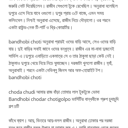
জরুরি নোট দিয়েছিলেন। রাজীব সেগুলো টুকে রেখেছিল। অনুরাধা বলেছিল
দুপুরে এসে নিয়ে যাবে ওগুলো। দুপুর প্রায় ৩টে বাজে, এমন সময়
কলিংবেল। নিশ্চই অনুরাধা এসেছে, রাজীব নিচে দৌড়ালো। ওর পরনে
একটা রাউন্ড-নেক টি-শার্ট ও থ্রি-কোয়ার্টার।
bandhobi choti অনুরাধা প্রায়ই ওদের বাড়ি আসে, সেও ওদের বাড়ি
যায়। দুই বাড়ির সবাই জানে ওদের বন্ধুত্ব। রাজীব এর মা-বাবা দুজনেই
সার্ভিস এ।দুপুরে এবাড়িতে একমাত্র সে ও তার ঠাকুমা ছাড়া কেউ নেই।
ঠাকুমাও দুপুরে খেয়ে নিয়ে নিচে ঘুমাচ্ছেন। দরজাটা খুললো রাজীব। হ্যাঁ,
অনুরাধাই। পরনে একটা নেভিব্লু জিনস আর অফ-হোয়াইট টপ।
bandhobi choti
choda chudi আমার রাজ বাঁড়া তোমার লাল টুকটুকে ভোদা
Bandhobi chodar chotigolpo ভার্সিটির বান্ধবীকে গ্রুপ চুদাচুদি
গল্প চটি
কাঁধে ব্যাগ। আয়, ভিতরে আয়-বলল রাজীব। অনুরাধা ঢোকার পর দরজা
বন্ধ করে রাজীব বলল-উপরে যা আমার রুম এ। আমি রান্নাঘর থেকে জলের