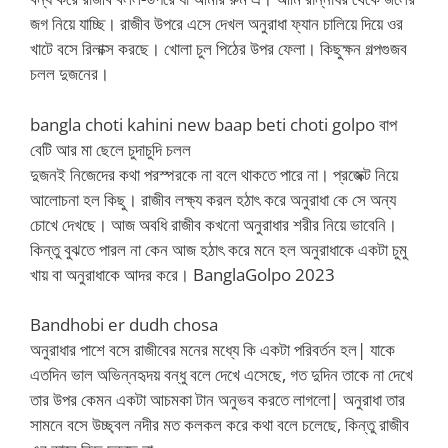
জগ নিয়ে যাচ্ছি। রাজীব উপরে এসে দেখল অনুরাধা ফ্যান চালিয়ে দিয়ে ওর
খাটে বসে রিলাক্স করছে। খোলা চুল পিঠের উপর ফেলা। কিছুক্ষন গল্পগুজব
চলল দুজনের।
bangla choti kahini new baap beti choti golpo বাপ
বেটি আর মা ছেলে চুদাচুদি চলল
দুজনই নিজেদের কথা পরস্পরকে না বলে থাকতে পারে না। প্রজেক্ট নিয়ে
আলোচনা হল কিছু। রাজীব লক্ষ্য করল হঠাৎ করে অনুরাধা কে সে অন্য
চোখে দেখছে। আজ অবধি রাজীব কখনো অনুরাধার শরীর নিয়ে ভাবেনি।
কিন্তু বুঝতে পারল না কেন আজ হঠাৎ করে মনে হল অনুরাধাকে একটা চুমু
খায় বা অনুরাধাকে আদর করে। BanglaGolpo 2023
Bandhobi er dudh chosa
অনুরাধার পাশে বসে রাজীবের মনের মধ্যে কি একটা পরিবর্তন হল| যাকে
এতদিন ভাল অভিন্নহৃদয় বন্ধু বলে দেখে এসেছে, গত দুদিন তাকে না দেখে
তার উপর কেমন একটা আচমকা টান অনুভব করতে লাগলো| অনুরাধা তার
সামনে বসে উচ্ছ্বল নদীর মত কলকল করে কথা বলে চলেছে, কিন্তু রাজীব