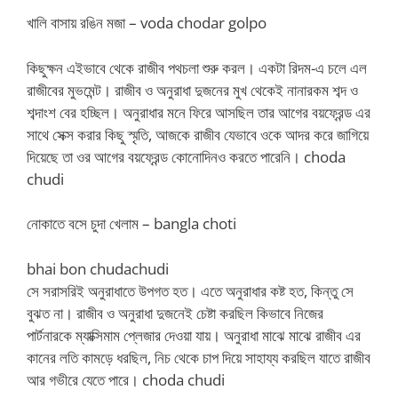
খালি বাসায় রঙিন মজা – voda chodar golpo
কিছুক্ষন এইভাবে থেকে রাজীব পথচলা শুরু করল। একটা রিদম-এ চলে এল
রাজীবের মুভমেন্ট। রাজীব ও অনুরাধা দুজনের মুখ থেকেই নানারকম শব্দ ও
শব্দাংশ বের হচ্ছিল। অনুরাধার মনে ফিরে আসছিল তার আগের বয়ফ্রেন্ড এর
সাথে সেক্স করার কিছু স্মৃতি, আজকে রাজীব যেভাবে ওকে আদর করে জাগিয়ে
দিয়েছে তা ওর আগের বয়ফ্রেন্ড কোনোদিনও করতে পারেনি। choda
chudi
নোকাতে বসে চুদা খেলাম – bangla choti
bhai bon chudachudi
সে সরাসরিই অনুরাধাতে উপগত হত। এতে অনুরাধার কষ্ট হত, কিন্তু সে
বুঝত না। রাজীব ও অনুরাধা দুজনেই চেষ্টা করছিল কিভাবে নিজের
পার্টনারকে ম্যাক্সিমাম প্লেজার দেওয়া যায়। অনুরাধা মাঝে মাঝে রাজীব এর
কানের লতি কামড়ে ধরছিল, নিচ থেকে চাপ দিয়ে সাহায্য করছিল যাতে রাজীব
আর গভীরে যেতে পারে। choda chudi