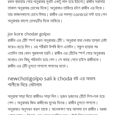
রকম ব্যবহার পেয়ে অনুরাধার মুখটা একটু লাল হয়ে উঠলো| রাজীব সরাসরি
তাকাল অনুরাধার চোখের দিকে| অনুরাধাও তাকিয়ে রইল রাজীব এর দিকে।
তার কাজলকালো চোখে বিষ্ময়। রাজীব এর সমস্ত control নস্ট হয়ে গেল
অনুরাধার কালো চোখদুটির দিকে তাকিয়ে।
jor kore chodar golpo
রাজীব এর ঠোঁট স্পর্শ করল অনুরাধার ঠোঁট। অনুরাধা বাধা দেবার হাল্কা চেষ্টা
করেও ছেড়ে দিল। ওর শরীরটা উপষি ছিল এতদিন। স্কুল ছাড়ার পর
এতদিন তার কোন পুরুষসঙ্গ হয়নি। রাজীব এর ঠোঁটের স্পর্শ পেয়ে অনুরাধার
মধ্যেও যেন কিছু পরিবর্তন হয়ে গেল। সে কাছে পেতে চাইল রাজীবকে।
রাজীব এর ঠোঁট চুসতে লাগলো পাগলের মতো।
newchotigolpo sali k choda বউ এর অভাব
শালীকে দিয়ে মেটালাম
অনুরাধা সাড়া দিতে রাজীবও সাড়া দিল। দুজন দুজনের ঠোঁটে লিপ-লক হয়ে
গেল। অনুরাধার জিভ রাজীবের মুখের ভিতর। রাজীব চুসতে লাগলো।
অনুরাধাও অনুসরন করল তাকে। অনেকক্ষণ পরে আলাদা হল রাজীব। দরজা