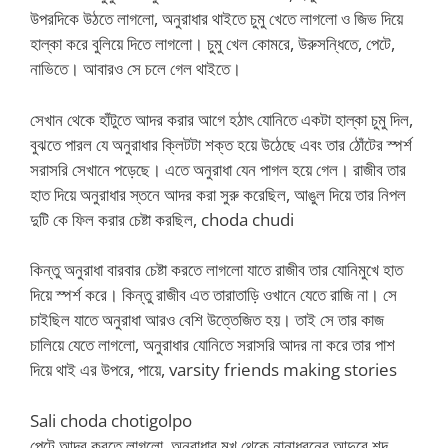
উপরদিকে উঠতে লাগলো, অনুরাধার থাইতে চুমু খেতে লাগলো ও জিভ দিয়ে
হাল্কা করে বুলিয়ে দিতে লাগলো। চুমু খেল কোমরে, উরুসন্ধিতে, পেটে,
নাভিতে। আবারও সে চলে গেল থাইতে।
সেখান থেকে হাঁটুতে আদর করার আগে হঠাৎ যোনিতে একটা হাল্কা চুমু দিল,
বুঝতে পারল যে অনুরাধার ক্লিটটা শক্ত হয়ে উঠেছে এবং তার ঠোঁটের স্পর্শ
সরাসরি সেখানে পড়েছে। এতে অনুরাধা যেন পাগল হয়ে গেল। রাজীব তার
হাত দিয়ে অনুরাধার স্তনে আদর করা সুরু করেছিল, আঙুল দিয়ে তার নিপল
দুটি কে ফিল করার চেষ্টা করছিল, choda chudi
কিন্তু অনুরাধা বারবার চেষ্টা করতে লাগলো যাতে রাজীব তার যোনিমুখে হাত
দিয়ে স্পর্শ করে। কিন্তু রাজীব এত তারাতাড়ি ওখানে যেতে রাজি না। সে
চাইছিল যাতে অনুরাধা আরও বেশি উত্তেজিত হয়। তাই সে তার কাজ
চালিয়ে যেতে লাগলো, অনুরাধার যোনিতে সরাসরি আদর না করে তার পাশ
দিয়ে থাই এর উপরে, পায়ে, varsity friends making stories
Sali choda chotigolpo
পেটে আদর করতে লাগলো, অনুরাধার মুখ থেকে নানাধরনের আদুরে শব্দ