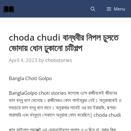
Skip
Menu
to
content
choda chudi বান্ধবীর নিপল চুসতে
ভোদায় ধোন ঢুকানো চটিগল্প
April 4, 2023
by
chotistories
Bangla Choti Golpo
BanglaGolpo choti stories কলেজে এসে রাজীবকেই জীবনের
ভাল বন্ধু বলে মেনেছে। রাজীবেরও কোন গার্লফ্রেন্ড নেই। অনুরাধাকেই ও
সবচেয়ে ভাল বন্ধু বলে মানে। অনুরাধার সাথেই ওর যত ইয়ারকি, ঝগড়া-
মারামারি এবং বন্ধুত্ব।সকালে অনুরাধা ফোন করেছিল| choda chudi
কাল ফাইনাল প্রজেক্ট এর ডেমনস্ট্রেশন ক্লাস এ ও ছিল না, স্যার কিছু