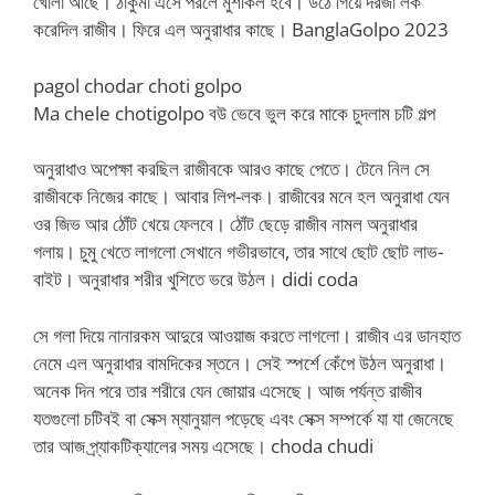
খোলা আছে। ঠাকুমা এসে পরলে মুশকিল হবে। উঠে গিয়ে দরজা লক
করেদিল রাজীব। ফিরে এল অনুরাধার কাছে। BanglaGolpo 2023
pagol chodar choti golpo
Ma chele chotigolpo বউ ভেবে ভুল করে মাকে চুদলাম চটি গল্প
অনুরাধাও অপেক্ষা করছিল রাজীবকে আরও কাছে পেতে। টেনে নিল সে
রাজীবকে নিজের কাছে। আবার লিপ-লক। রাজীবের মনে হল অনুরাধা যেন
ওর জিভ আর ঠোঁট খেয়ে ফেলবে। ঠোঁট ছেড়ে রাজীব নামল অনুরাধার
গলায়। চুমু খেতে লাগলো সেখানে গভীরভাবে, তার সাথে ছোট ছোট লাভ-
বাইট। অনুরাধার শরীর খুশিতে ভরে উঠল। didi coda
সে গলা দিয়ে নানারকম আদুরে আওয়াজ করতে লাগলো। রাজীব এর ডানহাত
নেমে এল অনুরাধার বামদিকের স্তনে। সেই স্পর্শে কেঁপে উঠল অনুরাধা।
অনেক দিন পরে তার শরীরে যেন জোয়ার এসেছে। আজ পর্যন্ত রাজীব
যতগুলো চটিবই বা সেক্স ম্যানুয়াল পড়েছে এবং সেক্স সম্পর্কে যা যা জেনেছে
তার আজ প্র্যাকটিক্যালের সময় এসেছে। choda chudi