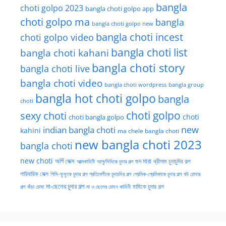
bangla
choti golpo 2023
bangla choti golpo app
choti golpo ma
bangla
bangla choti golpo new
bangla choti incest
choti golpo video
bangla choti list
bangla choti kahani
bangla choti story
bangla choti live
bangla choti video
bangla choti wordpress
bangla group
bangla hot choti golpo
bangla
choti
choti golpo
sexy choti
choti
choti bangla golpo
new
indian bangla choti
kahini
ma chele bangla choti
new bangla choti 2023
bangla choti
new choti
গুদ মারা
অর্গি সেক্স
আত্মকাহিনী
আপু/দিদিকে চুদার গল্প
থ্রীসাম চুদাচুদির গল্প
পারিবারিক সেক্স
পিসি-ফুফুকে চুদার গল্প
প্রতিবেশীকে চুদাচদির গল্প
প্রেমিক-প্রেমিকাকে চুদার গল্প
বউ চোদার
মা-ছেলের চুদার গল্প
মামিকে চুদার গল্প
বাঁড়া চোষা
গল্প
মা ও ছেলের চোদন কাহিনী