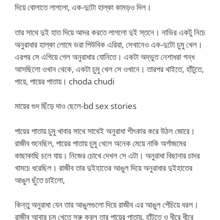
দিয়ে বোলাতে লাগলো, এক-দুটো হাল্কা কামড়ও দিল।
তার সাথে দুই হাত দিয়ে আদর করতে লাগলো দুই স্তনে। নাভির একটু নিচে
অনুরাধার হাল্কা লোমে ভরা পিউবিক এরিয়া, সেখানেও এক-দুটো চুমু খেল।
এরপর সে এগিয়ে গেল অনুরাধার যোনিতে। একটা অদ্ভুত নেশাধরা গন্ধ
আসছিলো ওখান থেকে, একটা চুমু খেল সে ওখানে। তারপর থাইতে, হাঁটুতে,
পায়ে, পায়ের পাতায়। choda chudi
মায়ের গুদ ছিঁড়ে দাও ছেলে-bd sex stories
পায়ের পাতায় চুমু খাবার সাথে সাথেই অনুরাধা শীৎকার করে উঠল জোরে।
রাজীব শুনেছিল, পায়ের পাতায় চুমু খেলে অনেক মেয়ে নাকি অর্গাজমের
কাছাকাছি চলে যায়। নিজের চোখে দেখল সে এটা। অনুরাধা বিছানার চাদর
খামচে ধরেছিল। রাজীব তার দুইহাতের আঙুল দিয়ে অনুরাধার দুইহাতের
আঙুল ছুঁতে চাইলো,
কিন্তু অনুরাধা যেন তার আঙুলগুলো দিয়ে রাজীব এর আঙুল পেঁচিয়ে ধরল।
রাজীব আবার চুমু খেতে সুরু করল তার পায়ের পাতায়, হাঁটুতে ও ধীরে ধীরে