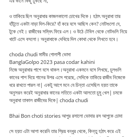
এর কানে কিছু ঢুকছে না,
ও তাকিয়ে ছিল অনুরাধার কাজলকালো চোখের দিকে। হঠাৎ অনুরাধা তার
হাঁটুতে একটা নাড়া দিল-কিরে? হাঁ করে বসে আছিস কেন? নোটগুলো দে,
টুকে নেই। রাজীবের সম্বিৎ ফিরে এল। ও উঠে টেবিল থেকে নোটগুলি নিয়ে
খাটে এসে বসলো। অনুরাধাকে দেখিয়ে দিল কোথা থেকে লিখতে হবে।
choda chudi মামীর গোলাপী ভোদা
BanglaGolpo 2023 pasa codar kahini
নিজে অনুরাধার পাশে বসে থাকল।অনুরাধা একমনে বসে লিখছে, চুলগুলি
কানের পাশ দিয়ে গালের উপর এসে পরেছে, সেদিকে তাকিয়ে রাজীব নিজেকে
ধরে রাখতে পারল না| একটু আগে মনে যে চিন্তা এসেছিল হয়ত তাকে
অনুসরন করেই অনুরাধার কানের লতিতে একটা আলতো চুমু খেল| চমকে
অনুরাধা তাকাল রাজীবের দিকে| choda chudi
Bhai Bon choti stories আপুর রসালো ভোদার রস আপুকে চোদা
সে হয়ত এটা আশা করেনি তার প্রিয় বন্ধুর থেকে, কিন্তু হঠাৎ করে এই