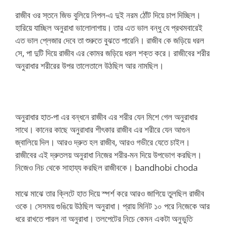
রাজীব ওর স্তনে জিভ বুলিয়ে নিপল-এ দুই নরম ঠোঁট দিয়ে চাপ দিচ্ছিল।
হারিয়ে যাচ্ছিল অনুরাধা ভালোলাগায়। তার এত ভাল বন্ধু যে প্রথমবারেই
এত ভাল প্লেজার দেবে তা শুরুতে বুঝতে পারেনি। রাজীব কে জড়িয়ে ধরল
সে, পা দুটি দিয়ে রাজীব এর কোমর জড়িয়ে ধরল শক্ত করে। রাজীবের শরীর
অনুরাধার শরীরের উপর তালেতালে উঠছিল আর নামছিল।
অনুরাধার হাত-পা এর বন্ধনে রাজীব এর শরীর যেন মিশে গেল অনুরাধার
সাথে। কানের কাছে অনুরাধার শীৎকার রাজীব এর শরীরে যেন আগুন
জ্বালিয়ে দিল। আরও দ্রুত হল রাজীব, আরও গভীরে যেতে চাইল।
রাজীবের এই দ্রুতলয় অনুরাধা নিজের শরীর-মন দিয়ে উপভোগ করছিল।
নিজেও নিচ থেকে সাহায্য করছিল রাজীবকে। bandhobi choda
মাঝে মাঝে তার ক্লিটে হাত দিয়ে স্পর্শ করে আরও জাগিয়ে তুলছিল রাজীব
ওকে। সেসময় গুঙিয়ে উঠছিল অনুরাধা। প্রায় মিনিট ১০ পরে নিজেকে আর
ধরে রাখতে পারল না অনুরাধা। তলপেটের নিচে কেমন একটা অনুভুতি