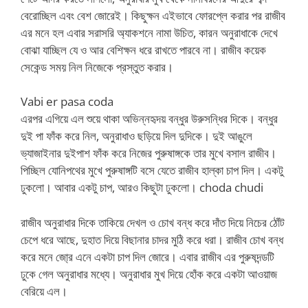
বেরোচ্ছিল এবং বেশ জোরেই। কিছুক্ষন এইভাবে ফোরপ্লে করার পর রাজীব
এর মনে হল এবার সরাসরি অ্যাকশনে নামা উচিত, কারন অনুরাধাকে দেখে
বোঝা যাচ্ছিল যে ও আর বেশিক্ষন ধরে রাখতে পারবে না। রাজীব কয়েক
সেকেন্ড সময় নিল নিজেকে প্রস্তুত করার।
Vabi er pasa coda
এরপর এগিয়ে এল শুয়ে থাকা অভিন্নহৃদয় বন্ধুর উরুসন্ধির দিকে। বন্ধুর
দুই পা ফাঁক করে নিল, অনুরাধাও ছড়িয়ে দিল দুদিকে। দুই আঙুলে
ভ্যাজাইনার দুইপাশ ফাঁক করে নিজের পুরুষাঙ্গকে তার মুখে বসাল রাজীব।
পিচ্ছিল যোনিপথের মুখে পুরুষাঙ্গটি বসে যেতে রাজীব হাল্কা চাপ দিল। একটু
ঢুকলো। আবার একটু চাপ, আরও কিছুটা ঢুকলো। choda chudi
রাজীব অনুরাধার দিকে তাকিয়ে দেখল ও চোখ বন্ধ করে দাঁত দিয়ে নিচের ঠোঁট
চেপে ধরে আছে, দুহাত দিয়ে বিছানার চাদর মুঠি করে ধরা। রাজীব চোখ বন্ধ
করে মনে জো্র এনে একটা চাপ দিল জোরে। এবার রাজীব এর পুরুষদন্ডটি
ঢুকে গেল অনুরাধার মধ্যে। অনুরাধার মুখ দিয়ে হোঁক করে একটা আওয়াজ
বেরিয়ে এল।