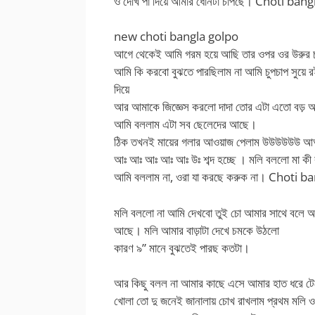
ও দেখি পা দিয়ে আমার ধোনটা চাপছে। Choti ba
new choti bangla golpo
আগে থেকেই আমি গরম হয়ে আছি তার ওপর ওর উরুর চা
আমি কি করবো বুঝতে পারছিলাম না আমি চুপচাপ সুয়ে র
দিয়ে
আর আমাকে জিজ্ঞেস করলো দাদা তোর এটা এতো বড় 
আমি বললাম এটা সব ছেলেদের আছে।
ঠিক তখনই মায়ের গলার আওয়াজ পেলাম উউউ
আঃ আঃ আঃ আঃ আঃ উঃ শব্দ হচ্ছে । মলি বললো মা কী 
আমি বললাম না, ওরা যা করছে করুক না। Choti
মলি বললো না আমি দেখবো তুই চো আমার সাথে বলে আমার
আছে। মলি আমার বাড়াটা দেখে চমকে উঠলো
কারণ ৯” মানে বুঝতেই পারছ কতটা।
আর কিছু বলল না আমার কাছে এসে আমার হাত ধরে টেনে ন
খোলা তো দু জনেই জানালায় চোখ রাখলাম প্রথম মলি