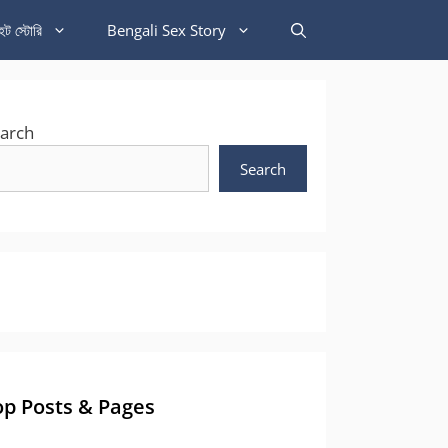
হট স্টোরি
Bengali Sex Story
arch
Search
op Posts & Pages