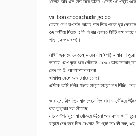
ধরলাম আর এক হাত দিয়ে আমার ধোনটা ওর পাছায়
vai bon chodachudir golpo
ভেতর চোখ রাখতেই আমার কান দিয়ে গরমে ধুয়া বেরোচ
গুদ ফাটীয়ে দিতাম ও কি ফিগার এখনও টাইট হয়ে 
পাছা ৪২ওওওওও)।
লাইট জ্বলছে ভেতরে( মায়ের নাম দিপা) আমার মা পুরো উল
আরামে চোখ বুজে শুয়ে গোঁঙ্গাছে ওওওও আআআআহ আ
চোদ আ উঃ আআাআাআআআা
খানকির ছেলে আর জোরে চোদ।
এদিকে আমি মলির পাছায় হাল্কা হাল্কা চাপ দিচ্ছি।আর ম
আর ৩/৪ ঠাপ দিয়ে মাল ছেড়ে দিল বাবা মা খেঁকিয়ে উ
বাবা কুত্তার মত হাঁপাচ্ছে
মায়ের উপর সুয়ে মা খেঁকিয়ে উঠলো আর বলল গুদটা চু
বাড়াটা বের করে নিল দেখলাম কি ছোট আঃ কী সর