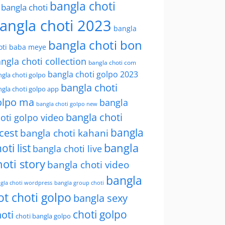
bangla choti
l bangla choti
angla choti 2023
bangla
bangla choti bon
oti baba meye
ngla choti collection
bangla choti com
bangla choti golpo 2023
gla choti golpo
bangla choti
gla choti golpo app
olpo ma
bangla
bangla choti golpo new
bangla choti
oti golpo video
bangla
cest
bangla choti kahani
oti list
bangla
bangla choti live
hoti story
bangla choti video
bangla
gla choti wordpress
bangla group choti
ot choti golpo
bangla sexy
choti golpo
oti
choti bangla golpo