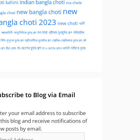
indian bangla choti
oti kahini
ma chele
new
new bangla choti
gla choti
angla choti 2023
new choti
অর্গি
গুদ মারা
পারিবারিক
আত্মকাহিনী
আপু/দিদিকে চুদার গল্প
থ্রীসাম চুদাচুদির গল্প
পিসি-ফুফুকে চুদার গল্প
প্রতিবেশীকে চুদাচদির গল্প
প্রেমিক-প্রেমিকাকে চুদার গল্প
বউ
মা-ছেলের চুদার গল্প
মামিকে চুদার
বাঁড়া চোষা
 গল্প
মা ও ছেলের চোদন কাহিনী
ubscribe to Blog via Email
ter your email address to subscribe
 this blog and receive notifications of
w posts by email.
ail