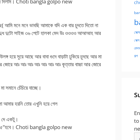
 গুজে দিলাম। Choti bangla golpo new
ch
ban
b
্ছে( আমি মনে মনে ভাবছি আমাকে যদি এক বার চুদতে দিতো না
আছে দুধ দুটো সাইজ ৩৬ পেটে হালকা মেদ উঃ ওওওও আআআহ আর
সেক্স
সেক্স
চোদার
ঙ্গ হয়ে সুয়ে আছে আর বাবা গুদে বাড়াটা ঢুকিয়ে চুদছে আর মা
গল্প
র জোরে আঃ আঃ আঃ আঃ আঃ আঃ আঃ কূত্তার বাচ্চা আর জোরে
া সমানে চেঁচিয়ে যাচ্ছে।
S
ঠলো আমার হয়নি তোর এখুনি হয়ে গেল
En
সে দে একটু।
to
ু, ওই ৫”হবে। Choti bangla golpo new
ne
Em