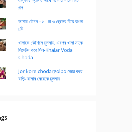
বান্ধবীর স্বামীর সাথে পরকিয়া বাংলা চটি
গল্প
আমার যৌবন - ৬ : মা ও ছেলের বিয়ে বাংলা
চটি
খালাকে কৌশলে চুদলাম, এরপর খালা মাকে
সিস্টেম করে দিল-Khalar Voda
Choda
Jor kore chodargolpo জোর করে
বাড়িওয়ালার মেয়েকে চুদলাম
ags