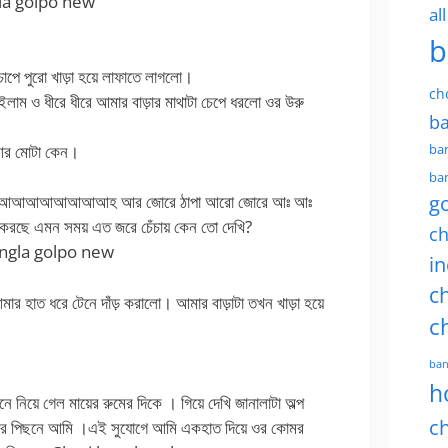
ngla golpo new
al
b
পে পুরো খাড়া হয়ে লাফাতে লাগলো।
ch
ইলাম ও ধীরে ধীরে আমার বাড়ার মাথাটা চেপে ধরলো ওর উরু
ba
ban
আর মোটা কেন।
ban
g
উউউ আআআআআআআআআহ আর জোরে ঠাপা আরো জোরে আঃ আঃ
করছে এমন সময় এত জরে চেঁচায় কেন তো দেখি?
ch
 bangla golpo new
in
ch
 হাত ধরে টেনে দাঁড় করালো। আমার বাড়াটা তখন খাড়া হয়ে
c
ban
h
িয়ে গেল মায়ের রুমের দিকে । গিয়ে দেখি জানালাটা অল্প
ch
 ওর পিছনে আমি ।এই সুযোগে আমি একহাত দিয়ে ওর কোমর