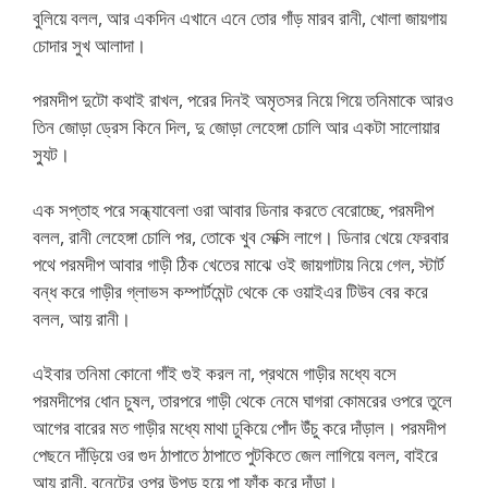
বুলিয়ে বলল, আর একদিন এখানে এনে তোর গাঁড় মারব রানী, খোলা জায়গায়
চোদার সুখ আলাদা।
পরমদীপ দুটো কথাই রাখল, পরের দিনই অমৃতসর নিয়ে গিয়ে তনিমাকে আরও
তিন জোড়া ড্রেস কিনে দিল, দু জোড়া লেহেঙ্গা চোলি আর একটা সালোয়ার
স্যুট।
এক সপ্তাহ পরে সন্ধ্যাবেলা ওরা আবার ডিনার করতে বেরোচ্ছে, পরমদীপ
বলল, রানী লেহেঙ্গা চোলি পর, তোকে খুব সেক্সি লাগে। ডিনার খেয়ে ফেরবার
পথে পরমদীপ আবার গাড়ী ঠিক খেতের মাঝে ওই জায়গাটায় নিয়ে গেল, স্টার্ট
বন্ধ করে গাড়ীর গ্লাভস কম্পার্টমেন্ট থেকে কে ওয়াইএর টিউব বের করে
বলল, আয় রানী।
এইবার তনিমা কোনো গাঁই গুই করল না, প্রথমে গাড়ীর মধ্যে বসে
পরমদীপের ধোন চুষল, তারপরে গাড়ী থেকে নেমে ঘাগরা কোমরের ওপরে তুলে
আগের বারের মত গাড়ীর মধ্যে মাথা ঢুকিয়ে পোঁদ উঁচু করে দাঁড়াল। পরমদীপ
পেছনে দাঁড়িয়ে ওর গুদ ঠাপাতে ঠাপাতে পুটকিতে জেল লাগিয়ে বলল, বাইরে
আয় রানী, বনেটের ওপর উপুড় হয়ে পা ফাঁক করে দাঁড়া।