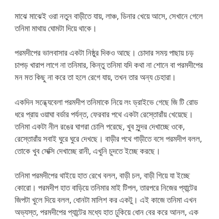
মাঝে মাঝেই ওরা নতুন বাড়ীতে যায়, লাঞ্চ, ডিনার খেয়ে আসে, সেখানে গেলে
তনিমা মাথায় ঘোমটা দিয়ে থাকে।
পরমদীপের ভালবাসার একটা নিষ্ঠুর দিকও আছে। চোদার সময় পাছায় চড়
চাপড় খারাপ লাগে না তনিমার, কিন্তু তনিমা যদি কথা না শোনে বা পরমদীপের
মন মত কিছু না করে তা হলে রেগে যায়, তখন তার অন্য চেহারা।
একদিন সন্ধ্যেবেলা পরমদীপ তনিমাকে নিয়ে লং ড্রাইভে গেছে জি টি রোড
ধরে প্রায় ওয়াঘা বর্ডার পর্যন্ত, ফেরবার পথে একটা রেস্তোরাঁয় খেয়েছে।
তনিমা একটা নীল রঙের ঘাগরা চোলি পরেছে, খুব সুন্দর দেখাচ্ছে ওকে,
রেস্তোরাঁয় সবাই ঘুরে ঘুরে দেখছে। বাড়ীর পথে গাড়ীতে বসে পরমদীপ বলল,
তোকে খুব সেক্সি দেখাচ্ছে রানী, এখুনি চুদতে ইচ্ছে করছে।
তনিমা পরমদীপের থাইয়ে হাত রেখে বলল, বাড়ী চল, বাড়ী গিয়ে যা ইচ্ছে
কোরো। পরমদীপ হাত বাড়িয়ে তনিমার মাই টিপল, তারপরে নিজের প্যান্টের
জিপটা খুলে দিয়ে বলল, ধোনটা মালিশ কর একটু। এই কাজে তনিমা এখন
অভ্যস্ত, পরমদীপের প্যান্টের মধ্যে হাত ঢুকিয়ে ধোন বের করে আনল, এক