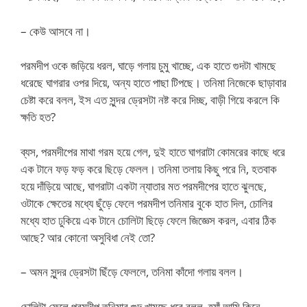
– কেউ আসবে না।
পরমদীপ ওকে জড়িয়ে ধরল, ঘাড়ে গলায় চুমু খাচ্ছে, এক হাতে গুদটা খামছে
ধরেছে ঘাগরার ওপর দিয়ে, অন্য হাতে পাছা টিপছে। তনিমা নিজেকে ছাড়াবার
চেষ্টা করে বলল, ইস এত সুন্দর ড্রেসটা নষ্ট করে দিচ্ছ, বাড়ী গিয়ে করলে কি
ক্ষতি হত?
ব্যস, পরমদীপের মাথা গরম হয়ে গেল, দুই হাতে ঘাগরাটা কোমরের কাছে ধরে
এক টানে ফড় ফড় করে ছিড়ে ফেলল। তনিমা তলায় কিছু পরে নি, হতবাক
হয়ে দাঁড়িয়ে আছে, ঘাগরাটা একটা ন্যাতার মত পরমদীপের হাতে ঝুলছে,
ওটাকে ক্ষেতের মধ্যে ছুঁড়ে ফেলে পরমদীপ তনিমার বুকে হাত দিল, চোলির
মধ্যে হাত ঢুকিয়ে এক টানে চোলিটা ছিড়ে ফেলে জিজ্ঞেস করল, এবার ঠিক
আছে? আর কোনো অসুবিধা নেই তো?
– অমন সুন্দর ড্রেসটা ছিঁড়ে ফেললে, তনিমা কাঁদো গলায় বলল।
চোলিটা ফেলে পরমদীপ তনিমার গুদ খামছে ধরে বলল, হ্যাঁ আমি কিনে