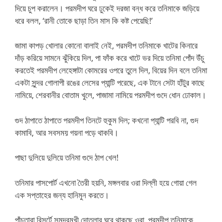
দিয়ে চুপ করালেন। পরমদীপ ঘরে ঢুকেই দরজা বন্ধ করে তনিমাকে জড়িয়ে
ধরে বলল, ‘রানী তোকে ছাড়া তিন মাস কি কষ্ট পেয়েছি!’
জামা কাপড় খোলার কোনো বালাই নেই, পরমদীপ তনিমাকে খাটের কিনারে
দাঁড় করিয়ে সামনে ঝুঁকিয়ে দিল, পা ফাঁক করে খাটে ভর দিয়ে তনিমা পোঁদ উঁচু
করতেই পরমদীপ লেহেঙ্গাটা কোমরের ওপরে তুলে দিল, বিয়ের দিন বলে তনিমা
একটা সুন্দর গোলাপী রঙের লেসের প্যান্টি পরেছে, এক টানে সেটা হাঁটুর কাছে
নামিয়ে, শেরবানীর বোতাম খুলে, পাজামা নামিয়ে পরমদীপ গুদে ধোন ঢোকাল।
গুদ ঠাপাতে ঠাপাতে পরমদীপ তিনটে হুকুম দিল; কখনো প্যান্টি পরবি না, গুদ
কামাবি, আর সবসময় গয়না পড়ে থাকবি।
পাছা দুলিয়ে দুলিয়ে তনিমা গুদে ঠাপ খেল!
তনিমার পাসপোর্ট এখনো তৈরী হয়নি, মঙ্গলবার ওরা দিল্লী হয়ে গোয়া গেল
এক সপ্তাহের জন্য হানিমুন করতে।
পাঁচতারা রিসর্টে সমুদ্রমুখী দোতলার ঘরে থাকছে ওরা, পরমদীপ তনিমাকে