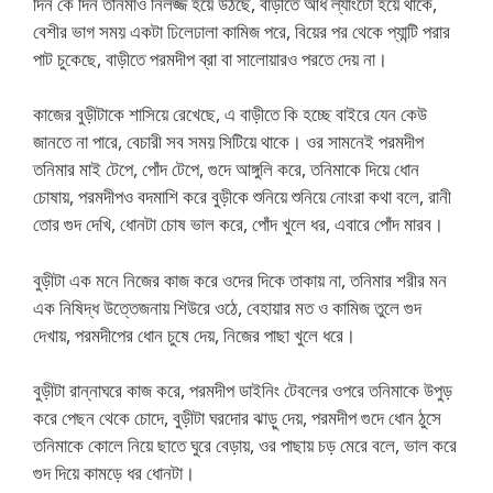
দিন কে দিন তনিমাও নির্লজ্জ হয়ে উঠছে, বাড়ীতে আধ ল্যাংটো হয়ে থাকে,
বেশীর ভাগ সময় একটা ঢিলেঢালা কামিজ পরে, বিয়ের পর থেকে প্যান্টি পরার
পাট চুকেছে, বাড়ীতে পরমদীপ ব্রা বা সালোয়ারও পরতে দেয় না।
কাজের বুড়ীটাকে শাসিয়ে রেখেছে, এ বাড়ীতে কি হচ্ছে বাইরে যেন কেউ
জানতে না পারে, বেচারী সব সময় সিটিয়ে থাকে। ওর সামনেই পরমদীপ
তনিমার মাই টেপে, পোঁদ টেপে, গুদে আঙ্গুলি করে, তনিমাকে দিয়ে ধোন
চোষায়, পরমদীপও বদমাশি করে বুড়ীকে শুনিয়ে শুনিয়ে নোংরা কথা বলে, রানী
তোর গুদ দেখি, ধোনটা চোষ ভাল করে, পোঁদ খুলে ধর, এবারে পোঁদ মারব।
বুড়ীটা এক মনে নিজের কাজ করে ওদের দিকে তাকায় না, তনিমার শরীর মন
এক নিষিদ্ধ উত্তেজনায় শিউরে ওঠে, বেহায়ার মত ও কামিজ তুলে গুদ
দেখায়, পরমদীপের ধোন চুষে দেয়, নিজের পাছা খুলে ধরে।
বুড়ীটা রান্নাঘরে কাজ করে, পরমদীপ ডাইনিং টেবলের ওপরে তনিমাকে উপুড়
করে পেছন থেকে চোদে, বুড়ীটা ঘরদোর ঝাড়ু দেয়, পরমদীপ গুদে ধোন ঠুসে
তনিমাকে কোলে নিয়ে ছাতে ঘুরে বেড়ায়, ওর পাছায় চড় মেরে বলে, ভাল করে
গুদ দিয়ে কামড়ে ধর ধোনটা।