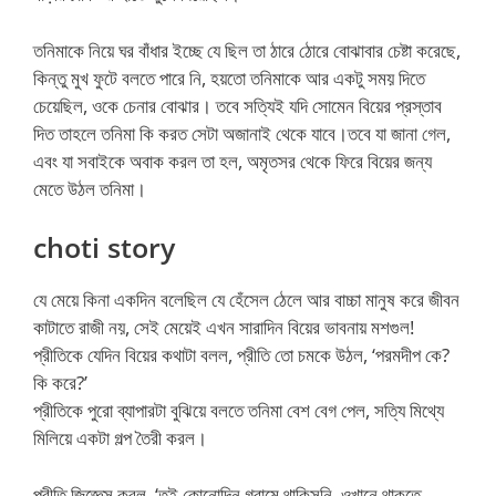
তনিমাকে নিয়ে ঘর বাঁধার ইচ্ছে যে ছিল তা ঠারে ঠোরে বোঝাবার চেষ্টা করেছে,
কিন্তু মুখ ফুটে বলতে পারে নি, হয়তো তনিমাকে আর একটু সময় দিতে
চেয়েছিল, ওকে চেনার বোঝার। তবে সত্যিই যদি সোমেন বিয়ের প্রস্তাব
দিত তাহলে তনিমা কি করত সেটা অজানাই থেকে যাবে।তবে যা জানা গেল,
এবং যা সবাইকে অবাক করল তা হল, অমৃতসর থেকে ফিরে বিয়ের জন্য
মেতে উঠল তনিমা।
choti story
যে মেয়ে কিনা একদিন বলেছিল যে হেঁসেল ঠেলে আর বাচ্চা মানুষ করে জীবন
কাটাতে রাজী নয়, সেই মেয়েই এখন সারাদিন বিয়ের ভাবনায় মশগুল!
প্রীতিকে যেদিন বিয়ের কথাটা বলল, প্রীতি তো চমকে উঠল, ‘পরমদীপ কে?
কি করে?’
প্রীতিকে পুরো ব্যাপারটা বুঝিয়ে বলতে তনিমা বেশ বেগ পেল, সত্যি মিথ্যে
মিলিয়ে একটা গল্প তৈরী করল।
প্রীতি জিজ্ঞেস করল, ‘তুই কোনোদিন গ্রামে থাকিসনি, ওখানে থাকতে