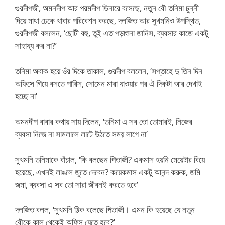
গুরদীপজী, অমনদীপ আর পরমদীপ ডিনারে বসেছে, নতুন বৌ তনিমা চুন্নী
দিয়ে মাথা ঢেকে খাবার পরিবেশন করছে, দলজিত আর সুখমনিও উপস্থিত,
গুরদীপজী বললেন, ‘ছোটী বহু, তুই এত পড়াশুনা জানিস, ব্যবসার কাজে একটু
সাহায্য কর না?’
তনিমা অবাক হয়ে ওঁর দিকে তাকাল, গুরদীপ বললেন, ‘সপ্তাহে দু তিন দিন
অফিসে গিয়ে বসতে পারিস, সোমেন মারা যাওয়ার পর ঐ দিকটা আর দেখাই
হচ্ছে না’
অমনদীপ বাবার কথায় সায় দিলেন, ‘তনিমা এ সব তো তোমারই, নিজের
ব্যবসা নিজে না সামলালে লাটে উঠতে সময় লাগে না’
সুখমনি তনিমাকে বাঁচাল, ‘কি বলছেন পিতাজী? একমাস হয়নি মেয়েটার বিয়ে
হয়েছে, এখনই লাঙলে জুতে দেবেন? কয়েকমাস একটু আনন্দ করুক, জমি
জমা, ব্যবসা এ সব তো সারা জীবনই করতে হবে’
দলজিত বলল, ‘সুখমনি ঠিক বলেছে পিতাজী। এমন কি হয়েছে যে নতুন
বৌকে কাল থেকেই অফিস যেতে হবে?’