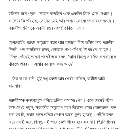
তনিমার মনে পড়ল, সোমেন বলেছিল ওকে একদিন মিলে এনে দেখাবে।
ভাগ্যের কি পরিহাস, সোমেন নেই আর তনিমা সোমেনের চেয়ারে বসছে।
পরমদীপ তনিমাকে একটা নতুন ল্যাপটপ কিনে দিল।
ফেব্রুয়ারীর প্রথম সপ্তাহে বাচ্চা আর আয়াকে নিয়ে তনিমা আর পরমদীপ
দিল্লী গেল সাতদিনের জন্য, হোটেলে পাশাপাশি দু’টো ঘর নেওয়া হল।
দিল্লি পৌঁছেই তনিমা পরমদীপকে বলল, ‘আমি কিন্তু সারাদিন কনফারেন্সে
থাকতে পারব না, আমার কলেজে কাজ আছে’
– ঠিক আছে রানী, তুই শুধু শুরুটা আর শেষটা থাকিস, বাকীটা আমি
সামলাব।
পরমদীপকে কনফারেন্সে বসিয়ে তনিমা কলেজে গেল। ওকে দেখেই স্টাফ
রুমে হৈ হৈ পড়ল, সহকর্মীরা অনুযোগ করল বিয়েতে ওদের নেমন্তন্ন কেন
করা হয় নি, সবাই বলল তনিমা দেখতে আরো সুন্দর হয়েছে। প্রীতি বলল,
বিয়ে সবাই করে, কিন্তু এই ভাবে কেউ গায়েব হয়ে যায় না। প্রিন্সিপালের
সাথে দেখা করে ও রেজিগনেশনের কথা বললে, উনি তনিমাকে সব দিক চিন্তা