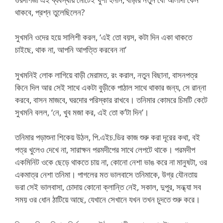
থাকবে, প্রশ্ন তুলেছিলেন?
সুখমনি ওদের হয়ে সালিশী করল, ‘এই তো বয়স, কটা দিন একা থাকতে
চাইছে, থাক না, আপনি আপত্তি করবেন না’
সুখমনিই লোক লাগিয়ে বাড়ী মেরামত, রং করাল, নতুন বিছানা, বাসনপত্র
কিনে দিল আর সেই সাথে একটা বুড়ীকে পাঠাল সাথে থাকার জন্য, সে রান্না
করবে, বাসন মাজবে, ঘরদোর পরিস্কার রাখবে। তনিমার কোমরে চিমটি কেটে
সুখমনি বলল, ‘নে, খুব মজা কর, এই তো ক’টা দিন’।
তনিমার পড়াশুনা শিকেয় উঠল, পি.এইচ.ডির কাজ শুরু করা দূরের কথা, বই
পত্র খুলেও দেখে না, সারাক্ষন পরমদীপের সাথে লেপটে থাকে। পরমদীপ
একমিনিট ওকে ছেড়ে থাকতে চায় না, কোনো নেশা ভাঙ করে না মানুষটা, ওর
একমাত্র নেশা তনিমা। পাগলের মত ভালবাসে তনিমাকে, উগ্র যৌনতায়
ভরা সেই ভালবাসা, চোদায় কোনো ক্লান্তি নেই, সকাল, দুপুর, সন্ধ্যা সব
সময় ওর ধোন ঠাটিয়ে আছে, যেখানে সেখানে যখন তখন চুদতে শুরু করে।