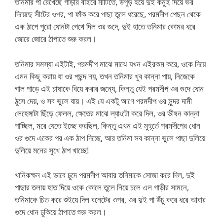
তনিমার পা রেখেছে গাড়ীর বাইরে মাটিতে, উপুড় হয়ে দুই কনুই দিয়ে ভর
দিয়েছে সীটের ওপর, পা ফাঁক করে পাছা তুলে ধরেছে, পরমদীপ পেছন থেকে
এক ঠাপে পুরো ধোনটা গেথে দিল ওর গুদে, দুই হাতে তনিমার কোমর ধরে
জোরে জোরে ঠাপাতে শুরু করল।
তনিমার সমস্যা এইটাই, পরমদীপ মাঝে মাঝে যখন এইরকম করে, ওকে দিয়ে
এমন কিছু করায় যা ওর পছন্দ নয়, তখন তনিমার খুব কান্না পায়, নিজেকে
গাল পাড়ে এই চাষাকে বিয়ে করার জন্যে, কিন্তু যেই পরমদীপ ওর গুদে ধোন
ঠুসে দেয়, ও সব ভুলে যায়। এই যে একটু আগে পরমদীপ ওর সুন্দর দামী
লেহেঙ্গাটা ছিঁড়ে ফেলল, ক্ষেতের মাঝে ল্যাংটো করে দিল, ওর ভীষন কান্না
পাচ্ছিল, মরে যেতে ইচ্ছে করছিল, কিন্তু এখন এই মুহূর্তে পরমদীপের ধোন
ওর গুদে একের পর এক ঠাপ দিচ্ছে, আর তনিমা সব কান্না ভুলে পাছা দুলিয়ে
দুলিয়ে মনের সুখে ঠাপ খাচ্ছে!
খানিকক্ষন এই ভাবে চুদে পরমদীপ আবার তনিমাকে সোজা করে দিল, দুই
পাছার তলায় হাত দিয়ে ওকে কোলে তুলে নিয়ে চলে এল গাড়ীর সামনে,
তনিমাকে চিত করে শুইয়ে দিল বনেটের ওপর, ওর দুই পা উঁচু করে ধরে আবার
গুদে ধোন ঢুকিয়ে ঠাপাতে শুরু করল।