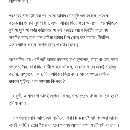
আশীর্বাদ নিও।
প্রসবের মাস দুইয়েক পর থেকে আবার চোদাচুদি শুরু হয়েছে, প্রথম
কয়েকবার তনিমা সুখ পায়নি, এখন আবার খিদে ফিরে আসছে। পরমদীপকে
বুঝিয়ে সুঝিয়ে রাজী করিয়েছে যে দুই বছরের আগে দ্বিতীয় বাচ্চা নয়।
গাইনির সাথে কথা বলে তনিমা আবার পিল খেতে শুরু করছে, নিয়মিত
এক্সারসাইজ করছে ফিগার ফিরে পাওয়ার জন্য।
অনেকদিন পরে গুরদীপজী আবার ব্যবসার কথা তুললেন, রাতে খাওয়ার সময়
বললেন, ‘বহু, সারা দিন বাড়ীতে বসে থাকিস, ব্যবসার কাজে একটু সাহায্য
কর না, সপ্তাহে এক দু দিন অফিসে গিয়ে বস। মাথার ওপরে কেউ না
থাকলে সুরিন্দর একা সামলায় কি করে?’
– বাবুজী, আমার তো ভালই লাগবে, কিন্তু বাচ্চা ছেড়ে যাওয়া কি ঠিক হবে?
তনিমা বলল।
– এত গুলো লোক আছে এই বাড়ীতে, তারা কি করছে? তুই পড়াশুনা জানিস
বলেই বলছি। তোর ইচ্ছে না হলে অবশ্য আলাদা কথা, গুরদীপজী বললেন।