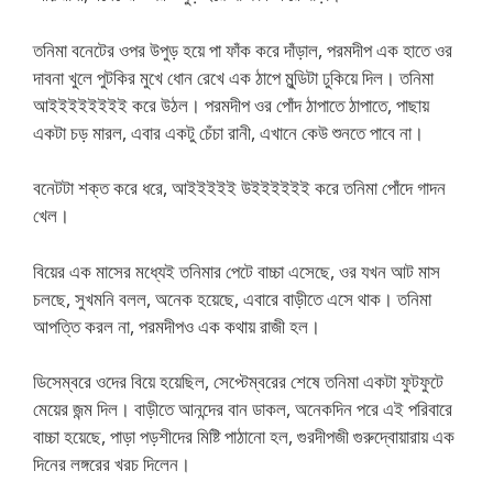
তনিমা বনেটের ওপর উপুড় হয়ে পা ফাঁক করে দাঁড়াল, পরমদীপ এক হাতে ওর
দাবনা খুলে পুটকির মুখে ধোন রেখে এক ঠাপে মুন্ডিটা ঢুকিয়ে দিল। তনিমা
আইইইইইইইই করে উঠল। পরমদীপ ওর পোঁদ ঠাপাতে ঠাপাতে, পাছায়
একটা চড় মারল, এবার একটু চেঁচা রানী, এখানে কেউ শুনতে পাবে না।
বনেটটা শক্ত করে ধরে, আইইইইই উইইইইইই করে তনিমা পোঁদে গাদন
খেল।
বিয়ের এক মাসের মধ্যেই তনিমার পেটে বাচ্চা এসেছে, ওর যখন আট মাস
চলছে, সুখমনি বলল, অনেক হয়েছে, এবারে বাড়ীতে এসে থাক। তনিমা
আপত্তি করল না, পরমদীপও এক কথায় রাজী হল।
ডিসেম্বরে ওদের বিয়ে হয়েছিল, সেপ্টেম্বরের শেষে তনিমা একটা ফুটফুটে
মেয়ের জন্ম দিল। বাড়ীতে আনন্দের বান ডাকল, অনেকদিন পরে এই পরিবারে
বাচ্চা হয়েছে, পাড়া পড়শীদের মিষ্টি পাঠানো হল, গুরদীপজী গুরুদ্বোয়ারায় এক
দিনের লঙ্গরের খরচ দিলেন।