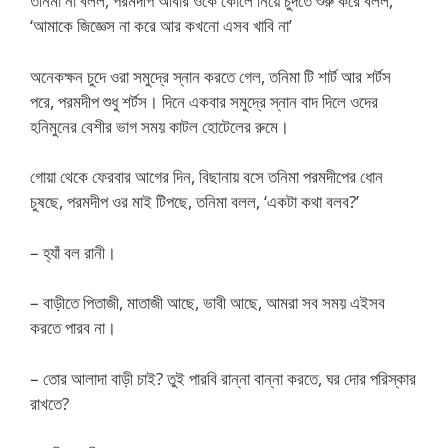
তনিমা না বলল, পরমদীপ আবার ওকে কোলে নিয়ে চুদতে শুরু করে বলল,
‘আমাকে জিজ্ঞেস না করে আর কখনো এসব খাবি না’
অনেকক্ষন চুদে ওরা সমুদ্রে স্নান করতে গেল, তনিমা টি শার্ট আর শর্টস
পরে, পরমদীপ শুধু শর্টস। দিনে একবার সমুদ্রে স্নান বাদ দিলে ওদের
হনিমুনের বেশীর ভাগ সময় কাটল হোটেলের রুমে।
গোয়া থেকে ফেরবার আগের দিন, বিছানায় বসে তনিমা পরমদীপের ধোন
চুষছে, পরমদীপ ওর মাই টিপছে, তনিমা বলল, ‘একটা কথা বলব?’
– হ্যাঁ বল রানী।
– বাড়ীতে পিতাজী, মাতাজী আছে, ভাবী আছে, আমরা সব সময় এইসব
করতে পারব না।
– তোর আলাদা বাড়ী চাই? তুই পারবি রান্না বান্না করতে, ঘর দোর পরিস্কার
রাখতে?