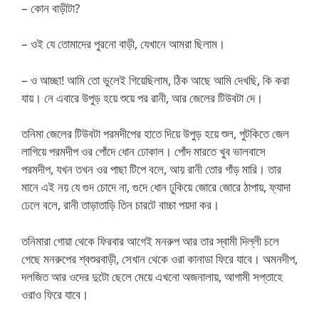
– কোন বাড়ীটা?
– ওই যে তোমাদের পুরনো বাড়ী, যেখানে আমরা ছিলাম।
– ও আচ্ছা! আমি তো ভুলেই গিয়েছিলাম, ঠিক আছে আমি দেখছি, কি করা
যায়। নে এবারে উপুড় হয়ে শুয়ে পর রানী, আর জেলের টিউবটা দে।
তনিমা জেলের টিউবটা পরমদীপের হাতে দিয়ে উপুড় হয়ে শুল, পুটকিতে জেল
লাগিয়ে পরমদীপ ওর পোঁদে ধোন ঢোকাল। পোঁদ মারতে খুব ভালবাসে
পরমদীপ, যখন তখন ওর পাছা টিপে বলে, আয় রানী তোর গাঁড় মারি। তার
মানে এই নয় যে গুদ চোদে না, গুদে ধোন ঢুকিয়ে জোরে জোরে ঠাপায়, ফ্যাদা
ঢেলে বলে, রানী তাড়াতাড়ি তিন চারটে বাচ্চা পয়দা কর।
তনিমারা গোয়া থেকে ফিরবার আগেই মনরুপ আর তার স্বামী দিল্লী চলে
গেছে মনরুপের শ্বশুরবাড়ী, সেখান থেকে ওরা কানাডা ফিরে যাবে। অমনদীপ,
দলজিত আর ওদের দুটো ছেলে মেয়ে এখনো অজনালায়, আগামী সপ্তাহে
ওরাও ফিরে যাবে।