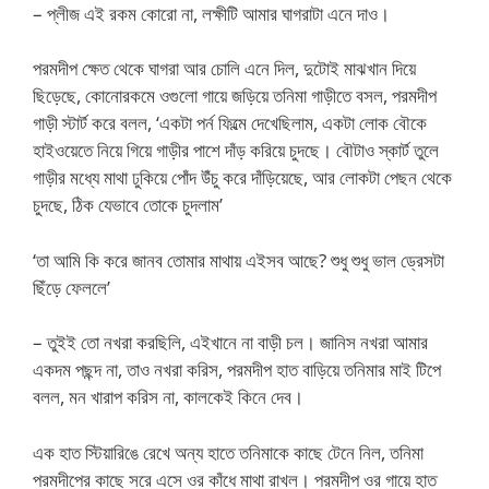
– প্লীজ এই রকম কোরো না, লক্ষীটি আমার ঘাগরাটা এনে দাও।
পরমদীপ ক্ষেত থেকে ঘাগরা আর চোলি এনে দিল, দুটোই মাঝখান দিয়ে
ছিড়েছে, কোনোরকমে ওগুলো গায়ে জড়িয়ে তনিমা গাড়ীতে বসল, পরমদীপ
গাড়ী স্টার্ট করে বলল, ‘একটা পর্ন ফিল্মে দেখেছিলাম, একটা লোক বৌকে
হাইওয়েতে নিয়ে গিয়ে গাড়ীর পাশে দাঁড় করিয়ে চুদছে। বৌটাও স্কার্ট তুলে
গাড়ীর মধ্যে মাথা ঢুকিয়ে পোঁদ উঁচু করে দাঁড়িয়েছে, আর লোকটা পেছন থেকে
চুদছে, ঠিক যেভাবে তোকে চুদলাম’
‘তা আমি কি করে জানব তোমার মাথায় এইসব আছে? শুধু শুধু ভাল ড্রেসটা
ছিঁড়ে ফেললে’
– তুইই তো নখরা করছিলি, এইখানে না বাড়ী চল। জানিস নখরা আমার
একদম পছন্দ না, তাও নখরা করিস, পরমদীপ হাত বাড়িয়ে তনিমার মাই টিপে
বলল, মন খারাপ করিস না, কালকেই কিনে দেব।
এক হাত স্টিয়ারিঙে রেখে অন্য হাতে তনিমাকে কাছে টেনে নিল, তনিমা
পরমদীপের কাছে সরে এসে ওর কাঁধে মাথা রাখল। পরমদীপ ওর গায়ে হাত