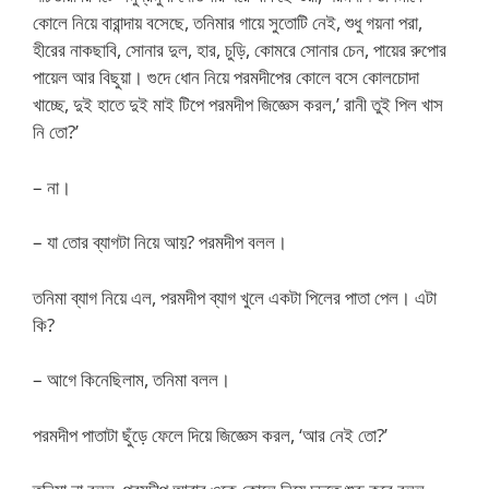
কোলে নিয়ে বারান্দায় বসেছে, তনিমার গায়ে সুতোটি নেই, শুধু গয়না পরা,
হীরের নাকছাবি, সোনার দুল, হার, চুড়ি, কোমরে সোনার চেন, পায়ের রুপোর
পায়েল আর বিছুয়া। গুদে ধোন নিয়ে পরমদীপের কোলে বসে কোলচোদা
খাচ্ছে, দুই হাতে দুই মাই টিপে পরমদীপ জিজ্ঞেস করল,’ রানী তুই পিল খাস
নি তো?’
– না।
– যা তোর ব্যাগটা নিয়ে আয়? পরমদীপ বলল।
তনিমা ব্যাগ নিয়ে এল, পরমদীপ ব্যাগ খুলে একটা পিলের পাতা পেল। এটা
কি?
– আগে কিনেছিলাম, তনিমা বলল।
পরমদীপ পাতাটা ছুঁড়ে ফেলে দিয়ে জিজ্ঞেস করল, ‘আর নেই তো?’