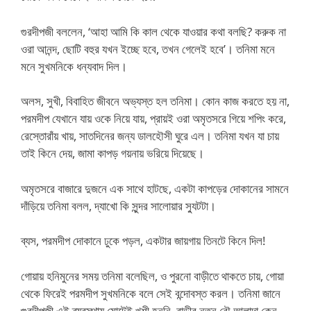
গুরদীপজী বললেন, ‘আহা আমি কি কাল থেকে যাওয়ার কথা বলছি? করুক না
ওরা আনন্দ, ছোটি বহুর যখন ইচ্ছে হবে, তখন গেলেই হবে’। তনিমা মনে
মনে সুখমনিকে ধন্যবাদ দিল।
অলস, সুখী, বিবাহিত জীবনে অভ্যস্ত হল তনিমা। কোন কাজ করতে হয় না,
পরমদীপ যেখানে যায় ওকে নিয়ে যায়, প্রায়ই ওরা অমৃতসরে গিয়ে শপিং করে,
রেস্তোরাঁয় খায়, সাতদিনের জন্য ডালহৌসী ঘুরে এল। তনিমা যখন যা চায়
তাই কিনে দেয়, জামা কাপড় গয়নায় ভরিয়ে দিয়েছে।
অমৃতসরে বাজারে দুজনে এক সাথে হাটছে, একটা কাপড়ের দোকানের সামনে
দাঁড়িয়ে তনিমা বলল, দ্যাখো কি সুন্দর সালোয়ার স্যুটটা।
ব্যস, পরমদীপ দোকানে ঢুকে পড়ল, একটার জায়গায় তিনটে কিনে দিল!
গোয়ায় হনিমুনের সময় তনিমা বলেছিল, ও পুরনো বাড়ীতে থাকতে চায়, গোয়া
থেকে ফিরেই পরমদীপ সুখমনিকে বলে সেই বন্দোবস্ত করল। তনিমা জানে
গুরদীপজী এই ব্যবস্থায় মোটেই খুশী হননি, বাড়ীর নতুন বৌ আলাদা কেন