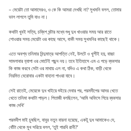
– মেয়েটা তো আমাদেরও, ও কে কি আমরা দেখছি না? সুখমনি বলল, তোমার
ভাল লাগলে তুমি যাও না।
কথাটা খুবই সত্যি, চব্বিশ ঘন্টার মধ্যে শুধু দুধ খাওয়ার সময় আর রাতে
শোওয়ার সময় মেয়েটা ওর কাছে আসে, বাকী সময় সুখমনির কাছেই থাকে।
এতে অবশ্য তনিমার বিন্দুমাত্র আপত্তি নেই, উলটে ও খুশীই হয়, বাচ্চা
সামলাবার হ্যাপা ওর মোটেই পছন্দ নয়। তবে ইতিহাসে এম এ পড়ে ব্যবসার
কি কাজ করবে সেটা ওর মাথায় এল না, যদিও এ কথা ঠিক, বাড়ী থেকে
নিয়মিত বেরোবার একটা বাহানা পাওয়া যাবে।
সেই রাতেই, মেয়েকে দুধ খাইয়ে শুইয়ে দেবার পর, পরমদীপের আদর খেতে
খেতে তনিমা কথাটা পাড়ল। পিতাজী বলছিলেন, ‘আমি অফিসে গিয়ে ব্যবসার
কাজ দেখি’
পরমদীপ মাই চুষছিল, বাবুর নতুন বায়না হয়েছে, একটু দুধ আমাকেও দে,
বোঁটা থেকে মুখ সরিয়ে বলল, ‘তুই পারবি রানী?’