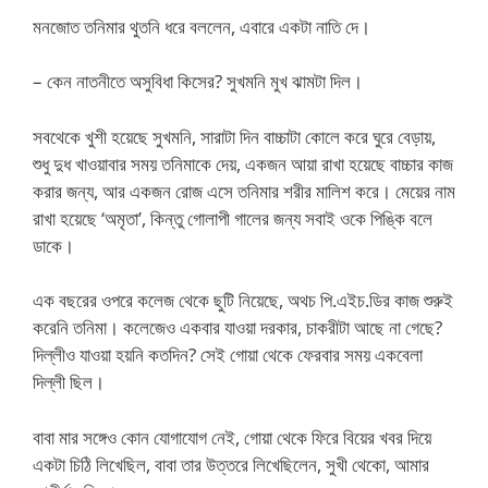
মনজোত তনিমার থুতনি ধরে বললেন, এবারে একটা নাতি দে।
– কেন নাতনীতে অসুবিধা কিসের? সুখমনি মুখ ঝামটা দিল।
সবথেকে খুশী হয়েছে সুখমনি, সারাটা দিন বাচ্চাটা কোলে করে ঘুরে বেড়ায়,
শুধু দুধ খাওয়াবার সময় তনিমাকে দেয়, একজন আয়া রাখা হয়েছে বাচ্চার কাজ
করার জন্য, আর একজন রোজ এসে তনিমার শরীর মালিশ করে। মেয়ের নাম
রাখা হয়েছে ‘অমৃতা’, কিন্তু গোলাপী গালের জন্য সবাই ওকে পিঙ্কি বলে
ডাকে।
এক বছরের ওপরে কলেজ থেকে ছুটি নিয়েছে, অথচ পি.এইচ.ডির কাজ শুরুই
করেনি তনিমা। কলেজেও একবার যাওয়া দরকার, চাকরীটা আছে না গেছে?
দিল্লীও যাওয়া হয়নি কতদিন? সেই গোয়া থেকে ফেরবার সময় একবেলা
দিল্লী ছিল।
বাবা মার সঙ্গেও কোন যোগাযোগ নেই, গোয়া থেকে ফিরে বিয়ের খবর দিয়ে
একটা চিঠি লিখেছিল, বাবা তার উত্তরে লিখেছিলেন, সুখী থেকো, আমার