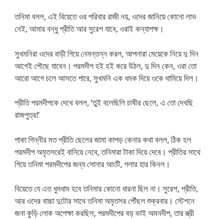
তনিমা বলল, এই বিয়েতে ওর পরিবার রাজী নয়, ওদের জানিয়ে কোনো লাভ
নেই, আমার বন্ধু প্রীতি আর সুরেশ যাবে, ওরাই কন্যাপক্ষ।
সুখমনিরা ওদের বাড়ী গিয়ে নেমন্তন্ন করল, আপনারা মেয়েকে নিয়ে দু দিন
আগেই পৌছে যাবেন। পরমদীপ হই হই করে উঠল, দু দিন কেন, ওরা তো
আরো আগে চলে আসতে পারে, সুখমনি এক ধমক দিয়ে ওকে থামিয়ে দিল।
প্রীতি পরমদীপকে দেখে বলল, ‘তুই বলেছিলি চাষীর ছেলে, এ তো দেখছি
রাজপুত্র!’
পাকা গিন্নীর মত প্রীতি ছেলের জামা কাপড় কেনার কথা বলল, ঠিক হল
পরমদীপ অমৃতসরেই বানিয়ে নেবে, তনিমারা টাকা দিয়ে দেবে। প্রীতির সাথে
গিয়ে তনিমা পরমদীপের জন্য সোনার আংটি, গলার হার কিনল।
বিয়েতে যে এত ধুমধাম হবে তনিমার কোনো ধারনা ছিল না। সুরেশ, প্রীতি,
আর ওদের বাচ্চা দুটোর সাথে তনিমা অমৃতসর পৌঁছল শুক্রবার। স্টেশনে
জনা কুড়ি লোক অপেক্ষা করছিল, পরমদীপের বড় ভাই অমনদীপ, তার স্ত্রী