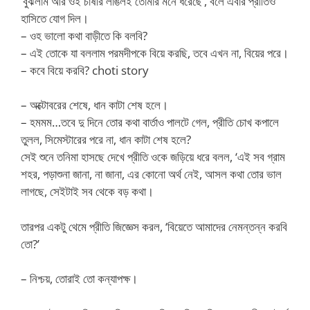
‘বুঝলাম আর ওই চাষীর লাঙলই তোমার মনে ধরেছে’, বলে এবার প্রীতিও
হাসিতে যোগ দিল।
– ওহ ভালো কথা বাড়ীতে কি বলবি?
– এই তোকে যা বললাম পরমদীপকে বিয়ে করছি, তবে এখন না, বিয়ের পরে।
– কবে বিয়ে করবি? choti story
– অক্টোবরের শেষে, ধান কাটা শেষ হলে।
– হমমম…তবে দু দিনে তোর কথা বার্তাও পালটে গেল, প্রীতি চোখ কপালে
তুলল, সিমেস্টারের পরে না, ধান কাটা শেষ হলে?
সেই শুনে তনিমা হাসছে দেখে প্রীতি ওকে জড়িয়ে ধরে বলল, ‘এই সব গ্রাম
শহর, পড়াশুনা জানা, না জানা, এর কোনো অর্থ নেই, আসল কথা তোর ভাল
লাগছে, সেইটাই সব থেকে বড় কথা।
তারপর একটু থেমে প্রীতি জিজ্ঞেস করল, ‘বিয়েতে আমাদের নেমন্তন্ন করবি
তো?’
– নিশ্চয়, তোরাই তো কন্যাপক্ষ।