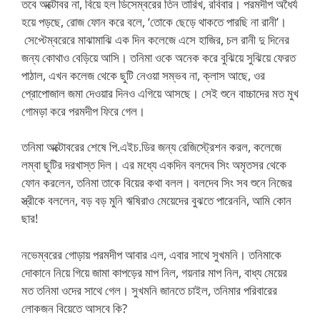
তবে অক্টোবর না, বিয়ে হল ডিসেম্বরের তিন তারিখ, রবিবার। পরমদীপ অধৈর্য
হয়ে পড়ছে, রোজ ফোন করে বলে, ‘তোকে ছেড়ে থাকতে পারছি না রানী’।
সেপ্টেম্বরেরে মাঝামাঝি এক দিন কলেজে এসে হাজির, চল রানী দু দিনের
জন্য কোথাও বেড়িয়ে আসি। তনিমা ওকে অনেক করে বুঝিয়ে সুঝিয়ে ফেরত
পাঠাল, এখন কলেজ থেকে ছুটি নেওয়া সম্ভব না, ক্লাস আছে, ওর
প্রোপোজাল জমা দেওয়ার দিনও এগিয়ে আসছে। সেই শুনে বাচ্চাদের মত মুখ
গোমড়া করে পরমদীপ ফিরে গেল।
তনিমা অক্টোবরের শেষে পি.এইচ.ডির জন্য রেজিস্ট্রেশন করল, কলেজে
লম্বা ছুটির দরখাস্ত দিল। এর মধ্যে একদিন বলদেব সিং অমৃতসর থেকে
ফোন করলেন, তনিমা তাকে বিয়ের কথা বলল। বলদেব সিং সব শুনে নিজের
স্ত্রীকে বললেন, বড় বড় মুনি ঋষিরাও মেয়েদের বুঝতে পারেননি, আমি কোন
ছার!
নভেম্বরের গোড়ায় পরমদীপ আবার এল, এবার সাথে সুখমনি। তনিমাকে
দোকানে নিয়ে গিয়ে জামা কাপড়ের মাপ নিল, গয়নার মাপ নিল, বাধ্য মেয়ের
মত তনিমা ওদের সাথে গেল। সুখমনি জানতে চাইল, তনিমার পরিবারের
লোকজন বিয়েতে আসবে কি?