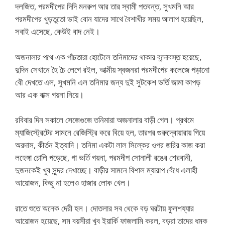
দলজিত, পরমদীপের দিদি মনরুপ আর তার স্বামী পতবন্ত, সুখমনি আর
পরমদীপের খুড়তুতো ভাই বোন যাদের সাথে বৈশাখীর সময় আলাপ হয়েছিল,
সবাই এসেছে, কেউই বাদ নেই।
অজনালার পথে এক পাঁচতারা হোটেলে তনিমাদের থাকার বন্দোবস্ত হয়েছে,
দুদিন সেখানে হৈ চৈ লেগে রইল, আত্মীয় স্বজনরা পরমদীপের কলেজে পড়ানো
বৌ দেখতে এল, সুখমনি এল তনিমার জন্য দুই সুটকেশ ভর্তি জামা কাপড়
আর এক বাক্স গয়না নিয়ে।
রবিবার দিন সকালে সেজেগুজে তনিমারা অজনালার বাড়ী গেল। প্রথমে
ম্যাজিস্ট্রেটের সামনে রেজিস্ট্রি করে বিয়ে হল, তারপর গুরুদ্বোয়ারায় গিয়ে
অরদাস, কীর্তন ইত্যাদি। তনিমা একটা লাল সিল্কের ওপর জরির কাজ করা
লহেঙ্গা চোলি পড়েছে, গা ভর্তি গয়না, পরমদীপ সোনালী রঙের শেরবানী,
দুজনকেই খুব সুন্দর দেখাচ্ছে। বাড়ীর সামনে বিশাল ম্যারাপ বেঁধে এলাহী
আয়োজন, কিছু না হলেও হাজার লোক খেল।
রাতে শুতে অনেক দেরী হল। দোতলার সব থেকে বড় ঘরটায় ফুলশয্যার
আয়োজন হয়েছে, সম বয়সীরা খুব ইয়ার্কি ফাজলামি করল, বড়রা তাদের ধমক