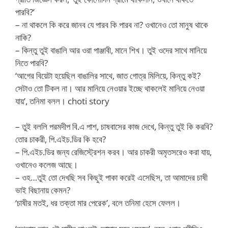
পারবি?’
– না থাকলে কি করে জানব যে পারব কি পারব না? ওখানেও তো মানুষ থাকে
নাকি?
– কিন্তু তুই বাঙালি আর ওরা পাঞ্জাবী, মানে শিখ। তুই ওদের সাথে মানিয়ে
নিতে পারবি?
‘আগের বিয়েটা হয়েছিল বাঙালির সাথে, জাত গোত্র মিলিয়ে, কিন্তু কই?
সেটাও তো টিকল না। আর মানিয়ে নেওয়ার ইচ্ছে থাকলেই মানিয়ে নেওয়া
যায়’, তনিমা বলল। choti story
– তুই বললি পরমদীপ বি.এ পাশ, চাষবাসের কাজ দেখে, কিন্তু তুই কি করবি?
তোর চাকরী, পি.এইচ.ডির কি হবে?
– পি.এইচ.ডির জন্য রেজিস্ট্রেশন করব। আর চাকরী অমৃতসরেও করা যায়,
ওখানেও কলেজ আছে।
– ওহ…তুই তো দেখছি সব কিছুই পাকা করেই এসেছিস, তা আমাদের চাষী
ভাই বিছানায় কেমন?
‘চাষীর মতই, ধর তক্তা মার পেরেক’, বলে তনিমা হেসে ফেলল।