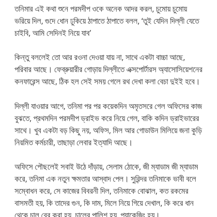
তনিমার এই কথা শুনে পরমদীপ ওকে অনেক আদর করল, চুমোয় চুমোয়
ভরিয়ে দিল, গুদে ধোন ঢুকিয়ে ঠাপাতে ঠাপাতে বলল, ‘তুই যেদিন দিল্লী যেতে
চাইবি, আমি সেদিনই নিয়ে যাব’
কিন্তু বললেই তো আর রওনা দেওয়া যায় না, সাথে একটা বাচ্চা আছে,
পরিবার আছে। ফেব্রুয়ারীর গোড়ায় দিল্লীতে এক্সপোর্টারস অ্যাসোসিয়েশনের
কনফারেন্স আছে, ঠিক হল সেই সময় গেলে রথ দেখা কলা বেচা দুইই হবে।
দিল্লী যাওয়ার আগে, তনিমা পর পর কয়েকদিন অমৃতসরে গেল অফিসের কাজ
বুঝতে, প্রথমদিন পরমদীপ ড্রাইভ করে নিয়ে গেল, বাকি কদিন ড্রাইভারের
সাথে। খুব একটা বড় কিছু নয়, অফিস, মিল আর গোডাউন মিলিয়ে জনা কুড়ি
নিয়মিত কর্মচারী, তাছাড়া লেবার ইত্যাদি আছে।
অফিসে পৌছলেই সবাই উঠে দাঁড়ায়, সেলাম ঠোকে, জী ম্যাডাম জী ম্যাডাম
করে, তনিমা এক নতুন ক্ষমতার আস্বাদ পেল। সুরিন্দর তনিমাকে ভাবী বলে
সম্বোধন করে, সে কাজের বিবরনী দিল, তনিমাকে বোঝাল, কত রকমের
বাসমতী হয়, কি তাদের গুন, কি দাম, মিলে নিয়ে গিয়ে দেখাল, কি করে ধান
থেকে চাল বের করা হয়, চালের পালিশ হয়, প্যাকেজিং হয়।