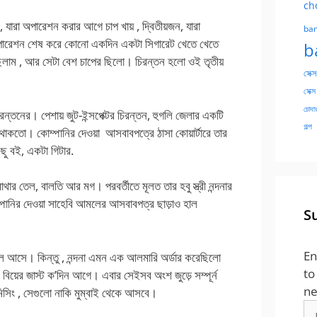
ch
যারা অপারেশন করার আগে চাপ খায় , দ্বিতীয়জন, যারা
ban
 অপারেশন শেষ করে কোনো একদিন একটা সিগারেট খেতে খেতে
b
লাম , আর সেটা বেশ চাপের ছিলো। চিরন্তন হলো ওই তৃতীয়
সেক্স
সেক্স
চোদার
্তনের। পেশায় জুট-ইন্সপেক্টর চিরন্তন, হুগলি জেলার একটি
গল্প
রে থাকতো। কোম্পানির দেওয়া আসবাবপত্রে ঠাসা কোয়ার্টারে তার
ছু বই, একটা গিটার.
থার তেল, বালতি আর মগ। পরবর্তীতে মূলত তার হবু স্ত্রী নন্দনার
্পানির দেওয়া সাহেবি আমলের আসবাবপত্র ছাড়াও হাল
S
En
লে আসে। কিন্তু , নন্দনা এমন এক আলমারি অর্ডার করেছিলো
to
 বিয়ের জাস্ট ক’দিন আগে। এবার সেইসব অংশ জুড়ে সম্পূর্ন
ne
িসিং , সেগুলো নাকি মুম্বাই থেকে আসবে।
Em