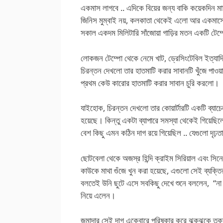
একমাস লাগবে .. এদিকে বিয়ের জন্য বাকি কয়েকদিন 
জিনিস মুম্বাই নয়, কলকাতা থেকেই এলো আর একমাসে
সকাল একদম মিলিটারি সাঁজোয়া গাড়ির মতন একটি টেম্প
লোকজন টেম্পো থেকে নেমে খাট, ড্রেসিংটেবিল ইত্যাদি
চিরন্তন দেখলো তার হাতমাটি করার সাবানটি খুঁজে পাওয়া
প্রথম কেউ কারোর হাতমাটি করার সাবান চুরি করলো।
যাইহোক, চিরন্তন দেখলো তার কোয়ার্টারটি একটি ব্যাচ
হয়েছে। কিন্তু একটা ব্যাপারে সমস্যা থেকেই গিয়েছিল
বেশ কিছু এমন কঠিন দাগ রয়ে গিয়েছিল .. যেগুলো দৃঢ়ত
ছোটবেলা থেকে অজস্র হিন্দি ক্রাইম সিরিয়াল এবং সিন
কাউকে মাথা গুঁজে খুন করা হয়েছে, এগুলো সেই ব্যক্ত
বলতেই উনি ছুটে এসে সবকিছু দেখে শুনে বললেন, “না 
নিয়ে এলেন।
জমাদার সেই দাগ একেবারে পরিষ্কার করে ঝকঝকে তকতক