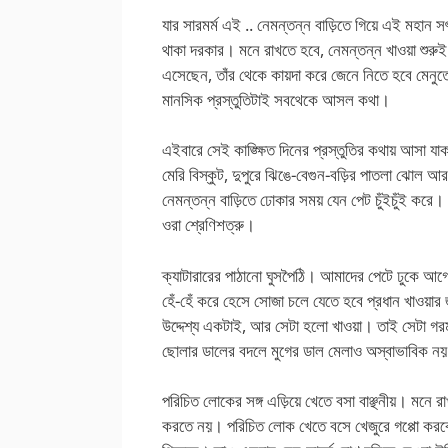
যার সারমর্ম এই .. নেমন্তন্ন বাড়িতে গিয়ে এই মহান 
থাকা দরকার। মনে রাখতে হবে, নেমন্তন্ন খাওয়া শুরু
এসেছেন, তাঁর থেকে কায়দা করে জেনে নিতে হবে মেনুতে 
মানসিক প্রস্তুতিটাই সবথেকে আসল কথা।
এইবারে সেই কাঙ্ক্ষিত দিনের প্রস্তুতির কথায় আসা যা
মেরি বিস্কুট, দুপুরে ঝিঙে-বেগুন-বড়ির পাতলা ঝোল আর
নেমন্তন্ন বাড়িতে ঢোকার সময় যেন পেট চুঁইচুঁই করে
ওরা শ্রেণিশত্রু।
ক্যাটারারের পাঠানো ঘুসপৈঠি। আমাদের পেটে ঢুকে আগ
হেঁ-হেঁ করে হেসে সোজা চলে যেতে হবে প্রধান খাওয়ার
উদ্দেশ্য একটাই, আর সেটা হলো খাওয়া। তাই সেটা গ
ছোলার ডালের বদলে মুগের ডাল মেলাও অস্বাভাবিক ন
পরিচিত লোকের সঙ্গ এড়িয়ে খেতে বসা বাঞ্ছনীয়। মনে র
করতে নয়। পরিচিত লোক খেতে বসে খেজুরে গপ্পো করবে।