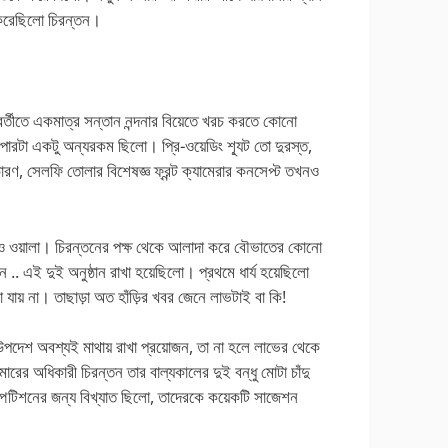
 করেছিলো চিরন্তন।
র্তীতে একমাত্র সন্তান নন্দনার বিয়েতে খরচ করতে কোনো
্যাপারটা একটু অন্যরকম ছিলো। প্রি-ওয়েডিং শ্যূট তো দুরস্ত,
ণ, সেলফি তোলার বিশেষজ্ঞ ফ্রন্ট ক্যামেরার কনসেপ্ট তখনও
িডিও ওয়ালা। চিরন্তনের পক্ষ থেকে আলাদা করে বৌভাতের কোনো
 .. এই দুই অনুষ্ঠান রাখা হয়েছিলো। প্রথমে ধার্য হয়েছিলো
যায় না। তাছাড়া অত হাঁড়ির খবর জেনে লাভটাই বা কি!
ছু উপদেশ অবশ্যই মাথায় রাখা প্রয়োজন, তা না হলে লাভের থেকে
মারের অধিকারী চিরন্তন তার বাল্যকালের দুই বন্ধু মোটা চাঁদু
 কম্পিটিশনের জন্য বিখ্যাত ছিলো, তাদেরকে কয়েকটি সাজেশন