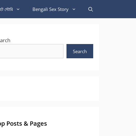
হট স্টোরি
Bengali Sex Story
arch
Search
op Posts & Pages