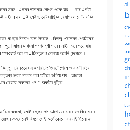
al
’ ফাইলসের মতন , এইসব ডাকনাম গোপন থেকে যায়। আর একটা
b
ই এইসব নাম .. ই-মেইল, নেটব্যাঙ্কিং , সোশ্যাল নেটওয়ার্কিং
ch
ba
র মা হয়ে বিদেশে চলে গিয়েছে .. কিন্তু প্রাক্তন প্রেমিকের
ban
 , পুরো আধুনিক বাংলা পমপমমুখী গানের লাইন মনে পড়ে যায়
ban
 পাসওয়ার্ড বলে না .. চিরন্তনও বোধহয় বলেনি নন্দনাকে।
g
ch
ে। কিন্তু , চিরন্তনের এক পরিচিত তিনটে প্রেম ও একটা বিয়ে
্য ছিলো বারবার নাম পাল্টালে গুলিয়ে যায়। তাছাড়া
in
ঝবে যে তারা সকলেই শম্পা! অকাট্য যুক্তি।
ch
c
ban
 যখন বিয়ে করলো, বলাই বাহুল্য তার আগে তার একবারও বিয়ে করার
h
 আয়োজন করবে সেই বিষয়ে সেই অর্থে কোনো ধারণাই ছিলো না
ch