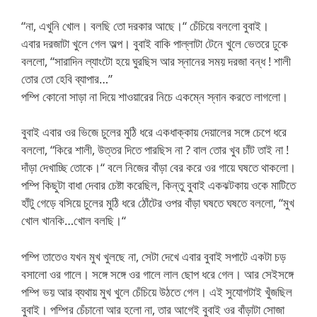
“না, এখুনি খোল। বলছি তো দরকার আছে।“ চেঁচিয়ে বললো বুবাই।
এবার দরজাটা খুলে গেল অল্প। বুবাই বাকি পাল্লাটা টেনে খুলে ভেতরে ঢুকে
বললো, “সারাদিন ল্যাংটো হয়ে ঘুরছিস আর স্নানের সময় দরজা বন্ধ ! শালী
তোর তো হেবি ব্যাপার…”
পম্পি কোনো সাড়া না দিয়ে শাওয়ারের নিচে একম্নে স্নান করতে লাগলো।
বুবাই এবার ওর ভিজে চুলের মুঠি ধরে একধাক্কায় দেয়ালের সঙ্গে চেপে ধরে
বললো, “কিরে শালী, উত্তর দিতে পারছিস না ? বাল তোর খুব চাঁট তাই না !
দাঁড়া দেখাচ্ছি তোকে।“ বলে নিজের বাঁড়া বের করে ওর গায়ে ঘষতে থাকলো।
পম্পি কিছুটা বাধা দেবার চেষ্টা করেছিল, কিন্তু বুবাই একঝটকায় ওকে মাটিতে
হাঁটু গেড়ে বসিয়ে চুলের মুঠি ধরে ঠোঁটের ওপর বাঁড়া ঘষতে ঘষতে বললো, “মুখ
খোল খানকি…খোল বলছি।“
পম্পি তাতেও যখন মুখ খুলছে না, সেটা দেখে এবার বুবাই সপাটে একটা চড়
বসালো ওর গালে। সঙ্গে সঙ্গে ওর গালে লাল ছোপ ধরে গেল। আর সেইসঙ্গে
পম্পি ভয় আর ব্যথায় মুখ খুলে চেঁচিয়ে উঠতে গেল। এই সুযোগটাই খুঁজছিল
বুবাই। পম্পির চেঁচানো আর হলো না, তার আগেই বুবাই ওর বাঁড়াটা সোজা