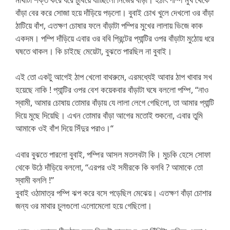
বাঁড়া বের করে সোজা হয়ে দাঁড়িয়ে পড়লো। বুবাই চোখ খুলে দেখলো ওর বাঁড়া
ঠাটিয়ে বাঁশ, এতক্ষণ চোষার ফলে বাঁড়াটা পম্পির মুখের লালায় ভিজে কাক
একদম। পম্পি দাঁড়িয়ে এবার ওর ববি প্রিন্টের প্যান্টির ওপর বাঁড়াটা মুঠোয় ধরে
ঘষতে থাকল। কি চাইছে মেয়েটা, বুঝতে পারছিল না বুবাই।
এই তো একটু আগেই ঠাপ খেলো বাথরুমে, এরমধ্যেই আবার ঠাপ খাবার সখ
হয়েছে নাকি ! প্যান্টির ওপর বেশ কয়েকবার বাঁড়াটা ঘষে বললো পম্পি, “নাও
স্বামী, আমার চোষায় তোমার বাঁড়ায় যে লালা লেগে গেছিলো, তা আমার প্যান্টি
দিয়ে মুছে দিয়েছি। এখন তোমার বাঁড়া আগের মতোই শুকনো, এবার তুমি
আমাকে ওই বাঁশ দিয়ে সিঁদুর পরাও।“
এবার বুঝতে পারলো বুবাই, পম্পির আসল মতলবটা কি। মুচকি হেসে সোফা
থেকে উঠে দাঁড়িয়ে বললো, “এরপর ওই সমীরকে কি বলবি ? আমাকে তো
স্বামী বললি !”
বুবাই ওঠামাত্র পম্পি ঝপ করে বসে পড়েছিল মেঝেয়। এতক্ষণ বাঁড়া চোশার
জন্য ওর মাথার চুলগুলো এলোমেলো হয়ে গেছিলো।