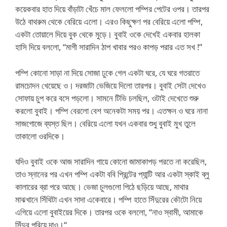
কয়েকবার হাত দিয়ে বাঁড়াটা খেঁচে মাল ফেললো পম্পির পেটের ওপর। তারপর
উঠে বাথরুম থেকে বেরিয়ে এলো। এরও কিছুক্ষণ পর বেরিয়ে এলো পম্পি,
একটা তোয়ালে দিয়ে বুক থেকে মুড়ে। বুবাই ওকে দেখেই একবার হালকা
হাসি দিয়ে বললো, “মাগী সারাদিন ঠাপ খাবার পরও কাপড় পরার এত সখ !”
পম্পি কোনো সাড়া না দিয়ে সোজা ঢুকে গেল একটা ঘরে, যে ঘরে গতরাতে
রামচোদন খেয়েছে ও। দরজাটা ভেজিয়ে দিলো তারপর। বুবাই সেটা দেখেও
সোফায় চুপ করে বসে পড়লো। সামনে টিভি চলছিল, ওটাই দেখেতে শুরু
করলো বুবাই। পম্পি বেরলো বেশ অনেকটা সময় পর। এতক্ষন ও ঘরে নানা
সাজগোজে ব্যস্ত ছিল। বেরিয়ে এলো যখন একবার শুধু বুবাই মুখ তুলে
তাকালো ওরদিকে।
যদিও বুবাই ওকে আজ সারাদিন গায়ে কোনো জামাকাপড় পরতে না করেছিল,
তাও স্নানের পর এখন পম্পি একটা ববি প্রিন্টের প্যান্টি আর একটা স্কাই ব্লু
কালারের ব্রা পরে আছে। ভেজা চুলগুলো পিঠে ছড়িয়ে আছে, মাথার
মাঝখানে সিঁথিটা এখন সাদা একেবারে। পম্পি হাতে সিঁদুরের কৌটো নিয়ে
এগিয়ে এলো বুবাইয়ের দিকে। তারপর ওকে বললো, “নাও স্বামী, আমাকে
সিঁদুর পরিয়ে দাও।“