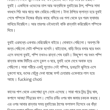
বুবাই। একদিকে ওভেনের তাপ আর অন্যদিকে বুবাইয়ের ঠাপ, পম্পির সাদা
ধবধবে পিঠ আর ঘাড়ে ঘাম বেরিয়ে গেছিলো। টানা ঠাপিয়ে ক্লান্ত হয়ে বুবাই
শেষে পম্পিকে নিজের বাঁড়ার কাছে বসিয়ে ওর গলা থেকে দুধ গরম ফ্যাদায়
মাখিয়ে দিয়েছিল। আর তারপর ওইভাবেই বাকি রান্নাটা করিয়েছিল পম্পিকে
দিয়ে।
বুবাই এরমধ্যে একবার বেরিয়েছিল বাইরে। দোকানে গেছিলো। অবশ্য কি
জন্য গেছিলো সেটা পম্পিকে বলেনি। যাইহোক, বাড়ি ফিরে বসার ঘরে যখন
এসে বসলো বুবাই, পম্পি তখনও রান্না শেষ হয়নি। কিছুক্ষণ পর যখন পম্পি
রান্নার কাজ মিটিয়ে এসে ঢুকল ও ঘরে, বুবাই ওকে দেখে অবাক হয়ে
গেছিলো। সারা শরীরে একটু সুতোও নেই পম্পির, দুধদুটো ঝুলিয়ে এসে
ঢুকলো ঘরে, গুদের যেটুকু দেখা যাচ্ছে ফর্সা চেহারায় একেবারে লাল হয়ে
আছে। fucking choti
কানের পাশ থেকে একগোছা চুল নেমে এসেছে। সারা গায়ে বিন্দু বিন্দু ঘাম,
কপালে আবছা সিঁদুরের দাগ। পেটের চর্বির ওপর ঘাম জমায় চকচক করছে।
এর ওপর আবার রান্নার সময় বুবাইয়ের ঠাপের ফলাফল হিসেবে ওর বাঁড়া