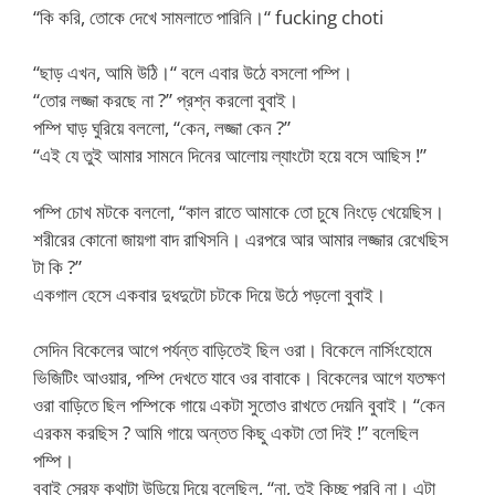
“কি করি, তোকে দেখে সামলাতে পারিনি।“ fucking choti
“ছাড় এখন, আমি উঠি।“ বলে এবার উঠে বসলো পম্পি।
“তোর লজ্জা করছে না ?” প্রশ্ন করলো বুবাই।
পম্পি ঘাড় ঘুরিয়ে বললো, “কেন, লজ্জা কেন ?”
“এই যে তুই আমার সামনে দিনের আলোয় ল্যাংটো হয়ে বসে আছিস !”
পম্পি চোখ মটকে বললো, “কাল রাতে আমাকে তো চুষে নিংড়ে খেয়েছিস।
শরীরের কোনো জায়গা বাদ রাখিসনি। এরপরে আর আমার লজ্জার রেখেছিস
টা কি ?”
একগাল হেসে একবার দুধদুটো চটকে দিয়ে উঠে পড়লো বুবাই।
সেদিন বিকেলের আগে পর্যন্ত বাড়িতেই ছিল ওরা। বিকেলে নার্সিংহোমে
ভিজিটিং আওয়ার, পম্পি দেখতে যাবে ওর বাবাকে। বিকেলের আগে যতক্ষণ
ওরা বাড়িতে ছিল পম্পিকে গায়ে একটা সুতোও রাখতে দেয়নি বুবাই। “কেন
এরকম করছিস ? আমি গায়ে অন্তত কিছু একটা তো দিই !” বলেছিল
পম্পি।
বুবাই স্রেফ কথাটা উড়িয়ে দিয়ে বলেছিল, “না, তুই কিচ্ছু পরবি না। এটা