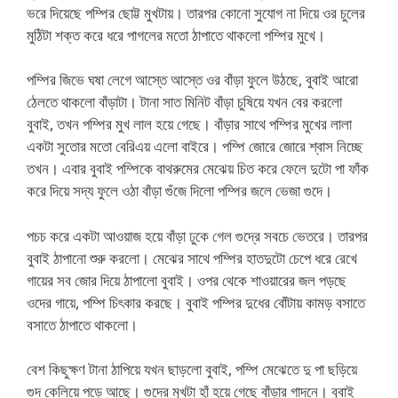
ভরে দিয়েছে পম্পির ছোট্ট মুখটায়। তারপর কোনো সুযোগ না দিয়ে ওর চুলের
মুঠিটা শক্ত করে ধরে পাগলের মতো ঠাপাতে থাকলো পম্পির মুখে।
পম্পির জিভে ঘষা লেগে আস্তে আস্তে ওর বাঁড়া ফুলে উঠছে, বুবাই আরো
ঠেলতে থাকলো বাঁড়াটা। টানা সাত মিনিট বাঁড়া চুষিয়ে যখন বের করলো
বুবাই, তখন পম্পির মুখ লাল হয়ে গেছে। বাঁড়ার সাথে পম্পির মুখের লালা
একটা সুতোর মতো বেরিএয় এলো বাইরে। পম্পি জোরে জোরে শ্বাস নিচ্ছে
তখন। এবার বুবাই পম্পিকে বাথরুমের মেঝেয় চিত করে ফেলে দুটো পা ফাঁক
করে দিয়ে সদ্য ফুলে ওঠা বাঁড়া গুঁজে দিলো পম্পির জলে ভেজা গুদে।
পচচ করে একটা আওয়াজ হয়ে বাঁড়া ঢুকে গেল গুদ্রে সবচে ভেতরে। তারপর
বুবাই ঠাপানো শুরু করলো। মেঝের সাথে পম্পির হাতদুটো চেপে ধরে রেখে
গায়ের সব জোর দিয়ে ঠাপালো বুবাই। ওপর থেকে শাওয়ারের জল পড়ছে
ওদের গায়ে, পম্পি চিৎকার করছে। বুবাই পম্পির দুধের বোঁটায় কামড় বসাতে
বসাতে ঠাপাতে থাকলো।
বেশ কিছুক্ষণ টানা ঠাপিয়ে যখন ছাড়লো বুবাই, পম্পি মেঝেতে দু পা ছড়িয়ে
গুদ কেলিয়ে পড়ে আছে। গুদের মুখটা হাঁ হয়ে গেছে বাঁড়ার গাদনে। বুবাই