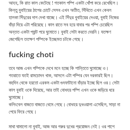
আহহ, কি রাত কাল কেটেছে ! গতকাল পম্পি একটা খোঁপা করে রেখেছিল।
কিন্তু বুবাইয়ের ঠাপের চোটে সেসব এখন অতীত, সিঁথিতে এখন কেবল
হালকা সিঁদুরের দাগ দেখা যাচ্ছে। এই সিঁদুর বুবাইয়ের দেওয়া, বুবাই নিজের
বাঁড়া দিয়ে এটা পরিয়েছে। কাল রাতে সব হয়ে যাবার পর পম্পি চেয়েছিল
অন্তত একটা প্যান্ট পরে ঘুমোতে। বুবাই সেটা করতে দেয়নি। যতক্ষণ
জেগেছিল ততক্ষণ পম্পিকে ইচ্ছেমত চটকে গেছে।
fucking choti
তবে আজ এখন পম্পিকে দেখে মনে হচ্ছে কি শান্তিতে ঘুমোচ্ছে ও।
গতরাতে যতই রামচোদন খাক, আসলে এটা পম্পির যেন দরকারই ছিল।
বহুদিন থেকে হয়তো এরকম একটা গুদফাটানো বাঁড়ার ইচ্ছে ছিল ওর। সেটা
কাল বুবাই ওকে দিয়েছে, আর তাই বোধহয় পম্পি এখন ওকে জড়িয়ে ধরে
ঘুমোচ্ছে।
কলিংবেল বাজতে বাজতে থেমে গেছে। বোধহয় দুধওয়ালা এসেছিল, সাড়া না
পেয়ে ফিরে গেছে।
মাথা ঘামালো না বুবাই, আজ আর গরুর দুধের প্রয়োজন নেই। ওর পাশে