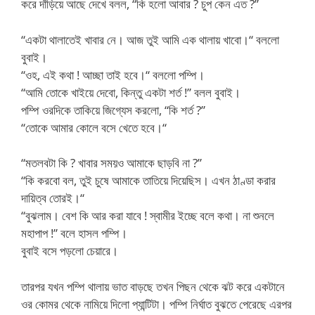
করে দাঁড়িয়ে আছে দেখে বলল, “কি হলো আবার ? চুপ কেন এত ?”
“একটা থালাতেই খাবার নে। আজ তুই আমি এক থালায় খাবো।“ বললো
বুবাই।
“ওহ, এই কথা ! আচ্ছা তাই হবে।“ বললো পম্পি।
“আমি তোকে খাইয়ে দেবো, কিন্তু একটা শর্ত !” বলল বুবাই।
পম্পি ওরদিকে তাকিয়ে জিগ্যেস করলো, “কি শর্ত ?”
“তোকে আমার কোলে বসে খেতে হবে।“
“মতলবটা কি ? খাবার সময়ও আমাকে ছাড়বি না ?”
“কি করবো বল, তুই চুষে আমাকে তাতিয়ে দিয়েছিস। এখন ঠাণ্ডা করার
দায়িত্ব তোরই।“
“বুঝলাম। বেশ কি আর করা যাবে ! স্বামীর ইচ্ছে বলে কথা। না শুনলে
মহাপাপ !” বলে হাসল পম্পি।
বুবাই বসে পড়লো চেয়ারে।
তারপর যখন পম্পি থালায় ভাত বাড়ছে তখন পিছন থেকে ঝট করে একটানে
ওর কোমর থেকে নামিয়ে দিলো প্যান্টিটা। পম্পি নির্ঘাত বুঝতে পেরেছে এরপর