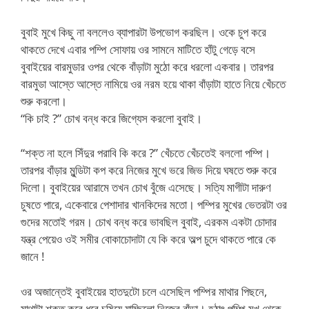
বুবাই মুখে কিছু না বললেও ব্যাপারটা উপভোগ করছিল। ওকে চুপ করে
থাকতে দেখে এবার পম্পি সোফায় ওর সামনে মাটিতে হাঁটু গেড়ে বসে
বুবাইয়ের বারমুডার ওপর থেকে বাঁড়াটা মুঠো করে ধরলো একবার। তারপর
বারমুডা আস্তে আস্তে নামিয়ে ওর নরম হয়ে থাকা বাঁড়াটা হাতে নিয়ে খেঁচতে
শুরু করলো।
“কি চাই ?” চোখ বন্ধ করে জিগ্যেস করলো বুবাই।
“শক্ত না হলে সিঁদুর পরাবি কি করে ?” খেঁচতে খেঁচতেই বললো পম্পি।
তারপর বাঁড়ার মুন্ডিটা কপ করে নিজের মুখে ভরে জিভ দিয়ে ঘষতে শুরু করে
দিলো। বুবাইয়ের আরামে তখন চোখ বুঁজে এসেছে। সত্যি মাগীটা দারুণ
চুষতে পারে, একেবারে পেশাদার খানকিদের মতো। পম্পির মুখের ভেতরটা ওর
গুদের মতোই গরম। চোখ বন্ধ করে ভাবছিল বুবাই, এরকম একটা চোদার
যন্ত্র পেয়েও ওই সমীর বোকাচোদাটা যে কি করে অল্প চুদে থাকতে পারে কে
জানে !
ওর অজান্তেই বুবাইয়ের হাতদুটো চলে এসেছিল পম্পির মাথার পিছনে,
মাথাটা শক্ত করে ধরে চুষিয়ে যাচ্ছিলো নিজের বাঁড়া। হঠাৎ পম্পি মুখ থেকে