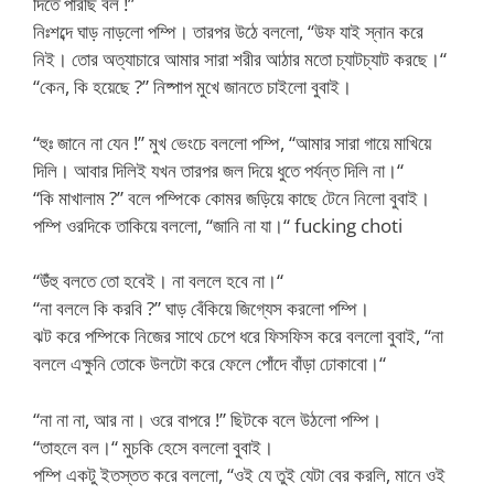
দিতে পারছি বল !”
নিঃশব্দে ঘাড় নাড়লো পম্পি। তারপর উঠে বললো, “উফ যাই স্নান করে
নিই। তোর অত্যাচারে আমার সারা শরীর আঠার মতো চ্যাটচ্যাট করছে।“
“কেন, কি হয়েছে ?” নিষ্পাপ মুখে জানতে চাইলো বুবাই।
“হুঃ জানে না যেন !” মুখ ভেংচে বললো পম্পি, “আমার সারা গায়ে মাখিয়ে
দিলি। আবার দিলিই যখন তারপর জল দিয়ে ধুতে পর্যন্ত দিলি না।“
“কি মাখালাম ?” বলে পম্পিকে কোমর জড়িয়ে কাছে টেনে নিলো বুবাই।
পম্পি ওরদিকে তাকিয়ে বললো, “জানি না যা।“ fucking choti
“উঁহু বলতে তো হবেই। না বললে হবে না।“
“না বললে কি করবি ?” ঘাড় বেঁকিয়ে জিগ্যেস করলো পম্পি।
ঝট করে পম্পিকে নিজের সাথে চেপে ধরে ফিসফিস করে বললো বুবাই, “না
বললে এক্ষুনি তোকে উলটো করে ফেলে পোঁদে বাঁড়া ঢোকাবো।“
“না না না, আর না। ওরে বাপরে !” ছিটকে বলে উঠলো পম্পি।
“তাহলে বল।“ মুচকি হেসে বললো বুবাই।
পম্পি একটু ইতস্তত করে বললো, “ওই যে তুই যেটা বের করলি, মানে ওই