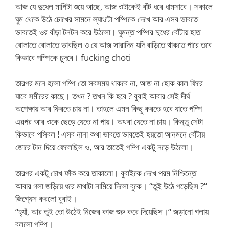
আজ যে দুধেল মাগিটা শুয়ে আছে, আজ ওটাকেই বাঁট ধরে ধামসাবে। সকালে
ঘুম থেকে উঠে চোখের সামনে ল্যাংটো পম্পিকে দেখে আর এসব ভাবতে
ভাবতেই ওর বাঁড়া টনটন করে উঠলো। ঘুমন্ত পম্পির দুধের বোঁটায় হাত
বোলাতে বোলাতে ভাবছিল ও যে আজ সারাদিন যদি বাড়িতে থাকতে পারে তবে
কিভাবে পম্পিকে চুদবে। fucking choti
তারপর মনে হলো পম্পি তো সবসময় থাকবে না, আজ না হোক কাল ফিরে
যাবে সমীরের কাছে। তখন ? তখন কি হবে ? বুবাই আবার সেই দীর্ঘ
অপেক্ষায় আর ফিরতে চায় না। তাহলে এমন কিছু করতে হবে যাতে পম্পি
এরপর আর ওকে ছেড়ে যেতে না পায়। অথবা যেতে না চায়। কিন্তু সেটা
কিভাবে পসিবল ! এসব নানা কথা ভাবতে ভাবতেই হয়তো আনমনে বোঁটায়
জোরে টান দিয়ে ফেলেছিল ও, আর তাতেই পম্পি একটু নড়ে উঠলো।
তারপর একটু চোখ ফাঁক করে তাকালো। বুবাইকে দেখে পরম নিশ্চিন্তে
আবার গলা জড়িয়ে ধরে মাথাটা নামিয়ে দিলো বুকে। “তুই উঠে পড়েছিস ?”
জিগ্যেস করলো বুবাই।
“হ্যাঁ, আর তুই তো উঠেই নিজের কাজ শুরু করে দিয়েছিস।“ জড়ানো গলায়
বললো পম্পি।