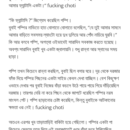
আমার ফ্যান্টাসি একটা।“ fucking choti
“কি ফ্যান্টাসি ?” জিগ্যেস করেছিল পম্পি।
বুবাই পম্পির নাভিতে হাত বোলাতে বোলাতে বলেছিল, “যে তুই আমার সামনে
আমার বাড়িতে সবসময় ল্যাংটো হয়ে দুধ দুলিয়ে আর পোঁদ নাচিয়ে ঘুরবি।“
কি আর বলবে পম্পি, অগত্যা ওইভাবেই সারাদিন সবকাজ করতে হয়েছে।
অবশ্য সারাদিন বুবাই খুব একটা জ্বালায়নি। শুধু রান্না আর স্নানের সময়
ছাড়া।
পম্পি তখন কিচেনে রান্না করছিল, বুবাই ছিল বসার ঘরে। দূর থেকে দরজার
ফাঁক দিয়ে পম্পির পিছনের একটা সাইড কেবল দেখা যাচ্ছিল। বেশ কিছুক্ষণ
ওভাবে দেখার পর বুবাই নিজের বাঁড়া কচলে উঠে পায়ে পায়ে গিয়ে দাঁড়িয়েছিল
দরজায়। তারপর দেরি না করে পিছন থেকে জাপটে ধরেছিল পম্পির নরম
মাংসল পেট। পম্পি ছাড়ানোর চেষ্টা করেছিল, কিন্তু বুবাইকে আটকানোর
ক্ষমতা ওর নেই। fucking choti
অতএব এরপর খুব তাড়াতাড়িই বাকিটা হয়ে গেছিলো। পম্পির একটা পা
কিচেনে সেলফে তুলে দিয়ে ওই অবস্থাতেই গুদে বাঁড়া ভরে ঠাপিয়েছিল