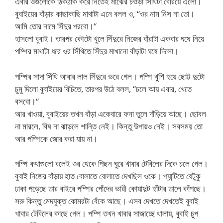
এবার ওগুলোকে ঠিকঠাক করে নিতেই মাঝের চওড়া সিঁথিটা বেরিয়ে এলো।
বুবাইয়ের বাঁড়ার কাছাকাছি মাথাটা এনে বলল ও, “ওর নাম নিস না তো।
আমি তোর নামে সিঁদুর পরবো।“
হাসলো বুবাই। তারপর কৌটো খুলে সিঁদুরে নিজের বাঁরাটা একবার ঘষে নিয়ে
পম্পির মাথাটা ধরে ওর সিঁথিতে সিঁদুর মাখানো বাঁড়াটা ঘষে দিলো।
পম্পির সাদা সিঁথি আবার লাল সিঁদুরে ভরে গেল। পম্পি খুশি হয়ে ছোট্ট দুটো
চুমু দিলো বুবাইয়ের বিচিতে, তারপর উঠে বলল, “চলে আয় এবার, খেতে
বসবো।“
আর খাওয়া, বুবাইয়ের তখন বাঁড়া একেবারে ফনা তুলে দাঁড়িয়ে আছে। ছোবল
না মারলে, বিষ না ঝাড়লে শান্তি নেই। কিন্তু উপায়ও নেই। সবসময় তো
আর পম্পিকে জোর করা যায় না।
পম্পি কথাগুলো বলেই ওর থেকে পিছন ঘুরে খাবার টেবিলের দিকে চলে গেল।
বুবাই নিজের বাঁড়ায় হাত বোলাতে বোলাতে দেখছিল ওকে। প্যান্টিতে যেটুকু
ঢাকা পড়েছে তার বাইরে পম্পির পোঁদের ভারী কোয়াদুট হাঁটার তালে কাঁপছে।
সরু কিন্তু মেদযুক্ত কোমরটা বেঁকে আছে। এসব দেখতে দেখতেই বুবাই
খাবার টেবিলের কাছে গেল। পম্পি তখন খাবার সাজাচ্ছে থালায়, বুবাই চুপ