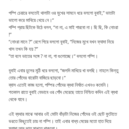
পম্পি চেয়ারে বসতেই থালাটা ওর মুখের সামনে ধরে বললো বুবাই,” ভাতটা
ভালো করে মাখিয়ে খেয়ে নে।“
পম্পি প্রায় ছিটকে উঠে বলল, “না না, এ মাই পারবো না। ছি ছি, কি নোংরা
!”
“নোংরা মানে ?” রেগে গিয়ে বললো বুবাই, “নিজের মুখে যখন ফ্যাদা নিয়ে
খাস তখন কি হয় ?”
“তা বলে ভাতের সঙ্গে ? না না, গা গুলোচ্ছে।“ বললো পম্পি।
বুবাই এবার চুলের মুঠি ধরে বললো, “জলদি মাখিয়ে খা বলছি। নাহলে কিন্তু
তোর পোঁদের বারোটা বাজিয়ে ছাড়বো।“
ব্যাস এতেই কাজ হলো, পম্পির পোঁদের ব্যথা নির্ঘাত এখনও কমেনি।
গতকাল রাতে বুবাই যেভাবে ওর পোঁদ মেরেছে তাতে নিশ্চিত কদিন এই ব্যথা
থেকে যাবে।
এই ব্যথার মাঝে আবার ওই মোটা বাঁড়াটা নিজের পোঁদের ওই ছোট ফুটোতে
ভরতে কিছুতেই চায় না পম্পি। তাই এবার বাধ্য মেয়ের মতো হাত দিয়ে
ফ্যাদা আর ভাত মাখতে থাকলো।