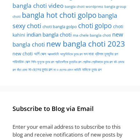
bangla choti video
bangla choti wordpress
bangla group
bangla hot choti golpo
bangla
choti
choti golpo
sexy choti
choti
choti bangla golpo
new
indian bangla choti
kahini
ma chele bangla choti
new bangla choti 2023
bangla choti
new choti
গুদ মারা
অর্গি সেক্স
আত্মকাহিনী
আপু/দিদিকে চুদার গল্প
থ্রীসাম চুদাচুদির গল্প
পারিবারিক সেক্স
পিসি-ফুফুকে চুদার গল্প
প্রতিবেশীকে চুদাচদির গল্প
প্রেমিক-প্রেমিকাকে চুদার গল্প
বউ চোদার
মা-ছেলের চুদার গল্প
মামিকে চুদার গল্প
বাঁড়া চোষা
গল্প
মা ও ছেলের চোদন কাহিনী
Subscribe to Blog via Email
Enter your email address to subscribe to this
blog and receive notifications of new posts by