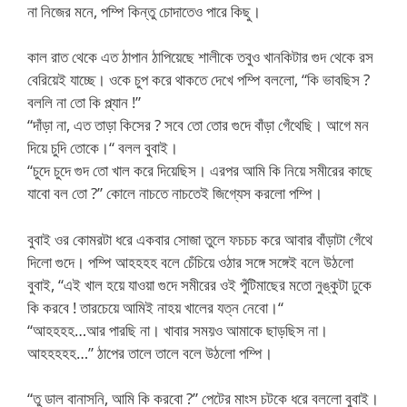
না নিজের মনে, পম্পি কিন্তু চোদাতেও পারে কিছু।
কাল রাত থেকে এত ঠাপান ঠাপিয়েছে শালীকে তবুও খানকিটার গুদ থেকে রস
বেরিয়েই যাচ্ছে। ওকে চুপ করে থাকতে দেখে পম্পি বললো, “কি ভাবছিস ?
বললি না তো কি প্ল্যান !”
“দাঁড়া না, এত তাড়া কিসের ? সবে তো তোর গুদে বাঁড়া গেঁথেছি। আগে মন
দিয়ে চুদি তোকে।“ বলল বুবাই।
“চুদে চুদে গুদ তো খাল করে দিয়েছিস। এরপর আমি কি নিয়ে সমীরের কাছে
যাবো বল তো ?” কোলে নাচতে নাচতেই জিগ্যেস করলো পম্পি।
বুবাই ওর কোমরটা ধরে একবার সোজা তুলে ফচচচ করে আবার বাঁড়াটা গেঁথে
দিলো গুদে। পম্পি আহহহহ বলে চেঁচিয়ে ওঠার সঙ্গে সঙ্গেই বলে উঠলো
বুবাই, “এই খাল হয়ে যাওয়া গুদে সমীরের ওই পুঁটিমাছের মতো নুঙ্কুটা ঢুকে
কি করবে ! তারচেয়ে আমিই নাহয় খালের যত্ন নেবো।“
“আহহহহ…আর পারছি না। খাবার সময়ও আমাকে ছাড়ছিস না।
আহহহহহ…” ঠাপের তালে তালে বলে উঠলো পম্পি।
“তু ডাল বানাসনি, আমি কি করবো ?” পেটের মাংস চটকে ধরে বললো বুবাই।