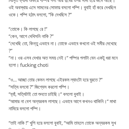
নিঃসৃত ফ্যাদা শুকিয়ে পম্পির গলা আর দুধের ওপর সাদা হয়ে জমে আছে।
ওই অবস্থায় এসে সামনের সোফায় বসলো পম্পি। বুবাই হাঁ করে দেখছিল
ওকে। পম্পি হঠাৎ বললো, “কি দেখছিস ?”
“তোকে। কি লাগছে রে !”
“কেন, আগে দেখিসনি নাকি ?”
“দেখেছি তো, কিন্তু এভাবে না। তোকে এভাবে কখনো ওই সমীর দেখেছে
?”
“না। ওর এসব দেখার অত সময় নেই।“ পম্পির গলাটা যেন একটু ধরা মনে
হলো। fucking choti
“ও… আচ্ছা তোর কেমন লাগছে এইরকম ল্যাংটো হয়ে ঘুরতে ?”
“সত্যি বলবো ?” জিগ্যেস করলো পম্পি।
“হ্যাঁ, সত্যিটাই তো শুনতে চাইছি।“ বললো বুবাই।
“আমার না বেশ অন্যরকম লাগছে। এভাবে আগে কখনও থাকিনি।“ মাথা
নামিয়ে বললো পম্পি।
“তাই নাকি !” খুশি হয়ে বললো বুবাই, “আমি তাহলে তোকে অন্যরকম সুখ