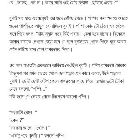
যে…আহহ…বল না। আরে মানে ওই তোর ফ্যাদা…হয়েছে এবার ?”
বুবাইয়ের হাত এরমধ্যেই ওর গুদে পৌঁছে গেছে। পম্পির কথা শুনতে শুনতে
গুদের পাপড়িতে আঙুল বোলাচ্ছিল বুবাই। পম্পি কোমরটা ঠেলে ওর থেকে
সরে গিয়ে বলল, “যাই স্নান করে নিই এবার। বেলা হয়ে যাচ্ছে। বিকেলে
আবার বাবাকে দেখতে যেতে হবে।“ বলে বুবাইয়ের থেকে পিছন ঘুরে আবার
পোঁদ নাচিয়ে চলে গেল বাথরুমের দিকে।
ওর চলে যাওয়াটা একভাবে তাকিয়ে দেখছিল বুবাই। পম্পি বাথরুমে ঢোকার
কিছুক্ষণ পর যখন ভেতর থেকে জল পড়ার শব্দ কানে এলো, উঠে পড়লো
বুবাই। ছোট্ট ছোট্ট স্টেপ ফেলে বাথরুমের কাছে গিয়ে দরজায় দুটো টোকা
মেরে বললো, “পম্পি…”
“কি হলো ?” ভেতর থেকে জিগ্যেস করলো পম্পি।
“দরজাটা খোল।“
“কেন ?”
“দরকার আছে। খোল।“
“একটু পরে খুলছি।“ বললো পম্পি।