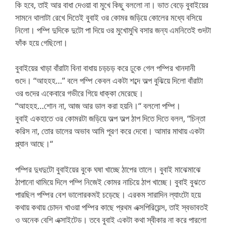
কি হবে, তাই আর বাধা দেওয়া বা মুখে কিছু বললো না। ভাত বেড়ে বুবাইয়ের
সামনে থালাটা রেখে দিতেই বুবাই ওর কোমর জড়িয়ে কোলের মধ্যে বসিয়ে
নিলো। পম্পি দুদিকে দুটো পা দিয়ে ওর মুখোমুখি বসার জন্য এমনিতেই গুদটা
ফাঁক হয়ে গেছিলো।
বুবাইয়ের খাড়া বাঁরাটা বিনা বাধায় চড়চড় করে ঢুকে গেল পম্পির খানদানী
গুদে। “আহহহ…” বলে পম্পি কেবল একটা শব্দে অল্প বুঝিয়ে দিলো বাঁরাটা
ওর গুদের একেবারে গভীরে গিয়ে ধাক্কা মেরেছে।
“আহহহ…শোন না, আজ আর ডাল করা হয়নি।“ বললো পম্পি।
বুবাই একহাতে ওর কোমরটা জড়িয়ে অল্প অল্প ঠাপ দিতে দিতে বলল, “চিন্তা
করিস না, তোর ডালের অভাব আমি পূরণ করে দেবো। আমার মাথায় একটা
প্ল্যান আছে।“
পম্পির দুধদুটো বুবাইয়ের বুকে ঘষা খাচ্ছে ঠাপের তালে। বুবাই মাঝেমাঝে
ঠাপানো থামিয়ে দিলে পম্পি নিজেই কোমর নাচিয়ে ঠাপ খাচ্ছে। বুবাই বুঝতে
পারছিল পম্পির বেশ ভালোরকমই চড়েছে। এরকম সারাদিন ল্যাংটো হয়ে
কথায় কথায় চোদন খাওয়া পম্পির কাছে প্রথম এক্সপিরিয়েন্স, তাই স্বভাবতই
ও অনেক বেশি এক্সাইটেড। তবে বুবাই একটা কথা স্বীকার না করে পারলো