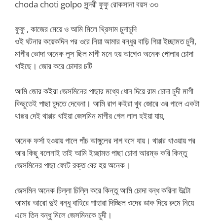
choda choti golpo সুন্দরী ফুফু রোকসানা বয়স ৩৩
ফুফু , কাজের মেয়ে ও আমি মিলে থ্রিসাম চুদাচুদি
ওই ঘটনার কয়েকদিন পর ওরে নিয়া আমার বন্ধুর বাড়ি গিয়া ইচ্ছামত চুদী,
মাগীর ভোদা অনেক লুস ছিল মাগী মনে হয় আগেও অনেক পোলার চোদা
খাইছে। জোর করে চোদার চটি
আমি জোর কইরা জেসমিনের পাছার মধ্যে ধোন দিয়ে রাম চোদা চুদী মাগী
কিছুতেই পাছা চুদতে দেবেনা। আমি রাগ কইরা খুব জোরে ওর গালে একটা
থাপ্পর দেই থাপ্পর খাইয়া জেসমিন মাগীর গেল লাল হইয়া যায়,
অনেক ফর্সা হওয়ায় গালে পাঁচ আঙ্গুলের দাগ বসে যায়। থাপ্পর খাওয়ায় পর
আর কিছু বলেনাই তাই আমি ইচ্ছামত পাছা চোদা আরম্ভ করি কিন্তু
জেসমিনের পাছা ফেটে রক্ত বের হয় অনেক।
জেসমিন অনেক চিল্লা চিল্লি করে কিন্তু আমি চোদা বন্ধ করিনা উল্টো
আমার আরো দুই বন্ধু বাহিরে পাহারা দিচ্ছিল ওদের ডাক দিয়ে রুমে নিয়ে
এসে তিন বন্ধু মিলে জেসমিনকে চুদী।