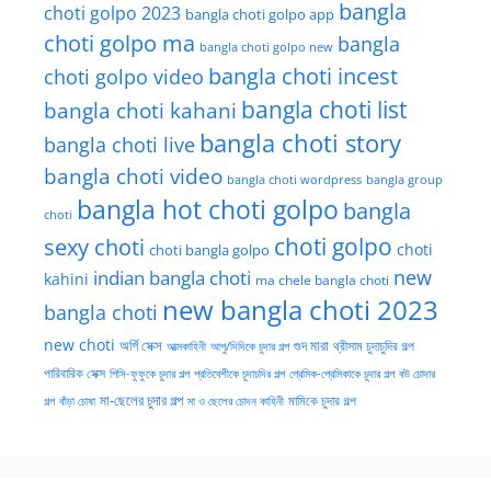
bangla
choti golpo 2023
bangla choti golpo app
choti golpo ma
bangla
bangla choti golpo new
bangla choti incest
choti golpo video
bangla choti list
bangla choti kahani
bangla choti story
bangla choti live
bangla choti video
bangla choti wordpress
bangla group
bangla hot choti golpo
bangla
choti
choti golpo
sexy choti
choti
choti bangla golpo
new
indian bangla choti
kahini
ma chele bangla choti
new bangla choti 2023
bangla choti
new choti
গুদ মারা
অর্গি সেক্স
আত্মকাহিনী
আপু/দিদিকে চুদার গল্প
থ্রীসাম চুদাচুদির গল্প
পারিবারিক সেক্স
পিসি-ফুফুকে চুদার গল্প
প্রতিবেশীকে চুদাচদির গল্প
প্রেমিক-প্রেমিকাকে চুদার গল্প
বউ চোদার
মা-ছেলের চুদার গল্প
মামিকে চুদার গল্প
বাঁড়া চোষা
গল্প
মা ও ছেলের চোদন কাহিনী