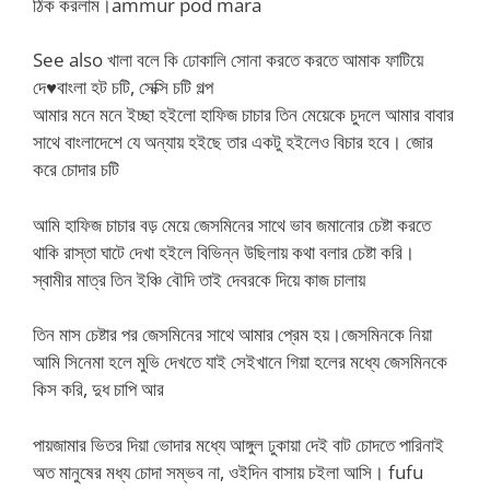
ঠিক করলাম।ammur pod mara
See also খালা বলে কি ঢোকালি সোনা করতে করতে আমাক ফাটিয়ে
দে♥বাংলা হট চটি, সেক্সি চটি গল্প
আমার মনে মনে ইচ্ছা হইলো হাফিজ চাচার তিন মেয়েকে চুদলে আমার বাবার
সাথে বাংলাদেশে যে অন্যায় হইছে তার একটু হইলেও বিচার হবে। জোর
করে চোদার চটি
আমি হাফিজ চাচার বড় মেয়ে জেসমিনের সাথে ভাব জমানোর চেষ্টা করতে
থাকি রাস্তা ঘাটে দেখা হইলে বিভিন্ন উছিলায় কথা বলার চেষ্টা করি।
স্বামীর মাত্র তিন ইঞ্চি বৌদি তাই দেবরকে দিয়ে কাজ চালায়
তিন মাস চেষ্টার পর জেসমিনের সাথে আমার প্রেম হয়।জেসমিনকে নিয়া
আমি সিনেমা হলে মুভি দেখতে যাই সেইখানে গিয়া হলের মধ্যে জেসমিনকে
কিস করি, দুধ চাপি আর
পায়জামার ভিতর দিয়া ভোদার মধ্যে আঙ্গুল ঢুকায়া দেই বাট চোদতে পারিনাই
অত মানুষের মধ্য চোদা সম্ভব না, ওইদিন বাসায় চইলা আসি। fufu