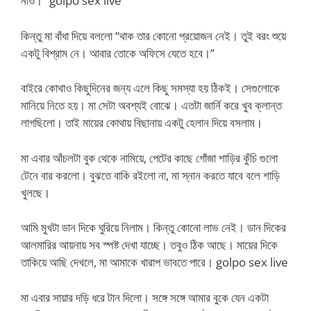
নাও।” golpo sex live
কিন্তু মা বাঁধা দিয়ে বললো “থাক তার কোনো প্রয়োজন নেই। তুই বরং শুয়ে
একটু বিশ্রাম নে। আবার তোকে অফিসে যেতে হবে।”
বাইরে কোথাও কিছুদিনের জন্য এলে কিছু সমস্যা হয় ঠিকই। সেগুলোকে
মানিয়ে নিতে হয়। মা সেটা অবশ্যই বোঝে। এতটা জার্নি করে খুব ক্লান্ত
লাগছিলো। তাই মায়ের কোথায় বিছানায় একটু হেলান দিয়ে বসলাম।
মা এবার আঁচলটা বুক থেকে নামিয়ে, পেটের কাছে গোঁজা শাড়ির কুঁচি গুলো
টেনে বার করলো। বুঝতে বাকি রইলো না, মা স্নান করতে যাবে বলে শাড়ি
খুলছে।
আমি মুখটা ডান দিকে ঘুরিয়ে নিলাম। কিন্তু কোনো লাভ নেই। ডান দিকের
আলমারির আয়নায় সব স্পষ্ট দেখা যাচ্ছে। তবুও ঠিক আছে। মায়ের দিকে
তাকিয়ে আছি দেখলে, মা আমাকে খারাপ ভাবতে পারে। golpo sex live
মা এবার সায়ার দড়ি ধরে টান দিলো। সঙ্গে সঙ্গে আমার বুকে যেন একটা