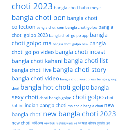
choti 2023
bangla choti baba meye
bangla choti bon
bangla choti
collection
bangla
bangla choti golpo
bangla choti com
bangla
choti golpo 2023
bangla choti golpo app
choti golpo ma
bangla
bangla choti golpo new
bangla choti incest
choti golpo video
bangla choti list
bangla choti kahani
bangla choti story
bangla choti live
bangla choti video
bangla choti wordpress
bangla group
bangla hot choti golpo
bangla
choti
choti golpo
sexy choti
choti
choti bangla golpo
new
indian bangla choti
kahini
ma chele bangla choti
new bangla choti 2023
bangla choti
new choti
গুদ মারা
অর্গি সেক্স
আত্মকাহিনী
আপু/দিদিকে চুদার গল্প
থ্রীসাম চুদাচুদির গল্প