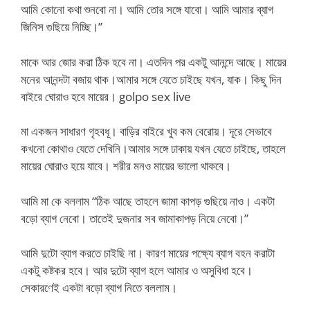
আমি কোনো কথা শুনবো না। আমি তোর সঙ্গে যাবো। আমি আমার ব্যাগ
জিনিস গুছিয়ে নিচ্ছি।”
মাকে আর জোর করা ঠিক হবে না। এতদিন পর একটু আনন্দে আছে। মায়ের
মনের আনন্দটা বজায় থাক।আমার সঙ্গে যেতে চাইছে যখন, যাক। কিছু দিন
বাইরে ঘোরাও হবে মায়ের। golpo sex live
মা একজন সাধারণ গৃহবধূ। বাড়ির বাইরে খুব কম বেরোয়। দূরে সেভাবে
কখনো কোথাও যেতে দেখিনি।আমার সঙ্গে ঢাকায় যখন যেতে চাইছে, তাহলে
মায়ের ঘোরাও হয়ে যাবে। শরীর মনও মায়ের ভালো থাকবে।
আমি মা কে বললাম “ঠিক আছে তাহলে জামা কাপড় গুছিয়ে নাও। একটা
বড়ো ব্যাগ নেবো। তাতেই দুজনার সব জামাকাপড় নিয়ে নেবো।”
আমি দুটো ব্যাগ করতে চাইছি না। কারণ মায়ের পক্ষ্যে ব্যাগ বহন করাটা
একটু কষ্টকর হবে। আর দুটো ব্যাগ হলে আমার ও অসুবিধা হবে।
সেকারণেই একটা বড়ো ব্যাগ নিতে বললাম।