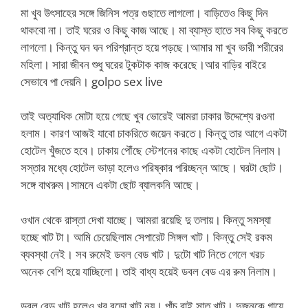
মা খুব উৎসাহের সঙ্গে জিনিস পত্র গুছাতে লাগলো। বাড়িতেও কিছু দিন
থাকবো না। তাই ঘরের ও কিছু কাজ আছে। মা ব্যাস্ত হাতে সব কিছু করতে
লাগলো। কিন্তু ঘন ঘন পরিশ্রান্ত হয়ে পড়ছে।আমার মা খুব ভারী শরীরের
মহিলা। সারা জীবন শুধু ঘরের টুকটাক কাজ করেছে।আর বাড়ির বাইরে
সেভাবে পা দেয়নি। golpo sex live
তাই অত্যাধিক মোটা হয়ে গেছে খুব ভোরেই আমরা ঢাকার উদ্দেশ্যে রওনা
হলাম। কারণ আজই যাবো চাকরিতে জয়েন করতে। কিন্তু তার আগে একটা
হোটেল খুঁজতে হবে। ঢাকায় পৌঁছে স্টেশনের কাছে একটা হোটেল নিলাম।
সস্তার মধ্যে হোটেল ভাড়া হলেও পরিষ্কার পরিচ্ছন্ন আছে। ঘরটা ছোট।
সঙ্গে বাথরুম।সামনে একটা ছোট ব্যালকনি আছে।
ওখান থেকে রাস্তা দেখা যাচ্ছে। আমরা রয়েছি দু তলায়। কিন্তু সমস্যা
হচ্ছে খাট টা। আমি চেয়েছিলাম সেপারেট সিঙ্গল খাট। কিন্তু সেই রকম
ব্যবস্থা নেই। সব রুমেই ডবল বেড খাট। দুটো খাট নিতে গেলে খরচ
অনেক বেশি হয়ে যাচ্ছিলো। তাই বাধ্য হয়েই ডবল বেড এর রুম নিলাম।
ডবল বেড খাট হলেও,খুব বড়ো খাট নয়। পাঁচ বাই সাত খাট। দুজনকে গায়ে