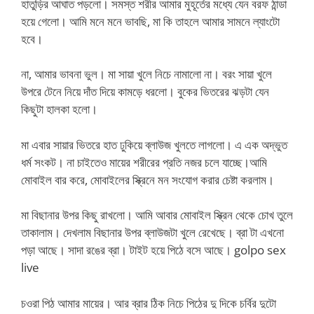
হাতুড়ির আঘাত পড়লো। সমস্ত শরীর আমার মুহূর্তের মধ্যে যেন বরফ ঠান্ডা
হয়ে গেলো। আমি মনে মনে ভাবছি, মা কি তাহলে আমার সামনে ল্যাংটো
হবে।
না, আমার ভাবনা ভুল। মা সায়া খুলে নিচে নামালো না। বরং সায়া খুলে
উপরে টেনে নিয়ে দাঁত দিয়ে কামড়ে ধরলো। বুকের ভিতরের ঝড়টা যেন
কিছুটা হালকা হলো।
মা এবার সায়ার ভিতরে হাত ঢুকিয়ে ব্লাউজ খুলতে লাগলো। এ এক অদ্ভুত
ধর্ম সংকট। না চাইতেও মায়ের শরীরের প্রতি নজর চলে যাচ্ছে।আমি
মোবাইল বার করে, মোবাইলের স্ক্রিনে মন সংযোগ করার চেষ্টা করলাম।
মা বিছানার উপর কিছু রাখলো। আমি আবার মোবাইল স্ক্রিন থেকে চোখ তুলে
তাকালাম। দেখলাম বিছানার উপর ব্লাউজটা খুলে রেখেছে। ব্রা টা এখনো
পড়া আছে। সাদা রঙের ব্রা। টাইট হয়ে পিঠে বসে আছে। golpo sex
live
চওরা পিঠ আমার মায়ের। আর ব্রার ঠিক নিচে পিঠের দু দিকে চর্বির দুটো