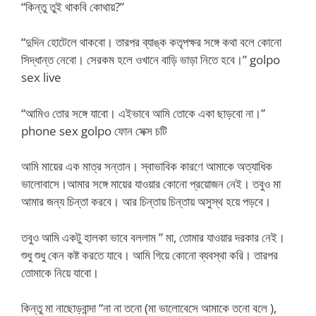
“কিন্তু তুই থাকবি কোথায়?”
“দুদিন হোটেলে থাকবো। তারপর ব্যাঙ্ক কতৃপক্ষর সঙ্গে কথা বলে কোনো
সিদ্ধান্ত নেবো। সেরকম হলে ওখানে বাড়ি ভাড়া নিতে হবে।” golpo
sex live
“আমিও তোর সঙ্গে যাবো। এইভাবে আমি তোকে একা ছাড়বো না।”
phone sex golpo ফোন সেক্স চটি
আমি মায়ের এক মাত্র সন্তান। স্বাভাবিক কারণে আমাকে অত্যাধিক
ভালোবাসে।আমার সঙ্গে মায়ের যাওয়ার কোনো প্রয়োজন নেই। তবুও মা
আমার জন্য চিন্তা করবে। আর চিন্তায় চিন্তায় অসুস্থ হয়ে পড়বে।
তবুও আমি একটু হালকা ভাবে বললাম ” মা, তোমার যাওয়ার দরকার নেই।
শুধু শুধু কেন কষ্ট করতে যাবে। আমি গিয়ে কোনো ব্যবস্থা করি। তারপর
তোমাকে নিয়ে যাবো।
কিন্তু মা নাছোড়বান্দা “না না তনো (মা ভালোবেসে আমাকে তনো বলে ),