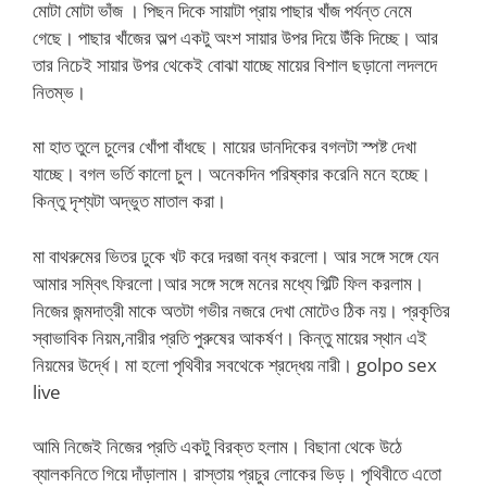
মোটা মোটা ভাঁজ । পিছন দিকে সায়াটা প্রায় পাছার খাঁজ পর্যন্ত নেমে
গেছে। পাছার খাঁজের অল্প একটু অংশ সায়ার উপর দিয়ে উঁকি দিচ্ছে। আর
তার নিচেই সায়ার উপর থেকেই বোঝা যাচ্ছে মায়ের বিশাল ছড়ানো লদলদে
নিতম্ভ।
মা হাত তুলে চুলের খোঁপা বাঁধছে। মায়ের ডানদিকের বগলটা স্পষ্ট দেখা
যাচ্ছে। বগল ভর্তি কালো চুল। অনেকদিন পরিষ্কার করেনি মনে হচ্ছে।
কিন্তু দৃশ্যটা অদ্ভুত মাতাল করা।
মা বাথরুমের ভিতর ঢুকে খট করে দরজা বন্ধ করলো। আর সঙ্গে সঙ্গে যেন
আমার সম্বিৎ ফিরলো।আর সঙ্গে সঙ্গে মনের মধ্যে গিল্টি ফিল করলাম।
নিজের জন্মদাত্রী মাকে অতটা গভীর নজরে দেখা মোটেও ঠিক নয়। প্রকৃতির
স্বাভাবিক নিয়ম,নারীর প্রতি পুরুষের আকর্ষণ। কিন্তু মায়ের স্থান এই
নিয়মের উর্দ্ধে। মা হলো পৃথিবীর সবথেকে শ্রদ্ধেয় নারী। golpo sex
live
আমি নিজেই নিজের প্রতি একটু বিরক্ত হলাম। বিছানা থেকে উঠে
ব্যালকনিতে গিয়ে দাঁড়ালাম। রাস্তায় প্রচুর লোকের ভিড়। পৃথিবীতে এতো