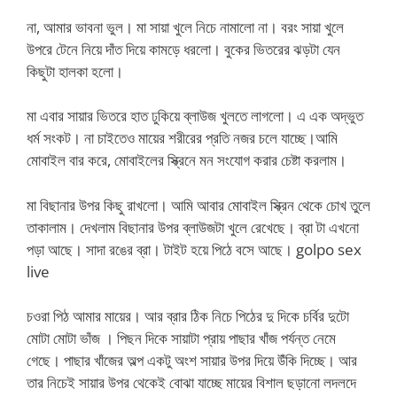
না, আমার ভাবনা ভুল। মা সায়া খুলে নিচে নামালো না। বরং সায়া খুলে
উপরে টেনে নিয়ে দাঁত দিয়ে কামড়ে ধরলো। বুকের ভিতরের ঝড়টা যেন
কিছুটা হালকা হলো।
মা এবার সায়ার ভিতরে হাত ঢুকিয়ে ব্লাউজ খুলতে লাগলো। এ এক অদ্ভুত
ধর্ম সংকট। না চাইতেও মায়ের শরীরের প্রতি নজর চলে যাচ্ছে।আমি
মোবাইল বার করে, মোবাইলের স্ক্রিনে মন সংযোগ করার চেষ্টা করলাম।
মা বিছানার উপর কিছু রাখলো। আমি আবার মোবাইল স্ক্রিন থেকে চোখ তুলে
তাকালাম। দেখলাম বিছানার উপর ব্লাউজটা খুলে রেখেছে। ব্রা টা এখনো
পড়া আছে। সাদা রঙের ব্রা। টাইট হয়ে পিঠে বসে আছে। golpo sex
live
চওরা পিঠ আমার মায়ের। আর ব্রার ঠিক নিচে পিঠের দু দিকে চর্বির দুটো
মোটা মোটা ভাঁজ । পিছন দিকে সায়াটা প্রায় পাছার খাঁজ পর্যন্ত নেমে
গেছে। পাছার খাঁজের অল্প একটু অংশ সায়ার উপর দিয়ে উঁকি দিচ্ছে। আর
তার নিচেই সায়ার উপর থেকেই বোঝা যাচ্ছে মায়ের বিশাল ছড়ানো লদলদে