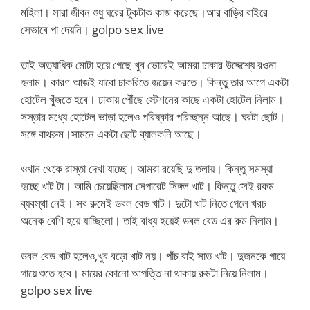
মহিলা। সারা জীবন শুধু ঘরের টুকটাক কাজ করেছে।আর বাড়ির বাইরে
সেভাবে পা দেয়নি। golpo sex live
তাই অত্যাধিক মোটা হয়ে গেছে খুব ভোরেই আমরা ঢাকার উদ্দেশ্যে রওনা
হলাম। কারণ আজই যাবো চাকরিতে জয়েন করতে। কিন্তু তার আগে একটা
হোটেল খুঁজতে হবে। ঢাকায় পৌঁছে স্টেশনের কাছে একটা হোটেল নিলাম।
সস্তার মধ্যে হোটেল ভাড়া হলেও পরিষ্কার পরিচ্ছন্ন আছে। ঘরটা ছোট।
সঙ্গে বাথরুম।সামনে একটা ছোট ব্যালকনি আছে।
ওখান থেকে রাস্তা দেখা যাচ্ছে। আমরা রয়েছি দু তলায়। কিন্তু সমস্যা
হচ্ছে খাট টা। আমি চেয়েছিলাম সেপারেট সিঙ্গল খাট। কিন্তু সেই রকম
ব্যবস্থা নেই। সব রুমেই ডবল বেড খাট। দুটো খাট নিতে গেলে খরচ
অনেক বেশি হয়ে যাচ্ছিলো। তাই বাধ্য হয়েই ডবল বেড এর রুম নিলাম।
ডবল বেড খাট হলেও,খুব বড়ো খাট নয়। পাঁচ বাই সাত খাট। দুজনকে গায়ে
গায়ে শুতে হবে। মায়ের কোনো আপত্তি না থাকায় রুমটা নিয়ে নিলাম।
golpo sex live