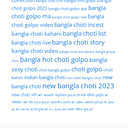
bangla
bangla choti golpo
bangla choti com
bangla
choti golpo 2023
bangla choti golpo app
choti golpo ma
bangla
bangla choti golpo new
bangla choti incest
choti golpo video
bangla choti list
bangla choti kahani
bangla choti story
bangla choti live
bangla choti video
bangla choti wordpress
bangla group
bangla hot choti golpo
bangla
choti
choti golpo
sexy choti
choti
choti bangla golpo
new
indian bangla choti
kahini
ma chele bangla choti
new bangla choti 2023
bangla choti
new choti
গুদ মারা
অর্গি সেক্স
আত্মকাহিনী
আপু/দিদিকে চুদার গল্প
থ্রীসাম চুদাচুদির গল্প
পারিবারিক সেক্স
পিসি-ফুফুকে চুদার গল্প
প্রতিবেশীকে চুদাচদির গল্প
প্রেমিক-প্রেমিকাকে চুদার গল্প
বউ চোদার
মা-ছেলের চুদার গল্প
মামিকে চুদার গল্প
বাঁড়া চোষা
গল্প
মা ও ছেলের চোদন কাহিনী