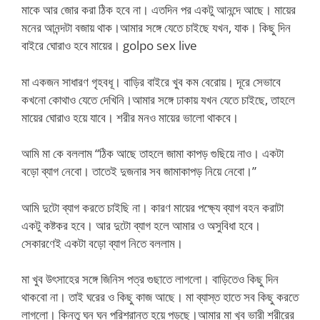
মাকে আর জোর করা ঠিক হবে না। এতদিন পর একটু আনন্দে আছে। মায়ের
মনের আনন্দটা বজায় থাক।আমার সঙ্গে যেতে চাইছে যখন, যাক। কিছু দিন
বাইরে ঘোরাও হবে মায়ের। golpo sex live
মা একজন সাধারণ গৃহবধূ। বাড়ির বাইরে খুব কম বেরোয়। দূরে সেভাবে
কখনো কোথাও যেতে দেখিনি।আমার সঙ্গে ঢাকায় যখন যেতে চাইছে, তাহলে
মায়ের ঘোরাও হয়ে যাবে। শরীর মনও মায়ের ভালো থাকবে।
আমি মা কে বললাম “ঠিক আছে তাহলে জামা কাপড় গুছিয়ে নাও। একটা
বড়ো ব্যাগ নেবো। তাতেই দুজনার সব জামাকাপড় নিয়ে নেবো।”
আমি দুটো ব্যাগ করতে চাইছি না। কারণ মায়ের পক্ষ্যে ব্যাগ বহন করাটা
একটু কষ্টকর হবে। আর দুটো ব্যাগ হলে আমার ও অসুবিধা হবে।
সেকারণেই একটা বড়ো ব্যাগ নিতে বললাম।
মা খুব উৎসাহের সঙ্গে জিনিস পত্র গুছাতে লাগলো। বাড়িতেও কিছু দিন
থাকবো না। তাই ঘরের ও কিছু কাজ আছে। মা ব্যাস্ত হাতে সব কিছু করতে
লাগলো। কিন্তু ঘন ঘন পরিশ্রান্ত হয়ে পড়ছে।আমার মা খুব ভারী শরীরের