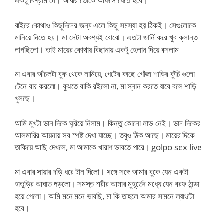
একটু বিশ্রাম নে। আবার তোকে অফিসে যেতে হবে।”
বাইরে কোথাও কিছুদিনের জন্য এলে কিছু সমস্যা হয় ঠিকই। সেগুলোকে
মানিয়ে নিতে হয়। মা সেটা অবশ্যই বোঝে। এতটা জার্নি করে খুব ক্লান্ত
লাগছিলো। তাই মায়ের কোথায় বিছানায় একটু হেলান দিয়ে বসলাম।
মা এবার আঁচলটা বুক থেকে নামিয়ে, পেটের কাছে গোঁজা শাড়ির কুঁচি গুলো
টেনে বার করলো। বুঝতে বাকি রইলো না, মা স্নান করতে যাবে বলে শাড়ি
খুলছে।
আমি মুখটা ডান দিকে ঘুরিয়ে নিলাম। কিন্তু কোনো লাভ নেই। ডান দিকের
আলমারির আয়নায় সব স্পষ্ট দেখা যাচ্ছে। তবুও ঠিক আছে। মায়ের দিকে
তাকিয়ে আছি দেখলে, মা আমাকে খারাপ ভাবতে পারে। golpo sex live
মা এবার সায়ার দড়ি ধরে টান দিলো। সঙ্গে সঙ্গে আমার বুকে যেন একটা
হাতুড়ির আঘাত পড়লো। সমস্ত শরীর আমার মুহূর্তের মধ্যে যেন বরফ ঠান্ডা
হয়ে গেলো। আমি মনে মনে ভাবছি, মা কি তাহলে আমার সামনে ল্যাংটো
হবে।