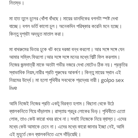
নিতম্ভ।
মা হাত তুলে চুলের খোঁপা বাঁধছে। মায়ের ডানদিকের বগলটা স্পষ্ট দেখা
যাচ্ছে। বগল ভর্তি কালো চুল। অনেকদিন পরিষ্কার করেনি মনে হচ্ছে।
কিন্তু দৃশ্যটা অদ্ভুত মাতাল করা।
মা বাথরুমের ভিতর ঢুকে খট করে দরজা বন্ধ করলো। আর সঙ্গে সঙ্গে যেন
আমার সম্বিৎ ফিরলো।আর সঙ্গে সঙ্গে মনের মধ্যে গিল্টি ফিল করলাম।
নিজের জন্মদাত্রী মাকে অতটা গভীর নজরে দেখা মোটেও ঠিক নয়। প্রকৃতির
স্বাভাবিক নিয়ম,নারীর প্রতি পুরুষের আকর্ষণ। কিন্তু মায়ের স্থান এই
নিয়মের উর্দ্ধে। মা হলো পৃথিবীর সবথেকে শ্রদ্ধেয় নারী। golpo sex
live
আমি নিজেই নিজের প্রতি একটু বিরক্ত হলাম। বিছানা থেকে উঠে
ব্যালকনিতে গিয়ে দাঁড়ালাম। রাস্তায় প্রচুর লোকের ভিড়। পৃথিবীতে এতো
লোক, তাও কেউ কারো খবর রাখে না। সবাই নিজেকে নিয়ে ব্যাস্ত। এদের
মধ্যে কেউ আমাকে চেনে না। এদের মধ্যে কারো জানার ইচ্ছা নেই, আমি
এই মুহূর্তে কেন ব্যালকনিতে এসে দাঁড়িয়েছি।