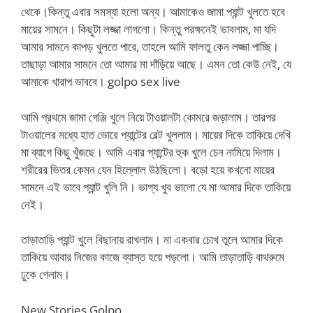
থেকে।কিন্তু এবার সমস্যা হলো অন্য। আমাকেও জামা প্যান্ট খুলতে হবে
মায়ের সামনে। কিছুটা লজ্জা লাগলো। কিন্তু পরক্ষনেই ভাবলাম, মা যদি
আমার সামনে কাপড় খুলতে পারে, তাহলে আমি ফালতু কেন লজ্জা পাচ্ছি।
তাছাড়া আমার সামনে তো আমার মা দাঁড়িয়ে আছে। এমন তো কেউ নেই, যে
আমাকে খারাপ ভাববে। golpo sex live
আমি প্রথমে জামা গেঞ্জি খুলে নিয়ে টাওয়ালটা কোমরে জড়ালাম। তারপর
টাওয়ালের মধ্যে হাত ভোরে প্যান্টের বেল্ট খুললাম। মায়ের দিকে তাকিয়ে দেখি
মা ব্যাগে কিছু খুঁজছে। আমি এবার প্যান্টের হুক খুলে চেন নামিয়ে দিলাম।
শরীরের ভিতর কেমন যেন হিল্লোল উঠছিলো। বড়ো হয়ে কখনো মায়ের
সামনে এই ভাবে প্যান্ট খুলি নি। ভাগ্য খুব ভালো যে মা আমার দিকে তাকিয়ে
নেই।
তাড়াতাড়ি প্যান্ট খুলে বিছানায় রাখলাম। মা একবার চোখ তুলে আমার দিকে
তাকিয়ে আবার নিজের কাজে ব্যাস্ত হয়ে পড়লো। আমি তাড়াতাড়ি বাথরুমে
ঢুকে গেলাম।
New Stories Golpo