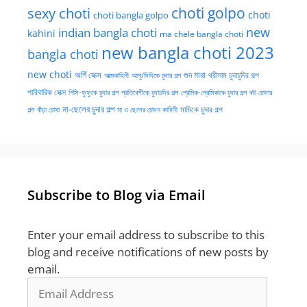
choti golpo
sexy choti
choti
choti bangla golpo
new
indian bangla choti
kahini
ma chele bangla choti
new bangla choti 2023
bangla choti
new choti
গুদ মারা
অর্গি সেক্স
আত্মকাহিনী
আপু/দিদিকে চুদার গল্প
থ্রীসাম চুদাচুদির গল্প
পারিবারিক সেক্স
পিসি-ফুফুকে চুদার গল্প
প্রতিবেশীকে চুদাচদির গল্প
প্রেমিক-প্রেমিকাকে চুদার গল্প
বউ চোদার
মা-ছেলের চুদার গল্প
মামিকে চুদার গল্প
বাঁড়া চোষা
গল্প
মা ও ছেলের চোদন কাহিনী
Subscribe to Blog via Email
Enter your email address to subscribe to this
blog and receive notifications of new posts by
email.
Email
Address