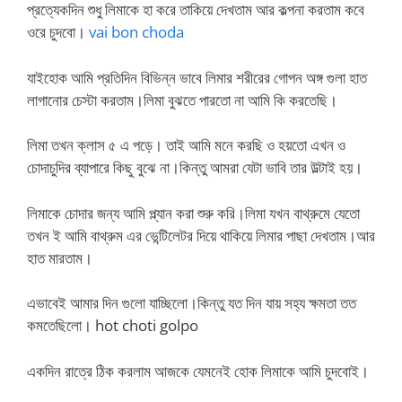
প্রত্যেকদিন শুধু লিমাকে হা করে তাকিয়ে দেখতাম আর কল্পনা করতাম কবে
ওরে চুদবো।
vai bon choda
যাইহোক আমি প্রতিদিন বিভিন্ন ভাবে লিমার শরীরের গোপন অঙ্গ গুলা হাত
লাগানোর চেস্টা করতাম।লিমা বুঝতে পারতো না আমি কি করতেছি।
লিমা তখন ক্লাস ৫ এ পড়ে। তাই আমি মনে করছি ও হয়তো এখন ও
চোদাচুদির ব্যাপারে কিছু বুঝে না।কিন্তু আমরা যেটা ভাবি তার উল্টাই হয়।
লিমাকে চোদার জন্য আমি প্ল্যান করা শুরু করি।লিমা যখন বাথ্রুমে যেতো
তখন ই আমি বাথ্রুম এর ভেন্টিলেটর দিয়ে থাকিয়ে লিমার পাছা দেখতাম।আর
হাত মারতাম।
এভাবেই আমার দিন গুলো যাচ্ছিলো।কিন্তু যত দিন যায় সহ্য ক্ষমতা তত
কমতেছিলো। hot choti golpo
একদিন রাত্রে ঠিক করলাম আজকে যেমনেই হোক লিমাকে আমি চুদবোই।