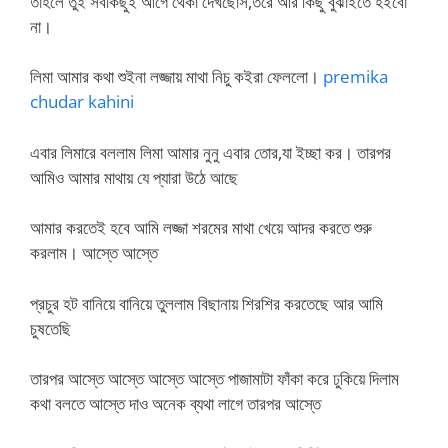
তাহলে তুই সবকিছুই আগে থেকা দেখছোস,তরে আর কিছু বুঝাইতে হইবো
না।
লিমা আমার কথা শুইনা লজ্জায় মাথা নিচু কইরা ফেললো।
premika
chudar kahini
এবার লিমারে বললাম লিমা আমার নুনু এবার তোর,যা ইচ্ছা কর। তারপর
আমিও আমার মাথায় যে প্যারা উঠে আছে
আমার করতেই হবে আমি লজ্জা শরমের মাথা খেয়ে আদর করতে শুরু
করলাম। আস্তে আস্তে
প্রচুর হট বানিয়ে বানিয়ে তুললাম বিছানায় শিরশির করতেছে আর আমি
চুষতেছি
তারপর আস্তে আস্তে আস্তে আস্তে পাজামাটা ফাঁকা করে ঢুকিয়ে দিলাম
কথা বলতে আস্তে দাও অনেক ব্যথা লাগে তারপর আস্তে