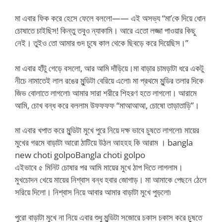
মা এবার ফিক করে হেসে ফেলে বললো—— এই অসভ্য “মা’কে দিয়ে ধোন
চোষাতে চাইছিস! কিন্তু তবুও ন্যাকামি। আরে এতো লজ্জা পাওয়ার কিছু
নেই। তুইও তো আমার গুদ চুষে কাল থেকে ছিবড়ে করে দিয়েছিস।”
মা এবার হাঁটু গেড়ে বসলো, আর আমি দাঁড়িয়ে।মা বাড়ার চামড়াটা ধরে একটু
নীচে নামাতেই লাল রঙের মুন্ডিটা বেরিয়ে এলো৷ মা প্রথমে মুন্ডির তলার দিকে
জিভ বোলাতে লাগলো৷ আমার সারা শরীরে শিহরণ হতে লাগলো। আরামে
আমি, চোখ বন্ধ করে বললাম উফফফফ “মাআআআ, চোষো তাড়াতাড়ি”।
মা এবার খপাত করে মুন্ডিটা মুখে পুরে নিয়ে দক্ষ ভাবে চুষতে লাগলো৷ মায়ের
মুখের গরমে বাড়াটা আরো ঠাটিয়ে উঠল আহহহ কি আরাম । bangla
new choti golpoBangla choti golpo
এইভাবে ৫ মিনিট চোষার পর আমি মায়ের মুখে ঠাপ দিতে লাগলাম।
মুখচোদন খেয়ে মায়ের নিশ্বাস বন্ধ হবার জোগাড়। মা আমাকে পেছনে ঠেলে
সরিয়ে দিলো। নিশ্বাস নিয়ে আবার আমার বাড়াটা মুখে পুড়লো৷
পুরো বাড়াটা মুখে না নিয়ে এবার শুধু মুন্ডিটা সজোরে চকাস চকাস করে চুষতে