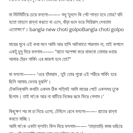
মা মিটমিটিয়ে চেয়ে বললো——– শুধু ‘চুদলে কি পেট শান্ত হবে তোর? যদি
হতো তাহলে রান্না করতে না এসে, বাঁড়া গুদে ভরে সিরিয়াল দেখতাম
এতোক্ষণে’। bangla new choti golpoBangla choti golpo
মায়ের মুখে এই কথা শুনে আমি আর হাসি আটকাতে পারলাম না, তাই কপালে
একটু চুমু দিয়ে বললাম——- “রাতে অপেক্ষা করে থাকবো তোমার গুহায়
আমার ট্রেন পার্কিং এর জায়গা হবে তো?”
মা বললো——– ‘ওরে হাঁদারাম , তুই তোর পুরো এই শরীরে পার্কিং হয়ে
ছিলি আমার ভেতর বুঝলি’।
টেকনিক্যালি কথাটা একদম ঠিক সত্যিই আমি মায়ের পেটে একসময় ঢুকে
ছিলাম। তাই মা’কে আর না ঘাটিয়ে নিজের রূমে ফিরে গেলাম।’
কিছুক্ষণ পর মা চা নিয়ে এলো, টেবিলে রেখে বললো——- রাতের রান্না
করতে যাচ্ছি।
আমি মা’কে একটা ফ্লাইং কিস দিয়ে বললাম——- ‘তাড়াতাড়ি কাজ গুছিয়ে