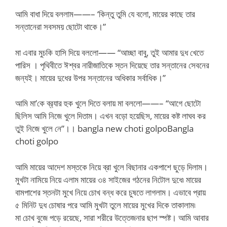
আমি বাধা দিয়ে বললাম——– ‘কিন্তু তুমি যে বলো, মায়ের কাছে তার
সন্তানেরা সবসময় ছোটো থাকে।”
মা এবার মুচকি হাসি দিয়ে বললো—— “আচ্ছা বাবু, তুই আমার দুধ খেতে
পারিস । পৃথিবীতে ঈশ্বর নারীজাতিকে স্তন দিয়েছে তার সন্তানের সেবনের
জন্যই। মায়ের দুধের উপর সন্তানের অধিকার সর্বাধিক।”
আমি মা’কে ব্র‍্যার হুক খুলে দিতে বলায় মা বললো——– “আগে ছোটো
ছিলিস আমি নিজে খুলে দিতাম। এখন বড়ো হয়েছিস, মায়ের কষ্ট লাঘব কর
তুই নিজে খুলে নে”।। bangla new choti golpoBangla
choti golpo
আমি মায়ের আদেশ মস্তকে নিয়ে ব্রা খুলে বিছানার একপাশে ছুড়ে দিলাম।
মুখটা নামিয়ে নিয়ে এলাম মায়ের ৩৪ সাইজের গঠনের নিটোল দুধে৷ মায়ের
বামপাশের স্তনটা মুখে নিয়ে চোখ বন্ধ করে চুষতে লাগলাম। এভাবে প্রায়
৫ মিনিট দুধ চোষার পরে আমি মুখটা তুলে মায়ের মুখের দিকে তাকালাম৷
মা চোখ বুজে পড়ে রয়েছে, সারা শরীরে উত্তেজনার ছাপ স্পষ্ট। আমি আবার