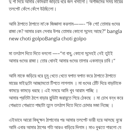
দু পা দিয়ে আমার কোমরটা জড়িয়ে ধরে জল খসালো। অর্গাজমের সময় মায়ের
তলপেট কেঁপে কেঁপে উঠছিলো।
আমি ঠাপাতে ঠাপাতে মা’কে জিজ্ঞাসা করলাম——- “কি গো! তোমার গুদের
রাজা কে? আমার চরম সেবার উপর তোমার কোনো সন্দেহ আছে?” bangla
new choti golpoBangla choti golpo
মা তলঠাপ দিতে দিতে বললো —–“না বাবু, কোনো সন্দেহই নেই তুইই
আমার গুদের রাজা। তোর ধোনই আমার গুদের তালার একমাত্র চাবি।”
আমি মাকে জড়িয়ে ধরে চুমু খেতে খেতে ঘপাত ঘপাত করে ঠাপাতে ঠাপাতে
মায়ের মাইদুটো আচ্ছামতো টিপতে লাগলাম । মা গুদের ঠোঁট দিয়ে বাড়াটাকে
কামড়ে কামড়ে ধরছে। এই সময়ে আমি খুব আরাম পাচ্ছি ।
আমার প্রতিটা ঠাপে বাড়ার মুন্ডিটা জরায়ুতে গিয়ে ঠেকছে । মা চোখ বন্ধ করে
গোঙাতে গোঙাতে পাছাটা তুলে তলঠাপ দিতে দিতে চোদার মজা নিচ্ছে ।
এইভাবে আরো কিছুক্ষন ঠাপানোর পর আমার তলপেট ভারী হয়ে আসছে বুঝে
আমি এবার আমার ঠাপের গতি আরও বাড়িয়ে দিলাম। মাও বুঝতে পারলো যে