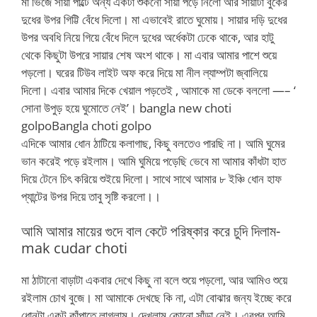
মা ভিজে সায়া পাল্টে অন্য একটা শুকনো সায়া পড়ে নিলো আর সায়াটা বুকের
দুধের উপর গিট্টি বেঁধে দিলো। মা এভাবেই রাতে ঘুমোয়। সায়ার দড়ি দুধের
উপর অবধি নিয়ে গিয়ে বেঁধে দিলে দুধের অর্ধেকটা ঢেকে থাকে, আর হাটু
থেকে কিছুটা উপরে সায়ার শেষ অংশ থাকে। মা এবার আমার পাশে শুয়ে
পড়লো। ঘরের টিউব লাইট অফ করে দিয়ে মা নীল ল্যাম্পটা জ্বালিয়ে
দিলো। এবার আমার দিকে খেয়াল পড়তেই , আমাকে মা ডেকে বললো —– ‘
সোনা উপুড় হয়ে ঘুমোতে নেই’। bangla new choti
golpoBangla choti golpo
এদিকে আমার ধোন ঠাটিয়ে কলাগাছ, কিছু বলতেও পারছি না। আমি ঘুমের
ভান করেই পড়ে রইলাম। আমি ঘুমিয়ে পড়েছি ভেবে মা আমার কাঁধটা হাত
দিয়ে টেনে চিৎ করিয়ে শুইয়ে দিলো। সাথে সাথে আমার ৮ ইঞ্চি ধোন হাফ
প্যান্টের উপর দিয়ে তাবু সৃষ্টি করলো।।
আমি আমার মায়ের গুদে বাল কেটে পরিষ্কার করে চুদি দিলাম-
mak cudar choti
মা ঠাটানো বাড়াটা একবার দেখে কিছু না বলে শুয়ে পড়লো, আর আমিও শুয়ে
রইলাম চোখ বুজে। মা আমাকে দেখছে কি না, এটা বোঝার জন্য ইচ্ছে করে
ধোনটা একটু কাঁপাতে লাগলাম। দেখলাম কোনো সাঁড়া নেই। এরপর আমি