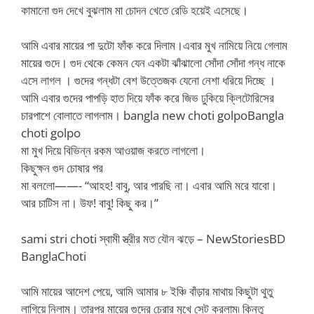
কামানো গুদ দেখে বুঝলাম মা চোদন খেতে রেডি হয়েই এসেছে।
আমি এবার মায়ের পা দুটো ফাঁক করে দিলাম।এবার মুখ নামিয়ে নিয়ে গেলাম
মায়ের গুদে। গুদ থেকে কেমন যেন একটা ঝাঁঝালো সোঁদা সোঁদা গন্ধ নাকে
এসে লাগল । গুদের গন্ধটা বেশ উত্তেজক যেনো নেশা ধরিয়ে দিচ্ছে ।
আমি এবার গুদের পাপড়ি হাত দিয়ে ফাঁক করে জিভ ঢুকিয়ে ক্লিটোরিসের
চারপাশে বোলাতে লাগলাম। bangla new choti golpoBangla
choti golpo
মা মুখ দিয়ে বিভিন্ন রকম আওয়াজ করতে লাগলো।
কিছুক্ষন গুদ চোষার পর
মা বললো——- “আহহ! বাবু, আর পারছি না। এবার আমি মরে যাবো।
আর চাটিস না। উফ! বাবু! কিছু কর।”
sami stri choti স্বামী স্ত্রীর মত যৌন ঝড়ে – NewStoriesBD
BanglaChoti
আমি মায়ের আদেশ পেয়ে, আমি আমার ৮ ইঞ্চি বাঁড়ার মাথায় কিছুটা থুতু
লাগিয়ে নিলাম। তারপর মায়ের গুদের চেরার মুখে সেট করলাম৷ কিন্তু