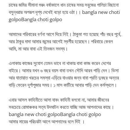
চাষের জমির সীমানা শুরু৷ বর্ষাকালে ধান চাষের সময় সবুজের গালিচা বিছানো
বসুন্ধরার অপরূপ দৃশ্য দেখেই বড়ো হয়ে ওঠা।। bangla new choti
golpoBangla choti golpo
আমাদের পরিবারের বর্ণনা আগে দিয়ে নিই। ঠাকুমা গত হয়েছে পাঁচ বছর পূর্বে,
আর ঠাকুর দাদা আমার জন্মের আগেই স্বর্গীয় হয়েছেন। পরিবারে কেবল
আমি, মা আর বাবা এই তিনজন সদস্য।
এলাকায় কাজের সুযোগ তেমন ভাবে না থাকায় বাবা কাজ করেন দেশের
বাইরে। আমার যখন ৬ বছর বয়স বাবা তখন সৌদি আরব পাড়ি দেন। ভিসা
আর যাতায়াত খরচের সমস্যা এড়িয়ে যাওয়ার জন্য বাবা প্রতি দুবছর অন্তর
বাড়ি ফেরেন দূর্গাপূজার সময়। ১ মাস কাটিয়ে আবার পাড়ি দেন কর্মস্থলে।
এবার আসল কাহিনীতে আসা যাক৷ কাহিনী বলবো না, আমার জীবনের
সবচেয়ে রোমাঞ্চকর সত্য উদঘাটন করতে যাচ্ছি আজ আপনাদের কাছে।
bangla new choti golpoBangla choti golpo
আমার মায়ের পরিচয়টা আগে আপনাদের বলে দিই ।