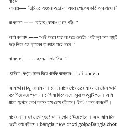
মা’কে
বললাম—– “তুমি তো এগুলো পড়ো না, অযথা শোকেস ভর্তি করে রাখো।”
মা বললো —— “বাইরে কোথাও গেলে পড়ি।”
আমি বললাম,—— “এই গরমে সায়া না পড়ে ছোটো একটা ব্রা আর প্যান্টি
পড়ে নিলে তো ফ্যানের হাওয়াটা গায়ে লাগে।”
মা বললো,——– হুমমম “তাও ঠিক।”
বৌদিকে বেশ্যা চোদন দিয়ে খানকি বানালাম-choti bangla
আমি আর কিছু বললাম না। সেদিন রাতে খেয়ে দেয়ে মা স্নানে গেলে আমি
ঘরে গিয়ে শুয়ে পড়লাম। দেখি মা ফিরে এলো ব্র‍্যা ও প্যান্টি পড়ে। আমি
মাকে প্রথমে দেখে অবাক হয়ে চেয়ে রইলাম। উফ! একদম কামদেবী।
মায়ের এমন রূপ দেখে মূহুর্তে আমার ধোন ঠাটিয়ে গেলো। আজ আমি চিৎ
হয়েই শুয়ে রইলাম। bangla new choti golpoBangla choti