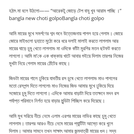
হঠাৎ মা বলে উঠলো—— “আরেকটু জোড়ে টেপ বাবু খুব আরাম পাচ্ছি ।”
bangla new choti golpoBangla choti golpo
আমি মায়ের মুখে সমর্পণের শব্দ শুনে উত্তেজনায় পাগল হয়ে গেলাম। জোরে
জোরে মাইগুলো দুহাতে মুঠো করে ধরে দলাই মালাই করতে লাগলাম আর
মায়ের ঘাড়ে চুমু খেতে লাগলাম৷ মা ওদিকে কাঁটা মুরগির মতন ছটফট করতে
লাগলো। আমি মা’কে এক ধাক্কায় খাটে আবার শুইয়ে দিলাম তারপর নিজের
মুখটা নিয়ে গেলাম মায়ের ঠোঁটের কাছে।
জিভটা মায়ের গালে ঢুকিয়ে যাবতীয় রস চুষে খেতে লাগলাম৷ মাও পাগলের
মতো রেসপন্স দিতে লাগলো৷ মাও নিজের জিভ আমার মুখে ঢুকিয়ে দিয়ে
সজোরে চুমু দিতে লাগলো। এদিকে আমার বাড়াটা দিয়ে ততক্ষনে মদন রস
পর্যাপ্ত পরিমানে নির্গত হয়ে বাড়ার মুন্ডিটা পিচ্ছিল করে দিয়েছে।
আমি মুখ সরিয়ে নীচে নেমে এলাম এরপর মায়ের নাভির কাছে চুমু খেতে
লাগলাম। তারপর আরও নীচে নেমে মায়ের প্যান্টিটা আস্তে করে খুলে
দিলাম। আমার সামনে তখন সাক্ষাৎ আমার জন্মদাত্রী মায়ের গুদ। সদ্য