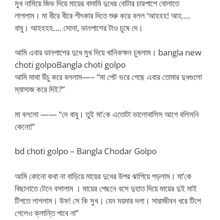
মুখ নামিয়ে জিভ দিয়ে মায়ের বাদামি দুধের বোটার চারপাশে বোলাতে
লাগলাম। মা ধীরে ধীরে শীৎকার দিতে শুরু করে বলল ‘আহহহ! আহ….
বাবু। আহহহহ…. সোনা, ডানপাশের টাও চুষে দে।
আমি এবার ডানপাশের দুধে মুখ দিয়ে খানিকক্ষন চুষলাম। bangla new
choti golpoBangla choti golpo
আমি মাথা উঁচু করে বললাম—– “মা পেট ভরে গেছে এবার তোমার দুধগুলো
ম্যাসাজ করে দিই?”
মা বললো —— “দে বাবু। তুই মা’কে এতোটা ভালোবাসিস আগে বলিসনি
কেনো!”
bd choti golpo – Bangla Chodar Golpo
আমি কোনো কথা না বাড়িয়ে মায়ের দুধের উপর ঝাপিয়ে পড়লাম। মা’কে
বিছানাতে টেনে বসালাম । মায়ের পেছনে বসে দুহাত দিয়ে মায়ের দুই মাই
টিপতে লাগলাম। উফ! সে কি সুখ। যেন ময়দার দলা। সারাজীবন ধরে টিপে
গেলেও ক্লান্তি পাবে না”