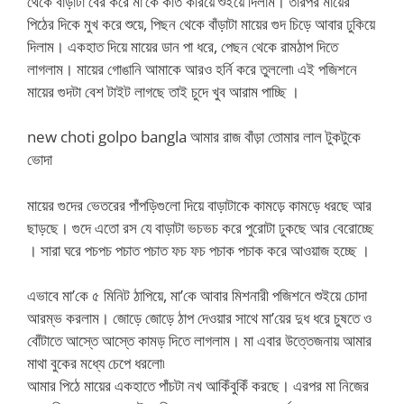
থেকে বাড়াটা বের করে মা’কে কাত করিয়ে শুইয়ে দিলাম। তারপর মায়ের
পিঠের দিকে মুখ করে শুয়ে, পিছন থেকে বাঁড়াটা মায়ের গুদ চিড়ে আবার ঢুকিয়ে
দিলাম। একহাত দিয়ে মায়ের ডান পা ধরে, পেছন থেকে রামঠাপ দিতে
লাগলাম। মায়ের গোঙানি আমাকে আরও হর্নি করে তুললো৷ এই পজিশনে
মায়ের গুদটা বেশ টাইট লাগছে তাই চুদে খুব আরাম পাচ্ছি ।
new choti golpo bangla আমার রাজ বাঁড়া তোমার লাল টুকটুকে
ভোদা
মায়ের গুদের ভেতরের পাঁপড়িগুলো দিয়ে বাড়াটাকে কামড়ে কামড়ে ধরছে আর
ছাড়ছে। গুদে এতো রস যে বাড়াটা ভচভচ করে পুরোটা ঢুকছে আর বেরোচ্ছে
। সারা ঘরে পচপচ পচাত পচাত ফচ ফচ পচাক পচাক করে আওয়াজ হচ্ছে ।
এভাবে মা’কে ৫ মিনিট ঠাপিয়ে, মা’কে আবার মিশনারী পজিশনে শুইয়ে চোদা
আরম্ভ করলাম। জোড়ে জোড়ে ঠাপ দেওয়ার সাথে মা’য়ের দুধ ধরে চুষতে ও
বোঁটাতে আস্তে আস্তে কামড় দিতে লাগলাম। মা এবার উত্তেজনায় আমার
মাথা বুকের মধ্যে চেপে ধরলো৷
আমার পিঠে মায়ের একহাতে পাঁচটা নখ আকিঁবুকিঁ করছে। এরপর মা নিজের