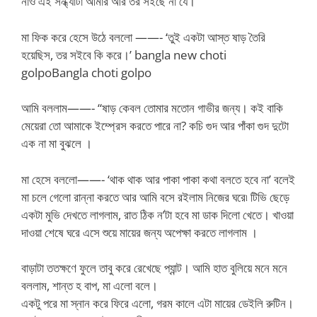
নাও এই সন্ধ্যাটা আমার আর তর সইছে না যে।’
মা ফিক করে হেসে উঠে বললো ——- ‘তুই একটা আস্ত ষাড় তৈরি
হয়েছিস, তর সইবে কি করে।’ bangla new choti
golpoBangla choti golpo
আমি বললাম——- “ষাড় কেবল তোমার মতোন গাভীর জন্য। কই বাকি
মেয়েরা তো আমাকে ইম্প্রেস করতে পারে না? কচি গুদ আর পাঁকা গুদ দুটো
এক না মা বুঝলে ।
মা হেসে বললো——- ‘থাক থাক আর পাকা পাকা কথা বলতে হবে না’ বলেই
মা চলে গেলো রান্না করতে আর আমি বসে রইলাম নিজের ঘরে৷ টিভি ছেড়ে
একটা মুভি দেখতে লাগলাম, রাত ঠিক ন’টা হবে মা ডাক দিলো খেতে। খাওয়া
দাওয়া শেষে ঘরে এসে শুয়ে মায়ের জন্য অপেক্ষা করতে লাগলাম ।
বাড়াটা ততক্ষণে ফুলে তাবু করে রেখেছে প্যান্ট। আমি হাত বুলিয়ে মনে মনে
বললাম, শান্ত হ বাপ, মা এলো বলে।
একটু পরে মা স্নান করে ফিরে এলো, গরম কালে এটা মায়ের ডেইলি রুটিন।