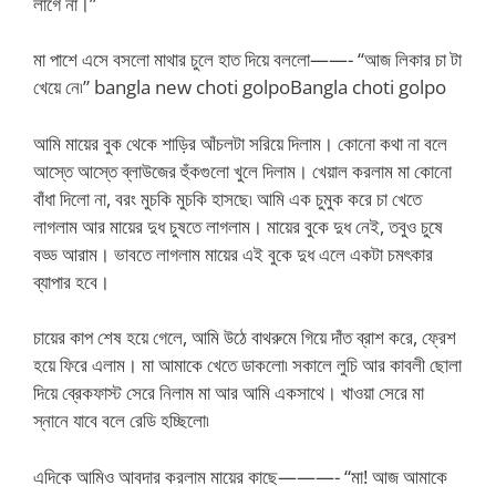
লাগে না।”
মা পাশে এসে বসলো মাথার চুলে হাত দিয়ে বললো——- “আজ লিকার চা টা
খেয়ে নে৷” bangla new choti golpoBangla choti golpo
আমি মায়ের বুক থেকে শাড়ির আঁচলটা সরিয়ে দিলাম। কোনো কথা না বলে
আস্তে আস্তে ব্লাউজের হুঁকগুলো খুলে দিলাম। খেয়াল করলাম মা কোনো
বাঁধা দিলো না, বরং মুচকি মুচকি হাসছে৷ আমি এক চুমুক করে চা খেতে
লাগলাম আর মায়ের দুধ চুষতে লাগলাম। মায়ের বুকে দুধ নেই, তবুও চুষে
বড্ড আরাম। ভাবতে লাগলাম মায়ের এই বুকে দুধ এলে একটা চমৎকার
ব্যাপার হবে।
চায়ের কাপ শেষ হয়ে গেলে, আমি উঠে বাথরুমে গিয়ে দাঁত ব্রাশ করে, ফ্রেশ
হয়ে ফিরে এলাম। মা আমাকে খেতে ডাকলো৷ সকালে লুচি আর কাবলী ছোলা
দিয়ে ব্রেকফাস্ট সেরে নিলাম মা আর আমি একসাথে। খাওয়া সেরে মা
স্নানে যাবে বলে রেডি হচ্ছিলো৷
এদিকে আমিও আবদার করলাম মায়ের কাছে———- “মা! আজ আমাকে