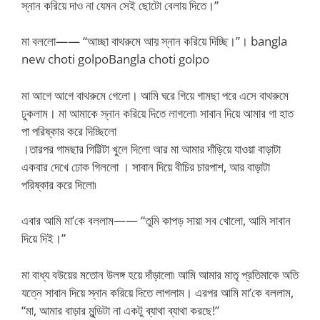
স্নান করিয়ে দাও না যেমন সেই ছোটো বেলায় দিতে।”
মা বললো—— “আচ্ছা বাথরুমে আয় স্নান করিয়ে দিচ্ছি।”। bangla
new choti golpoBangla choti golpo
মা আগে আগে বাথরুমে গেলো। আমি ঘরে গিয়ে গামছা পরে এসে বাথরুমে
ঢুকলাম। মা আমাকে স্নান করিয়ে দিতে লাগলো৷ সাবান দিয়ে আমার গা হাত
পা পরিষ্কার করে দিচ্ছিলো
।তারপর গামছার গিট্টিটা খুলে দিলো আর মা আমার দাঁড়িয়ে যাওয়া বাড়াটা
একবার দেখে ঢোক গিললো । সাবান দিয়ে বীচির চারপাশ, আর বাড়াটা
পরিষ্কার করে দিলো৷
এবার আমি মা’কে বললাম—— “তুমি কাপড় সায়া সব খোলো, আমি সাবান
দিয়ে দিই।”
মা বাধ্য বউয়ের মতোন উলঙ্গ হয়ে দাঁড়ালো৷ আমি আমার মাতৃ প্রতিমাকে অতি
যত্নে সাবান দিয়ে স্নান করিয়ে দিতে লাগলাম। এরপর আমি মা’কে বললাম,
“মা, আমার বাড়ার মুন্ডিটা না একটু ব্যাথা ব্যাথা করছে!”