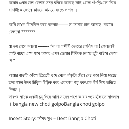
আমার এবার মাল ফেলার সময় ঘনিয়ে আসছে তাই গুদের পাঁপড়িগুলো দিয়ে
বাড়াটাকে জোরে কামড়ে কামড়ে ধরতে লাগল ।
আমি মা’কে ফিসফিস করে বললাম—— মা আমার মাল আসছে ভেতরে
ফেলবো ???????
মা ভয় পেয়ে বললো ——- “না না লক্ষ্মীটি ভেতরে ফেলিস না ! ফেললেই
পেটে বাচ্ছা এসে যাবে আমার এখন ডেঞ্জার পিরিয়ড চলছে তুই বাইরে ফেলে
দে ”।
আমার বাড়াটা কেঁপে উঠতেই গুদে থেকে বাঁড়াটা টেনে বের করে নিয়ে মায়ের
তলপেটের উপর চিড়িক চিড়িক করে এককাপ গাঢ় থকথকে বীর্য দিয়ে ভরিয়ে
দিলাম।
তারপর মা’কে একটা চুমু দিয়ে আমি মায়ের পাশে আবার শুয়ে হাঁফাতে লাগলাম
। bangla new choti golpoBangla choti golpo
Incest Story: অবৈধ সুখ – Best Bangla Choti