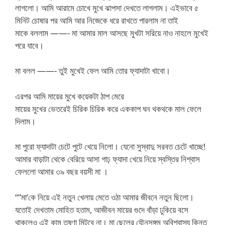
লাগলো। আমি আরামে চোখে মুখে ঝাপসা দেখতে লাগলাম। এইভাবে ৫
মিনিট চোষার পর আমি আর নিজেকে ধরে রাখতে পারলাম না তাই
মাকে বললাম ——- মা আমার মাল আসছে মুখটা সরিয়ে নাও নাহলে মুখেই
পরে যাবে।
মা বলল ——- তুই মুখেই ফেল আমি তোর ফ্যাদাটা খাবো।
এরপর আমি মায়ের মুখে কয়েকটা ঠাপ মেরে
মায়ের মুখের ভেতরেই চিরিক চিরিক করে এককাপ ঘন থকথকে মাল ফেলে
দিলাম।
মা পুরো ফ্যাদাটা চেটে পুটে খেয়ে নিলো। যেনো সুস্বাদু সরবত চেটে খাচ্ছে!
আমার বাড়াটা থেকে বেরিয়ে আসা গাঢ় ফ্যাদা খেয়ে নিয়ে স্বস্তির নিশ্বাস
ফেললো আমার ৩৯ বছর বয়সী মা ।
“”মা’কে নিয়ে এই নতুন খেলায় মেতে ওঠা আমার জীবনে নতুন ছিলো।
যতোই দেখতাম মোহিত হতাম, আজীবন মায়ের গুদে বাঁড়া ঢুকিয়ে বসে
থাকলেও এই কাম তৃষ্ণা মিটবে না। মা ছেলের যৌনসঙ্গম অবিশ্বাস্য কিন্তু