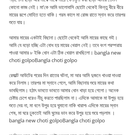
কোনো কাজ নেই। মা’কে আমি ভালোবাসি ছোটো থেকেই কিন্তু ধীরে ধীরে
মায়ের রূপে মোহিত হতে থাকি। গরম কালে মা রোজ রাতে স্নান করে তারপর
শুতে যায়।
আমার মায়ের একটাই বিছানা। ছোটো থেকেই আমি মায়ের কাছে শুই।
আমি যে বড়ো হচ্ছি এটা বোধ হয় মায়ের খেয়াল নেই। তবে বংশ পরম্পরায়
পাওয়া আমার ৮ ইঞ্চি ধোন এটা ঠিক খেয়াল রাখছিলো। bangla new
choti golpoBangla choti golpo
রেজাল্ট আউটের পরের দিন রাতের ঘটনা, মা আর আমি দুজনে খাওয়া দাওয়া
করে নিলাম। তারপর মা স্নানে গেলে, আমি বিছানায় শুয়ে মায়ের কথা
ভাবছিলাম। হঠাৎ ভাবতে ভাবতে আমার ধোন খাড়া হয়ে গেলো। অনেক
চেষ্টায় চেপে ধরেও নীচু করতে পারছিলাম না। এদিকে আমাকে মা উপুড় হয়ে
শুতে দেয় না, মা বলে উপুর হয়ে ঘুমানো নাকি খারাপ৷ এদিকে মায়ের স্নান
শেষ, মা ঘরে ঢুকতেই আমি ঘুমের ভান করে উপুর হয়ে শুয়ে পড়লাম ।
bangla new choti golpoBangla choti golpo