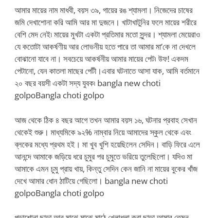
আমার মায়ের নাম মাধবী, বয়স ৩৯, গায়ের রঙ শ্যামলা। নিজেদের চাষের
জমি দেখাশোনা করি আমি আর মা দুজনে। খাটাখাটুনির ফলে মায়ের শরীরে
বেশি মেদ নেই৷ মায়ের মুখটা একটা প্রতিমার মতো সুন্দর। শ্যামলা মেয়েরাও
যে কতোটা আকর্ষণীয় আর লোভনীয় হতে পারে তা আমার মা’কে না দেখলে
বোঝানো যাবে না। সবচেয়ে আকর্ষনীয় আমার মায়ের পেট৷ উফ! একদম
পেটানো, যেন কাতলা মাছের পেটী।এবার ঘটনাতে আসা যাক, আমি বর্তমানে
২০ বছর বয়সী একটা সদ্য যুবক৷ bangla new choti
golpoBangla choti golpo
আজ থেকে ঠিক ৪ বছর আগে তখন আমার বয়স ১৬, ঘটনার প্রবাহ সেখান
থেকেই শুরু। মাধ্যমিকে ৯২% নাম্বার নিয়ে আমাদের স্কুল থেকে এবং
ব্লকের মধ্যে প্রথম হই। মা খুব খুশি হয়েছিলেন সেদিন। বাড়ি ফিরে এলে
আনন্দে আমাকে জড়িয়ে ধরে চুমুর পর চুমুতে ভরিয়ে তুলেছিলো। যদিও মা
আমাকে এমন চুমু প্রায় খায়, কিন্তু সেদিন কেন জানি না মায়ের বুকের খাঁজ
দেখে আমার ধোন ঠাটিয়ে গেছিলো। bangla new choti
golpoBangla choti golpo
পড়াশোনা ছাড়া আর মাঝে মাঝে মাঠে খেলাধুলা করা ছাড়া আমার তেমন