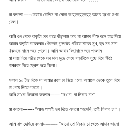
মা বললো —–ভেতরে ফেলিস না সোনা আহহহহহহহহ আমার দুধের উপর
ফেল।
আমি গুদ থেকে বাড়াটা বের করে দাঁড়ালাম আর মা আমার নীচে বসে হাত দিয়ে
আমার বাড়াটা কয়েকবার খেঁচতেই বুলেটের গতিতে মায়ের মুখ, দুধ সব সাদা
থকথকে মালে ভরে গেলো। আমি আবার বিছানাতে শুয়ে পড়লাম ।
মা সায়া দিয়ে শরীর থেকে সব মাল মুছে শেষে বাড়াটাকে মুছে দিয়ে ’উঠে
বাথরুমে গিয়ে ফ্রেশ হয়ে নিলো।
সকাল ১০ টার দিকে মা আমার রুমে চা নিয়ে এলো৷ আমাকে ডেকে তুলে দিয়ে
চা খেয়ে নিতে বললো।
আমি মা’কে জিজ্ঞাসা করলাম—— “দুধ চা, না লিকার চা?”
মা বললো——- “আজ পাপাই দুধ দিতে এখনো আসেনি, তাই লিকার চা ”।
আমি রাগ দেখিয়ে বললাম——– “জানো তো লিকার চা খেতে আমার ভালো