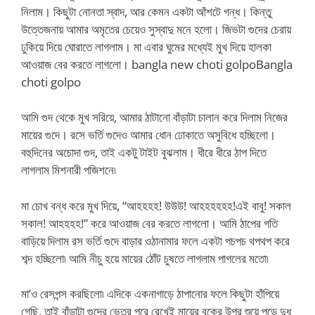
নিলাম। কিছুটা নোনতা স্বাদ, আর কেমন একটা আঁশটে গন্ধ। কিন্তু
উত্তেজনায় আমার অমৃতের চেয়েও সুস্বাদু মনে হলো। জিভটা গুদের চেরায়
ঢুকিয়ে দিয়ে ঘোরাতে লাগলাম। মা এবার ঘুমের মধ্যেই মুখ দিয়ে হালকা
আওয়াজ বের করতে লাগলো। bangla new choti golpoBangla
choti golpo
আমি গুদ থেকে মুখ সরিয়ে, আমার ঠাটানো বাঁড়াটা চালান করে দিলাম নিজের
মায়ের গুদে। রসে ভর্তি গুদেও আমার ধোন ঢোকাতে অসুবিধে হচ্ছিলো।
বহুদিনের অচোদা গুদ, তাই একটু টাইট বুঝলাম। ধীরে ধীরে ঠাপ দিতে
লাগলাম মিশনারী পজিশনে৷
মা চোখ বন্ধ করে মুখ দিয়ে, “আহহহহ! উউউ! আহহহহহহ!এই বাবু! সকাল
সকাল! আহহহহ!” করে আওয়াজ বের করতে লাগলো। আমি ঠাপের গতি
বাড়িয়ে দিলাম রস ভর্তি গুদে বাড়ার ওঠানামার ফলে একটা পচপচ থপথপ করে
শব্দ হচ্ছিলো৷ আমি নীচু হয়ে মায়ের ঠোঁট চুষতে লাগলাম পাগলের মতো৷
মা’ও রেসপন্স করছিলো৷ এদিকে একনাগাড়ে ঠাপানোর ফলে কিছুটা হাঁপিয়ে
গেছি, তাই বাঁড়াটা গুদের ভেতর পুরে রেখেই মায়ের বুকের উপর শুয়ে পড়ে দুধ