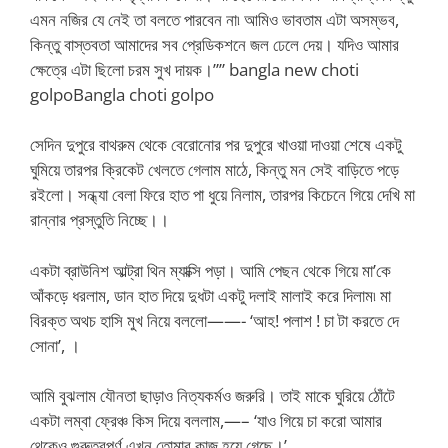
এমন নজির যে নেই তা বলতে পারবেন না৷ আমিও ভাবতাম এটা অসম্ভব,
কিন্তু বাস্তবতা আমাদের সব প্রেডিকশনে জল ঢেলে দেয়। যদিও আমার
ক্ষেত্রে এটা ছিলো চরম সুখ দায়ক।”” bangla new choti
golpoBangla choti golpo
সেদিন দুপুরে বাথরুম থেকে বেরোনোর পর দুপুরে খাওয়া দাওয়া শেষে একটু
ঘুমিয়ে তারপর ক্রিকেট খেলতে গেলাম মাঠে, কিন্তু মন সেই বাড়িতে পড়ে
রইলো। সন্ধ্যা বেলা ফিরে হাত পা ধুয়ে নিলাম, তারপর কিচেনে গিয়ে দেখি মা
রান্নার প্রস্তুতি নিচ্ছে।।
একটা ব্রাউনিশ আল্ট্রা থিন ম্যাক্সি পড়া। আমি পেছন থেকে গিয়ে মা’কে
আঁকড়ে ধরলাম, ডান হাত দিয়ে দুধটা একটু দলাই মালাই করে দিলাম৷ মা
বিরক্ত অথচ হাসি মুখ নিয়ে বললো——- ‘আহ! পলাশ ! চা টা করতে দে
সোনা’, ।
আমি বুঝলাম যৌনতা ছাড়াও নিত্যকর্মও জরুরি। তাই মাকে ঘুরিয়ে ঠোঁটে
একটা লম্বা ফ্রেঞ্চ কিস দিয়ে বললাম,—– ‘যাও গিয়ে চা করো আমার
থেকেও গুরুত্বপূর্ণ এখন তোমার কাজ হয়ে গেছে।’