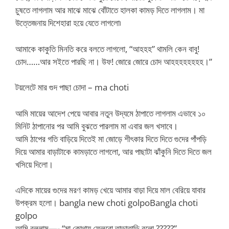
চুষতে লাগলাম আর মাঝে মাঝে বোঁটাতে হালকা কামড় দিতে লাগলাম। মা
উত্তেজনায় দিশেহারা হয়ে যেতে লাগলো৷
আমাকে কাকুতি মিনতি করে বলতে লাগলো, “আহহহ” থামলি কেন বাবু!
চোদ……আর সইতে পারছি না। উফ! জোরে জোরে চোদ আহহহহহহহহ।”
টয়লেটে মার গুদ পাছা চোদা – ma choti
আমি মায়ের আদেশ পেয়ে আবার নতুন উদ্যমে ঠাপাতে লাগলাম এভাবে ১০
মিনিট ঠাপানোর পর আমি বুঝতে পারলাম মা এবার জল খসাবে।
আমি ঠাপের গতি বাড়িয়ে দিতেই মা জোড়ে শীৎকার দিতে দিতে গুদের পাঁপড়ি
দিয়ে আমার বাড়াটাকে কামড়াতে লাগলো, আর পাছাটা ঝাঁকুনি দিতে দিতে জল
খসিয়ে দিলো।
এদিকে মায়ের গুদের মরণ কামড় খেয়ে আমার বাড়া দিয়ে মাল বেরিয়ে যাবার
উপক্রম হলো। bangla new choti golpoBangla choti
golpo
আমি বললাম—- “মা কোথায় ফেলবো তাড়াতাড়ি বলো ?????”