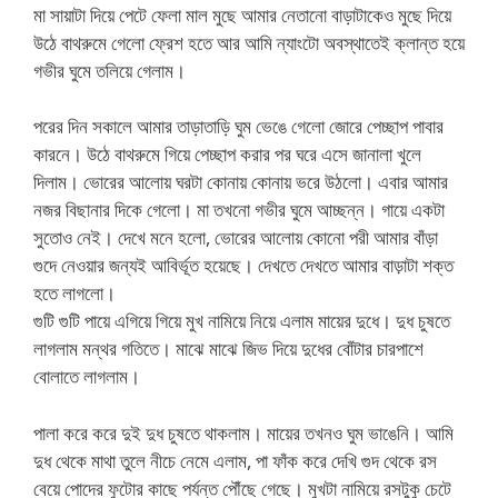
মা সায়াটা দিয়ে পেটে ফেলা মাল মুছে আমার নেতানো বাড়াটাকেও মুছে দিয়ে
উঠে বাথরুমে গেলো ফ্রেশ হতে আর আমি ন্যাংটো অবস্থাতেই ক্লান্ত হয়ে
গভীর ঘুমে তলিয়ে গেলাম।
পরের দিন সকালে আমার তাড়াতাড়ি ঘুম ভেঙে গেলো জোরে পেচ্ছাপ পাবার
কারনে। উঠে বাথরুমে গিয়ে পেচ্ছাপ করার পর ঘরে এসে জানালা খুলে
দিলাম। ভোরের আলোয় ঘরটা কোনায় কোনায় ভরে উঠলো। এবার আমার
নজর বিছানার দিকে গেলো। মা তখনো গভীর ঘুমে আচ্ছন্ন। গায়ে একটা
সুতোও নেই। দেখে মনে হলো, ভোরের আলোয় কোনো পরী আমার বাঁড়া
গুদে নেওয়ার জন্যই আবির্ভূত হয়েছে। দেখতে দেখতে আমার বাড়াটা শক্ত
হতে লাগলো।
গুটি গুটি পায়ে এগিয়ে গিয়ে মুখ নামিয়ে নিয়ে এলাম মায়ের দুধে। দুধ চুষতে
লাগলাম মন্থর গতিতে। মাঝে মাঝে জিভ দিয়ে দুধের বোঁটার চারপাশে
বোলাতে লাগলাম।
পালা করে করে দুই দুধ চুষতে থাকলাম। মায়ের তখনও ঘুম ভাঙেনি। আমি
দুধ থেকে মাথা তুলে নীচে নেমে এলাম, পা ফাঁক করে দেখি গুদ থেকে রস
বেয়ে পোদের ফুটোর কাছে পর্যন্ত পৌঁছে গেছে। মুখটা নামিয়ে রসটুকু চেটে