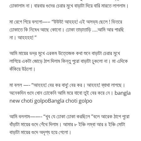
ঢোকালাম না। বারবার গুদের চেরার মুখে বাড়াটা দিয়ে বারি মারতে লাগলাম।
মা রেগে গিয়ে বললো—– “উউউ! আহহহ! এই অসভ্য ছেলে ! ভিতরে
ঢোকাতে কি নিষেধ আছে কোনো। ঢোকা তাড়াতাড়ি ….আমি আর পারছি
না। আহহহহ! ”
আমি মায়ের ভদ্র মুখে এরকম উত্তেজক কথা শুনে বাড়াটা চেরার মুখে
লাগিয়ে একটা জোড়ে ঠাপ দিলাম কিন্তু পুরো বাড়াটা ঢুকলো না। মা এদিকে
কঁকিয়ে উঠলো।
মা বলল —- “আহহহ! বের কর বাবু! বের কর। আহহহ! ব্যাথা লাগছে।
অনেকদিন গুদে ধোন ঢোকেনি আমি মরে যাবো তুই বের করে নে। bangla
new choti golpoBangla choti golpo
আমি বললাম——- “খুব যে ঢোকা ঢোকা করছিলে ”বলে আরেক ঠাপে পুরো
বাঁড়াটা মায়ের গুদে গেঁথে দিলাম। আমার ৮ ইঞ্চি লম্বা আর ৪ ইঞ্চি মোটা
বাড়াটা মায়ের গুদে অদৃশ্য হয়ে গেলো।