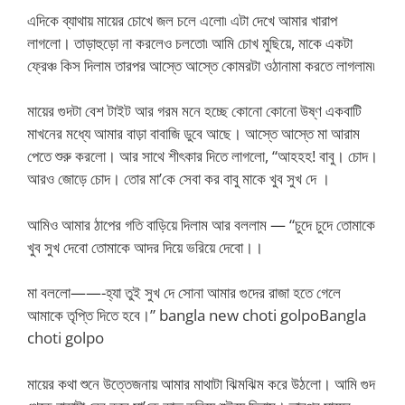
এদিকে ব্যাথায় মায়ের চোখে জল চলে এলো৷ এটা দেখে আমার খারাপ
লাগলো। তাড়াহুড়ো না করলেও চলতো৷ আমি চোখ মুছিয়ে, মাকে একটা
ফ্রেঞ্চ কিস দিলাম তারপর আস্তে আস্তে কোমরটা ওঠানামা করতে লাগলাম৷
মায়ের গুদটা বেশ টাইট আর গরম মনে হচ্ছে কোনো কোনো উষ্ণ একবাটি
মাখনের মধ্যে আমার বাড়া বাবাজি ডুবে আছে। আস্তে আস্তে মা আরাম
পেতে শুরু করলো। আর সাথে শীৎকার দিতে লাগলো, “আহহহ! বাবু। চোদ।
আরও জোড়ে চোদ। তোর মা’কে সেবা কর বাবু মাকে খুব সুখ দে ।
আমিও আমার ঠাপের গতি বাড়িয়ে দিলাম আর বললাম — “চুদে চুদে তোমাকে
খুব সুখ দেবো তোমাকে আদর দিয়ে ভরিয়ে দেবো।।
মা বললো——-হ্যা তুই সুখ দে সোনা আমার গুদের রাজা হতে গেলে
আমাকে তৃপ্তি দিতে হবে।” bangla new choti golpoBangla
choti golpo
মায়ের কথা শুনে উত্তেজনায় আমার মাথাটা ঝিমঝিম করে উঠলো। আমি গুদ