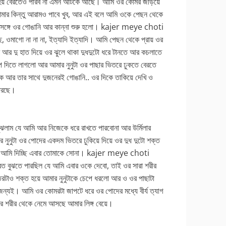
ধ হয় বেরতেও পারব না এমন আটকে আছে। আমি ওর কোমর জড়িয়ে
আমার কিন্তু আরামও পাবে খুব, আর এই বলে আমি ওকে পেছন থেকে
গে সঙ্গে ওর গোঙানি আর কান্না শুরু হলো। kajer meye choti
ছে, ওমাগো না না না, ইত্যাদি ইত্যাদি। আমি পেছন থেকে প্রায় ওর
আর দু হাত দিয়ে ওর ঝুলে থাকা দুধদুটো ধরে টানতে আর কচলাতে
চাপ দিতে লাগলো আর আমার নুনুটা ওর পাছার ভিতরে ঢুকতে বেরতে
আর তার সাথে দুজনেরই গোঙানি.. ওর দিকে তাকিয়ে দেখি ও
 ধরছে।
বুঝলাম যে আমি আর নিজেকে ধরে রাখতে পারবোনা আর উর্মিলার
র নুনুটা ওর পোদের একদম ভিতরে ঢুকিয়ে দিয়ে ওর দুধ দুটো শক্ত
মিলা আমি দিচ্ছি এবার তোমাকে সোনা। kajer meye choti
ভবত বুঝতে পারছিল যে আমি এবার ওকে দেবো, তাই ওর সারা শরীর
রটাও শক্ত হয়ে আমার নুনুটাকে চেপে ধরলো আর ও ওর পাছাটা
ন্যই। আমি ওর কোমরটা জাপটে ধরে ওর পোদের মধ্যে বীর্য ত্যাগ
 শরীর থেকে নেমে আসছে আমার লিঙ্গ বেয়ে।