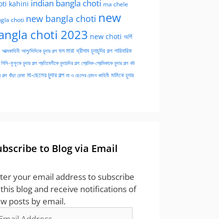
indian bangla choti
oti kahini
ma chele
new
new bangla choti
gla choti
angla choti 2023
new choti
অর্গি
গুদ মারা
পারিবারিক
আত্মকাহিনী
আপু/দিদিকে চুদার গল্প
থ্রীসাম চুদাচুদির গল্প
পিসি-ফুফুকে চুদার গল্প
প্রতিবেশীকে চুদাচদির গল্প
প্রেমিক-প্রেমিকাকে চুদার গল্প
বউ
মা-ছেলের চুদার গল্প
মামিকে চুদার
বাঁড়া চোষা
 গল্প
মা ও ছেলের চোদন কাহিনী
ubscribe to Blog via Email
ter your email address to subscribe
 this blog and receive notifications of
w posts by email.
ail