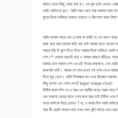
বাইরে থেকে কিছু বোঝা যায় না। ওর বুক দুটো দেখেও বোঝাও 
মোটা বোটাওলা দুধ। আমি গরম খেতে শুরু করলাম সঙ্গে সঙ্
মুখের দিকে তাকিয়ে থাকতে থাকতে ও জিগ্যেস করল টাক
আমি বললাম আরে দেব রে বাবা যা বলছি তা তো আগে করো। আ
কাজ করে আর তারপর বাড়ি যায় তাই আমার হাতে অনেক স
শায়ার দড়ি টা খুলে দিতে দিতে আমার দিকে তাকিয়ে একটা ক
গেল।* একদম ন্যংটো হয়ে ও আমার সামনে দাঁড়িয়ে, গা
আমার চোখ প্রথম গেল ওর দুই পায়ের মাঝখানে, যেন ছোট্
জায়গাটা ভর্তি। আমার ধন তার মধ্যে ওই দৃশ্য দেখে পায়জা
দিকে মৃদু হেসে। আমি নির্লজ্জের মত ওকে জিজ্ঞেস করলাম
কিছু বলেনা এত লোম দেখে? kajer meye choti
উর্মিলা জবাব দিল যে ও আর ওর স্বামীর মধ্যে প্রায় সাড়
এক অজানা মেয়ের সাথে ওসব করে আর তাই উর্মিলা ওকে 
অন্য কাউকে দিয়ে চোদাও ? না, ও জবাব দিল আমি কাউকে 
আর কী রেহাই থাকবে দাদা তখন যখন খুশি শুইয়ে দেবে আ