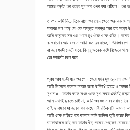
আমার বাড়াটা ওর গুড়ের মুখ আর ওপর ঘষা খাচ্ছিল। ওর 
তারপর আমি নিচে দিকে নামে ওর পোদ খেতে শুরু করলা
সারাঘর জল পড়ে সে এক অদ্ভুত অবস্থা আর তার মধ্যে উর্
আমি কামুকের মত ওর পোদে মুখ গুঁজে ওকে খাচ্ছি। আমার 
কাতরানোর আওয়াজ না জানি কত দুর যাচ্ছে। উর্মিলার প
না হলে ধনটা ফেটে যাবে, কিন্তু অনেক কষ্টে নিজেকে থাম
তো মজাটাই চলে যাবে।
প্রায় আধ ঘণ্টা ধরে ওর পোদ খেয়ে যখন মুখ তুললাম তখন
আমি জিজ্ঞেস করলাম আরাম হলো উর্মিলা? তাতে ও আমার দি
সুখ দাও। আমার কাছে তখন ওকে সুখ দেবার একটাই রাস্তা, 
আমি এখনই ঢুকতে চাই না, আমি ওর গুদ মারব সবার শেষে।
তাই ২ বাচ্চার মা হলেও ওর কাছে এই রতিকলাটা অজা
আমি ওকে জড়িয়ে ধরে বললাম আমি জানিনা তুমি করেছ কিনা
ভালোবাসতে চাই আর আমার বীয্ তোমার পেছনেই ভেতরে ফ
দিকে তাকিয়ে থাকতে থাকতে জিজ্ঞেস করল, তুমি তারমানে