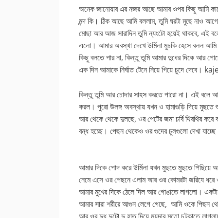
অনেক জানোয়ার এর নজর আছে আমার ওপর কিছু আমি কাছ
মন্দ কি। ঠিক আছে আমি বললাম, তুমি ঘরটা মুছে নাও আগে।
মোছা আর আজ সারাদিন তুমি ন্যংটো হয়েই থাকবে, এই বলে
এলো। আমার অবস্থা দেখে উর্মিলা মুচকি হেসে বলল আমি তো
কিছু বলতে পার না, কিন্তু তুমি আমার দুধের দিকে আর 
এক দিন আমাকে নির্ঘাত টেনে নিয়ে গিয়ে চুদে দেবে।
কিন্তু তুমি আর চোদার সাহস করতে পারো না। এই বলে আ
করল। পুরো উলঙ্গ অবস্থায় যখন ও হামাগুড়ি দিয়ে মুছতে
আর থেকে থেকে দুলছে, ওর পেটের জমা চর্বি থিরথির করে ক
বন্ধ হচ্ছে। পেছন থেকেও ওর গুদের চুলগুলো দেখা যাচ্ছ
আমার দিকে পোদ করে উর্মিলা যখন মুছতে মুছতে পিছিয
নেমে এসে ওর পেছনে এলাম আর ওর কোমরটা জরিযে ধরে ওর পো
আমার মুখের দিকে ঠেলে দিল আর গোঙাতে লাগলো। একটা ঘ
আমার সারা শরীরে আগুন লেগে গেছে, আমি ওকে পিছন থেকে জ
আর ওর দুধ দুটো দু হাত দিয়ে ময়দার মতো চটকাতে লাগল