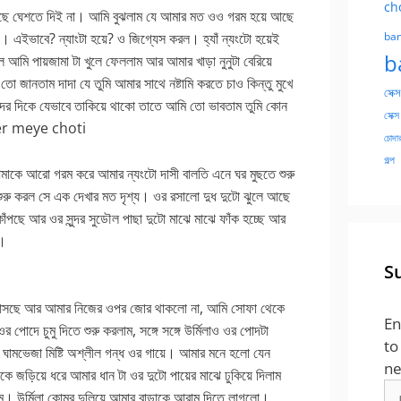
ch
ে ঘেশতে দিই না। আমি বুঝলাম যে আমার মত ওও গরম হয়ে আছে
 এইভাবে? ন্যাংটা হয়ে? ও জিগ্যেস করল। হ্যাঁ ন্যংটো হয়েই
ban
b
 আমি পায়জামা টা খুলে ফেললাম আর আমার খাড়া নুনুটা বেরিয়ে
 জানতাম দাদা যে তুমি আমার সাথে নষ্টামি করতে চাও কিন্তু মুখে
সেক্স
পোদের দিকে যেভাবে তাকিয়ে থাকো তাতে আমি তো ভাবতাম তুমি কোন
সেক্স
 kajer meye choti
চোদার
গল্প
মাকে আরো গরম করে আমার ন্যংটো দাসী বালতি এনে ঘর মুছতে শুরু
 শুরু করল সে এক দেখার মত দৃশ্য। ওর রসালো দুধ দুটো ঝুলে আছে
াঁপছে আর ওর সুন্দর সুডৌল পাছা দুটো মাঝে মাঝে ফাঁক হচ্ছে আর
ে।
S
়ে আসছে আর আমার নিজের ওপর জোর থাকলো না, আমি সোফা থেকে
En
দে চুমু দিতে শুরু করলাম, সঙ্গে সঙ্গে উর্মিলাও ওর পোদটা
to
ামভেজা মিষ্টি অশ্লীল গন্ধ ওর গায়ে। আমার মনে হলো যেন
ne
ড়িয়ে ধরে আমার ধান টা ওর দুটো পায়ের মাঝে ঢুকিয়ে দিলাম
Em
াম। উর্মিলা কোমর দুলিয়ে আমার বাড়াকে আরাম দিতে লাগলো।