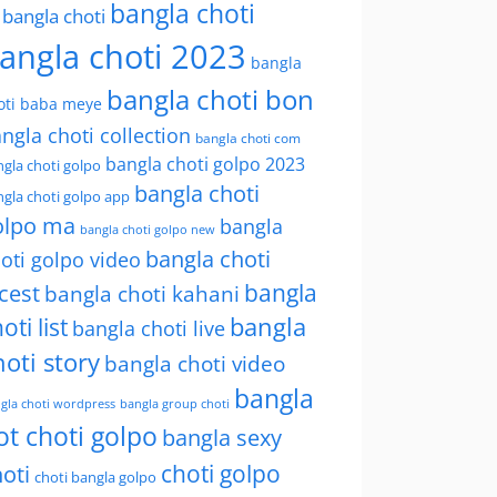
bangla choti
l bangla choti
angla choti 2023
bangla
bangla choti bon
oti baba meye
ngla choti collection
bangla choti com
bangla choti golpo 2023
gla choti golpo
bangla choti
gla choti golpo app
olpo ma
bangla
bangla choti golpo new
bangla choti
oti golpo video
bangla
cest
bangla choti kahani
oti list
bangla
bangla choti live
hoti story
bangla choti video
bangla
gla choti wordpress
bangla group choti
ot choti golpo
bangla sexy
choti golpo
oti
choti bangla golpo