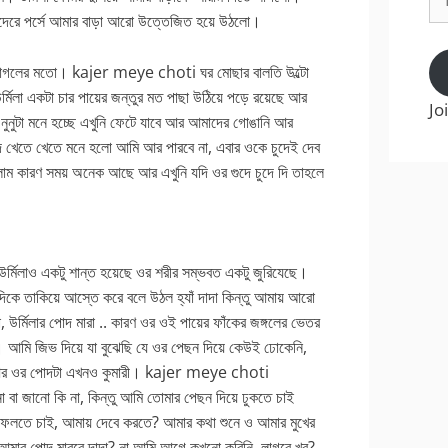
Ad
গুদেরে পর্সে আমার বাড়া আরো উত্তেজিত হয়ে উঠলো।
ম পাগলের মতো। kajer meye choti ঘর মোছার বালতি উল্টো
মিলা একটা চার পায়ের জন্তুর মত পাছা উঠিয়ে পড়ে রয়েছে আর
Jo
নুনুটা মনে হচ্ছে এখুনি ফেটে যাবে আর আমাদের গোঙানি আর
োদ খেতে খেতে মনে হলো আমি আর পারবে না, এবার ওকে চুদেই দেব
ালাম কারণ সময় অনেক আছে আর এখুনি যদি ওর গুদে চুদে দি তাহলে
 উর্মিলাও একটু শান্ত হয়েছে ওর শরীর সম্ভবত একটু জুরিযেছে।
কে তাকিয়ে আস্তে করে বলে উঠল হ্যাঁ দাদা কিন্তু আমায় আরো
উর্মিলার পোদ মারা .. কারণ ওর ওই পায়ের ফাঁকের জঙ্গলের ভেতর
 আমি জিভ দিয়ে যা বুঝেছি যে ওর পেছন দিয়ে কেউই ঢোকেনি,
না আর ওর পোদটা এখনও কুমারী। kajer meye choti
 বা জানো কি না, কিন্তু আমি তোমার পেছন দিয়ে ঢুকতে চাই
েলতে চাই, আমায় দেবে করতে? আমার কথা শুনে ও আমার মুখের
 আমার পোদ মারবে দাদা? না আমি আগে কখনো করিনি, লাগবে খুব?