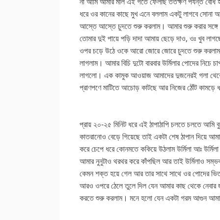
না আমি আমার মাল এই গর্তে ফেলছি ততক্ষণ পর্যন্ত বো
ধরে ওর কানের কাছে মুখ এনে বললাম একটু লাগবে সোনা 
আস্তে আস্তে চুদতে শুরু করলাম। আমার শুরু করার সঙ্
তোমার দুই পায়ে পড়ি দাদা আমায় ছেড়ে দাও, ওঃ খুব লাগ
ওপর চড়ে উঠে ওকে আরো জোরে জোরে চুদতে শুরু করলাম 
লাগলাম। আমার বিচি দুটো বারবার উর্মিলার পোদের নিচে 
লাগলো। এক কামুক আওয়াজ আমাদের দুজনেরই গলা থেকে 
প্রাণপণে মাটিতে আচোড় কাটছে আর নিজের ঠোঁট কামড়ে
প্রায় ২০-২৫ মিনিট ধরে এই ঠাপাঠাপি চলতে চলতে আমি 
কাতরানোও বেড়ে গিয়েছে তাই একটা শেষ ঠাপান দিয়ে আমা
করে চেপে ধরে কোনমতে ককিয়ে উঠলাম উর্মিলা আঃ উর্
আমার নুনুটাও থরথর করে কাঁপছিল আর তাই উর্মিলাও সম্
কেমন শক্ত হয়ে গেল আর তার সাথে সাথে ওর পোদের ভিত
আরও ওপরে ঠেলে তুলে দিল যেন আমার কাছ থেকে নেবার জ
করতে শুরু করলাম। মনে হলো যেন একটা গরম আগুন আমার