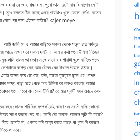
al
যায় না যে ও ২ বাচ্চার মা, পুরো ডাঁসা দুটো মাঝারি মাপের মোটা
গে। মুখে বললাম ঠিক আছে এবার শায়াটাও খুলে ফেলো দেখি.. আমার
b
া টা দেবে তো দাদা এইসব করিয়ে? kajer meye
ch
ba
মি জানি যে ও আমার বাড়িতে সকাল থেকে সন্ধ্যা রাত পর্যন্ত
ban
ময় আছে এখন সবে সকাল দশটা । আমার কথা শুনে উর্মিলা নিজের
ban
ামুক হাসি হাসল আর তার সাথে সাথে ওর শায়াটা খুলে মাটিতে পড়ে
g
য়ে লেশমাত্র কাপড় নেই আর যৌবন যেন উথলে উথলে উঠছে।
ch
ট একটা জঙ্গল করে রেখেছে কেউ, কালো কুচকুচে চুলে ওর গোপন
in
মার মধ্যে খাড়া হয়ে গেছে আর উর্মিলা তা লক্ষও করেছে আমার
 তোমার গুদে এতো বাল কেন উর্মিলা? তোমার স্বামী যখন চোদে তখন
ch
c
ে তিন বছর কোনও শারীরিক সম্পর্ক নেই কারণ ওর স্বামী নাকি কোনো
নিজের সাথে করতে দেয় না। আমি তো অবাক, তাহলে তুমি কি করো?
ban
h
দিয়ে চোদাই না, একবার যদি অন্য কারো কাছে পা খুলে দি তাহলে
র দিতে থাকবে।
ch