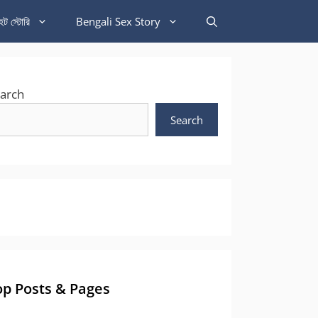
হট স্টোরি
Bengali Sex Story
arch
Search
op Posts & Pages