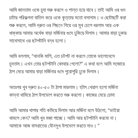
আমি জানতাম ওকে চুদা শুরু করলে ও শান্ত হয়ে যাবে। তাই আমি ওর গুদ
চাটার পরিকল্পনা বাতিল করে ওকে কুত্তার মতো বসালাম। ও ছোটাছটি করা
শুৱু করলে, আমি দ্রুত ওর পিছনে গিয়ে ওর মুখ চেপে ধরলাম আর এক
ধাক্কায় আমার অর্ধেক বাড়া মর্জিনার গুদে ঢুকিয়ে দিলাম। আমার বাড়া ঢুকার
সাথেসাথে ওর ছটপটানি বন্ধ হলো।
আমি বললাম, “খানকি মাগি, এত চটপট না করলে তোকে ভালোবেসে
চুদতাম। এখন তোর ছটপটানি কোথায় গেলো?” এ কথা বলে আমি সজোরে
ঠাপ মেরে আমার বাড়া মর্জিনার গুদে পুরোপুরি ঢুকে দিলাম।
অতঃপর খুব দ্রুত ৪০-৫০ টা ঠাপা মারলাম। হটাৎ খেয়াল হলো মর্জিনা
কান্না থামিয়ে ঠাপ উপভোগ করতে শুরু করলো। কাজের মেয়ে চোদা
আমি আমার থাপার গতি কমিয়ে দিলাম আর মর্জিনা বলে উঠলো, “ভাইয়া
থামলে কেন? আমি খুব মজা পাচ্ছে। আমি আর ছটপটানি করবো না।
আমাকে আজ বাসরাতের যৌনসুখ উপভোগ করতে দাও। ”