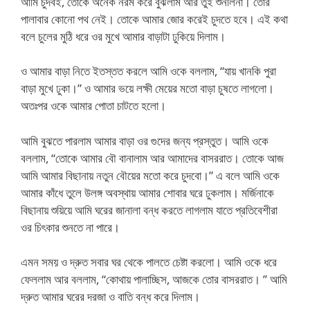
আমি চুদবই, তোকে অনেক নরম করে বুঝলাম আর তুই শুনলিনা। তোর
পালাবার কোনো পথ নেই। তোকে আমার জোর করেই চুদতে হবে। এই কথা
বলে চুলের মুঠি ধরে ওর মুখে আমার বাড়াটা ঢুকিয়ে দিলাম।
ও আমার বাড়া নিতে ইতস্তত করলে আমি ওকে বললাম, “যায় খানকি পুরা
বাড়া মুখে ঢুকা।” ও আমার ভয়ে লক্ষী মেয়ের মতো বাড়া চুষতে লাগলো।
অতঃপর ওকে আমার পোতা চাটতে হলো।
আমি বুঝতে পারলাম আমার বাড়া ওর গুদের জন্য প্রস্তুত। আমি ওকে
বললাম, “তোকে আমার বৌ বানালাম আর আমাদের বাসররাত। তোকে আজ
আমি আমার বিছানায় নতুন বৌয়ের মতো করে চুদবো।” এ বলে আমি ওকে
আমার কাঁধে তুলে উলঙ্গ অবস্থায় আমার শোবার ঘরে ঢুকলাম। মর্জিনাকে
বিছানায় শুয়িয়ে আমি ঘরের জানালা বন্ধ করতে লাগলাম যাতে প্রতিবেশীরা
ওর চিৎকার শুনতে না পারে।
এমন সময় ও দ্রুত সবার ঘর থেকে পালতে চেষ্টা করলো। আমি ওকে ধরে
ফেললাম আর বললাম, “কোথায় পালাচ্ছিস, আজকে তোর বাসররাত। ” আমি
দ্রুত আমার ঘরের দরজা ও বাতি বন্ধ করে দিলাম।