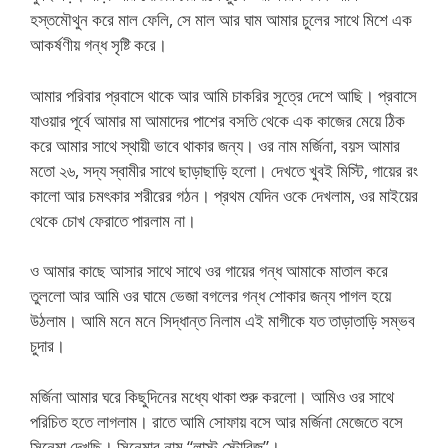
হস্তমৌথুন করে মাল ফেলি, সে মাল আর ঘাম আমার চুলের সাথে মিশে এক
আকর্ষণীয় গন্ধ সৃষ্টি করে।
আমার পরিবার প্রবাসে থাকে আর আমি চাকরির সূত্রে দেশে আছি। প্রবাসে
যাওয়ার পূর্বে আমার মা আমাদের পাশের বসতি থেকে এক কাজের মেয়ে ঠিক
করে আমার সাথে স্থায়ী ভাবে থাকার জন্য। ওর নাম মর্জিনা, বয়স আমার
মতো ২৬, সদ্য স্বামীর সাথে ছাড়াছাড়ি হলো। দেখতে খুবই মিস্টি, গায়ের রং
কালো আর চমৎকার শরীরের গঠন। প্রথম যেদিন ওকে দেখলাম, ওর মাইয়ের
থেকে চোখ ফেরাতে পারলাম না।
ও আমার কাছে আসার সাথে সাথে ওর গায়ের গন্ধ আমাকে মাতাল করে
তুললো আর আমি ওর ঘামে ভেজা বগলের গন্ধ শোকার জন্য পাগল হয়ে
উঠলাম। আমি মনে মনে সিদ্ধান্ত নিলাম এই মাগীকে যত তাড়াতাড়ি সম্ভব
চুদার।
মর্জিনা আমার ঘরে কিছুদিনের মধ্যে থাকা শুরু করলো। আমিও ওর সাথে
পরিচিত হতে লাগলাম। রাতে আমি সোফায় বসে আর মর্জিনা মেজেতে বসে
সিনেমা দেখছি। সিনেমার নাম “লাস্ট স্টোরিজ”।