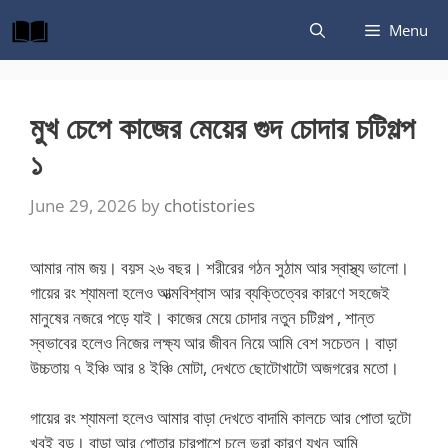
Skip
Menu
to
content
মুখ চেপে কাজের মেয়ের গুদ চোদার চটিগল্প
১
June 29, 2026
by
chotistories
আমার নাম জয়। বয়স ২৬ বছর। শরীরের গঠন সুঠাম আর স্বাস্থ্য ভালো।
গায়ের রং শ্যামলা হলেও আত্মবিশ্বাস আর ব্যক্তিত্বের কারণে সহজেই
মানুষের নজরে পড়ে যাই। কাজের মেয়ে চোদার নতুন চটিগল্প , শান্ত
স্বভাবের হলেও নিজের লক্ষ্য আর জীবন নিয়ে আমি বেশ সচেতন। বাড়া
উচ্চতায় ৭ ইঞ্চি আর ৪ ইঞ্চি মোটা, দেখতে ছোটোখাটো অজগরের মতো।
গায়ের রং শ্যামলা হলেও আমার বাড়া দেখতে বাদামি কালচে আর পোতা দুটো
খুবই বড়। বাড়া আর পোতার চারপাশে চুলে ভরা কারণ যখন আমি