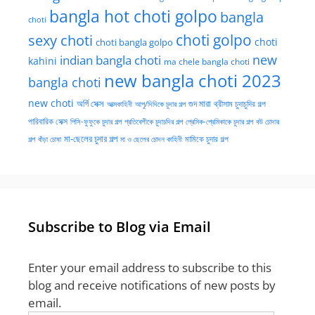
bangla hot choti golpo
bangla
choti
choti golpo
sexy choti
choti
choti bangla golpo
new
indian bangla choti
kahini
ma chele bangla choti
new bangla choti 2023
bangla choti
new choti
গুদ মারা
অর্গি সেক্স
আত্মকাহিনী
আপু/দিদিকে চুদার গল্প
থ্রীসাম চুদাচুদির গল্প
পারিবারিক সেক্স
পিসি-ফুফুকে চুদার গল্প
প্রতিবেশীকে চুদাচদির গল্প
প্রেমিক-প্রেমিকাকে চুদার গল্প
বউ চোদার
মা-ছেলের চুদার গল্প
মামিকে চুদার গল্প
বাঁড়া চোষা
গল্প
মা ও ছেলের চোদন কাহিনী
Subscribe to Blog via Email
Enter your email address to subscribe to this
blog and receive notifications of new posts by
email.