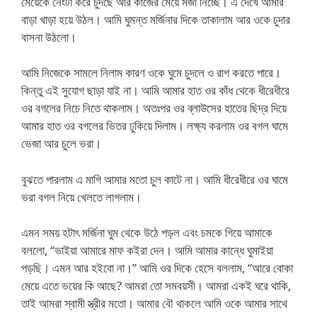
মেয়েকে নেংটা করে চুদছে আর কাজের মেয়ে মজা নিচ্ছে। এ দেখে আমার
বাড়া খাড়া হয়ে উঠল। আমি ঘুমন্ত মর্জিনার দিকে তাকালাম আর ওকে চুদার
বাসনা উঠলো।
আমি নিজেকে সামলে নিলাম কারণ ওকে ঘুমে চুদলে ও রাগ করতে পারে।
কিন্তু এই সুযোগ ছাড়া যাই না। আমি আমার হাত ওর কাঁধ থেকে ধীরেধীরে
ওর বগলের নিচে নিতে থাকলাম। অতঃপর ওর ব্লাউসের হাতের ছিদ্র দিয়ে
আমার হাত ওর বগলের ভিতর ঢুকিয়ে দিলাম। লক্ষ্য করলাম ওর বগল ঘামে
ভেজা আর চুলে ভরা।
বুঝতে পারলাম এ মাগি আমার মতো চুল কাটে না। আমি ধীরেধীরে ওর ঘামে
ভরা বগল নিয়ে খেলতে লাগলাম।
এমন সময় হটাৎ মর্জিনা ঘুম থেকে উঠে পড়ল এবং চমকে গিয়ে আমাকে
বললো, “ভাইয়া আমারে মাফ কইরা দেন। আমি আমার কান্ধে ঘুমাইয়া
পড়ছি। এমন আর হইবো না।” আমি ওর দিকে হেসে বললাম, “আরে বোকা
মেয়ে এতে ভয়ের কি আছে? আমরা তো সমবয়সী। আমরা একই ঘরে থাকি,
তাই আমরা স্বামী স্ত্রীর মতো। আমার বৌ থাকলে আমি ওকে আমার সাথে