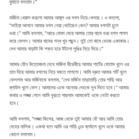
ঘুমাতে বলতাম।”
মর্জিনা খেয়াল করলো আমার আঙ্গুল ওর বগল নিয়ে খেলছে। ও বললো,
“ভাইয়া আপনে আমার বগল নেয়া খেটেছেন কেন? আমার বগলটা চুলে
ভরা।” আমি বললাম, “আরে বোকা মেয়ে আমার তোর ঘামে ভরা বগল পাগল
করে ফেলল। আমার ঘামের গন্ধ খুব পছন্দ। তুই তো ঘামে ভেজে একাকার।
দেখ আমার বাড়াটা কি শক্ত হয়ে উটলো লুঙির নিচে দিয়ে।”
আমার যৌন উত্তেজনা দেখে মর্জিনা ধীরেধীরে আমার শার্টের বোতাম খুলে ওর
হাত দিয়ে আমার বগলের নিচে ঘষতে লাগলো। আমি দ্রুত আমার শার্ট খুলে
ফেললাম আর মর্জিনাকে বললাম, “দেখ মর্জিনা তাড়াতাড়ি তোর শাড়ি আর
ব্লাউস খুলে ফেল। আমাদের একে অন্যের দেহকে সুখ দিতে হবে।” আমার
কথায় ও লজ্জা পেলে আমি বুঝতে পারলাম আমাকেই ওকে নেংটা করতে
হবে।
আমি বললাম, “লজ্জা কিসের, আজ থেকে তুই আমার বৌ আর আমি তোর
দেহের মালিক। একথা বলে আমি ওর শাড়ি এন্ড ব্লউসে খুলে ওকে আমার
কোলে বসালাম।