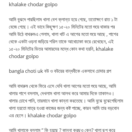
khalake chodar golpo
আমি বুঝদে পারছিলাম খালা বেশ ক্লান্ত হয়ে গেছে, ততোক্ষণে রাত ১ টা
বেজে গেছে। এই ভাবে কিছুক্ষণ ১৫-২০ মিনিটের মতো শুয়ে থাকার পর
আমি উঠে বাথরুমএ গেলাম, খালা খাট এ আগের মতো শুয়ে আছে , পাশের
থেকে একটা ওড়না জড়িয়ে শরিল তাকে আধোঢাকা করে রেখেছেন, এই
১৫-২০ মিনিটের ভিতর আমারদের মদ্ধে কোন কথা হয়নি, khalake
chodar golpo
bangla choti uk বউ ও বউয়ের বান্ধবীকে একসাথে চোদার গল্প
আমি বাথরুম থেকে ফিরে এসে দেখি খালা আগের মতো শুয়ে আছে, আমি
খালার পাশে বসলাম, দেখলাম খালা আলথ করে আমার দিকে তাকালও।
খালার চোখে পানি, তারমানে খালা কান্না করতেছে। আমি বুঝে বুঝেগেছিলাম
খালা হয়তো মাত্র হওয়া কাজের জন্য কষ্ট পাচ্ছে, কারন আমি তার বড়বোন
এর ছেলে। khalake chodar golpo
আমি খালাকে বললাম ” কি হয়ছে ? কান্না করছও কেন? খালা ছুপ করে