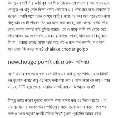
কিন্তু ভয় পাইনি। আমি বুক এর উপর থেকে নেমে গেলাম। তার মাত্র ২-৩
সেকেন্ড পর খালু ফোন দিলো খালার মোবাইল এ। খালা উঠে বসে মোবাইল টা
ধরলও। আমি পাশে তখন ও শুয়ে আছি। খালা এর কথা শুনে মনে হোল খালা
খালু আর ১০ টা শাধারন দিন এর মতো কথা বলছে, খালা বললও খউয়া দউয়া
শেষ, আমার খালাত ভাই ঘুমিয়ে পরেছে, এর এ মাঝে আমি খাট থেকে উঠে
গিয়ে আমার রুম এ গেলাম, এবার ভয় লাগছে, ভাবছি খালা এবার কিছু বলে
কি না। আমার রুমের লাইট অফ করে খাট এ বশে বশে ভাবসি, কথা বলা
হয়ে গেলে কি করবে খালা? khalake chodar golpo
newchotigolpo ভাই বোনের চোদন অভিসার
আমি আমার রুম থেকে খালার মোবাইল এর কথা সুন্তে পাচ্ছি। ২-৩ মিনিট
পর বুঝলাম খালার খালু এর সাথে কথা বলা শেষ। কোন সাড়া শব্দ নাই। আর
ও ১-২ মিনিট হয়ে গেলো, ভাবসিলাম ওই রুম এ কি আবার যাবো?
কিন্তু হটাত করেই বুজতে পারলাম খালা আমার রুম এর দিকে আরছে। পা
এর শব্দ সুনে। ব্যাপক ভয় লাগছিলো। খালে এলো আমার রুমে। তার পর
বললও “শুয়ে পড়বা? মশারী টানিয়ে দিবো” (খালা প্রতিদিন আমার রাতে