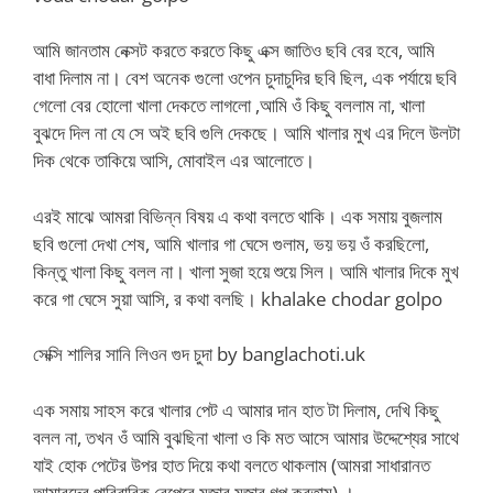
আমি জানতাম নেক্সট করতে করতে কিছু এক্স জাতিও ছবি বের হবে, আমি
বাধা দিলাম না। বেশ অনেক গুলো ওপেন চুদাচুদির ছবি ছিল, এক পর্যায়ে ছবি
গেলো বের হোলো খালা দেকতে লাগলো ,আমি ওঁ কিছু বললাম না, খালা
বুঝদে দিল না যে সে অই ছবি গুলি দেকছে। আমি খালার মুখ এর দিলে উলটা
দিক থেকে তাকিয়ে আসি, মোবাইল এর আলোতে।
এরই মাঝে আমরা বিভিন্ন বিষয় এ কথা বলতে থাকি। এক সমায় বুজলাম
ছবি গুলো দেখা শেষ, আমি খালার গা ঘেসে গুলাম, ভয় ভয় ওঁ করছিলো,
কিন্তু খালা কিছু বলল না। খালা সুজা হয়ে শুয়ে সিল। আমি খালার দিকে মুখ
করে গা ঘেসে সুয়া আসি, র কথা বলছি। khalake chodar golpo
সেক্সি শালির সানি লিওন গুদ চুদা by banglachoti.uk
এক সমায় সাহস করে খালার পেট এ আমার দান হাত টা দিলাম, দেখি কিছু
বলল না, তখন ওঁ আমি বুঝছিনা খালা ও কি মত আসে আমার উদ্দেশ্যের সাথে
যাই হোক পেটের উপর হাত দিয়ে কথা বলতে থাকলাম (আমরা সাধারানত
আমারদের পারিবারিক বেপেরে মজার মজার গল্প করতাম) ।