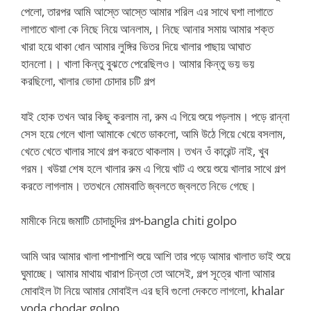
পেলো, তারপর আমি আস্তে আস্তে আমার শরিল এর সাথে ঘশা লাগাতে
লাগাতে খালা কে নিছে নিয়ে আনলাম,। নিছে আনার সমায় আমার শক্ত
খারা হয়ে থাকা ধোন আমার লুঙ্গির ভিতর দিয়ে খালার পাছায় আঘাত
হানলো।। খালা কিন্তু বুঝতে পেরেছিলও। আমার কিন্তু ভয় ভয়
করছিলো, খালার ভোদা চোদার চটি গল্প
যাই হোক তখন আর কিছু করলাম না, রুম এ গিয়ে শুয়ে পড়লাম। পড়ে রান্না
সেস হয়ে গেলে খালা আমাকে খেতে ডাকলো, আমি উঠে গিয়ে খেয়ে বসলাম,
খেতে খেতে খালার সাথে গল্প করতে থাকলাম। তখন ওঁ কারেন্ট নাই, খুব
গরম। খউয়া শেষ হলে খালার রুম এ গিয়ে খাট এ শুয়ে শুয়ে খালার সাথে গল্প
করতে লাগলাম। ততখনে মোমবাতি জ্বলতে জ্বলতে নিভে গেছে।
মামীকে নিয়ে জমাটি চোদাচুদির গল্প-bangla chiti golpo
আমি আর আমার খালা পাশাপাশি শুয়ে আশি তার পড়ে আমার খালাত ভাই শুয়ে
ঘুমাচ্ছে। আমার মাথায় খারাপ চিন্তা তো আসেই, গল্প সূত্রে খালা আমার
মোবাইল টা নিয়ে আমার মোবাইল এর ছবি গুলো দেকতে লাগলো, khalar
voda chodar golpo