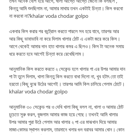
তখন অনেক বেশি হয়ে আসে, খালা আস্তে আস্তে জেনো কি বলছিল ,
কিন্তু আমি শুনছিলাম না, আমার মাথায় তখন একটাই চিন্তা। কিস করবো
না করবো না?khalar voda chodar golpo
একবার কিস করার পর কন্ট্রোল করতে পারলে সব হয়ে যাবে, তারপর আর
আর কিছু ভাবাভাবি না করে দিলাম খালার ঠোট এ একটা জরে করে কিস।
আগে থেকেই আমার দান হাত খালার কমর এ ছিলও। কিস টা অনেক সমায়
ধরে করতে হবে আগেই চিন্তা করে রেখেছিলাম।
আনুমানিক কিস করতে করতে ২ সেকেন্ড হলে খালার গা এর উপর আমার দান
পা টা তুলে দিলাম, খালা কিন্তু কিস করতে বাধা দিলো না, খুব হটাৎ তো তাই
হয়তো।কিছু বুঝে উঠের আগেই। তারপর আমি কিস চালিয়ে গেলাম ঠোটে।
khalar voda chodar golpo
আনুমানিক ৩০ সেকেন্ড পর ও দেখি খালা কিছু বলল না, খালা ও আমার ঠোট
চুচেতে সুরু করল, বুজলাম আমার কাজ হয়ে গেছে। তখনই আমি খালার
উপর আমার পুরা উঠে গেলাম আর খালার ২ পা এর মাঝখান দিয়ে আমার
মাজা-কোমর স্থাপন করলাম, তারমানে খলার গুদ বরাবর আমার ধোন। কোন