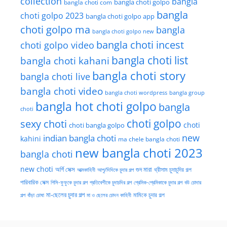
collection
bangla
bangla choti golpo
bangla choti com
bangla
choti golpo 2023
bangla choti golpo app
choti golpo ma
bangla
bangla choti golpo new
bangla choti incest
choti golpo video
bangla choti list
bangla choti kahani
bangla choti story
bangla choti live
bangla choti video
bangla choti wordpress
bangla group
bangla hot choti golpo
bangla
choti
choti golpo
sexy choti
choti
choti bangla golpo
new
indian bangla choti
kahini
ma chele bangla choti
new bangla choti 2023
bangla choti
new choti
গুদ মারা
অর্গি সেক্স
আত্মকাহিনী
আপু/দিদিকে চুদার গল্প
থ্রীসাম চুদাচুদির গল্প
পারিবারিক সেক্স
পিসি-ফুফুকে চুদার গল্প
প্রতিবেশীকে চুদাচদির গল্প
প্রেমিক-প্রেমিকাকে চুদার গল্প
বউ চোদার
মা-ছেলের চুদার গল্প
মামিকে চুদার গল্প
বাঁড়া চোষা
গল্প
মা ও ছেলের চোদন কাহিনী