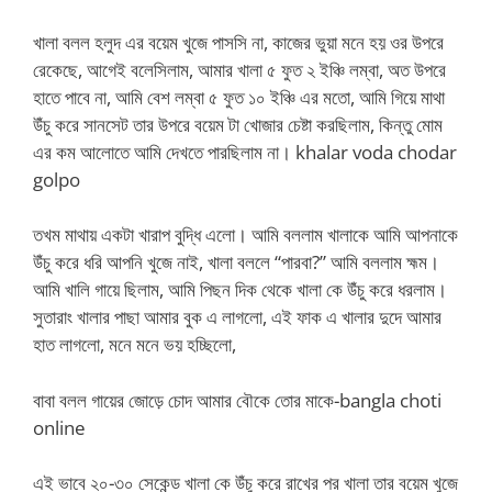
খালা বলল হলুদ এর বয়েম খুজে পাসসি না, কাজের ভুয়া মনে হয় ওর উপরে
রেকেছে, আগেই বলেসিলাম, আমার খালা ৫ ফুত ২ ইঞ্চি লম্বা, অত উপরে
হাতে পাবে না, আমি বেশ লম্বা ৫ ফুত ১০ ইঞ্চি এর মতো, আমি গিয়ে মাথা
উঁচু করে সানসেট তার উপরে বয়েম টা খোজার চেষ্টা করছিলাম, কিন্তু মোম
এর কম আলোতে আমি দেখতে পারছিলাম না। khalar voda chodar
golpo
তখম মাথায় একটা খারাপ বুদ্ধি এলো। আমি বললাম খালাকে আমি আপনাকে
উঁচু করে ধরি আপনি খুজে নাই, খালা বললে “পারবা?” আমি বললাম হ্মম।
আমি খালি গায়ে ছিলাম, আমি পিছন দিক থেকে খালা কে উঁচু করে ধরলাম।
সুতারাং খালার পাছা আমার বুক এ লাগলো, এই ফাক এ খালার দুদে আমার
হাত লাগলো, মনে মনে ভয় হচ্ছিলো,
বাবা বলল গায়ের জোড়ে চোদ আমার বৌকে তোর মাকে-bangla choti
online
এই ভাবে ২০-৩০ সেকেন্ড খালা কে উঁচু করে রাখের পর খালা তার বয়েম খুজে