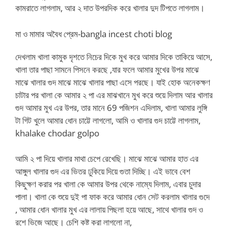
কামরাতে লাগলাম, আর ২ দাত উপরদিক করে খালার দুদ টিপতে লাগলাম।
মা ও মামার অবৈধ প্রেম-bangla incest choti blog
দেখলাম খালা কামুক দৃশতে নিচের দিকে মুখ করে আমার দিকে তাকিয়ে আসে,
খালা তার পাছা সামনে পিসনে করছে ,যার ফলে আমার মুখের উপর মাঝে
মাঝে খালার গুদ মাঝে মাঝে খালার পাছা এসে পরছে। যাই হোক অনেকক্ষণ
চাটার পর খালা কে আমার ২ পা এর মাঝখানে মুখ করে শুয়ে দিলাম আর খালার
গুদ আমার মুখ এর উপর, তার মানে 69 পজিশন এদিলাম, খালা আমার লুঙ্গি
টা গিট খুলে আমার ধোন চাট্টে লাগলো, আমি ও খালার গুদ চাট্টে লাগলাম,
khalake chodar golpo
আমি ২ পা দিয়ে খালার মাথা চেপে রেখেছি। মাঝে মাঝে আমার হাত এর
আঙ্গুল খালার গুদ এর ভিতর ঢুকিয়ে দিয়ে গুতা দিচ্ছি। এই ভাবে বেশ
কিছুক্ষণ করার পর খালা কে আমার উপর থেকে নাম্যে দিলাম, এবার চুদার
পালা। খালা কে শুয়ে দুই পা ফাক করে আমার ধোন সেট করলাম খালার গুদে
, আমার ধোন খালার মুখ এর লালায় পিছলা হয়ে আছে, সাথে খালার গুদ ও
রশে ভিজে আছে। চেশি কষ্ট করা লাগলো না,