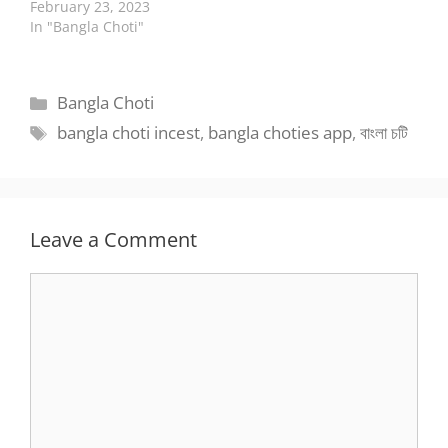
February 23, 2023
In "Bangla Choti"
Categories
Bangla Choti
Tags
bangla choti incest
,
bangla choties app
,
বাংলা চটি
Leave a Comment
Comment