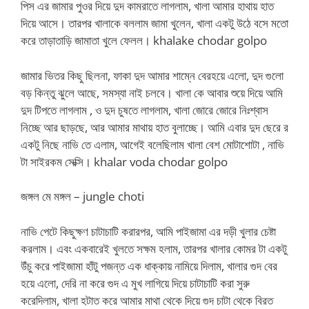
পিস এর জামার পুওর দিয়ে দুদ কামরাতে লাগলাম, খালা আমার হাথায় হাত
দিয়ে আসে। তারপর খালাকে বললাম জামা খুলেন, খালা একটু উঠে বসে মতো
করে তাড়াতাড়ি জামাতা খুলে ফেলল। khalake chodar golpo
জামার ভিতর কিছু ছিলনা, ফাকা দুদ আমার শাম্নে বেরহয়ে এলো, দুদ গুলো
বড় কিন্তু ঝুলে আছে, সমস্যা নাই চলবে। খালা কে আবার শুয়ে দিয়ে আমি
দুদ টিপতে লাগলাম , ও দুদ চুষতে লাগলাম, খালা জোরে জোরে নিঃশ্বাস
নিচ্ছে আর ছাড়ছে, আর আমার মাথায় হাত বুলাচ্ছে। আমি এবার দুদ ছেরে র
একটু নিছে নাভি তে এলাম, আগেই বলেছিলাম খালা বেশ মোটাশোটা , নাভি
টা সাইরকম সেক্সি। khalar voda chodar golpo
জঙ্গল মে মঙ্গল – jungle choti
নাভি পেটে কিছুক্ষণ চাটাচাটি করারপর, আমি পাইজামা এর দড়ী খুলার চেষ্টা
করলাম। এবং একবারেই খুলতে সক্ষম হলাম, তারপর খালার কোমর টা একটু
উঁচু করে পাইজামা হাঁটু পজন্ত এক ধাক্কায় নামিয়ে দিলাম, খালার গুদ বের
হয়ে এলো, দেরি না করে গুদ এ মুখ লাগিয়ে দিয়ে চাটাচাটি করা সুরু
করেদিলাম, খালা হটাত করে আমার মাথা থেকে দিয়ে গুদ চাটা থেকে বিরত