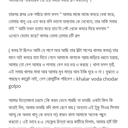
তারপর গল্পর এক পর্যায়ে খালা বলল ” আমার মাজে মাজে কমরে বেথা করে,
তোমার খালু এর এত করে বলি ভালো ডাক্তার কে দেখেতে, তার নাকি সমায়
নাই ” আমি তখন হতাত করে হাত টা পেট থেকে কমরে দিয়ে বললাম ”
এখেনে বেতাহ করে? খালার ভোদা চোদার চটি গল্প
( কমর টা ছিলও আমি যে পাশে শুয়ে আছি তার উল্টা পাশের খালার কমর) তার
মানে অই কমরে হাত দিতে গেলে আমাকে খালাকে প্রায় জড়িয়ে ধরতে হয়ছে,
আমার তো বেশ আমার ও লাগছে বেশ ভয় ভয় ও করছে। খালা বলল হ্যাঁ,
এই সমায় খালার মাথা আর আমার মুখ মাত্র আধ ইঞ্চি দূরে ও না। বুঝতে এ
পারছেন কারেন্ট নাই, বেশ রোমান্টিক পরিবেশ। khalar voda chodar
golpo
আমার উত্তেজনা চরমে।কি করব ভেবে পারছি না ভাবছি একটা কিস কি
করেই দিব, আবার ভাবছি যদি খালা রেগে যায় ( অন্তত এই টুকু সিওর সিলাম
আম্মু কে অথবা খালু কে বলবে না) কারন খালা আমাকে অনেক পছন্দ
করতো। এই ভাবে ৪-৫ সেকেন্ড চিন্তা করে কাটিয়ে দিলাম, আমার হার্ট বিট