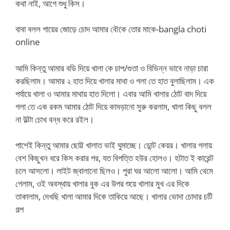
কথা নাই, আগে শুধু কিস।
বাবা বলল গায়ের জোড়ে চোদ আমার বৌকে তোর মাকে-bangla choti
online
আমি কিন্তু আমার বডি দিয়ে খালা কে চাপ/গুতা ও বিভিন্ন ভাবে নাড়া চারা
করছিলাম। আমার ২ হাত দিয়ে খালার মাথা ও গলা তে হাত বুলাছিলাম। এক
পর্যায়ে খালা ও আমার মাথায় হাত দিলো। এবার আমি খালার ঠোট বাদ দিয়ে
গলা তে এক রকম আমার ঠোট দিয়ে কামড়ানো সুরু করলাম, খালা কিছু বলল
না উল্টা চোখ বন্ধ করে রইল।
পাশেই কিন্তু আমার ছোট্ট খালাত ভাই ঘুমাচ্ছে। ডোন্ট কেয়র। খালার গলায়
বেশ কিছুখন ধরে কিস করার পর, যত বিপত্তি হউর হোলও। হটাত ই কারেন্ট
চলে আসলো। লাইট জ্বালানো ছিলও। পুরা ঘর আলো আলো। আমি থেমে
গেলাম, ওই অবস্থায় খালার বুক এর উপর শুয়ে খালার মুখ এর দিকে
তাকালাম, দেখছি খালা আমার দিকে তাকিয়ে আছে। খালার ভোদা চোদার চটি
গল্প