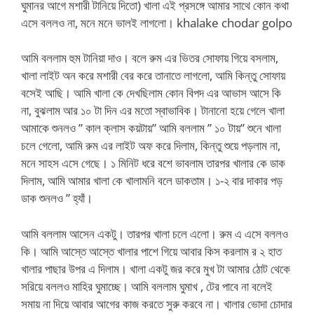
ঘুমানর আগে মশারী টানিয়ে দিতো) খালা এই প্রসঙ্গে আমার সাথে কোন কথা
এসে বললও না, মনে মনে ভালই লাগলো। khalake chodar golpo
আমি বললাম হুম টানিয়া দাও। বলে রুম এর ভিতর সোফায় গিয়ে বসলাম,
খালা লাইট অন করে মশারী বের করে তানাতে লাগলো, আমি কিন্তু সোফায়
বসেই আছি। আমি খালা কে দেখছিলাম কোন বিপদ এর আভাস আসে কি
না, বুঝলাম আর ১০ টা দিন এর মতো স্বাভাবিক। টানানো হয়ে গেলে খালা
আমাকে শুনলও ” কাল ক্লাস কয়টায়” আমি বললাম ” ১০ টায়” শুনে খালা
চলে গেলো, আমি রুম এর লাইট অফ করে দিলাম, কিন্তু শুয়ে পড়লাম না,
মনে সাহস এসে গেছে। ১ মিনিট ধরে বশে ভাবলাম তারপর খালার কে ডাক
দিলাম, আমি আমার খালা কে খালামনি বলে ডাকতাম। ১-২ বার দাকার পড়
ডাক শুনলও ” হ্যাঁ।
আমি বললাম আসেন একটু। তারপর খালা চলে এলো। রুম এ এসে বললও
কি। আমি আস্তে আস্তে খালার পাশে গিয়ে আবার কিস করলাম র ২ হাত
খালার পাছার উপর এ দিলাম। খালা একটু জর করে মুখ টা আমার ঠোট থেকে
সরিয়ে বললও মাহির ঘুমাচ্ছে। আমি বললাম ঘুমাখ , টের পাবে না বলেই
সমায় না দিয়ে আবার আগের কাজ করতে সুরু করবে না। খালার ভোদা চোদার