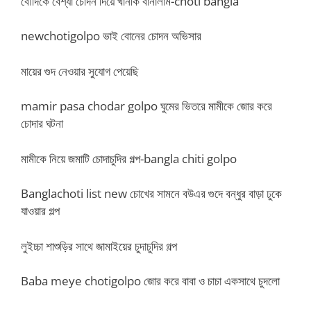
বৌদিকে বেশ্যা চোদন দিয়ে খানকি বানালাম-choti bangla
newchotigolpo ভাই বোনের চোদন অভিসার
মায়ের গুদ নেওয়ার সুযোগ পেয়েছি
mamir pasa chodar golpo ঘুমের ভিতরে মামীকে জোর করে
চোদার ঘটনা
মামীকে নিয়ে জমাটি চোদাচুদির গল্প-bangla chiti golpo
Banglachoti list new চোখের সামনে বউএর গুদে বন্ধুর বাড়া ঢুকে
যাওয়ার গল্প
লুইচ্চা শাশুড়ির সাথে জামাইয়ের চুদাচুদির গল্প
Baba meye chotigolpo জোর করে বাবা ও চাচা একসাথে চুদলো