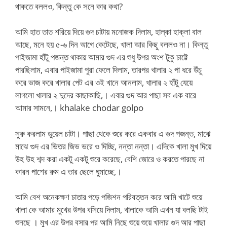
থাকতে বললও, কিন্তু কে সনে কার কথা?
আমি হাত তাত শরিয়ে দিয়ে গুদ চাটায় মনোজক দিলাম, হাল্কা হাক্লা বাল
আছে, মনে হয় ৫-৬ দিন আগে কেটেছে, খালা আর কিছু বললও না। কিন্তু
পাইজামা হাঁটু পজন্ত থাকায় আমার গুদ এর শুধু উপর অংশ টুকু চাট্টে
পারছিলাম, এবার পাইজামা পুরা ফেলে দিলাম, তারপর খালার ২ পা ধরে উঁচু
করে ভাজ করে খালার পেট এর ওই খানে আনলাম, খালার ২ হাঁটু যেয়ে
লাগলো খালার ২ দুদের কাছাকাছি,। এবার গুদ আর পাছা সব এক বারে
আমার সামনে,। khalake chodar golpo
সুরু করলাম ডুয়েল চাটা। পাছা থেকে শুরে করে একবার এ গুদ পজন্ত, মাঝে
মাঝে গুদ এর ভিতর জিভ ভরে ও দিচ্ছি, নন্তা নন্তা। এদিকে খালা মুখ দিয়ে
উহ উহ শব্দ করা একটু একটু শুরে করেছে, বেশি জোরে ও করতে পারছে না
কারন পাশের রুম এ তার ছেলে ঘুমাচ্ছে,।
আমি বেশ অনেকক্ষণ চাতার পড়ে পজিশন পরিবত্তন করে আমি খাটে শুয়ে
খালা কে আমার মুখের উপর বসিয়ে দিলাম, খালাকে আমি এখন যা বলছি টাই
শুনছে । মুখ এর উপর বসার পর আমি নিছে শুয়ে শুয়ে খালার গুদ আর পাছা