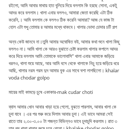
রইলো, আমি আবার মাথায় হাত বুলিয়ে দিয়ে বললাম কি হয়ছে সোনা, একটু
আদর করে বললাম। খালা এবার বললও, আমারা জেতা করেছি এটা ঠিক
করেনি,। আমি বললাম কে বললও ঠিক করেনি আমারা? আজ যে কাজ টা
হোল এটা শুধু তোমার র আমার মধ্যে থাকবে। খালার ভোদা চোদার চটি গল্প
অন্য কেউ জানবে না।তুমি আমার অঘোষিত বউ, আমার কথা শুনে খালা কিছু
বললও না। আমি খালা কে আরও বুঝাতে চেষ্টা করলাম খালার কপালে আদর
করে দিয়ে বললাম আমি তোমাকে ভালোবাসি” খালা এবার আমাকে জড়িয়ে
ধরলও, খালা শুয়ে আছে, আর আমি বসে থেকে খালাকে নিচু হয়ে জড়িয়ে ধরে
আছি, খালার নরম গরম দুদ আমার বুক এর সাথে ঘশা লাগছিলো। khalar
voda chodar golpo
মায়ের মাই কামড়ে চুষে একাকার-mak cudar choti
ব্যাস আমার ধোন আবার খাড়া হয়ে গেলো, বুঝতে পারলাম, আবার খালা কে
চুদা যাবে । এর পর শুরু করে দিলাম আবার চুদা। এই ভাবে আমরা সেই
রাতে তার ২.৩০-৩.০০ টা পজন্ত বিভিন্নও ভাবে চুদাচুদি করলাম। রাত ৩
তার পর খালা খালার রুমে চলে গেলো। khalake chodar golpo