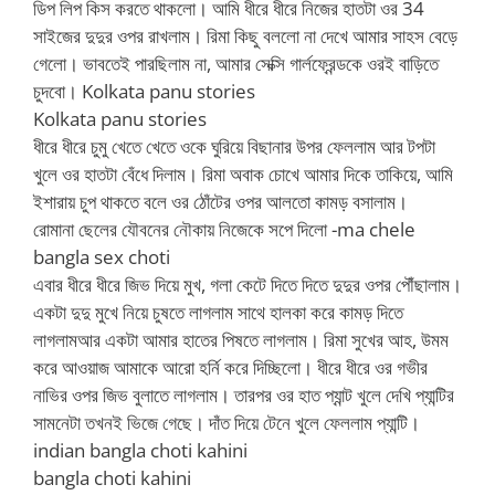
ডিপ লিপ কিস করতে থাকলো। আমি ধীরে ধীরে নিজের হাতটা ওর 34
সাইজের দুদুর ওপর রাখলাম। রিমা কিছু বললো না দেখে আমার সাহস বেড়ে
গেলো। ভাবতেই পারছিলাম না, আমার সেক্সি গার্লফ্রেন্ডকে ওরই বাড়িতে
চুদবো। Kolkata panu stories
Kolkata panu stories
ধীরে ধীরে চুমু খেতে খেতে ওকে ঘুরিয়ে বিছানার উপর ফেললাম আর টপটা
খুলে ওর হাতটা বেঁধে দিলাম। রিমা অবাক চোখে আমার দিকে তাকিয়ে, আমি
ইশারায় চুপ থাকতে বলে ওর ঠোঁটের ওপর আলতো কামড় বসালাম।
রোমানা ছেলের যৌবনের নৌকায় নিজেকে সপে দিলো -ma chele
bangla sex choti
এবার ধীরে ধীরে জিভ দিয়ে মুখ, গলা কেটে দিতে দিতে দুদুর ওপর পৌঁছালাম।
একটা দুদু মুখে নিয়ে চুষতে লাগলাম সাথে হালকা করে কামড় দিতে
লাগলামআর একটা আমার হাতের পিষতে লাগলাম। রিমা সুখের আহ, উমম
করে আওয়াজ আমাকে আরো হর্নি করে দিচ্ছিলো। ধীরে ধীরে ওর গভীর
নাভির ওপর জিভ বুলাতে লাগলাম। তারপর ওর হাত প্যান্ট খুলে দেখি প্যান্টির
সামনেটা তখনই ভিজে গেছে। দাঁত দিয়ে টেনে খুলে ফেললাম প্যান্টি।
indian bangla choti kahini
bangla choti kahini