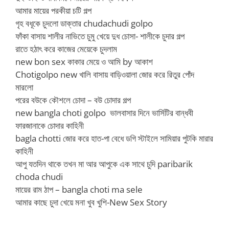
আমার মায়ের পরকীয়া চটি গল্প
গৃহ বধূকে চুদলো ডাক্তার chudachudi golpo
ফাঁকা বাসায় শালীর নাভিতে চুমু খেয়ে দুধ চোসা- শালীকে চুদার গল্প
রাতে হঠাৎ করে কাজের মেয়েকে চুদলাম
new bon sex কাকার মেয়ে ও আমি by আকাশ
Chotigolpo new খালি বাসায় বাড়িওয়ালা জোর করে রিতুর পোঁদ
মারলো
পরের বউকে কৌশলে চোদা – বউ চোদার গল্প
new bangla choti golpo ভালবাসার দিনে ভার্সিটির বান্ধবী
ফারজানাকে চোদার কাহিনী
bagla chotti জোর করে হাত-পা বেধে ডগি স্টাইলে সামিয়ার পুটকি মারার
কাহিনী
আপু যতদিন থাকে তখন মা আর আপুকে এক সাথে চুদি paribarik
choda chudi
মায়ের রাম ঠাপ – bangla choti ma sele
আমার কাছে চুদা খেয়ে মনা খুব খুশি-New Sex Story