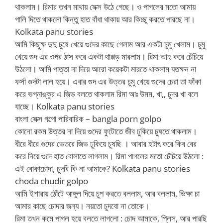
থাকলাম। রিমার তখন মাথায় সেক্স উঠে গেছে। ও পাগলের মতো আমায়
গালি দিতে থাকলো কিন্তু হাত বাঁধা থাকায় আর কিচ্ছু করতে পারছে না।
Kolkata panu stories
আমি কিছুক্ষ দুদু চুষে খেয়ে গুদের কাছে গেলাম আর একটা চুমু খেলাম। চুমু
খেয়ে গুদ এর ওপর ঠাস করে একটা থাপ্পড় মারলাম। রিমা আহ করে চেঁচিয়ে
উঠলো। আমি পাত্তা না দিয়ে আরো কয়েকটা মারতে থাকলাম যতক্ষন না
ফর্সা গুদটা লাল হয়ে। এবার গুদ এর উত্তর চুমু খেয়ে গুদের চেরা তা ফাঁকা
করে ভগ্নাঙ্কুর এ জিভ বলতে থাকলাম রিমা আঃ উমম, খা,, চুদর খা বলে
যাচ্ছে। Kolkata panu stories
বাংলা সেক্স গল্পো পারিবারিক – bangla porn golpo
কোনো রকম উত্তর না দিয়ে গুদের ফুটোতে জীব ঢুকিয়ে চুষতে থাকলাম।
ধীরে ধীরে গুদের ভেতরে জিভ ঢুকিয়ে চুষছি । আবার হটাৎ করে কিব বের
করে নিয়ে গুদে হাত বোলাতে লাগলাম। রিমা পাগলের মতো চেঁচিয়ে উঠলো :
এই বোকাচোদা, চুদবি কি না আমাকে? Kolkata panu stories
choda chudir golpo
আমি ইশারায় ঠোঁটে আঙ্গুল দিয়ে চুপ করতে বললাম, আর বললাম, ভিক্ষা চা
আমার কাছে চোদার জন্য। নয়তো চুদবো না তোকে।
রিমা তখন কমে পাগল হয়ে বলতে লাগলো : চোদ আমাকে, প্লিস, আর পারছি