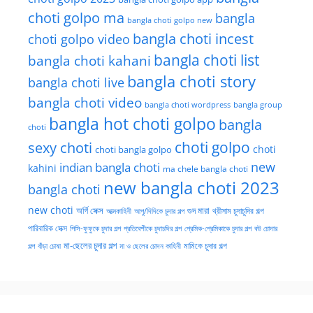
choti golpo ma
bangla
bangla choti golpo new
bangla choti incest
choti golpo video
bangla choti list
bangla choti kahani
bangla choti story
bangla choti live
bangla choti video
bangla choti wordpress
bangla group
bangla hot choti golpo
bangla
choti
choti golpo
sexy choti
choti
choti bangla golpo
new
indian bangla choti
kahini
ma chele bangla choti
new bangla choti 2023
bangla choti
new choti
গুদ মারা
অর্গি সেক্স
আত্মকাহিনী
আপু/দিদিকে চুদার গল্প
থ্রীসাম চুদাচুদির গল্প
পারিবারিক সেক্স
পিসি-ফুফুকে চুদার গল্প
প্রতিবেশীকে চুদাচদির গল্প
প্রেমিক-প্রেমিকাকে চুদার গল্প
বউ চোদার
মা-ছেলের চুদার গল্প
মামিকে চুদার গল্প
বাঁড়া চোষা
গল্প
মা ও ছেলের চোদন কাহিনী