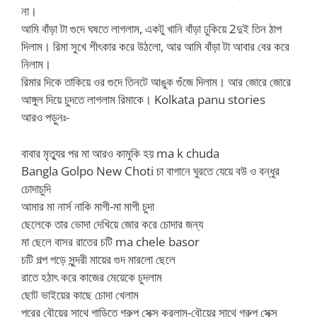
না।
আমি বাঁড়া টা গুদে ঘষতে লাগলাম, একটু খানি বাঁড়া ঢুকিয়ে 2দুই তিন ঠাপ
দিলাম। রিমা সুখে শীৎকার করে উঠলো, আর আমি বাঁড়া টা আবার বের করে
নিলাম।
রিমার দিকে তাকিয়ে ওর গুদে তিনটে আঙুক গুঁজে দিলাম। আর জোরে জোরে
আঙ্গুল দিয়ে চুদতে লাগলাম রিমাকে। Kolkata panu stories
আরও পড়ুনঃ-
বাবার মৃত্যুর পর মা আরও কামুকি হয় ma k chuda
Bangla Golpo New Choti চা বাগানে ঘুরতে যেয়ে বউ ও বন্ধুর
চোদাচুদি
আমার মা নার্স নাকি মাগী-মা মাগী চুদা
ছেলেকে তার ভোদা দেখিয়ে জোর করে চোদার জন্য
মা ছেলে বাসর রাতের চটি ma chele basor
চটি গল্প পড়ে সুন্দরী মায়ের গুদ মারলো ছেলে
রাতে হঠাৎ করে কাজের মেয়েকে চুদলাম
ছোট ভাইয়ের কাছে চোদা খেলাম
পরের বৌয়ের সাথে গাড়িতে গ্রুপ সেক্স করলাম-বৌয়ের সাথে গ্রুপ সেক্স