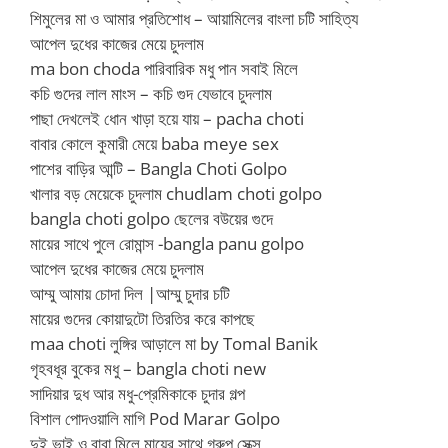
শিমুলের মা ও আমার প্রতিশোধ – আয়ামিলের বাংলা চটি সাহিত্য
আপেল দুধের কাজের মেয়ে চুদলাম
ma bon choda পারিবারিক মধু পান সবাই মিলে
কচি গুদের লাল মাংস – কচি গুদ যেভাবে চুদলাম
পাছা দেখলেই ধোন খাড়া হয়ে যায় – pacha choti
বাবার কোলে কুমারী মেয়ে baba meye sex
পাশের বাড়ির আন্টি – Bangla Choti Golpo
খালার বড় মেয়েকে চুদলাম chudlam choti golpo
bangla choti golpo ছেলের বউয়ের গুদে
মায়ের সাথে পুলে রোমান্স -bangla panu golpo
আপেল দুধের কাজের মেয়ে চুদলাম
আম্মু আমায় চোদা দিল |আম্মু চুদার চটি
মায়ের গুদের কোয়াদুটো তিরতির করে কাপছে
maa choti লুঙ্গির আড়ালে মা by Tomal Banik
গৃহবধূর বুকের মধু – bangla choti new
সাদিয়ার দুধ আর মধু-প্রেমিকাকে চুদার গল্প
বিশাল পোদওয়ালি মাগি Pod Marar Golpo
দুই ভাই ও বাবা মিলে মায়ের সাথে গ্রুপ সেক্স