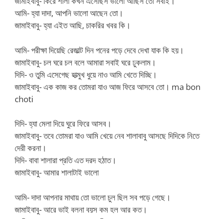
জামাইবাবু- কিরে শালা কখন এসেছিস ভালো আছিস তো সবাই।
আমি- হ্যা দাদা, আপনি ভালো আছেন তো।
জামাইবাবু- হ্যা এইত আছি, চাকরির খবর কি।
আমি- পরীক্ষা দিয়েছি রেজাল্ট দিন পনের পড়ে দেবে দেখা যাক কি হয়।
জামাইবাবু- চল ঘরে চল বলে আমারা সবাই ঘরে ঢুকলাম।
দিদি- ও তুমি এসেগেছ হাত্মুখ ধুয়ে নাও আমি খেতে দিচ্ছি।
জামাইবাবু- এক কাজ কর তোমরা যাও আজ ফিরে আসবে তো। ma bon
choti
দিদি- হ্যা মেলা দিয়ে ঘুরে ফিরে আসব।
জামাইবাবু- তবে তোমরা যাও আমি খেয়ে নেব শালাবাবু আসছে দিদিকে নিতে
দেরী করনা।
দিদি- বাবা শালারা প্রতি এত দরদ হঠাত।
জামাইবাবু- আমার শালাটাই ভালো
আমি- দাদা আপনার মাথায় তো ভালো চুল ছিল সব পড়ে গেছে।
জামাইবাবু- আরে ভাই বলনা বয়স কম হল আর কত।