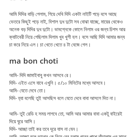
আমি দিদির বাড়ি গেলাম, গিয়ে দেখি দিদি একটা নাইটি পড়ে বসে আছে
ভেতরে কিছুই পড়ে নাই, বিশাল দুধ দুটো সব বোঝা যাচ্ছে, মায়ের থেকেও
অনেক বড় দিদির দুধ দুটো। ভাবগ্নেকে কোলে নিলাম ওর জন্য চিপস আর
ক্যাটবেরী নিয়ে গেছিলাম দিলাম খুব খুশী হল। বসে আছি দিদি আমার জন্য
চা করে নিয়ে এল। চা খেতে খেতে ৪ টা বেজে গেল।
ma bon choti
আমি- দিদি জামাইবাবু কখন আসবে রে।
দিদি- এইত এসে যাবে এখুনি। ৫/১০ মিনিটের মধ্যে আসবে।
আমি- যেতে দেবে তো।
দিদি- হ্যা বলেছি তুই আসছিস বলে যেতে দেবে বাবা আসলে দিত না।
আমি- তুই রেডি হ সময় লাগবে তো, আমি আর আমার বাবা একটু বাইরেই
দিয়ে ঘুরে আসি।
দিদি- আচ্ছা তাই কর তবে দূরে যাস না যেন।
আমি- আচ্ছা বলে ভাগ্নে কে নিয়ে বের হলাম গরের পাশে দাঁড়ালাম ওর সাথে