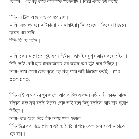
ধরলাম। এত বড় হাতে আটকাতে পারছিলাম। কিরে এবার ভয় করছে।
দিদি- না ঠিক আছে এভাবে ধরে রাখ।
আমি- এত বড় ধরে আটকানো যায় জামাইবাবু কি করেছে। কিরে বাপ ছেলে
দুজনে খায় নাকি।
দিদি- কি যে বলিস।
আমি- কেন আগে তো তুই এমন ছিলিনা, জামাইবাবু খুব আদর করে তাইনা।
দিদি- ভাই বেশী হয়ে যাচ্ছে আমার ভয় করছে আর তুই মজা নিচ্ছিস।
আমি- নারে সোনা তোর বুড়ো বড় কিছু পারে তাই জিজ্ঞেস করছি। ma
bon choti
দিদি- এই আমার বর খুব ভালো আর আমিও একজন সতী নারী একদম বাজে
বল্বিনা হাত সরা বলছি নিজের ছোট ভাই বলে কিছু বলছিনা আর তার সুযোগ
নিচ্ছিস।
আমি- হাত ছেরে দিয়ে ঠিক আছে থাক এভাবে।
দিদি- উরে বাবা পড়ে গেলাম এই ভাই উঃ না পড়ে গেলে মরে যাবো আমাকে
ধরে রাখ।