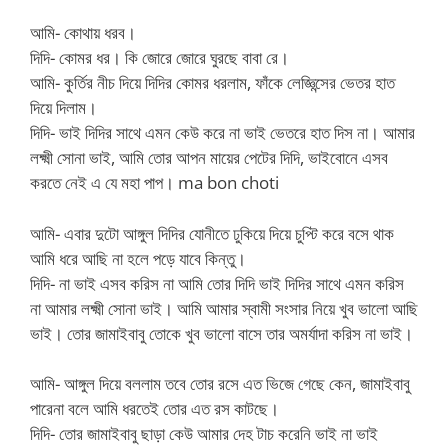
আমি- কোথায় ধরব।
দিদি- কোমর ধর। কি জোরে জোরে ঘুরছে বাবা রে।
আমি- কুর্তির নীচ দিয়ে দিদির কোমর ধরলাম, ফাঁকে লেজ্ঞিন্সের ভেতর হাত
দিয়ে দিলাম।
দিদি- ভাই দিদির সাথে এমন কেউ করে না ভাই ভেতরে হাত দিস না। আমার
লক্ষ্মী সোনা ভাই, আমি তোর আপন মায়ের পেটের দিদি, ভাইবোনে এসব
করতে নেই এ যে মহা পাপ। ma bon choti
আমি- এবার দুটো আঙ্গুল দিদির যোনীতে ঢুকিয়ে দিয়ে চুপ্টি করে বসে থাক
আমি ধরে আছি না হলে পড়ে যাবে কিন্তু।
দিদি- না ভাই এসব করিস না আমি তোর দিদি ভাই দিদির সাথে এমন করিস
না আমার লক্ষ্মী সোনা ভাই। আমি আমার স্বামী সংসার নিয়ে খুব ভালো আছি
ভাই। তোর জামাইবাবু তোকে খুব ভালো বাসে তার অমর্যাদা করিস না ভাই।
আমি- আঙ্গুল দিয়ে বললাম তবে তোর রসে এত ভিজে গেছে কেন, জামাইবাবু
পারেনা বলে আমি ধরতেই তোর এত রস কাটছে।
দিদি- তোর জামাইবাবু ছাড়া কেউ আমার দেহ টাচ করেনি ভাই না ভাই