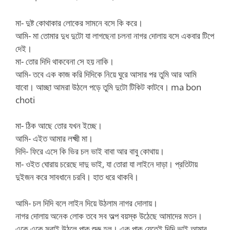
মা- দুষ্ট কোথাকার লোকের সামনে বসে কি করে।
আমি- মা তোমার দুধ দুটো যা লাগছেনা চলনা নাগর দোলায় বসে একবার টিপে
দেই।
মা- তোর দিদি থাকবেনা সে হয় নাকি।
আমি- তবে এক কাজ করি দিদিকে নিয়ে ঘুরে আসার পর তুমি আর আমি
যাবো। আচ্ছা আমরা উঠলে পড়ে তুমি দুটো টিকিট কাটবে। ma bon
choti
মা- ঠিক আছে তোর যখন ইচ্ছে।
আমি- এইত আমার লক্ষ্মী মা।
দিদি- ফিরে এসে কি ভির চল ভাই বাবা আর বাবু কোথায়।
মা- ওইত ঘোরায় চরেছে দাদু ভাই, যা তোরা যা লাইনে দাড়া। প্রতিটায়
দুইজন করে সাবধানে চরবি। হাত ধরে থাকবি।
আমি- চল দিদি বলে লাইন দিয়ে উঠলাম নাগর দোলায়।
নাগর দোলায় অনেক লোক তবে সব অল্প বয়স্ক উঠেছে আমাদের মতন।
একে একে সবাই উঠলে পাক শুরু হল। এক পাক যেতেই দিদি ভাই আমার