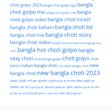
bangla
choti golpo 2023
bangla choti golpo app
choti golpo ma
bangla
bangla choti golpo new
bangla choti incest
choti golpo video
bangla choti list
bangla choti kahani
bangla choti story
bangla choti live
bangla choti video
bangla choti wordpress
bangla group
bangla hot choti golpo
bangla
choti
choti golpo
sexy choti
choti
choti bangla golpo
new
indian bangla choti
kahini
ma chele bangla choti
new bangla choti 2023
bangla choti
new choti
গুদ মারা
অর্গি সেক্স
আত্মকাহিনী
আপু/দিদিকে চুদার গল্প
থ্রীসাম চুদাচুদির গল্প
পারিবারিক সেক্স
পিসি-ফুফুকে চুদার গল্প
প্রতিবেশীকে চুদাচদির গল্প
প্রেমিক-প্রেমিকাকে চুদার গল্প
বউ চোদার
মা-ছেলের চুদার গল্প
মামিকে চুদার গল্প
বাঁড়া চোষা
গল্প
মা ও ছেলের চোদন কাহিনী