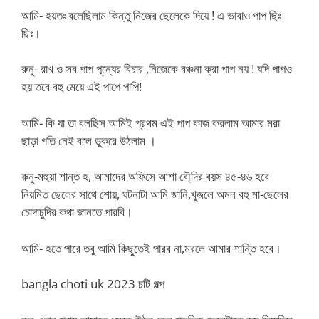
আমি- হয়তঃ বলেছিলাম কিন্তু নিজের ছেলেকে দিয়ে ! এ ভাবাও পাপ ছিঃ
ছিঃ।
রুনু- রাখ ও সব পাপ পূন্যের বিচার ,নিজেকে বঞ্চনা ক্রা পাপ নয় ! যদি পাপও
হয় তবে বহু মেয়ে এই পাপে পাপি!
আমি- কি যা তা বলছিস আমিই প্রথম এই পাপ কাজ করলাম আমার মরা
ছাড়া গতি নেই বলে ডুকরে উঠলাম ।
রুনু-মহুয়া শান্ত হ, আমাদের অফিসে আশা বৌ্দির বয়স ৪৫-৪৬ হবে
নিয়মিত ছেলের সাথে শোয়, ঘটনাটা আমি জানি,খুজলে অমন বহু মা-ছেলের
চোদাচুদির কথা জানতে পারবি।
আমি- হতে পারে তবু আমি কিছুতেই পারব না,মরলে আমার শান্তি হবে।
bangla choti uk 2023 চটি গল্প