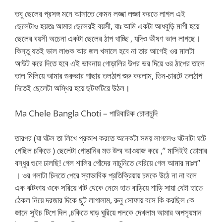
তবু ছেলের প্রসঙ্গ মনে আসাতে কেমন লজ্জা লজ্জা করতে লাগল এই
ছেলেটাও হয়তঃ আমার ছেলেরই বয়সী, যাঃ আমি একটা আধবুড়ি মাগী হয়ে
ছেলের বয়সী অচেনা একটা ছেলের ঠাপ খাচ্ছি , যদিও ভীষণ ভাল লাগছে।
কিন্তু যতই ভাল লাগুক আর জল খসালে হবে না তার আগেই ওর মালটা
আউট করে দিতে হবে এই ভাবনায় গোড়ালির উপর ভর দিয়ে ওর ঠাপের তালে
তাল মিলিয়ে আমার গুরুভার পাছার তলঠাপ শুরু করলাম, তিন-চারটে তলঠাপ
দিতেই ছেলেটা অস্থির হয়ে ছটফটিয়ে উঠল।
Ma Chele Bangla Choti – পারিবারিক চোদাচুদি
তারপর (যা ঘটল তা লিখে প্রকাশ করতে অনেকটা সময় লাগলেও ঘটনাটা ঘটে
গেছিল চকিতে ) ছেলেটা গোঙানির মত উম্ম আওয়াজ করে ,” মাসিইই তোমার
বন্ধুর গুদে ঢালছি! গেল শালির পোঁদের নাচুনিতে বেরিয়ে গেল আমার মাঃল”
। ওর গলাটা চিনতে পেরে স্বাভাবিক প্রতিক্রিয়ায় চমকে উঠে না না বলে
এক ঝটকায় ওকে সরিয়ে খাট থেকে নেমে হাত বাড়িয়ে শাড়ি সায়া যেটা হাতে
ঠেকল নিয়ে দরজার দিকে ছুট লাগালাম, রুনু সোফায় বসে কি করছিল কে
জানে সুইচ টিপে দিল ,চকিতে ঘাড় ঘুরিয়ে পলকে দেখলাম আমার অপসৃয়মান