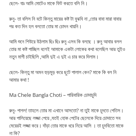
ছেলে- যাঃ আমি মোটেও মাকে ফিট করতে বলি নি।
রুনু- তা বলিস নি বটে কিন্তু মায়ের কষ্ট টা বুঝবি না ,তোর বাবা মারা যাবার
পর কত দিন হল বলতো তোর মা চোদন খায়নি।
আমি শুনে শিউরে উঠলাম ছিঃ ছিঃ রুনু এসব কি বলছে । রুনু আবার বলল
তোর মা কষ্ট পাচ্ছিল বলেই আমাকে একটা লোকের কথা বলেছিল আর তুইও
নতুন মাগী চাইছিলি ,আমি দুই এ দুই এ চার করে দিলাম।
ছেলে- কিন্তু মা অমন হুড়মুড় করে ছুটে পালাল কেন? মাকে কি বল নি
আমার কথা !
Ma Chele Bangla Choti – পারিবারিক চোদাচুদি
রুনু- পাগল! তাহলে তোর মা এখানে আসতো? না তুই মাকে চুদতে পেতিস।
আর পালিয়েছে লজ্জা পেয়ে ,যতই হোক পেটের ছেলেকে দিয়ে চোদাতে সব
মেয়েরই লজ্জা করে। দাঁড়া তোর মাকে ধরে নিয়ে আসি । তা চুদবিতো মাকে
না কি?