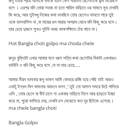
রুনু এবার প্রায় আমাকে ধমকে উঠল কেন পারবিনা ছেলেটাকে জন্ম দিয়েছিস
বলে । এরপর যদি তোরা সহজ না হতে পারিস বাড়িতে ওর সামনে মুখ দেখাবি
কি করে, আর তুইশুধু নিজের কথা ভাবছিস তোর ছেলেও ভাবতে পারে তুই
ওকে ভালবাসিস না ,বা মায়ের গুদ মারার অপরাধ বোধে যদি কিছু করে বসে।
তার চেয়ে দুজনে সুখও লুটবি অথচ কাকপক্ষিতে টের পাবে না।
Hot Bangla choti golpo ma choda chele
রুনুর যুক্তিটা এবার আমার মনে ধরল সত্যি কথা ছেলেটার দিকটা একবারও
ভাবিনি ও যদি কিছু করে বসে ,না না তার চেয়ে…..
আমার নীরব ভাবনায় রুনু ভাবল আমি বোধহয় রাজি হয়ে গেছি তাই আরও
একটু ইন্ধন দিল কামনার আগুনে বলল ,’ তুই তো আসল সময়ে উঠে পালিয়ে
এলি , তোর ছেলে যা বীর্য ঢালে না একবার নাড়িতে নিলে আর ছাড়তে ইচ্ছা
করে না, পুরো ভাসিয়ে দেয়, দেখবি চল মেঝেতে কত দূর ছিটকে এসেছে।
ma chele bangla choti
Bangla Golpo