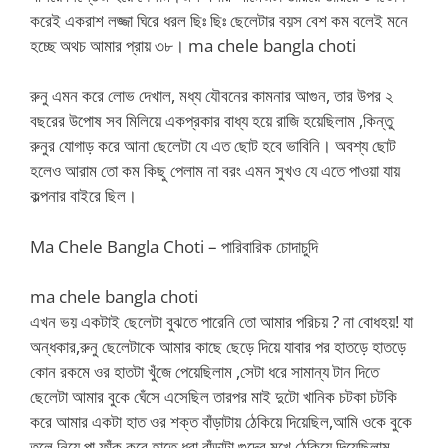
করেই একরাশ লজ্জা ঘিরে ধরল ছিঃ ছিঃ ছেলেটার বয়স বেশ কম বলেই মনে
হচ্ছে অথচ আমার প্রায় ৩৮। ma chele bangla choti
রুনু এমন করে লোভ দেখাল, মধ্য যৌবনের কামনার আগুন, তার উপর ২
বছরের উপোষ সব মিলিয়ে একপ্রকার বাধ্য হয়ে রাজি হয়েছিলাম ,কিন্তু
রুনুর যোগাড় করে আনা ছেলেটা যে এত ছোট হবে ভাবিনি। অবশ্য ছোট
হলেও আরাম তো কম কিছু পেলাম না বরং এমন সুখও যে এতে পাওয়া যায়
কল্পনার বাইরে ছিল।
Ma Chele Bangla Choti – পারিবারিক চোদাচুদি
ma chele bangla choti
এখন ভয় একটাই ছেলেটা বুঝতে পারেনি তো আমার পরিচয় ? না বোধহয়! যা
অন্ধকার,রুনু ছেলেটাকে আমার কাছে ছেড়ে দিয়ে যাবার পর হাতড়ে হাতড়ে
কোন রকমে ওর হাতটা খুঁজে পেয়েছিলাম ,সেটা ধরে সামান্য টান দিতে
ছেলেটা আমার বুকে ঘেঁসে এসেছিল তারপর মাই দুটো খানিক চটকা চটকি
করে আমার একটা হাত ওর শক্ত বাঁড়াটায় ঠেকিয়ে দিয়েছিল,আমি ওকে বুকে
তুলে নিয়ে পা ফাঁক করে হাতে ধরা বাঁড়াটা গুদের মুখে ঠেকিয়ে দিয়েছিলাম