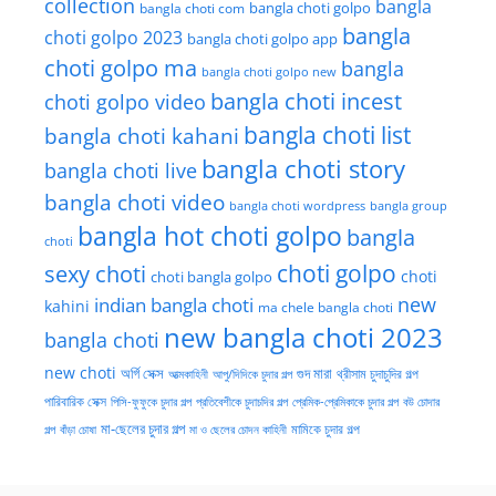
collection
bangla
bangla choti golpo
bangla choti com
bangla
choti golpo 2023
bangla choti golpo app
choti golpo ma
bangla
bangla choti golpo new
bangla choti incest
choti golpo video
bangla choti list
bangla choti kahani
bangla choti story
bangla choti live
bangla choti video
bangla choti wordpress
bangla group
bangla hot choti golpo
bangla
choti
choti golpo
sexy choti
choti
choti bangla golpo
new
indian bangla choti
kahini
ma chele bangla choti
new bangla choti 2023
bangla choti
new choti
গুদ মারা
অর্গি সেক্স
আত্মকাহিনী
আপু/দিদিকে চুদার গল্প
থ্রীসাম চুদাচুদির গল্প
পারিবারিক সেক্স
পিসি-ফুফুকে চুদার গল্প
প্রতিবেশীকে চুদাচদির গল্প
প্রেমিক-প্রেমিকাকে চুদার গল্প
বউ চোদার
মা-ছেলের চুদার গল্প
মামিকে চুদার গল্প
বাঁড়া চোষা
গল্প
মা ও ছেলের চোদন কাহিনী