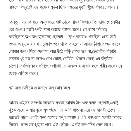
নাহলে কিছুতেই ওর পক্ষে সম্ভব ছিলনা গুদের ফুটো খুঁজে বাঁড়া ঢোকানর।
কিন্তু এবার কি হবে অন্ধকারে খাট থেকে নামব কিভাবে! তা ছাড়া ছেলেটার
তো এখনও হয়নি ধনটা ঠাসা রয়েছে আমার গুদে। যে ভাবে আঁকড়ে
ধরেছিলাম,অল্প অল্প্ হাফাচ্ছে ছেলেটা । মুখে বলতেও পারছিনা ওকে উঠে
পড়ার জন্য,আবার যদি চুপচাপ শুয়ে থাকি তাহলে ও আবার ঠাপাতে শুরু করবে
,আবার জল খসিয়ে ফেললে আর উঠে বাড়ি যেতে হবে না,ছেলেটার বাঁড়াটা
লম্বায় খুব বড় না হলেও বেশ মোটা, কোঁটটা থেঁতলে গেছে ওর বাঁড়াটার
চাপে।তিরতির করে কাঁপছে ওখানটা ,এ অবস্থায় আবার হলে শরীর একেবারে
ছেড়ে এলিয়ে যাবে।
বউ আর ভাবীকে একসাথে অন্ধকার রুমে
আমার এইসব সাতপাঁচ ভাবনার মধ্যই আবার ঠাপ শুরু করল ছেলেটা,একটু
ঝুঁকে এসে আমার বুকে মুখ গুঁজে দিল আমি হাত বাড়িয়ে ওর মাথাটা চেপে
ধরতেই নাকে একটা চেনা তেলের গন্ধ পেলাম। এই গন্ধওলা তেলটা আমার
নিজের ছেলে মাখে,হতে পারে এই ছোঁড়াও একই কম্পানির তেল মাখে।