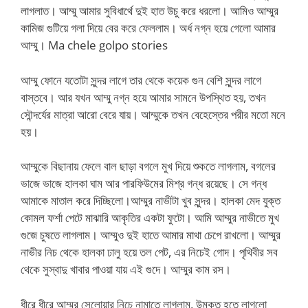
লাগলাত। আম্মু আমার সুবিধার্থে দুই হাত উচু করে ধরলো। আমিও আম্মুর
কামিজ গুটিয়ে গলা দিয়ে বের করে ফেললাম। অর্ধ নগ্ন হয়ে গেলো আমার
আম্মু। Ma chele golpo stories
আম্মু ফোনে যতোটা সুন্দর লাগে তার থেকে কয়েক গুন বেশি সুন্দর লাগে
বাস্তবে। আর যখন আম্মু নগ্ন হয়ে আমার সামনে উপস্থিত হয়, তখন
সৌন্দর্যের মাত্রা আরো বেরে যায়। আম্মুকে তখন বেহেস্তের পরীর মতো মনে
হয়।
আম্মুকে বিছানায় ফেলে বাল ছাড়া বগলে মুখ দিয়ে শুকতে লাগলাম, বগলের
ভাজে ভাজে হালকা ঘাম আর পারফিউমের মিশ্র গন্ধ রয়েছে। সে গন্ধ
আমাকে মাতাল করে দিচ্ছিলো।আম্মুর নাভীটা খুব সুন্দর। হালকা মেদ যুক্ত
কোমল ফর্শা পেটে মাঝারি আকৃতির একটা ফুটো। আমি আম্মুর নাভীতে মুখ
গুজে চুষতে লাগলাম। আম্মুও দুই হাতে আমার মাথা চেপে রাখলো। আম্মুর
নাভীর নিচ থেকে হালকা ঢালু হয়ে তল পেট, এর নিচেই গোদ। পৃথিবীর সব
থেকে সুস্বাদু খাবার পাওয়া যায় এই গুদে। আম্মুর কাম রস।
ধীরে ধীরে আম্মুর সেলোয়ার নিচে নামাতে লাগলাম, উন্মুক্ত হতে লাগলো