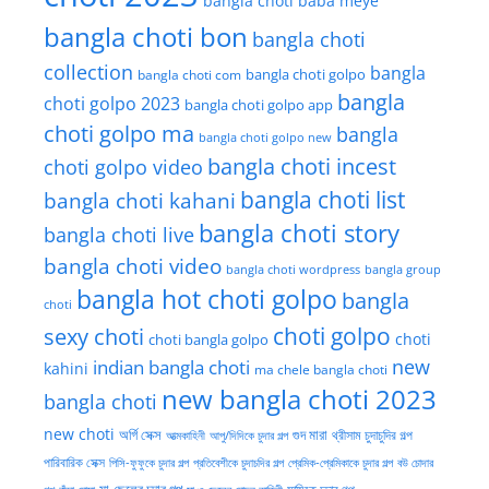
bangla choti baba meye
bangla choti bon
bangla choti
collection
bangla
bangla choti golpo
bangla choti com
bangla
choti golpo 2023
bangla choti golpo app
choti golpo ma
bangla
bangla choti golpo new
bangla choti incest
choti golpo video
bangla choti list
bangla choti kahani
bangla choti story
bangla choti live
bangla choti video
bangla choti wordpress
bangla group
bangla hot choti golpo
bangla
choti
choti golpo
sexy choti
choti
choti bangla golpo
new
indian bangla choti
kahini
ma chele bangla choti
new bangla choti 2023
bangla choti
new choti
গুদ মারা
অর্গি সেক্স
আত্মকাহিনী
আপু/দিদিকে চুদার গল্প
থ্রীসাম চুদাচুদির গল্প
পারিবারিক সেক্স
পিসি-ফুফুকে চুদার গল্প
প্রতিবেশীকে চুদাচদির গল্প
প্রেমিক-প্রেমিকাকে চুদার গল্প
বউ চোদার
মা-ছেলের চুদার গল্প
মামিকে চুদার গল্প