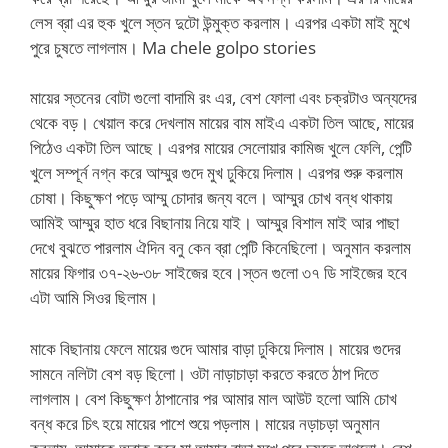
লেস ব্রা এর হুক খুলে স্তন দুটো উন্মুক্ত করলাম। এরপর একটা মাই মুখে
পুরে চুষতে লাগলাম। Ma chele golpo stories
মায়ের স্তনের বোটা গুলো বাদামি রং এর, বেশ ফোলা এবং চক্রটাও অন্যদের
থেকে বড়। খেয়াল করে দেখলাম মায়ের বাম মাইএ একটা তিল আছে, মায়ের
পিঠেও একটা তিল আছে। এরপর মায়ের সেলোয়ার কামিজ খুলে ফেলি, পেন্টি
খুলে সম্পূর্ন নগ্ন করে আম্মুর গুদে মুখ ঢুকিয়ে দিলাম। এরপর শুরু করলাম
চোষা। কিছুক্ষণ পড়ে আম্মু চোদার জন্য বলে। আম্মুর চোখ বন্ধ থাকায়
আমিই আম্মুর হাত ধরে বিছানায় নিয়ে যাই। আম্মুর বিশাল মাই আর পাছা
দেখে বুঝতে পারলাম ঐদিন বনু কেন ব্রা পেন্টি কিনেছিলো। অনুমান করলাম
মায়ের ফিগার ৩৭-২৬-৩৮ সাইজের হবে।স্তন গুলো ৩৭ ডি সাইজের হবে
এটা আমি সিওর ছিলাম।
মাকে বিছানায় ফেলে মায়ের গুদে আমার বাড়া ঢুকিয়ে দিলাম। মায়ের গুদের
সামনে নলিটা বেশ বড় ছিলো। ওটা নাড়াচাড়া করতে করতে ঠাপ দিতে
লাগলাম। বেশ কিছুক্ষণ ঠাপানোর পর আমার মাল আউট হলো আমি চোখ
বন্ধ করে চিৎ হয়ে মায়ের পাশে শুয়ে পড়লাম। মায়ের নড়াচড়া অনুমান