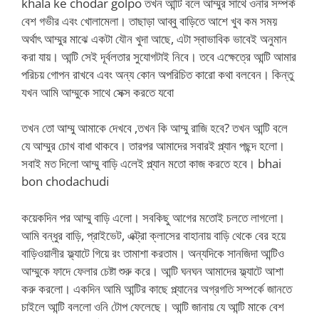
khala ke chodar golpo তখন আন্টি বলে আম্মুর সাথে ওনার সম্পর্ক
বেশ গভীর এবং খোলামেলা। তাছাড়া আব্বু বাড়িতে আশে খুব কম সময়
অর্থাৎ আম্মুর মাঝে একটা যৌন খুদা আছে, এটা স্বাভাবিক ভাবেই অনুমান
করা যায়। আন্টি সেই দূর্বলতার সুযোগটাই নিবে। তবে এক্ষেত্রে আন্টি আমার
পরিচয় গোপন রাখবে এবং অন্য কোন অপরিচিত কারো কথা বলবেন। কিন্তু
যখন আমি আম্মুকে সাথে সেক্স করতে যবো
তখন তো আম্মু আমাকে দেখবে ,তখন কি আম্মু রাজি হবে? তখন আন্টি বলে
যে আম্মুর চোখ বাধা থাকবে। তারপর আমাদের সবারই প্ল্যান পছন্দ হলো।
সবাই মত দিলো আম্মু বাড়ি এলেই প্ল্যান মতো কাজ করতে হবে। bhai
bon chodachudi
কয়েকদিন পর আম্মু বাড়ি এলো। সবকিছু আগের মতোই চলতে লাগলো।
আমি বন্ধুর বাড়ি, প্রাইভেট, এক্ট্রা ক্লাসের বাহানায় বাড়ি থেকে বের হয়ে
বাড়িওয়ালীর ফ্ল্যাটে গিয়ে রং তামাশা করতাম। অন্যদিকে সানজিদা আন্টিও
আম্মুকে ফাদে ফেলার চেষ্টা শুরু করে। আন্টি ঘনঘন আমাদের ফ্ল্যাটে আশা
করু করলো। একদিন আমি আন্টির কাছে প্ল্যানের অগ্রগতি সম্পর্কে জানতে
চাইলে আন্টি বললো ওনি টোপ ফেলেছে। আন্টি জানায় যে আন্টি মাকে বেশ