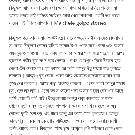
করলাম, আমাকে অবাক করে মা আমার বাড়া মুখে পুরে চুষতে লাগলো। বেশ
কিছুক্ষণ আমার বাড়া চোষার পর আমার বাড়া আবারো দাড়িয়ে পড়লো৷ মা
আমার উপরে উঠে কাউবয় স্টাইলে চোদা খেতে থাকলো। আমি দুই হাতে
মায়ের মাই টিপতে লাগলাম। Ma chele golpo stories
কিছুক্ষণ পরে আমার মাল আউট হয়। মায়ের গুদে সবটা মাল ফেলে দিলাম।
মা আরো কিছুক্ষণ কোমর দুলিয়ে আমার উপর থেকে সরে গেলো এবং আমার
বাড়া চুষতে লাগলো। বাড়া চোষা শেষে মা আমার পাশে শুয়ে পড়লো। এরপর
দুজনেই গভীর ঘুমে মগ্ন হয়ে গেলাম। কখন যে দুপুর গড়িয়ে বিকেল হয়ে
গেলো টের পেলাম না। ঘুম ভাঙ্গার পর আমি আম্মুর উচু পাছায় হাত বুলাতে
লাগলাম। আম্মুরও ঘুম ভেঙ্গে গেলো,আম্ম হাতরাতে হাতরাতে আমার বাড়া
খুজে বের করলো। এরপর বাড়া হাতাতে লাগলো। এরপর আমি আম্মুর পাছায়
চুমু খেতে লাগলাম। এতো বড় মাংসালো পাছা আমার মায়ের সেটা এর আগে
আমি খেয়ালই করি নাই।উত্তেজনায় আম্মুর বাড়া কামরাতে লাগলাম।
পোদের ফুটোয় মুখ দিয়ে চুষতে লাগলাম। অবক করা বিষয় হলো আম্মুর
পোদের ফুটো বেশ বড়, এর মানে আম্মু এর আগে পোদ চুদিয়েছে। আম্মুর
কাছে প্রশ্ন করলাম কে পোদ ফাটিয়েছে। তখন মা বললো ওনার স্বামী
অর্থাৎ আমার বাবা। কিছুক্ষণ পোঁদে চুষে আম্মুকে ডগি পজিশনে রেখে পোদে