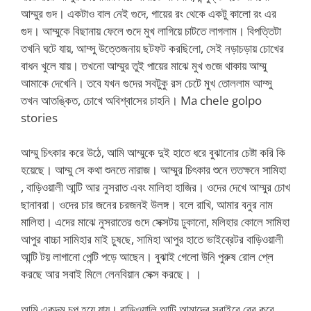
আম্মুর গুদ। একটাও বাল নেই গুদে, গায়ের রং থেকে একটু কালো রং এর
গুদ। আম্মুকে বিছানায় ফেলে গুদে মুখ লাগিয়ে চাটতে লাগলাম। বিপত্তিটা
তখনি ঘটে যায়, আম্সু উত্তেজনায় ছটফট করছিলো, সেই নড়াচড়ায় চোখের
বাধন খুলে যায়। তখনো আম্মুর তুই পায়ের মাঝে মুখ গুজে থাকায় আম্মু
আমাকে দেখেনি। তবে যখন গুদের সবটুকু রস চেটে মুখ তোললাম আম্সু
তখন আতঙ্কিত, চোখে অবিশ্বাসের চাহনি। Ma chele golpo
stories
আম্মু চিৎকার করে উঠে, আমি আম্মুকে দুই হাতে ধরে বুঝানোর চেষ্টা করি কি
হয়েছে। আম্মু সে কথা শুনতে নারাজ। আম্মুর চিৎকার শুনে ততক্ষনে সামিহা
, বাড়িওয়ালী আন্টি আর নুসরাত এবং মালিহা হাজির। ওদের দেখে আম্মুর চোখ
ছানাবরা। ওদের চার জনের চরজনই উলঙ্গ। বলে রাখি, আমার বনুর নাম
মালিহা। এদের মাঝে নুসরাতের গুদে সেক্সটয় ঢুকানো, মলিহার কোলে সামিহা
আপুর বাচ্চা সামিহার মাই চুষছে, সামিহা আপুর হাতে ভাইব্রেটর বাড়িওয়ালী
আন্টি টয় লাগানো পেন্টি পড়ে আছেন। বুঝাই গেলো উনি পুরুষ রোল প্লে
করছে আর সবাই মিলে লেনবিয়ান সেক্স করছে। ।
আমি একদম চুপ হয়ে যায়। বাড়িওয়ালি আন্টি আমাদের সবাইরে বের করে