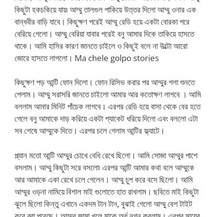
কিছুটা হকচকিয়ে যায়৷ আম্মু তালগুল পাকিয়ে উত্তর দিলো আম্মু ওনার এক
বান্ধবীর বাড়ি যাবে। কিছুক্ষণ পরেই আম্মু রেডি হয়ে একটা বোরকা পরে
বেরিয়ে গেলো। আম্মু বেরিয়া যাবার পরেই বনু আমার দিকে তাকিয়ে হাসতে
থাকে। আমি হাসির কারণ জানতে চাইলে ও কিছুই বলে না উল্টো আরো
জোরে হাসতে লাগলো। Ma chele golpo stories
কিছুক্ষণ পড় আন্টি ফোন দিলো। ফোন রিসিভ করার পর আম্মুর গলা শুনতে
পেলাম। আম্মু সরাসরি জানতে চাইলো আমার আর কতোক্ষণ লাগবে । আমি
বললাম আমার মিনিট পাঁচেক লাগবে। এরপর রেডি হয়ে বাসা থেকে বের হতে
গেলে বনু আমাকে দাড় করিয়ে একটা প্যাকেট ধরিয়ে দিলো এবং বললো এটা
সব শেষে আম্মুকে দিতে। এরপর চলে গেলাম আন্টির ফ্ল্যাটে।
প্ল্যান মতো আন্টি আম্মুর চোখে বেধি রেখে ছিলো। আমি সোজা আম্মুর পাশে
বসলাম। আম্মু কিছুটা সরে বসলো৷ এরপর আন্টি আমার কথা বলে আম্মুকে
আর আমাকে একা রেখে চলে গেলেন। আম্মু চুপ করে বসে ছিলো। আমি
আম্মুর ওড়না নামিয়ে বিশাল মাই গুলোতে হাত রাখলাম। ছবিতে মাই কিছুটা
ঝুলে ছিলো কিন্তু এখানে একদম টান টান, বুঝাই গেলো আম্মু বেশ টাইট
করে ব্রা পরেছে। আম্মুর জামা খুলে মাকে অর্ধ নগ্ন করলাম। এরপর মায়ের