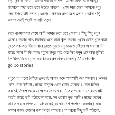
বাড়া ঢুকিয়ে দিলাম। এরপর শুরু হলো ঠাপ। ঠাপের তালে তালে আম্মুর
মাংসালো পাছা দুলে দুলে উঠতে লাগলো। পোদ মারা শেষে আম্মুকে বনুর
দেয়া উপরহারটা দিলাম। এরপর সেদিনের মতো চলে এলাম। আমি বাড়ি
আসার একটু পরেই মা বাড়ি এলো।
রাতে খাওয়াদাওয়া শেষে আমি আমার রুমে চলে গেলাম। পিছু পিছু বনুও
এলো। আমার সাথে বিছানায় এসে জামা খুলে আমার পেন্টের চেইন খুলে বাড়া
চুষতে শুরু করে দিলো৷ বাড়া চুষতে চুষতে বনু জানতে চাইলো আজ সারা দিন
মায়ের সাথে কি কি হলো৷ বনুকে উপুর করে শুয়ে দিয়ে বনুর গুদে বাড়া ঢুকিয়ে
ঠাপ দিতে দিতে বনুকে সারা দিনের গল্প শুনিয়ে দিলাম। Ma chele
golpo stories
বনুকে মন মতো ঠাপিয়ে দুজনেই আমার রুমে পাশাপাশি শুয়ে পড়লাম। আমার
ফোন বেজে উঠলো , মায়ের নাম্বার থেকে ফোন এসেছে। ফোন রিসিভ
করতেই ঐপাশ থেকে মা আমার খোজ খবর নিতে লাগলো৷ মা মেসেজে হুট
করেই মায়ের ছবি পাঠাতে লাগলো, সব গুলোই নূড৷ আমিও মায়ের দেহের
তারিফ করতে লাগলাম। মায়ের মাই গুলোর বেশ প্রশংসা করলাম। মাও
আমার বাড়ার জোরের কথা বলতে লাগলো। মা আরো কিছু ছবি পাঠালো,