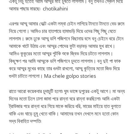
একটু নিচু হতেই আমি আম্মুর মাই চুষতে লাগলাম। বনু তখনও স্কেল দিয়ে
আমার পাছায় মারছে৷ chotikahini
এরপর আম্মু আমার বেল্টে একটা লম্বা চেইন লাগিয়ে টানতে টানতে বেড রুমে
নিয়ে গেলো। আমিও চার হাতপায়ে হামাগুড়ি দিয়ে ওদের পিছু পিছু যেতে
লাগলাম। রুমে ঢুকে আম্মু ডগি পজিশনে বিছানায় বসে বনু চেইনে থরে টেনে
আমাকে খাটে উঠায় এবং আম্মুর পোদের ফুটা বড়াবড় আমার মুখ রাখে।
আমিও কুকুরের মতো আম্মুর পুটকি শুকে জ্বিভ দিয়ে চটতে লাগলাম।
কিছুক্ষণ পর আমি আম্মুকে ডগি পজিশনে চুদতে লাগলাম। বনু দুই পা ফাক
করে আম্মুর মুখের কাছে তার গুদটা রাখলো, আম্মু কুত্তির মতো জিভ দিয়ে
গুদটা চাটতে লাগলো। Ma chele golpo stories
রাতে আরো কয়েকবার চুদাচুটি হলো৷ ঘুম ভাঙ্গে দুপুরের একটু আগে। মা অন্য
দিনের মতো ঢিলে ঢালা জামা পরে রান্না ঘরে রান্না করছিলো৷ আমি একটা
ট্রাউজার পরে রান্না ধরে গিয়ে মাকে জরিয়ে ধরি, মায়ের মাইয়ে হাত বুলাতে
থাকি এবং ঘাড়ে চুমু খেতে থাকি। আমাদের তখন দেখলে মনে হতো কোন
সদ্য বিবাহিত দম্পতি৷