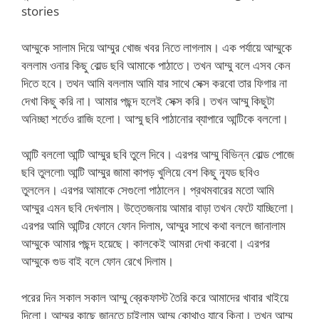
stories
আম্মুকে সালাম দিয়ে আম্মুর খোজ খবর নিতে লাগলাম। এক পর্যায়ে আম্মুকে
বললাম ওনার কিছু বোল্ড ছবি আমাকে পাঠাতে। তখন আম্মু বলে এসব কেন
দিতে হবে। তথন আমি বললাম আমি যার সাথে সেক্স করবো তার ফিগার না
দেখা কিছু করি না। আমার পছন্দ হলেই সেক্স করি। তখন আম্মু কিছুটা
অনিচ্ছা শর্তেও রাজি হলো। আস্মু ছবি পাঠানোর ব্যাপারে আন্টিকে বললো।
আন্টি বললো আন্টি আম্মুর ছবি তুলে দিবে। এরপর আম্মু বিভিন্ন বোল্ড পোজে
ছবি তুললো৷ আন্টি আম্মুর জামা কাপড় খুলিয়ে বেশ কিছু ন্যূড ছবিও
তুললেন। এরপর আমাকে সেগুলো পাঠালেন। প্রথমবারের মতো আমি
আম্মুর এমন ছবি দেখলাম। উত্তেজনায় আমার বাড়া তখন ফেটে যাচ্ছিলো।
এরপর আমি আন্টির ফোনে ফোন দিলাম, আম্মুর সাথে কথা বললে জানালাম
আম্মুকে আমার পছন্দ হয়েছে। কালকেই আমরা দেখা করবো। এরপর
আম্মুকে গুড বাই বলে ফোন রেখে দিলাম।
পরের দিন সকাল সকাল আম্মু ব্রেকফাস্ট তৈরি করে আমাদের খাবার খাইয়ে
দিলো। আম্মুর কাছে জানতে চাইলাম আম্মু কোথাও যাবে কিনা। তখন আম্মু