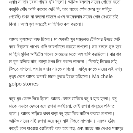
এবার মা তার ঢবকা পাছার ছবি দিলো। আমিও বললাম মায়ের পোঁদের মতো
কামুকি পোঁদ আমি কারোর দেখি নি, আর মায়ের পোঁদ মেরে খুব শান্তি
পেয়েছি৷ তখন মা বললো তাহলে এখন আরেকবার মায়ের পোদ দেখতে চাই
কিনা। আমি হ্যা বলতেই মা ভিডিও কল করলো।
আমার ক্যামেরা অফ ছিলো। মা ফোনটা খুব সম্ভবত টেবিলের উপরে সেট
করে বিছানার পাশের খালি জায়গাটাতে নাচতে লাগলো। নাচ বললে ভুল হবে,
মা হিন্দি মুভির আইটেম গানের মেয়েদের মতো অঙ্গ ভঙ্গি করছিলো। বার বার
মা বুক দুলিয়ে মাই জোড়া উপর নিচ করতে লাগলো। নিজেই নিজের মাই
টিপতে লাগলো, পাছায় থাপ্পর মারতে লাগলো। সত্যি বলতে মায়ের এই নগ্ন
নৃত্য দেখে আমার তখনই মাকে চুদতে ইচ্ছে হচ্ছিলো। Ma chele
golpo stories
বনুর ঘুম ভেঙ্গে গিয়ে ছিলো, আমার ফোনে তাকিয়ে বনু থ হয়ে হলো। বনু
মাকে এভাবে দেখবে বলে কল্পনা করছিলো, সেই কল্পনা বাস্তবে পরিনত
হলো। আমার দাড়িয়ে থাকা বাড়া বনু হাত নিয়ে মালিস করতে লাগলো।
আমিও মায়ের মাই কল্পনা করে বনুর মাই টিপতে লাগলাম। এরপর হঠাৎ
কারেন্ট চলে যাওয়ায় ওয়াইফাই অফ হয়ে যায়, এবং মায়ের নাচ দেখাও সমাপ্ত