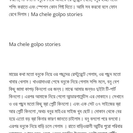
শপিং করাতে এবং স্পেশল কোন গিফ্ট দিতে। আমি সব করবো বলে ফোন
রেখে দিলাম। Ma chele golpo stories
Ma chele golpo stories
মায়ের কথা মতো বনুকে নিয়ে ওর পছন্দের রেস্টুরেন্টে গেলাম, ওর পছন্দ মতো
খাবার খেলাম। খাওয়াদাওয়া শেষে বনুকে নিয়ে গেলাম সপিং মলে, বনু বেশ
কিছু জামা কাপড় কিনলো ওর জন্য। মাঝে আমার জন্যও দুইটা টি-শার্ট
কিনলো। এরপর আমাকে নিয়ে গেলো আন্ডারগার্মেন্টস এর দোকানে। সেখানে
ও ওর পছন্দ মতো কিছু ব্রা পেন্টি কিনলো। এবং এক সেট ৩৭ সাইজের ব্রা
আর পেন্টি কিনলো ,অথচ বনুর মাইএর সাইজ খুব ছোট। দোকান থেকে বের
হয়ে এতো বড় ব্রা কিনার কারণ জানতে চাইলাম। বনু বললো পরে বলবো।
এরপর বনুকে নিয়ে বাড়ি চলে গেলাম । রাতে বাড়িওয়ালী আন্টির পুরো পরিবার