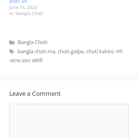
anari_69
June 13, 2023
In "Bangla Choti"
Categories
Bangla Choti
Tags
bangla choti ma
,
choti golpo
,
choti kahini
,
ভাই
বোনের চোদন কাহিনী
Leave a Comment
Comment