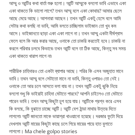
আম্মু ও আন্টির কথা বার্তা শুরু হলো। আন্টি আম্মুকে বললো ভাবি এভাবে একা
একা থাকতে কি ভালো লাগে? তখন আম্মু বলে একা কোথায়? আমার ছেলে
আছে মেয়ে আছে। আপনারা আছেন। তখন আন্টি একটু হেসে বলে আমি
সেটার কথা বলছি না ভাবি, আমি বলতে চাচ্ছিলাম ভাইজান তো খুব কম
আসে। ভাইজানতে ছাড়া একা একা লাগে না। তখন আম্মু একটা দীর্ঘশ্বাস
ফেলে বলে কি আর করার আছে, ওনাকে তো চাকরি করতেই হবে। চাকরি না
করলে পরিবার চলবে কিভাবে৷ তখন আন্টি বলে তা ঠিক আছে, কিন্তু সব সময়
একা থাকতে খারাপ লাগে না৷
শারীরিক চাহিদারও তো একটা ব্যাপার আছে। শরির কি এসব অজুহাত মানে
ভাবি। তথন আম্মু বলে সেটাতো মানে না ভাবি, কিন্তু ওপায়ও তো নেই।
ওনাকে তো আর চলে আসতে বলা যায় না। তখন আন্টি একটু ঝুকি নিয়ে
বললো শুধু কি ভাইয়াই চাহিদা মেটাতে পারবে? আপনি চাইলেও তো মেটাতে
পারেন ভাবি। তখন আম্মু কিছুটা চুপ হয়ে যায়। আন্টিকে প্রশ্ন করে এসব
কি বলছে, কি বুঝাতে চাচ্ছে আন্টি। আন্টি বেশ ঠান্ডা মাথায় উত্তর দিতে
লাগলো৷ আন্টি জানতো মাকে ভায়াগ্রা খাওয়ানো হয়েছে। দরজার ফুটো দিয়ে
দেখলাম আন্টি মায়ের কিছুটা কাছে চলে গিয়ে মায়ের পায়ে হাত বুলাতে
লাগলো। Ma chele golpo stories