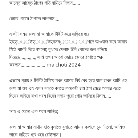
আস্তে আস্তে ঠাপের গতি বাড়িয়ে দিলাম,,,,,,
জোরে জোরে ঠাপাতে লাগলাম,,,,
একটা সময় রুপ্সা মা আমাকে টাইট করে জড়িয়ে ধরে
ইহহ্্্্ইহ্্্্উহমমম্্্্্ ্্শব্দে আওয়াজ করে আমার
পিঠে খামচি দিয়ে বসলো; বুঝতে পেলাম উনি গোদের জল খসিয়ে
দিয়েছে,,,,,,,,,,,,,আমি তখন আরো জোরে জোরে ঠাপাতে শুরু
করলাম,,,,,,,,,,,,,,,,,,,, ma choti 2024
এভাবে প্রায় ৪ মিনিট ঠাপিয়ে যখন আমার বির্য বের হয়ে যাবে তখন আমি ওহ
রুপ্সা মা ওহ ওহ এমন বলতে বলতে কয়েকটা রাম ঠাপ মেরে আমার এতো
দিনের জমিয়ে রাখা গরম বির্যের দলায় পুরো গোদ ভাসিয়ে দিলাম,,,,,
আহ এ যেনো এক পরম শান্তি;
রুপ্সা মা আমার মাথায় হাত বুলাতে বুলাতে আমার কপালে চুমা দিলো, আমিও
তাকে জড়িয়ে ধরে শুয়ে রোইলাম।