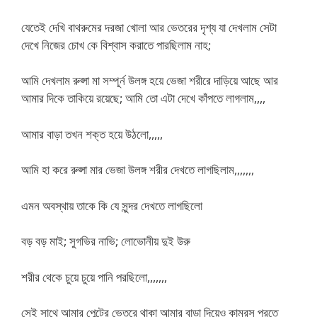
যেতেই দেখি বাথরুমের দরজা খোলা আর ভেতরের দৃশ্য যা দেখলাম সেটা
দেখে নিজের চোখ কে বিশ্বাস করাতে পারছিলাম নাহ;
আমি দেখলাম রুপ্সা মা সম্পূর্ন উলঙ্গ হয়ে ভেজা শরীরে দাড়িয়ে আছে আর
আমার দিকে তাকিয়ে রয়েছে; আমি তো এটা দেখে কাঁপতে লাগলাম,,,,
আমার বাড়া তখন শক্ত হয়ে উঠলো,,,,,
আমি হা করে রুপ্সা মার ভেজা উলঙ্গ শরীর দেখতে লাগছিলাম,,,,,,,
এমন অবস্থায় তাকে কি যে সুন্দর দেখতে লাগছিলো
বড় বড় মাই; সুগভির নাভি; লোভোনীয় দুই উরু
শরীর থেকে চুয়ে চুয়ে পানি পরছিলো,,,,,,,
সেই সাথে আমার পেন্টের ভেতরে থাকা আমার বাড়া দিয়েও কামরস পরতে