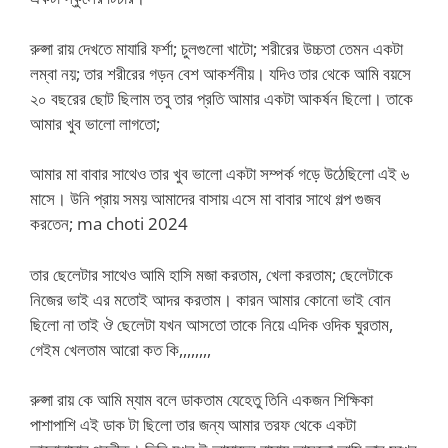
রুপ্সা রায় দেখতে মাযারি ফর্শা; চুলগুলো খাটো; শরীরের উচ্চতা তেমন একটা
লম্বা নয়; তার শরীরের গড়ন বেশ আকর্শনীয়। যদিও তার থেকে আমি বয়সে
২০ বছরের ছোট ছিলাম তবু তার প্রতি আমার একটা আকর্ষন ছিলো। তাকে
আমার খুব ভালো লাগতো;
আমার মা বাবার সাথেও তার খুব ভালো একটা সম্পর্ক গড়ে উঠেছিলো এই ৬
মাসে। উনি প্রায় সময় আমাদের বাসায় এসে মা বাবার সাথে গল্প গুজব
করতেন; ma choti 2024
তার ছেলেটার সাথেও আমি হাসি মজা করতাম, খেলা করতাম; ছেলেটাকে
নিজের ভাই এর মতোই আদর করতাম। কারন আমার কোনো ভাই বোন
ছিলো না তাই ঔ ছেলেটা যখন আসতো তাকে নিয়ে এদিক ওদিক ঘুরতাম,
গেইম খেলতাম আরো কত কি,,,,,,,,
রুপ্সা রায় কে আমি ম্যাম বলে ডাকতাম যেহেতু তিনি একজন শিক্ষিকা
পাশাপাশি এই ডাক টা ছিলো তার জন্য আমার তরফ থেকে একটা