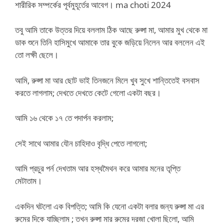
শারীরিক সম্পর্কের পূর্বমুহূর্তের আবেগ। ma choti 2024
তবু আমি তাকে উত্তর দিয়ে বললাম ঠিক আছে রুপ্সা মা, আমার মুখ থেকে মা
ডাক শুনে তিনি হাসিমুখে আমাকে তার বুকে জড়িয়ে নিলেন আর বললেন এই
তো লক্ষী ছেলে।
আমি, রুপ্সা মা আর ছোট ভাই তিনজনে মিলে খুব সুখে শান্তিতেই বসবাস
করতে লাগলাম; দেখতে দেখতে কেটে গেলো একটা বছর।
আমি ১৬ থেকে ১৭ তে পদার্পন করলাম;
সেই সাথে আমার যৌন চাহিদাও বৃদ্ধি পেতে লাগলো;
আমি প্রচুর পর্ন দেখতাম আর হস্থমৈথন করে আমার মনের তৃপ্তি
মেটাতাম।
একদিন ঘটলো এক বিপত্তি; আমি কি যেনো একটা বলার জন্য রুপ্সা মা এর
রুমের দিকে যাচ্ছিলাম ; তখন রুপ্সা মার রুমের দরজা খোলা ছিলো, আমি