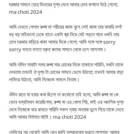
দরজার সামনে যেয়ে ভিতরের দৃশ্য দেখে আমার চোখ কপালে উঠে গেলো;
ma choti 2024
আমি দেখতে পেলাম রুপ্সা মা শরীরের জামা খুলে সেই জামা তার মাযারি ফর্শা
বড় বড় মাইগুলো ঢেকে হাতে একটা ব্রা নিয়ে যেই পড়তে যাবে ওমনি তার
চোখ দরজায় দাড়িয়ে থাকা আমার দিকে গেলো; আমি সঙ্গে সঙ্গে sorry
sorry বলতে বলতে দ্রুত রুমের সামনে থেকে চলে আসলাম।
আমি ঔদিন সারাটা সময় রুপ্সা মার চোখের দিকে তাকাতে পারিনি, যখনি তাকে
দেখতাম তখনই ঔ দৃশ্য টা চোখের সামনে ভেসে উঠতো; তখনই আমার বাড়া
লাফিয়ে উঠতো, আমি নিজেকে সামলে নিতাম।
ঔদিন রাতে যা হবার কথা ছিলো না কখোনো তাই হলো, আমি রুপ্সা মা কে
ভেবে হস্থমৈথন করেছিলাম; রুপ্সা মা এর খোলা পিঠ, মাই এর আংশিক দৃশ্য
দেখে নিজেকে ধরে রাখতে পারিনি সকল ন্যায় অন্যায় ভুলে গিয়ে তাকে ভেবে
আমি আমার বির্যপাত ঘটাই। ma choti 2024
সেদিনের পর থেকেই আমি কেন জানি অপরাধবোধ করতে লাগলাম; আমার