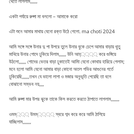
খেতে লাগলাম,,,,,,
একটা পর্যায়ে রুপ্সা মা বললো – আমাকে করো
এটা শুনে আমার মাথায় যেনো রক্ত উঠে গেলো. ma choti 2024
আমি সঙ্গে সঙ্গে উনার দু পা উপরে তুলে উনার বুকে চেপে আমার বাড়ায় থুতু
মাখিয়ে উনার গোদে ঢুকিয়ে দিলাম,,,,,, উনি আহ্্্্্ করে গুঙ্গিয়ে
উঠলো,,,,,, গোদের ভেতর বাড়া ঢুকাতেই আমাি যেনো কোথায় হারিয়ে গেলাম;
মনে হলো আমি যেনো আমার বাড়া কোনো অতল গভির আগুনের গর্তে
ঢুকিয়েছি,,,,,,তখন যে ভালো লাগা ও মজার অনুভূতি পেয়েছি তা বলে
বোঝানো সম্ভব নয়,,,,
আমি রুপ্সা মার উপর ঝুকে তাকে কিস করতে করতে ঠাপাতে লাগলাম,,,,,,,
ওমম্্্্ উমম্্্্্ স্বরে শব্দ করে করে আমি ঠাপিয়ে
যাচ্ছিলাম,,,,,,,