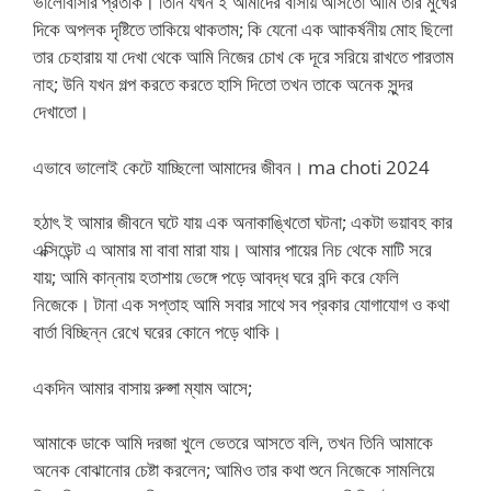
ভালোবাসার প্রতীক। তিনি যখন ই আমাদের বাসায় আসতো আমি তার মুখের
দিকে অপলক দৃষ্টিতে তাকিয়ে থাকতাম; কি যেনো এক আাকর্ষনীয় মোহ ছিলো
তার চেহারায় যা দেখা থেকে আমি নিজের চোখ কে দূরে সরিয়ে রাখতে পারতাম
নাহ; উনি যখন গল্প করতে করতে হাসি দিতো তখন তাকে অনেক সুন্দর
দেখাতো।
এভাবে ভালোই কেটে যাচ্ছিলো আমাদের জীবন। ma choti 2024
হঠাৎ ই আমার জীবনে ঘটে যায় এক অনাকাঙ্খিতো ঘটনা; একটা ভয়াবহ কার
এক্সিডেন্ট এ আমার মা বাবা মারা যায়। আমার পায়ের নিচ থেকে মাটি সরে
যায়; আমি কান্নায় হতাশায় ভেঙ্গে পড়ে আবদ্ধ ঘরে বন্দি করে ফেলি
নিজেকে। টানা এক সপ্তাহ আমি সবার সাথে সব প্রকার যোগাযোগ ও কথা
বার্তা বিচ্ছিন্ন রেখে ঘরের কোনে পড়ে থাকি।
একদিন আমার বাসায় রুপ্সা ম্যাম আসে;
আমাকে ডাকে আমি দরজা খুলে ভেতরে আসতে বলি, তখন তিনি আমাকে
অনেক বোঝানোর চেষ্টা করলেন; আমিও তার কথা শুনে নিজেকে সামলিয়ে