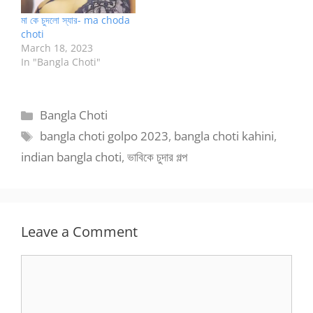
মা কে চুদলো স্যার- ma choda
choti
March 18, 2023
In "Bangla Choti"
Categories
Bangla Choti
Tags
bangla choti golpo 2023
,
bangla choti kahini
,
indian bangla choti
,
ভাবিকে চুদার গল্প
Leave a Comment
Comment