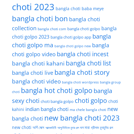
choti 2023
bangla choti baba meye
bangla choti bon
bangla choti
collection
bangla
bangla choti golpo
bangla choti com
bangla
choti golpo 2023
bangla choti golpo app
choti golpo ma
bangla
bangla choti golpo new
bangla choti incest
choti golpo video
bangla choti list
bangla choti kahani
bangla choti story
bangla choti live
bangla choti video
bangla choti wordpress
bangla group
bangla hot choti golpo
bangla
choti
choti golpo
sexy choti
choti
choti bangla golpo
new
indian bangla choti
kahini
ma chele bangla choti
new bangla choti 2023
bangla choti
new choti
গুদ মারা
অর্গি সেক্স
আত্মকাহিনী
আপু/দিদিকে চুদার গল্প
থ্রীসাম চুদাচুদির গল্প