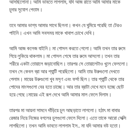
আসছিলোনা। আমি ভাবতে লাগলাম, যদি আজ রাতে আমি আমার মাকে
চুদার সুযোগ পেতাম।
তবে আমার ভাগ্য আমার সাথে ছিলনা। কখন যে ঘুমিয়ে পরেছি তা টেরও
পাইনি। এখন আমি সবসময় মাকে খাবাপ চোখে দেখি।
আমি আজ কলেজ যাইনি। মা গোসল করতে গেলো। আমি তখন তার রুমে
গিয়ে লুকিয়ে থাকলাম। মা গোসল শেষে তার রুমে আসলো। তখন তার
শরীরে একটা তোয়ালে জড়ানোছিল। তারপর সে তোয়ালেটাও খুলে ফেললো।
তখন সে কেবল ব্রা আর প্যান্টি পরেছিলো। আমি তার উরুগুলো দেখতে
পেলাম। মায়ের উরুগুলো খুব মসৃণ এবং ফর্সা ছিল। তার প্যান্টি থেকে তার
পোদের মাংসগুলো বের হতে চাচ্ছে। আর তার ব্রাটা দেখে মনে হচ্ছে ছোট
হয়ে গেছে।মায়ের এই রূপ দেখে আমি আমার মাল ফেলে দিলাম।
তারপর মা আয়না সামনে দাঁড়িয়ে চুল আছড়াতে লাগলো। হঠাৎ মা বাবার
রেজার নিয়ে নিজের বগলের চুলগুলো ফেলে দিলো। এতে তাকে আরো সেক্সি
লাগছিলো। তখন আমি ভাবতে লাগলাম ইস.. মা যদি আমার বউ হতো।