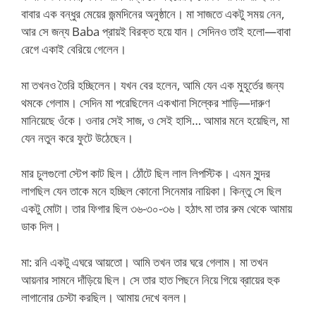
বাবার এক বন্ধুর মেয়ের জন্মদিনের অনুষ্ঠানে। মা সাজতে একটু সময় নেন,
আর সে জন্য Baba প্রায়ই বিরক্ত হয়ে যান। সেদিনও তাই হলো—বাবা
রেগে একাই বেরিয়ে গেলেন।
মা তখনও তৈরি হচ্ছিলেন। যখন বের হলেন, আমি যেন এক মুহূর্তের জন্য
থমকে গেলাম। সেদিন মা পরেছিলেন একখানা সিল্কের শাড়ি—দারুণ
মানিয়েছে ওঁকে। ওনার সেই সাজ, ও সেই হাসি… আমার মনে হয়েছিল, মা
যেন নতুন করে ফুটে উঠেছেন।
মার চুলগুলো স্টেপ কাট ছিল। ঠোঁটে ছিল লাল লিপস্টিক। এমন সুন্দর
লাগছিল যেন তাকে মনে হচ্ছিল কোনো সিনেমার নায়িকা। কিন্তু সে ছিল
একটু মোটা। তার ফিগার ছিল ৩৬-৩০-৩৬। হঠাৎ মা তার রুম থেকে আমায়
ডাক দিল।
মা: রনি একটু এঘরে আয়তো। আমি তখন তার ঘরে গেলাম। মা তখন
আয়নার সামনে দাঁড়িয়ে ছিল। সে তার হাত পিছনে নিয়ে গিয়ে ব্রায়ের হুক
লাগানোর চেস্টা করছিল। আমায় দেখে বলল।