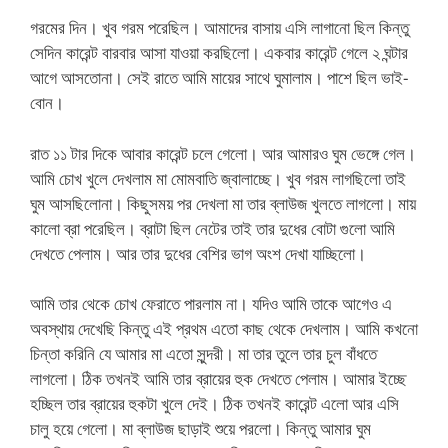
গরমের দিন। খুব গরম পরেছিল। আমাদের বাসায় এসি লাগানো ছিল কিন্তু
সেদিন কারেন্ট বারবার আসা যাওয়া করছিলো। একবার কারেন্ট গেলে ২ ঘন্টার
আগে আসতোনা। সেই রাতে আমি মায়ের সাথে ঘুমালাম। পাশে ছিল ভাই-
বোন।
রাত ১১ টার দিকে আবার কারেন্ট চলে গেলো। আর আমারও ঘুম ভেঙ্গে গেল।
আমি চোখ খুলে দেখলাম মা মোমবাতি জ্বালাচ্ছে। খুব গরম লাগছিলো তাই
ঘুম আসছিলোনা। কিছুসময় পর দেখলা মা তার ব্লাউজ খুলতে লাগলো। মায়
কালো ব্রা পরেছিল। ব্রাটা ছিল নেটের তাই তার দুধের বোটা গুলো আমি
দেখতে পেলাম। আর তার দুধের বেশির ভাগ অংশ দেখা যাচ্ছিলো।
আমি তার থেকে চোখ ফেরাতে পারলাম না। যদিও আমি তাকে আগেও এ
অবস্থায় দেখেছি কিন্তু এই প্রথম এতো কাছ থেকে দেখলাম। আমি কখনো
চিন্তা করিনি যে আমার মা এতো সুন্দরী। মা তার তুলে তার চুল বাঁধতে
লাগলো। ঠিক তখনই আমি তার ব্রায়ের হুক দেখতে পেলাম। আমার ইচ্ছে
হচ্ছিল তার ব্রায়ের হুকটা খুলে দেই। ঠিক তখনই কারেন্ট এলো আর এসি
চালু হয়ে গেলো। মা ব্লাউজ ছাড়াই শুয়ে পরলো। কিন্তু আমার ঘুম