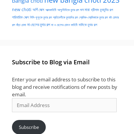
new bangla choti 2023
bangla choti
new choti
গুদ মারা
অর্গি সেক্স
আত্মকাহিনী
আপু/দিদিকে চুদার গল্প
থ্রীসাম চুদাচুদির গল্প
পারিবারিক সেক্স
পিসি-ফুফুকে চুদার গল্প
প্রতিবেশীকে চুদাচদির গল্প
প্রেমিক-প্রেমিকাকে চুদার গল্প
বউ চোদার
মা-ছেলের চুদার গল্প
মামিকে চুদার গল্প
বাঁড়া চোষা
গল্প
মা ও ছেলের চোদন কাহিনী
Subscribe to Blog via Email
Enter your email address to subscribe to this
blog and receive notifications of new posts by
email.
Email
Address
Subscribe