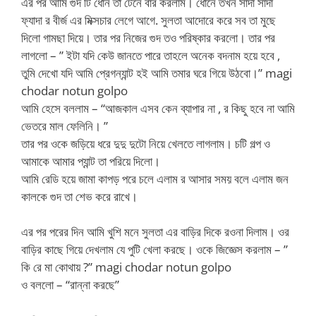
এর পর আমি গুদ টি ধোন তা টেনে বার করলাম। ধোনে তখন সাদা সাদা
ফ্যাদা র বীর্জ এর মিক্সচার লেগে আগে. সুলতা আদোরে করে সব তা মুছে
দিলো গামছা দিয়ে। তার পর নিজের গুদ তও পরিষ্কার করলো। তার পর
লাগলো – ” ইটা যদি কেউ জানতে পারে তাহলে অনেক বদনাম হয়ে হবে ,
তুমি দেখো যদি আমি প্রেগন্যান্ট হই আমি তমার ঘরে গিয়ে উঠবো।” magi
chodar notun golpo
আমি হেসে বললাম – “আজকাল এসব কেন ব্যাপার না , র কিছু হবে না আমি
ভেতরে মাল ফেলিনি। ”
তার পর ওকে জড়িয়ে ধরে দুদু দুটো নিয়ে খেলতে লাগলাম। চটি গল্প ও
আমাকে আমার প্যান্ট তা পরিয়ে দিলো।
আমি রেডি হয়ে জামা কাপড় পরে চলে এলাম র আসার সময় বলে এলাম জন
কালকে গুদ তা শেভ করে রাখে।
এর পর পরের দিন আমি খুশি মনে সুলতা এর বাড়ির দিকে রওনা দিলাম। ওর
বাড়ির কাছে গিয়ে দেখলাম যে পুটি খেলা করছে। ওকে জিজ্ঞেস করলাম – ”
কি রে মা কোথায় ?” magi chodar notun golpo
ও বললো – “রান্না করছে”