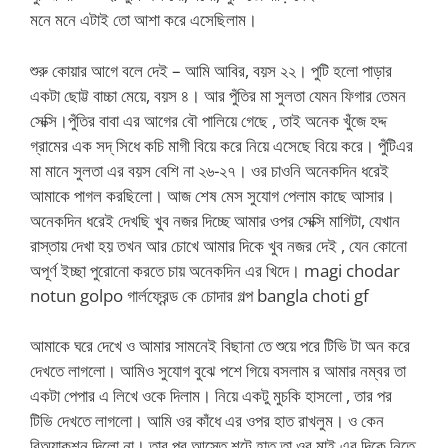
মনে মনে এটাই তো আশা করে এসেছিলাম।
শুরু কোয়ার আগে বলে দেই – আমি আবির, বয়স ২২। পুটি হলো পাড়ার
একটা ছোট্ট বাচ্চা মেয়ে, বয়স ৪। আর পুঁতির মা সুলতা যেমন ফিগার তেমন
সেক্সি।পুঁতির বাবা এর আগের বৌ পালিয়ে গেছে , তাই অনেক খুঁজে হদ্দ
গ্রামের এক সদ্ সিধে কচি মাগী বিয়ে করে নিয়ে এসেছে বিয়ে করে। পুঁটিএর
মা মানে সুলতা এর বয়স বেশি না ২৬-২৭। ওর চাওনি অনেকদিন ধরেই
আমাকে পাগল করছিলো। আজ শেষ মেস সুযোগ পেলাম কাছে আসার।
অনেকদিন ধরেই দেখছি খুব নজর দিচ্ছে আমার ওপর সেক্সি মাগিটা, যেখান
রাস্তায় দেখা হয় তখন আর চোখে আমার দিকে খুব নজর দেই , যেন কোনো
অপূর্ণ ইচ্ছা পুরোনো করতে চায় অনেকদিন এর খিদে। magi chodar
notun golpo গার্লফ্রেন্ড কে চোদার গল্প bangla choti gf
আমাকে ঘরে দেখে ও আমার সামনেই বিছানা তে শুয়ে পরে টিভি টা অন করে
দেখতে লাগলো। আমিও সুযোগ বুঝে পশে গিয়ে বসলাম র আমার নম্বর তা
একটা পেপার এ লিখে ওকে দিলাম। নিয়ে একটু মুচকি হাসলো , তার পর
টিভি দেখতে লাগলো। আমি ওর কাঁধে এর ওপর হাত রাখলুম। ও কেন
রিঅ্যাকশন দিলো না। তার পর আস্তে শটে হাত তা ওর মাই এর দিকে নিতে