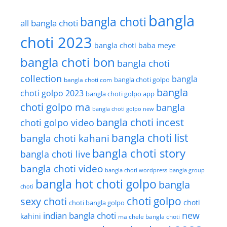
bangla
bangla choti
all bangla choti
choti 2023
bangla choti baba meye
bangla choti bon
bangla choti
collection
bangla
bangla choti golpo
bangla choti com
bangla
choti golpo 2023
bangla choti golpo app
choti golpo ma
bangla
bangla choti golpo new
bangla choti incest
choti golpo video
bangla choti list
bangla choti kahani
bangla choti story
bangla choti live
bangla choti video
bangla choti wordpress
bangla group
bangla hot choti golpo
bangla
choti
choti golpo
sexy choti
choti
choti bangla golpo
new
indian bangla choti
kahini
ma chele bangla choti