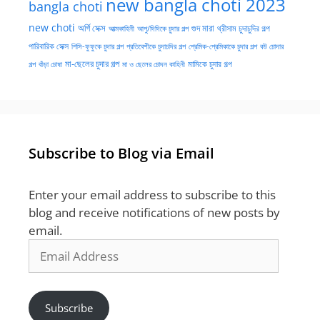
new bangla choti 2023
bangla choti
new choti
গুদ মারা
অর্গি সেক্স
আত্মকাহিনী
আপু/দিদিকে চুদার গল্প
থ্রীসাম চুদাচুদির গল্প
পারিবারিক সেক্স
পিসি-ফুফুকে চুদার গল্প
প্রতিবেশীকে চুদাচদির গল্প
প্রেমিক-প্রেমিকাকে চুদার গল্প
বউ চোদার
মা-ছেলের চুদার গল্প
মামিকে চুদার গল্প
বাঁড়া চোষা
গল্প
মা ও ছেলের চোদন কাহিনী
Subscribe to Blog via Email
Enter your email address to subscribe to this
blog and receive notifications of new posts by
email.
Email
Address
Subscribe