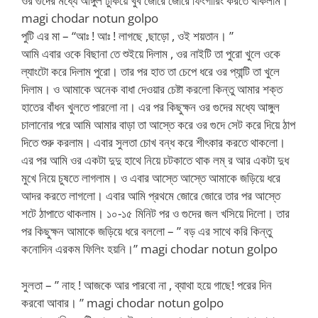
ওর গুদের মধ্যে আঙ্গুল ঢুকিয়ে খুব জোরে জোরে ফিংগারিং করতে থাকলাম।
magi chodar notun golpo
পুটি এর মা – “আঃ ! আঃ ! লাগছে ,ছাড়ো , ওই শয়তান। ”
আমি এবার ওকে বিছানা তে শুইয়ে দিলাম , ওর নাইটি তা পুরো খুলে ওকে
ল্যাংটো করে দিলাম পুরো। তার পর হাত তা চেপে ধরে ওর প্যান্টি তা খুলে
দিলাম। ও আমাকে অনেক বাধা দেওয়ার চেষ্টা করলো কিন্তু আমার শক্ত
হাতের বাঁধন খুলতে পারলো না। এর পর কিছুক্ষন ওর গুদের মধ্যে আঙ্গুল
চালানোর পরে আমি আমার বাড়া তা আস্তে করে ওর গুদে সেট করে দিয়ে ঠাপ
দিতে শুরু করলাম। এবার সুলতা চোখ বন্ধ করে শীৎকার করতে থাকলো।
এর পর আমি ওর একটা দুদু হাথে নিয়ে চটকাতে থাক লম্ র আর একটা দুধ
মুখে নিয়ে চুষতে লাগলাম। ও এবার আস্তে আস্তে আমাকে জড়িয়ে ধরে
আদর করতে লাগলো। এবার আমি প্রথমে জোরে জোরে তার পর আস্তে
শটে ঠাপাতে থাকলাম। ১০-১৫ মিনিট পর ও গুদের জল খসিয়ে দিলো। তার
পর কিছুক্ষন আমাকে জড়িয়ে ধরে বললো – ” বড় এর সাথে করি কিন্তু
কনোদিন এরকম ফিলিং হয়নি।” magi chodar notun golpo
সুলতা – ” নাহ ! আজকে আর পারবো না , ব্যাথা হয়ে গাছে! পরের দিন
করবো আবার। ” magi chodar notun golpo