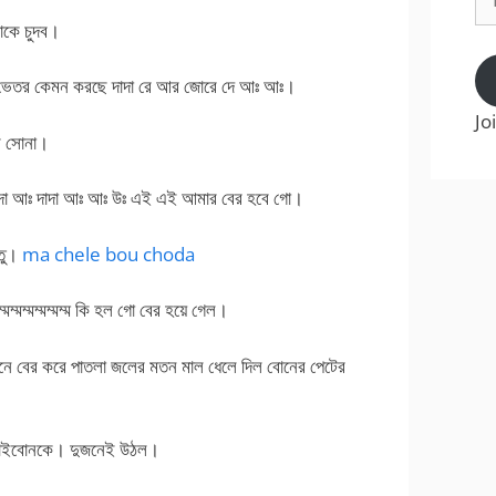
Ad
াকে চুদব।
র ভেতর কেমন করছে দাদা রে আর জোরে দে আঃ আঃ।
Jo
ে সোনা।
র দাদা আঃ দাদা আঃ আঃ উঃ এই এই আমার বের হবে গো।
্তু।
ma chele bou choda
্মম্মম্মম্মম্ম কি হল গো বের হয়ে গেল।
েনে বের করে পাতলা জলের মতন মাল ধেলে দিল বোনের পেটের
 ভাইবোনকে। দুজনেই উঠল।