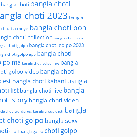
bangla choti
l bangla choti
angla choti 2023
bangla
bangla choti bon
oti baba meye
ngla choti collection
bangla choti com
bangla choti golpo 2023
gla choti golpo
bangla choti
gla choti golpo app
olpo ma
bangla
bangla choti golpo new
bangla choti
oti golpo video
bangla
cest
bangla choti kahani
oti list
bangla
bangla choti live
hoti story
bangla choti video
bangla
gla choti wordpress
bangla group choti
ot choti golpo
bangla sexy
choti golpo
oti
choti bangla golpo