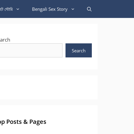
হট স্টোরি
Bengali Sex Story
arch
Search
op Posts & Pages