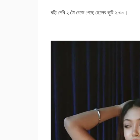
ঘড়ি দেখি ২ টো বেজে গেছে ছেলের ছুটি ২.৩০।