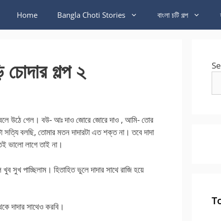
Home
Bangla Choti Stories
বাংলা চটি গল্প
 চোদার গল্প ২
Se
ে উঠে গেল। বউ- আঃ দাও জোরে জোরে দাও , আমি- তোর
টা সত্যি বলছি, তোমার মতন দাদারটা এত শক্ত না। তবে দাদা
েই ভালো লাগে তাই না।
খুব সুখ পাচ্ছিলাম। হিতাহিত ভুলে দাদার সাথে রাজি হয়ে
T
েকে দাদার সাথেও করবি।