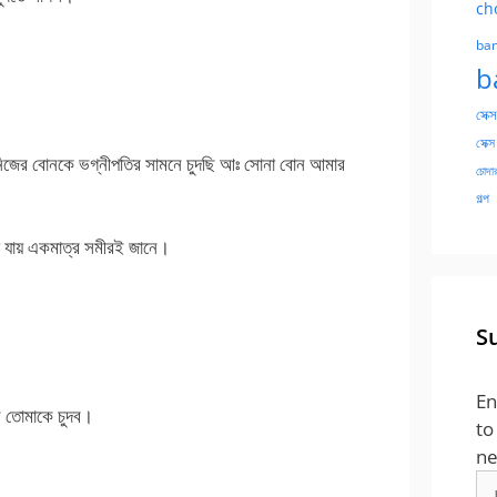
ch
ban
b
সেক্স
সেক্স
নিজের বোনকে ভগ্নীপতির সামনে চুদছি আঃ সোনা বোন আমার
চোদার
গল্প
য়া যায় একমাত্র সমীরই জানে।
S
En
 তোমাকে চুদব।
to
ne
Em