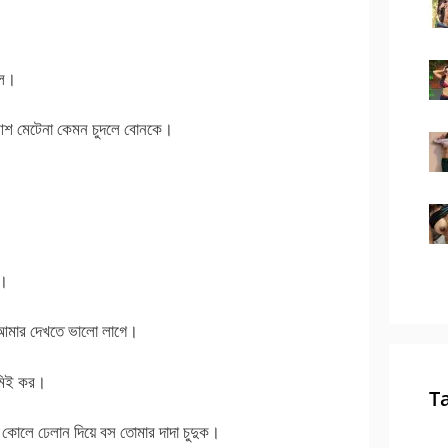
গল।
আশ মেটেনা কেমন চুদলে বোনকে।
া।
আমার দেখতে ভালো লাগে।
মিই কর।
T
োলে ঢেলান দিয়ে বস তোমার দাদা চুদুক।