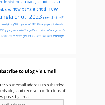
indian bangla choti
oti kahini
ma chele
new
new bangla choti
gla choti
angla choti 2023
new choti
অর্গি
গুদ মারা
পারিবারিক
আত্মকাহিনী
আপু/দিদিকে চুদার গল্প
থ্রীসাম চুদাচুদির গল্প
পিসি-ফুফুকে চুদার গল্প
প্রতিবেশীকে চুদাচদির গল্প
প্রেমিক-প্রেমিকাকে চুদার গল্প
বউ
মা-ছেলের চুদার গল্প
মামিকে চুদার
বাঁড়া চোষা
 গল্প
মা ও ছেলের চোদন কাহিনী
ubscribe to Blog via Email
ter your email address to subscribe
 this blog and receive notifications of
w posts by email.
ail