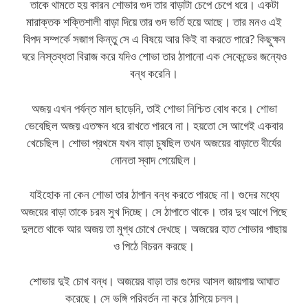
তাকে থামতে হয় কারন শোভার গুদ তার বাড়াটা চেপে চেপে ধরে। একটা
মারাক্তক শক্তিশালী বাড়া দিয়ে তার গুদ ভর্তি হয়ে আছে। তার মনও এই
বিপদ সম্পর্কে সজাগ কিন্তু সে এ বিষয়ে আর কিই বা করতে পারে? কিছুক্ষন
ঘরে নিস্তব্ধতা বিরাজ করে যদিও শোভা তার ঠাপানো এক সেকেন্ডের জন্যেও
বন্ধ করেনি।
অজয় এখন পর্যন্ত মাল ছাড়েনি, তাই শোভা নিশ্চিত বোধ করে। শোভা
ভেবেছিল অজয় এতক্ষন ধরে রাখতে পারবে না। হয়তো সে আগেই একবার
খেচেছিল। শোভা প্রথমে যখন বাড়া চুষছিল তখন অজয়ের বাড়াতে বীর্যের
নোনতা স্বাদ পেয়েছিল।
যাইহোক না কেন শোভা তার ঠাপান বন্ধ করতে পারছে না। গুদের মধ্যে
অজয়ের বাড়া তাকে চরম সুখ দিচ্ছে। সে ঠাপাতে থাকে। তার দুধ আগে পিছে
দুলতে থাকে আর অজয় তা মুগ্ধ চোখে দেখছে। অজয়ের হাত শোভার পাছায়
ও পিঠে বিচরন করছে।
শোভার দুই চোখ বন্ধ। অজয়ের বাড়া তার গুদের আসল জায়গায় আঘাত
করেছে। সে ভঙ্গি পরিবর্তন না করে ঠাপিয়ে চলল।