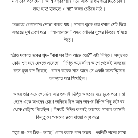
মাল বের করে দেন। আমি বাড়ার পানি দিয়ে আপনার গুদ ভরে দিতে চাই।
হাহ! হাহ! হাহহহ! ও মা!” অজয় চেচিয়ে উঠে।
অজয়ের চেচানোতে শোভা ঘাবরে যায়। সামনে ঝুকে তার রসাল ঠোট দিয়ে
অজয়ের মুখ চেপে ধরে। “মমমমমমম” অজয় শোভার মুখের ভিতরে গুঙ্গিয়ে
উঠে।
হঠাত দরজায় নকের শব্দ- “বাবা সব ঠিক আছে তো?” এটা দিপ্তি। সম্ভবত
কোন শব্দ শুনে দেখতে এসেছে। দিপ্তি অনেকদিন আগে থেকেই অজয়ের
রুমে ঢুকা বাদ দিয়েছে। কারন কয়েক মাস আগে সে একটি অস্বস্তিকর
অবস্থায় পরে গিয়েছিল।
অজয় তার রুমে খেচছিল আর তখনই দিপ্তি অজয়ের ঘরে ঢুকে পরে। মা
ছেলে একে অপরের চোখে তাকিয়ে ছিল আর তারপর দিপ্তি পিছু হটে ঘর
থেকে বেড়িয়ে গিয়েছিল। বিষয়টি দিপ্তি কখনই অজয়ের সামনে আনেনি
কিন্তু সে অজয়ের রুমে যাওয়া বন্ধ করে।
“হ্যা মা- সব ঠিক– আছে” কোন রকমে বলে অজয়। প্রতিটি শব্দের মাঝে