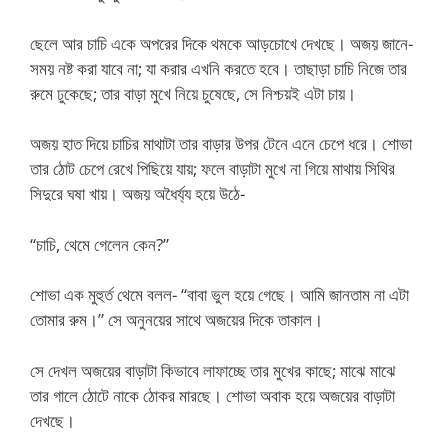
ছেলে আর চাচি একে অপরের দিকে থমকে আড়চোখে দেখছে। অজয় জানে-
সময় নষ্ট করা যাবে না; যা করার এখনি করতে হবে। তাছাড়া চাচি নিজে তার
রুমে ঢুকেছে; তার বাড়া মুখে নিয়ে চুষেছে, সে নিশ্চয়ই এটা চায়।
অজয় হাত দিয়ে চাচির মাথাটা তার বাড়ার উপর টেনে এনে চেপে ধরে। শোভা
তার ঠোট চেপে রেখে পিছিয়ে যায়; ফলে বাড়াটা মুখে না গিয়ে মাথায় সিথির
সিদুরে ঘষা খায়। অজয় অধৈর্য্য হয়ে উঠে-
“চাচি, থেমে গেলেন কেন?”
শোভা এক মুহুর্ত থেমে বলল- “বাবা ভুল হয়ে গেছে। আমি জানতাম না এটা
তোমার রুম।” সে অনুনয়ের সাথে অজয়ের দিকে তাকাল।
সে দেখল অজয়ের বাড়াটা কিভাবে লাফাচ্ছে তার মুখের কাছে; মাঝে মাঝে
তার গালে ঠোটে নাকে ঠোকর মারছে। শোভা অবাক হয়ে অজয়ের বাড়াটা
দেখছে।