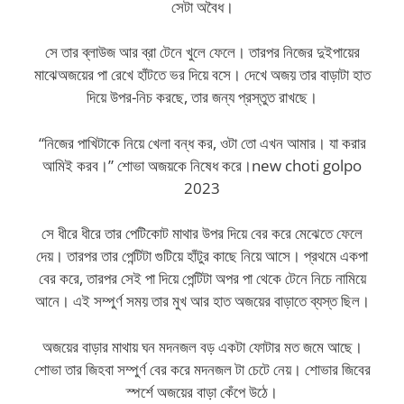
সেটা অবৈধ।
সে তার ব্লাউজ আর ব্রা টেনে খুলে ফেলে। তারপর নিজের দুইপায়ের
মাঝেঅজয়ের পা রেখে হাঁটতে ভর দিয়ে বসে। দেখে অজয় তার বাড়াটা হাত
দিয়ে উপর-নিচ করছে, তার জন্য প্রস্তুত রাখছে।
“নিজের পাখিটাকে নিয়ে খেলা বন্ধ কর, ওটা তো এখন আমার। যা করার
আমিই করব।” শোভা অজয়কে নিষেধ করে।new choti golpo
2023
সে ধীরে ধীরে তার পেটিকোট মাথার উপর দিয়ে বের করে মেঝেতে ফেলে
দেয়। তারপর তার পেন্টিটা গুটিয়ে হাঁটুর কাছে নিয়ে আসে। প্রথমে একপা
বের করে, তারপর সেই পা দিয়ে পেন্টিটা অপর পা থেকে টেনে নিচে নামিয়ে
আনে। এই সম্পুর্ণ সময় তার মুখ আর হাত অজয়ের বাড়াতে ব্যস্ত ছিল।
অজয়ের বাড়ার মাথায় ঘন মদনজল বড় একটা ফোটার মত জমে আছে।
শোভা তার জিহবা সম্পুর্ণ বের করে মদনজল টা চেটে নেয়। শোভার জিবের
স্পর্শে অজয়ের বাড়া কেঁপে উঠে।