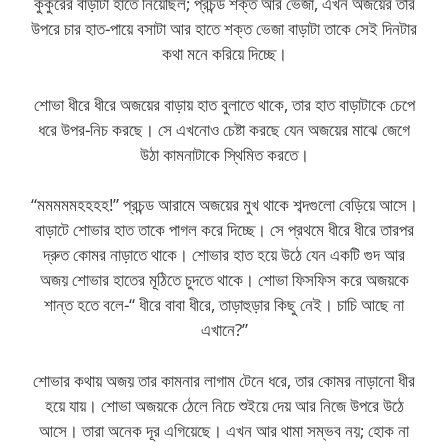
কুকুরের বাড়াটা হাতে নিয়েছিল; প্রচন্ড শক্ত আর ভেজা, এখন অজয়ের তার
উপরে চার হাত-পায়ে বসাটা আর হাতে শক্ত ভেজা বাড়াটা তাকে সেই দিনটার
কথা মনে করিয়ে দিচ্ছে।
শোভা ধীরে ধীরে অজয়ের বাড়ায় হাত বুলাতে থাকে, তার হাত বাড়াটাকে চেপে
ধরে উপর-নিচ করছে। সে এখনোও চেষ্টা করছে যেন অজয়ের মাঝে জেগে
উঠা কামনাটাকে স্থিমিত করতে।
“মমমমমহহহহ!” প্রচন্ড আরামে অজয়ের মুখ থাকে শব্দগুলো বেড়িয়ে আসে।
বাড়াটে শোভার হাত তাকে পাগল করে দিচ্ছে। সে প্রথমে ধীরে ধীরে তারপর
দ্রুত কোমর নাড়াতে থাকে। শোভার হাত হয়ে উঠে যেন একটি গুদ আর
অজয় শোভার হাতের মূঠিতে চুদতে থাকে। শোভা ফিসফিস করে অজয়কে
শান্ত হতে বলে-“ ধীরে বাবা ধীরে, তাড়াহুড়ার কিছু নেই। চাচি আছে না
এখানে?”
শোভার কথায় অজয় তার কামনার লাগাম টেনে ধরে, তার কোমর নাড়ানো ধীর
হয়ে যায়। শোভা অজয়কে ঠেলে নিচে শুইয়ে দেয় আর নিজে উপরে উঠে
আসে। তারা অনেক দূর এগিয়েছে। এখন আর থামা সম্ভব নয়; হোক না