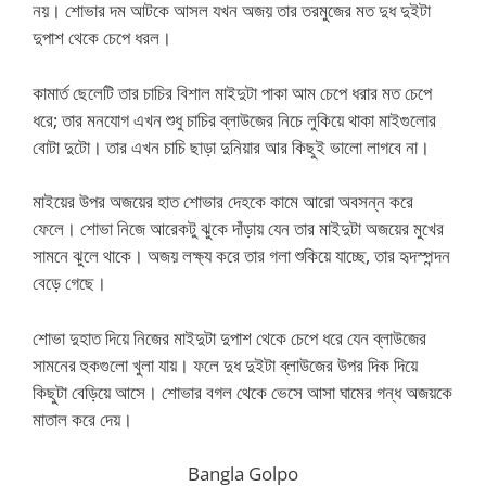
নয়। শোভার দম আটকে আসল যখন অজয় তার তরমুজের মত দুধ দুইটা
দুপাশ থেকে চেপে ধরল।
কামার্ত ছেলেটি তার চাচির বিশাল মাইদুটা পাকা আম চেপে ধরার মত চেপে
ধরে; তার মনযোগ এখন শুধু চাচির ব্লাউজের নিচে লুকিয়ে থাকা মাইগুলোর
বোটা দুটো। তার এখন চাচি ছাড়া দুনিয়ার আর কিছুই ভালো লাগবে না।
মাইয়ের উপর অজয়ের হাত শোভার দেহকে কামে আরো অবসন্ন করে
ফেলে। শোভা নিজে আরেকটু ঝুকে দাঁড়ায় যেন তার মাইদুটা অজয়ের মুখের
সামনে ঝুলে থাকে। অজয় লক্ষ্য করে তার গলা শুকিয়ে যাচ্ছে, তার হৃদস্পন্দন
বেড়ে গেছে।
শোভা দুহাত দিয়ে নিজের মাইদুটা দুপাশ থেকে চেপে ধরে যেন ব্লাউজের
সামনের হুকগুলো খুলা যায়। ফলে দুধ দুইটা ব্লাউজের উপর দিক দিয়ে
কিছুটা বেড়িয়ে আসে। শোভার বগল থেকে ভেসে আসা ঘামের গন্ধ অজয়কে
মাতাল করে দেয়।
Bangla Golpo