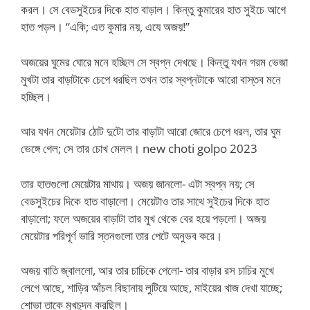
করল। সে বেডসুইচের দিকে হাত বাড়াল। কিন্তু কুমারের হাত সুইচে আগে
হাত পড়ল। “একি; এত কুমার নয়, এযে অজয়!”
অজয়ের ঘুমের ঘোরে মনে হচ্ছিল সে স্বপ্ন দেখছে। কিন্তু যখন গরম ভেজা
মুখটা তার বাড়াটাকে চেপে ধরছিল তখন তার স্বপ্নটাকে আরো বাস্তব মনে
হচ্ছিল।
আর যখন মেয়েটার ঠোট দুটো তার বাড়াটা আরো জোরে চেপে ধরল, তার ঘুম
ভেঙ্গে গেল; সে তার চোখ মেলল। new choti golpo 2023
তার হাতগুলো মেয়েটার মাথায়। অজয় জানলো- এটা স্বপ্ন নয়; সে
বেডসুইচের দিকে হাত বাড়ালো। মেয়েটাও তার সাথে সুইচের দিকে হাত
বাড়ালো; ফলে অজয়ের বাড়াটা তার মুখ থেকে বের হয়ে পড়লো। অজয়
মেয়েটার পরিপূর্ণ ভারি স্তনগুলো তার পেটে অনুভব করে।
অজয় বাতি জ্বাললো, আর তার চাচিকে পেলো- তার বাড়ার রস চাচির মুখে
লেগে আছে, শাড়ির আঁচল বিছানায় লুটিয়ে আছে, মাইয়ের খাজ দেখা যাচ্ছে;
শোভা তাকে মুখচুদন করছিল।