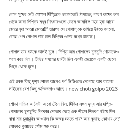
কোন সন্দেহ নেই গোপাল দিপ্তিকে ভালমতোই ঠাপাচ্ছে, কারণ তাদের রুম
থেকে আসা দিপ্তির মধুর শিৎকারগুলো ভেসে আসছিল “হ্যা হ্যা আরো
জোরে হ্যা আরো জোরে!!” তারপর সে গোপাল্ কে গুঙ্গিয়ে উঠতে শুনলো,
বোঝা গেল গোপাল তার মাল দিপ্তির গুদের মধ্যে ঢালছে।
গোপাল তার বউকে ভালই চুদে। দিপ্তি আর গোপালের চুদাচুদি শোভাকেও
গরম করে দিল। টিভির সঙ্গমের ছবিটা ছিল একটা মেয়েকে একটা ছেলে
পিছন থেকে চুদে।
এই রকম কিছু দৃশ্য শোভা আগেও পর্ণ ভিডিওতে দেখেছে আর কলেজ
লাইফের বেশ কিছু অভিজ্ঞতাও আছে। new choti golpo 2023
শোভা শাড়ির আচঁলটা আরো টেনে নিল, টিভির সঙ্গম দৃশ্য আর দপ্তি-
গোপালের চুদাচুদির শিৎকার শোভার দেহে এক শীতল শিহরণ বইয়ে দিল।
বাবা-মার চুদাচুদির আওয়াজ কি অজয় শুনতে পায়? আর কুমার; কোথায় সে?
শোভাও কুমারের খোঁজ শুরু করে।