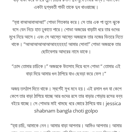
একটা দুগ্ধবতী গাভী তাকে দুধ খাওয়াচ্ছে।
“হ্যা বাআআবাআআ!” শোভা শিতকার করে। সে তার এক পা তুলে ঝুকে
বসে যেন নিচে হাত ঢুকাতে পারে। শোভা অজয়ের বাড়াটা ধরে তার গুদের
মুখে নিয়ে আসে। এবং সে আস্তে আস্তে অজয়কে তার নজের ভিতরে নিতে
থাকে। “আআআআআআআহহহহহ! আমার সোনা!” শোভা অজয়কে তার
ছোটবেলার আদরের নামে ডাকে।
“চোদ তোমার চাচিকে।” অজয়কে উতসাহ দিয়ে বলে শোভা “ তোমার এই
বাড়া দিয়ে আমার গুদ ঠাপিয়ে যাও ছেবড়া করে ফেল।”
অজয় তলঠাপ দিতে থাকে। স্বর্গেই সুখ মনে হয়। এই রসাল গুদ যা কেপে
কেপে তার বাড়া ঠাপিয়ে যাচ্ছে আর গুদের রসে তার বাড়ার গোড়ায় রসের বন্য
বইয়ে যাচ্ছে। সে শোভার মাই খামছে ধরে জোরে ঠাপিয়ে যায়। jessica
shabnam bangla choti golpo
“হ্যা চাচি, আমাকে নেন। আমার বাড়া আপনার। আমিও আপনার। আমার