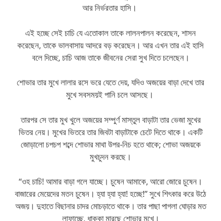
আর নির্ভরতার হাসি।
এই হচ্ছে সেই চাচি যে এতোকাল তাকে লালনপালন করেছেন, শাসন
করেছেন, তাকে ভালবাসায় আদরে বড় করেছেন। আর এখন তার এই হাসি
বলে দিচ্ছে, চাচি আজ তাকে জীবনের সেরা সুখ দিতে চলেছেন।
শোভার তার মুখে লালার রসে ভরে যেতে দেয়, যদিও অজয়ের বাড়া দেখে তার
মুখে সবসময়ই পানি চলে আসছে।
তারপর সে তার মুখ খুলে অজয়ের সম্পুর্ণ মাস্তুল বাড়াটা তার ভেজা মুখের
ভিতর নেয়। মুখের ভিতরে তার জিবটা বাড়াটাকে চেটে দিতে থাকে। একটি
জোড়ালো চপচপ শব্দে শোভার মাথা উপর-নিচ হতে থাকে; শোভা অজয়কে
মুখচুদন করছে।
“ওহ চাচি! আমার বাড়া গলে যাচ্ছে। চুষেন আমাকে, আরো জোরে চুষেন।
বাজারের মেয়েদের মতন চুষেন। হ্যা হ্যা হ্যা! হচ্ছে!” সুখে শিৎকার করে উঠে
অজয়। দুহাতে বিছানার চাদর মোচড়াতে থাকে। তার পাছা পাগলা ঘোড়ার মত
লাফাচ্ছে, ধাক্কা মারছে শোভার মুখে।