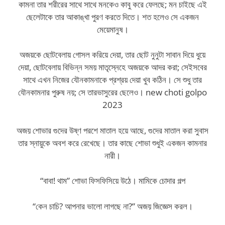
কামনা তার শরীরের সাথে সাথে মনকেও কাবু করে ফেলছে; মন চাইছে এই
ছেলেটাকে তার আকাঙ্খা পুরণ করতে দিতে। শত হলেও সে একজন
মেয়েমানুষ।
অজয়কে ছোটবেলায় গোসল করিয়ে দেয়া, তার ছোট নুনুটা সাবান দিয়ে ধুয়ে
দেয়া, ছোটবেলায় বিভিন্ন সময় মাতৃস্নেহে অজয়কে আদর করা; সেইসবের
সাথে এখন নিজের যৌনকামনাকে প্রশ্রয় দেয়া খুব কঠিন। সে শুধু তার
যৌনকামনার পুরুষ নয়; সে তারভাসুরের ছেলেও। new choti golpo
2023
অজয় শোভার গুদের উষ্ণ পরশে মাতাল হয়ে আছে, গুদের মাতাল করা সুবাস
তার স্নায়ুকে অবশ করে রেখেছে। তার কাছে শোভা শুধুই একজন কামনার
নারী।
“বাবা! থাম” শোভা ফিসফিসিয়ে উঠে। মামিকে চোদার গল্প
“কেন চাচি? আপনার ভালো লাগছে না?” অজয় জিজ্ঞেস করল।