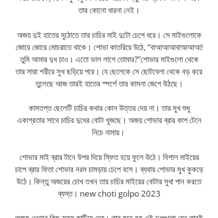
তার কোনো ধারনা নেই।
অজয় দুই হাতের মুঠোতে তার চাচির মাই দুটো চেপে ধরে। সে মাইগুলোকে
জোরে জোরে মোচরাতে থাকে। শোভা কাতরিয়ে উঠে, “বাআআআবাআআআ!
তুমি আমার দুধ চাও। এতো ভাল লাগে তোমার?”শোভার মাইগুলো থেকে
তার সারা শরীরে সুখ ছড়িয়ে পরে। যে ছেলেকে সে ছোটবেলা থেকে বড় করে
তুলেছে আজ তারই হাতের স্পর্শে তার কামনা জেগে উঠছে।
কামতপ্ত ছেলেটি চাচির কথার কোন উত্তর দেয় না। তার মুখ শুধু
একাগ্রতার সাথে চাচির দুধের বোটা খুজছে। অজয় শোভার ব্রার কাপ টেনে
নিচে নামায়।
শোভার মাই ব্রার টানে উপর দিয়ে স্ফিত হয়ে ফুলে উঠে। বিশাল মাইয়ের
চাপে ব্রার ফিতা শোভার নরম চামড়ায় চেপে বসে। ব্যথায় শোভার মুখ কুকড়ে
উঠে। কিন্তু অজয়ের চোখ তখন তার চাচির মাইয়ের বোটার সুধা পান করতে
ব্যস্ত। new choti golpo 2023
অজয় এভাবে কিছু সময় কাটিয়ে দেয়। তার মনে হয় এই দুধগুলো যেন তারই