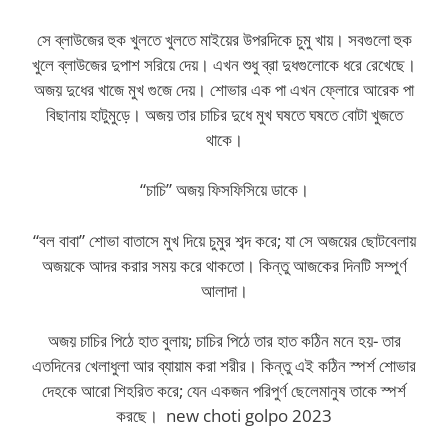
সে ব্লাউজের হুক খুলতে খুলতে মাইয়ের উপরদিকে চুমু খায়। সবগুলো হুক
খুলে ব্লাউজের দুপাশ সরিয়ে দেয়। এখন শুধু ব্রা দুধগুলোকে ধরে রেখেছে।
অজয় দুধের খাজে মুখ গুজে দেয়। শোভার এক পা এখন ফ্লোরে আরেক পা
বিছানায় হাটুমুড়ে। অজয় তার চাচির দুধে মুখ ঘষতে ঘষতে বোটা খুজতে
থাকে।
“চাচি” অজয় ফিসফিসিয়ে ডাকে।
“বল বাবা” শোভা বাতাসে মুখ দিয়ে চুমুর শব্দ করে; যা সে অজয়ের ছোটবেলায়
অজয়কে আদর করার সময় করে থাকতো। কিন্তু আজকের দিনটি সম্পুর্ণ
আলাদা।
অজয় চাচির পিঠে হাত বুলায়; চাচির পিঠে তার হাত কঠিন মনে হয়- তার
এতদিনের খেলাধুলা আর ব্যায়াম করা শরীর। কিন্তু এই কঠিন স্পর্শ শোভার
দেহকে আরো শিহরিত করে; যেন একজন পরিপুর্ণ ছেলেমানুষ তাকে স্পর্শ
করছে। new choti golpo 2023