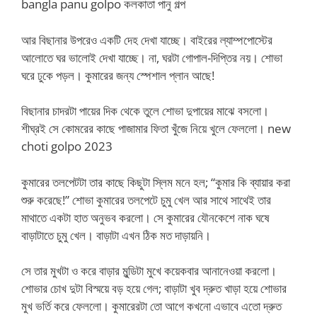
bangla panu golpo কলকাতা পানু গল্প
আর বিছানার উপরেও একটি দেহ দেখা যাচ্ছে। বাইরের ল্যাম্পপোস্টের
আলোতে ঘর ভালোই দেখা যাচ্ছে। না, ঘরটা গোপাল-দিপ্তির নয়। শোভা
ঘরে ঢুকে পড়ল। কুমারের জন্য স্পেশাল প্লান আছে!
বিছানার চাদরটা পায়ের দিক থেকে তুলে শোভা দুপায়ের মাঝে বসলো।
শীঘ্রই সে কোমরের কাছে পাজামার ফিতা খুঁজে নিয়ে খুলে ফেললো। new
choti golpo 2023
কুমারের তলপেটটা তার কাছে কিছুটা স্লিম মনে হল; “কুমার কি ব্যায়ার করা
শুরু করেছে!” শোভা কুমারের তলপেটে চুমু খেল আর সাথে সাথেই তার
মাথাতে একটা হাত অনুভব করলো। সে কুমারের যৌনকেশে নাক ঘষে
বাড়াটাতে চুমু খেল। বাড়াটা এখন ঠিক মত দাড়ায়নি।
সে তার মুখটা ও করে বাড়ার মুন্ডিটা মুখে কয়েকবার আনানেওয়া করলো।
শোভার চোখ দুটা বিস্ময়ে বড় হয়ে গেল; বাড়াটা খুব দ্রুত খাড়া হয়ে শোভার
মুখ ভর্তি করে ফেললো। কুমারেরটা তো আগে কখনো এভাবে এতো দ্রুত