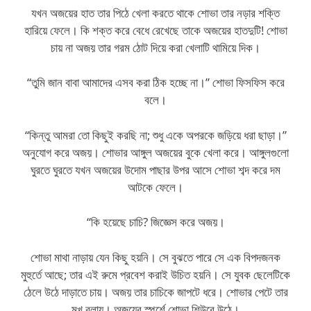
যখন অজয়ের হাত তার পিঠে খেলা করতে থাকে শোভা তার নড়ার শক্তি
হারিয়ে ফেলে। কি শক্ত করে বেধে রেখেছে তাকে অজয়ের হাতদুটি! শোভা
চায় না অজয় তার গরম ঠোট দিয়ে করা খেলাটি থামিয়ে দিক।
“তুমি জান বাবা আমাদের এসব করা ঠিক হচ্ছে না।” শোভা ফিসফিস করে
বলে।
“কিন্তু আমরা তো কিছুই করছি না; শুধু একে অপরকে জড়িয়ে ধরা ছাড়া।”
অনুযোগ করে অজয়। শোভার আঙ্গুল অজয়ের বুকে খেলা করে। আঙ্গুলগুলো
ঘুরতে ঘুরতে যখন অজয়ের উদোম পাছার উপর আসে শোভা শব্দ করে দম
আটকে ফেলে।
“কি হয়েছে চাচি? জিজ্ঞেস করে অজয়।
শোভা মাথা নাড়ায় যেন কিছু হয়নি। সে বুঝতে পারে সে এক বিপদজনক
মুহুর্তে আছে; তার এই রুমে প্রবেশ করাই উচিত হয়নি। সে যুবক ছেলেটিকে
ঠেলে উঠে দাড়াতে চায়। অজয় তার চাচিকে জাপটে ধরে। শোভার পেটে তার
মুখ বুলায়। অজয়ের স্পর্শে শোভা শিউরে উঠে।