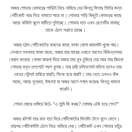
অজয় শোভার কোমরের শাড়িটা নিচে নামিয়ে দেয় কিন্তু ফিতার গিটের জন্য
পেটিকোট আর নিচে নামাতে পারে না। শোভার শাড়ি কিছুটা কোমরের কাছে
আছে বাকিটা ঝুলে মাটিতে লুটাচ্ছে। শোভার হাত এখন ছেলেটির মাথায়;
তাকে ঠেলে সরাতে চাচ্ছে।
অজয় হঠাৎ পেটিকোটের বাধনের কাছে ফাকা খোলা জায়গাটা খুজে পায়।
সেখানে সবসময় ফাকা থাকে, অজয় তার মায়ের ওখানে আগেও বিভিন্নসময়
খেয়াল করেছে।ফাকা জায়গা দিয়ে অজয় তার মুখ ঢুকিয়ে দেয় আর তার জিহবা
শোভার মসৃন তলপেটে পরশ বুলায়। তার চাচি চল্লিশোর্ধ মহিলা হলেও তার
দেহের সৌন্দর্য হারিয়ে যায়নি, ফিকে হয়ে যায়নি। তার দেহে এখনও বাঁক
আছে, আছে মুগ্ধতা, উষ্ণতা যা অজয় আগে লক্ষ্য করেছে কিন্তু কামনা
করেনি।
শোভা জোরে গুঙ্গিয়ে উঠে- “এ তুমি কি করছ? তোমার একি হয়ে গেল?”
অজয় ঝটপট তার ডান হাত দিয়ে পেটিকোটের ফিতাটা টেনে খুলে ফেলে।
তারপর পেটিকোটটা ঠেলে নিচে নামিয়ে দেয়। পেটিকোট এখন শোভার হাটুর