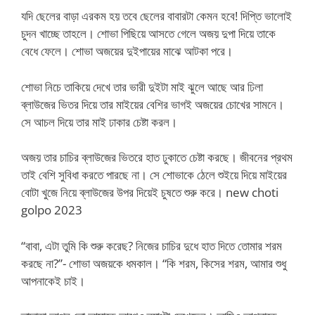
যদি ছেলের বাড়া এরকম হয় তবে ছেলের বাবারটা কেমন হবে! দিপ্তি ভালোই
চুদন খাচ্ছে তাহলে। শোভা পিছিয়ে আসতে গেলে অজয় দুপা দিয়ে তাকে
বেধে ফেলে। শোভা অজয়ের দুইপায়ের মাঝে আটকা পরে।
শোভা নিচে তাকিয়ে দেখে তার ভারী দুইটা মাই ঝুলে আছে আর ঢিলা
ব্লাউজের ভিতর দিয়ে তার মাইয়ের বেশির ভাগই অজয়ের চোখের সামনে।
সে আচল দিয়ে তার মাই ঢাকার চেষ্টা করল।
অজয় তার চাচির ব্লাউজের ভিতরে হাত ঢুকাতে চেষ্টা করছে। জীবনের প্রথম
তাই বেশি সুবিধা করতে পারছে না। সে শোভাকে ঠেলে শুইয়ে দিয়ে মাইয়ের
বোটা খুজে নিয়ে ব্লাউজের উপর দিয়েই চুষতে শুরু করে। new choti
golpo 2023
“বাবা, এটা তুমি কি শুরু করেছ? নিজের চাচির দুধে হাত দিতে তোমার শরম
করছে না?”- শোভা অজয়কে ধমকাল। “কি শরম, কিসের শরম, আমার শুধু
আপনাকেই চাই।