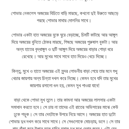
শোভার নেকলেস অজয়ের বিচিতে বাড়ি মারছে, কখনো দুই উরুতে আছড়ে
পরছে শোভার মাথার দোলনির সাথে।
শোভার একটা হাত অজয়ের বুকে ঘুরে বেড়াচ্ছে, চিমটি কাটছে আর আঙ্গুল
দিয়ে অজয়ের বুনিতে ঠোকর মারছে, পিষছে অজয়ের পুরুষাল বুকটা। আর
অন্য হাতের বৃদ্ধাঙ্গুল ও দুটি আঙ্গুল দিয়ে অজয়ের বাড়ার গোড়া ধরে
রেখেছে। আর মুখের সাথে সাথে হাত দিয়েও খেচে দিচ্ছে।
কিন্তু, মুখে ও হাতে অজয়ের এই সুন্দর লোভনীয় বাড়া পেয়ে তার মনে শুধু
খেচার জায়গায় অন্য চিন্তা দখল করে নিচ্ছে। কেমন হবে যদি তার মুখের
জায়গায় রসালো গুদ হয়, কেমন সুখ পাওয়া যাবে!
বাড়া থেকে শোভা মুখ তুলে। তার কামনা আর অজয়ের লালসার একটা
সমাধান করতে হবে। সে চায় না তাদের এই রাতের অভিসারের মাঝে কেউ
ঢুকে পড়ুক। সে তার দেহটাকে উপরে নিয়ে আসে। অজয়ের হাত দুটো
শোভার দুধ দখল করে সাথে সাথে। সে সেগুলোকে মোচড়ায়, ডলে। সে তার
ঘাড় বাঁকা করে উপরে তুলে চাচির রসাল দুধ মুখে দেবার জন্য। এটা যেন