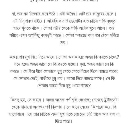
না, তার মন চিতকার করে উঠে। এটা অবৈধ। এটি তার ভাসুরের ছেলে।
এটা চিন্তারও বাইরে। অধৈর্য্য কামার্ত ছেলেটির হাত চাচির শাড়ি ব্যস্ত
ভাবে খুলতে থাকে। শোভা শরীর থেকে শাড়ি অর্ধেক খুলে আসে। তার
শরীরে এখন অল্পকিছু কাপড়ই আছে। শোভা অজয়ের কাধ ধরে ঠেলে সরিয়ে
দেয়।
অজয় তার মুখ নিচে নিয়ে আসে। শোভা অবাক হয়; অজয় কি করতে চাচ্ছে?
মনে হচ্ছে অজয় জানে সে কি করতে যাচ্ছে। হ্যা, অজয় জানে সে কি
করছে। সে ধীরে ধীরে শোভাকে চুমু খেতে খেতে নিচের দিকে নামতে থাকে;
সে শোভার পেটে, নাভীতে চুমু খায়। আরো নিচে নামতে থাকে। সে কি
শোভার আরো নিচে চুমু খেতে যাচ্ছে?
কিন্তু হ্যা, সে করছে। অজয় অনেক পর্ণ মুভি দেখেছে; দেখেছে ইন্টারনেট
থেকে নামানো অসংখ্য পর্ণ ক্লিপস। সে জানে মেয়েরা কি পছন্দ করে, কি
ভালোবাসে। সে তার চাচিকে এমন সুখ দিতে চায় যেন চাচি তাকে আর বাধা না
দিতে পারে।