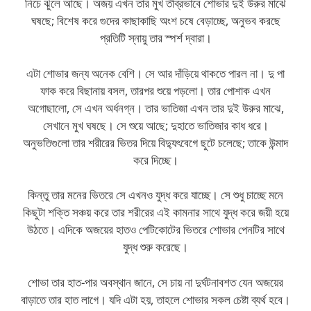
নিচে ঝুলে আছে। অজয় এখন তার মুখ তীব্রভাবে শোভার দুই উরুর মাঝে
ঘষছে; বিশেষ করে গুদের কাছাকাছি অংশ চষে বেড়াচ্ছে, অনুভব করছে
প্রতিটি স্নায়ু তার স্পর্শ দ্বারা।
এটা শোভার জন্য অনেক বেশি। সে আর দাঁড়িয়ে থাকতে পারল না। দু পা
ফাক করে বিছানায় বসল, তারপর শুয়ে পড়লো। তার পোশাক এখন
অগোছালো, সে এখন অর্ধনগ্ন। তার ভাতিজা এখন তার দুই উরুর মাঝে,
সেখানে মুখ ঘষছে। সে শুয়ে আছে; দুহাতে ভাতিজার কাধ ধরে।
অনুভতিগুলো তার শরীরের ভিতর দিয়ে বিদ্যুৎবেগে ছুটে চলেছে; তাকে উন্মাদ
করে দিচ্ছে।
কিন্তু তার মনের ভিতরে সে এখনও যুদ্ধ করে যাচ্ছে। সে শুধু চাচ্ছে মনে
কিছুটা শক্তি সঞ্চয় করে তার শরীরের এই কামনার সাথে যুদ্ধ করে জয়ী হয়ে
উঠতে। এদিকে অজয়ের হাতও পেটিকোটের ভিতরে শোভার পেনটির সাথে
যুদ্ধ শুরু করেছে।
শোভা তার হাত-পার অবস্থান জানে, সে চায় না দুর্ঘটনাবশত যেন অজয়ের
বাড়াতে তার হাত লাগে। যদি এটা হয়, তাহলে শোভার সকল চেষ্টা ব্যর্থ হবে।