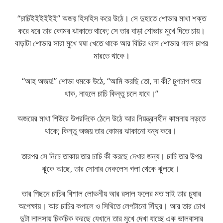
“চাচিইইইইইই” অজয় হিসহিস করে উঠে। সে দুহাতে শোভার মাথা শক্ত
করে ধরে তার কোমর ঝাকাতে থাকে; সে তার বাড়া শোভার মুখে দিতে চায়।
বাড়াটা শোভার সারা মুখে ঘষা খেতে থাকে আর বিচির থলে শোভার গালে চাপর
মারতে থাকে।
“আহ অজয়!” শোভা ধমকে উঠে, “আমি করছি তো, না কী? চুপচাপ শুয়ে
থাক, নাহলে চাচি কিন্তু চলে যাবে।”
অজয়ের মাথা শিউরে উপরদিকে ঠেলে উঠে আর নিয়ন্ত্রনহীন কামনায় নড়তে
থাকে; কিন্তু অজয় তার কোমর ঝাকানো বন্ধ করে।
তারপর সে নিচে তাকায় তার চাচি কী করছে দেখার জন্য। চাচি তার উপর
ঝুকে আছে, তার সোনার নেকলেস গলা থেকে ঝুলছে।
তার পিছনে চাচির বিশাল লোভনীয় আর রসাল ফলের মত মাই তার চুষার
অপেক্ষায়। আর চাচির কপালে ও সিথিতে লেপটানো সিঁদুর। আর তার চোখ
দুটা লালসায় চিকচিক করছে যেখানে তার মুখে দেখা যাচ্ছে এক ভালবাসার