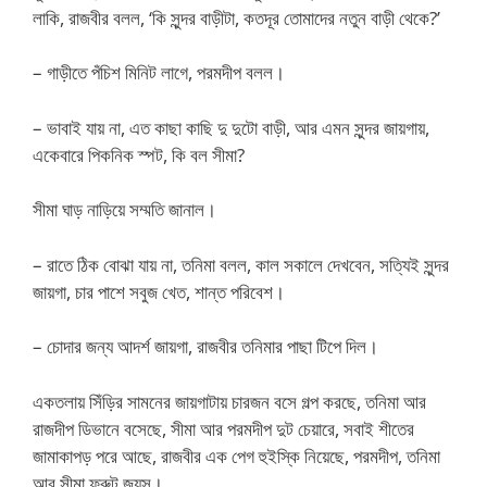
লাকি, রাজবীর বলল, ‘কি সুন্দর বাড়ীটা, কতদূর তোমাদের নতুন বাড়ী থেকে?’
– গাড়ীতে পঁচিশ মিনিট লাগে, পরমদীপ বলল।
– ভাবাই যায় না, এত কাছা কাছি দু দুটো বাড়ী, আর এমন সুন্দর জায়গায়,
একেবারে পিকনিক স্পট, কি বল সীমা?
সীমা ঘাড় নাড়িয়ে সম্মতি জানাল।
– রাতে ঠিক বোঝা যায় না, তনিমা বলল, কাল সকালে দেখবেন, সত্যিই সুন্দর
জায়গা, চার পাশে সবুজ খেত, শান্ত পরিবেশ।
– চোদার জন্য আদর্শ জায়গা, রাজবীর তনিমার পাছা টিপে দিল।
একতলায় সিঁড়ির সামনের জায়গাটায় চারজন বসে গল্প করছে, তনিমা আর
রাজদীপ ডিভানে বসেছে, সীমা আর পরমদীপ দুট চেয়ারে, সবাই শীতের
জামাকাপড় পরে আছে, রাজবীর এক পেগ হুইস্কি নিয়েছে, পরমদীপ, তনিমা
আর সীমা ফ্রুট জ্যুস।