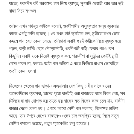
যাচ্ছে, পরমদীপ রবি মরশুমের চাষ নিয়ে ব্যাস্ত, সুখমনি ডেয়ারী আর তার দুই
বাচ্চা নিয়ে মশগুল।
তনিমা এখন পর্যন্ত কাউকে বলেনি, গুরদীপজীর অসুস্থতার জন্য ব্যবসার
কাজে একটু ক্ষতি হয়েছে। ওর যখন হার্ট অ্যাটাক হল, মন্ডীতে তখন জোর
কদমে ধান বেচা কেনা চলছে, তনিমারা সবাই গুরদীপজীকে নিয়ে ব্যস্ত হয়ে
পড়ল, বাড়ী নার্সিং হোম দৌড়োদৌড়ি, গুরদীপজী বাড়ি ফেরার পরও বেশ
কিছুদিন সবাই ওকে নিয়েই ব্যস্ত থাকল, পরমদীপ বা সুরিন্দর কেউই মন্ডী
যেতে পারল না, ফলতঃ যতটা ধান তনিমা এ বছর কিনিয়ে রাখবে ভেবেছিল
ততটা কেনা হলনা।
নিজেদের খেতের ধান ছাড়াও অজনালার বেশ কিছু চাষীর সাথে ওদের
অনেকদিনের ব্যবস্থা, তাদের পুরো ধানটাই ওরা বাজারের দামে কিনে নেয়, সব
মিলিয়ে যা ধান যোগাড় হয় তাতে ছয় মাসের মত মিলের কাজ চলে যায়, বাকীটা
বাজার থেকে কেনা হয়। এবারে আরো বেশী ধান দরকার, বিদেশের চাহিদা
আছে, তার উপরে দেশের বাজারেও ওদের চাল জনপ্রিয় হচ্ছে, মিলে নতুন
মেশিন বসানো হয়েছে, নতুন প্যাকেজিং চালু হয়েছে।