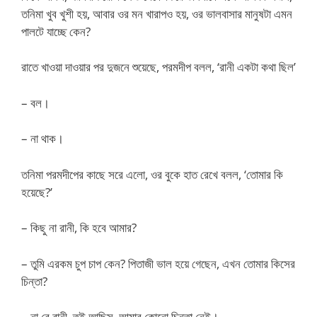
তনিমা খুব খুশী হয়, আবার ওর মন খারাপও হয়, ওর ভালবাসার মানুষটা এমন
পালটে যাচ্ছে কেন?
রাতে খাওয়া দাওয়ার পর দুজনে শুয়েছে, পরমদীপ বলল, ‘রানী একটা কথা ছিল’
– বল।
– না থাক।
তনিমা পরমদীপের কাছে সরে এলো, ওর বুকে হাত রেখে বলল, ‘তোমার কি
হয়েছে?’
– কিছু না রানী, কি হবে আমার?
– তুমি এরকম চুপ চাপ কেন? পিতাজী ভাল হয়ে গেছেন, এখন তোমার কিসের
চিন্তা?
– না রে রানী, তুই আছিস, আমার কোনো চিন্তা নেই।