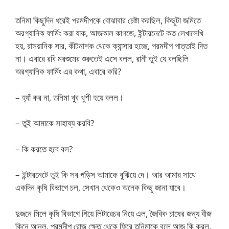
তনিমা কিছুদিন ধরেই পরমদীপকে বোঝাবার চেষ্টা করছিল, কিছুটা জমিতে
অরগ্যানিক ফার্মিং করা যাক, আজকাল কাগজে, ইন্টারনেটে কত লেখালেখি
হয়, রাসয়ানিক সার, কীটনাশক থেকে ক্যান্সার হচ্ছে, পরমদীপ পাত্তাই দিত
না। এবারে রবি মরশুমের শুরুতেই এসে বলল, রানী তুই যে বলছিলি
অরগ্যানিক ফার্মিং এর কথা, এবারে করি?
– হ্যাঁ কর না, তনিমা খুব খুশী হয়ে বলল।
– তুই আমাকে সাহায্য করবি?
– কি করতে হবে বল?
– ইন্টারনেটে তুই কি সব পড়িস আমাকে বুঝিয়ে দে। আর আমার সাথে
একদিন কৃষি বিভাগে চল, সেখান থেকেও অনেক কিছু জানা যাবে।
দুজনে মিলে কৃষি বিভাগে গিয়ে লিটারেচর নিয়ে এল, জৈবিক চাষের জন্য বীজ
কিনে আনল, পরমদীপ রোজ ক্ষেত থেকে ফিরে তনিমাকে বলে আজ কি করল,