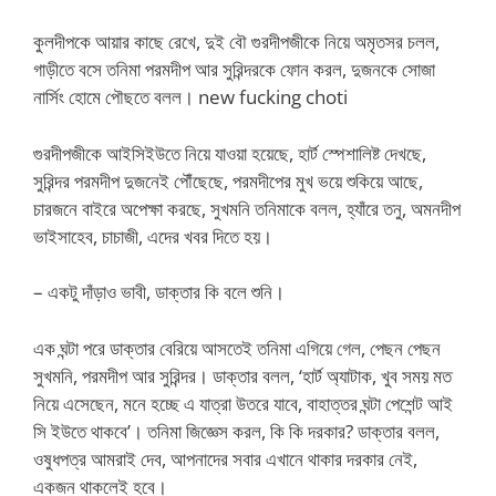
কুলদীপকে আয়ার কাছে রেখে, দুই বৌ গুরদীপজীকে নিয়ে অমৃতসর চলল,
গাড়ীতে বসে তনিমা পরমদীপ আর সুরিন্দরকে ফোন করল, দুজনকে সোজা
নার্সিং হোমে পৌছতে বলল। new fucking choti
গুরদীপজীকে আইসিইউতে নিয়ে যাওয়া হয়েছে, হার্ট স্পেশালিষ্ট দেখছে,
সুরিন্দর পরমদীপ দুজনেই পৌঁছেছে, পরমদীপের মুখ ভয়ে শুকিয়ে আছে,
চারজনে বাইরে অপেক্ষা করছে, সুখমনি তনিমাকে বলল, হ্যাঁরে তনু, অমনদীপ
ভাইসাহেব, চাচাজী, এদের খবর দিতে হয়।
– একটু দাঁড়াও ভাবী, ডাক্তার কি বলে শুনি।
এক ঘন্টা পরে ডাক্তার বেরিয়ে আসতেই তনিমা এগিয়ে গেল, পেছন পেছন
সুখমনি, পরমদীপ আর সুরিন্দর। ডাক্তার বলল, ‘হার্ট অ্যাটাক, খুব সময় মত
নিয়ে এসেছেন, মনে হচ্ছে এ যাত্রা উতরে যাবে, বাহাত্তর ঘন্টা পেশেন্ট আই
সি ইউতে থাকবে’। তনিমা জিজ্ঞেস করল, কি কি দরকার? ডাক্তার বলল,
ওষুধপত্র আমরাই দেব, আপনাদের সবার এখানে থাকার দরকার নেই,
একজন থাকলেই হবে।