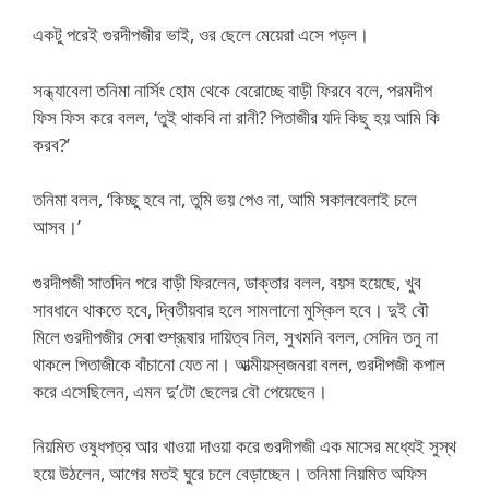
একটু পরেই গুরদীপজীর ভাই, ওর ছেলে মেয়েরা এসে পড়ল।
সন্ধ্যাবেলা তনিমা নার্সিং হোম থেকে বেরোচ্ছে বাড়ী ফিরবে বলে, পরমদীপ
ফিস ফিস করে বলল, ‘তুই থাকবি না রানী? পিতাজীর যদি কিছু হয় আমি কি
করব?’
তনিমা বলল, ‘কিচ্ছু হবে না, তুমি ভয় পেও না, আমি সকালবেলাই চলে
আসব।’
গুরদীপজী সাতদিন পরে বাড়ী ফিরলেন, ডাক্তার বলল, বয়স হয়েছে, খুব
সাবধানে থাকতে হবে, দ্বিতীয়বার হলে সামলানো মুস্কিল হবে। দুই বৌ
মিলে গুরদীপজীর সেবা শুশ্রূষার দায়িত্ব নিল, সুখমনি বলল, সেদিন তনু না
থাকলে পিতাজীকে বাঁচানো যেত না। আত্মীয়স্বজনরা বলল, গুরদীপজী কপাল
করে এসেছিলেন, এমন দু’টো ছেলের বৌ পেয়েছেন।
নিয়মিত ওষুধপত্র আর খাওয়া দাওয়া করে গুরদীপজী এক মাসের মধ্যেই সুস্থ
হয়ে উঠলেন, আগের মতই ঘুরে চলে বেড়াচ্ছেন। তনিমা নিয়মিত অফিস