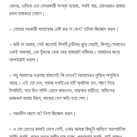
ডোনর, এদিকে এত বেসরকারী সংস্থা হয়েছে, সবাই যায়, ডোনররাও হাজার
রকম ফ্যাকড়া তোলে।
– তোমরা সরকারী সাহায্যের চেষ্টা কর না কেন? তনিমা জিজ্ঞেস করল।
– করি না আবার, সেই জন্যেই দিল্লী চন্ডীগড় ঘুরে বেড়াই, কিন্তু সেখানেও
একই অবস্থা, এক টুকরো কেক আর হাজারটা দাবীদার। আমাদের জন্য
আপনারাই ভরসা।
– শুধু আমাদের ভরসায় থাকলেই কি চলবে? আমাদেরও সুবিধে অসুবিধে
আছে। এই তো দেখ, শ্বশুর মশাইএর হার্ট অ্যাটাক হল, প্রাণ নিয়ে
টানাটানি, সাত দিন নার্সিং হোমে থাকলেন, তারপরে বাড়ীতে, অফিসের
কাজকর্ম মাথায় উঠল, কাজের বেশ ক্ষতি হয়ে গেল।
– পরমদীপ আসে না? নিশা জিজ্ঞেস করল।
– ও তো খেতের কাজই দেখে বেশী, এবার আমরা কিছুটা জমিতে অরগ্যানিক
ফার্মিং করছি, গমের বদলে সব্জীর চাষ হচ্ছে, প্রথমবার করছি, তাই কাজও