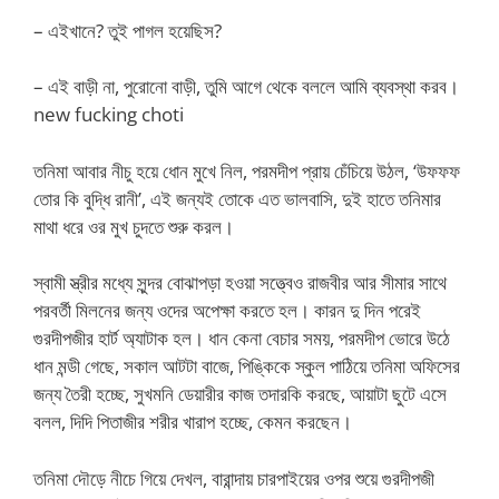
– এইখানে? তুই পাগল হয়েছিস?
– এই বাড়ী না, পুরোনো বাড়ী, তুমি আগে থেকে বললে আমি ব্যবস্থা করব।
new fucking choti
তনিমা আবার নীচু হয়ে ধোন মুখে নিল, পরমদীপ প্রায় চেঁচিয়ে উঠল, ‘উফফফ
তোর কি বুদ্ধি রানী’, এই জন্যই তোকে এত ভালবাসি, দুই হাতে তনিমার
মাথা ধরে ওর মুখ চুদতে শুরু করল।
স্বামী স্ত্রীর মধ্যে সুন্দর বোঝাপড়া হওয়া সত্ত্বেও রাজবীর আর সীমার সাথে
পরবর্তী মিলনের জন্য ওদের অপেক্ষা করতে হল। কারন দু দিন পরেই
গুরদীপজীর হার্ট অ্যাটাক হল। ধান কেনা বেচার সময়, পরমদীপ ভোরে উঠে
ধান মন্ডী গেছে, সকাল আটটা বাজে, পিঙ্কিকে স্কুল পাঠিয়ে তনিমা অফিসের
জন্য তৈরী হচ্ছে, সুখমনি ডেয়ারীর কাজ তদারকি করছে, আয়াটা ছুটে এসে
বলল, দিদি পিতাজীর শরীর খারাপ হচ্ছে, কেমন করছেন।
তনিমা দৌড়ে নীচে গিয়ে দেখল, বারান্দায় চারপাইয়ের ওপর শুয়ে গুরদীপজী