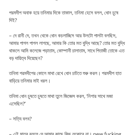
পরমদীপ অবাক হয়ে তনিমার দিকে তাকাল, তনিমা হেসে বলল, ধোন চুষে
দিই?
– দে রানী দে, তখন থেকে ধোন কচলাচ্ছিস আর উলটো পালটা বলছিস,
আমার পাগল পাগল লাগছে, আমার কি তোর মত বুদ্ধি আছে? তোর মত বুদ্ধি
থাকলে আমি কলেজে পড়াতাম, কোম্পানী চালাতাম, সাধে পিতাজী তোকে এত
বড় দায়িত্ব দিয়েছেন?
তনিমা পরমদীপের কোলে মাথা রেখে ধোন চাটতে শুরু করল। পরমদীপ হাত
বাড়িয়ে তনিমার মাই ধরল।
তনিমা ধোন চুষতে চুষতে মাথা তুলে জিজ্ঞেস করল, ‘নিশার সাথে মজা
এসেছিল?’
– সত্যি বলব?
– এই মাত্র বললে যে আমার কাছে কিছু লুকোবে না। new fucking