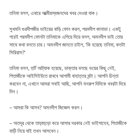
তনিমা বলল, এবারে আত্মীয়স্বজনদের খবর দেওয়া যাক।
সুখমনি গুরদীপজীর ভাইয়ের বাড়ি ফোন করল, পরমদীপ কানাডা। একটু
পরেই পরমদীপ ফোনটা তনিমাকে এগিয়ে দিয়ে বলল, অমনদীপ ভাই তোর
সাথে কথা বলতে চায়। অমনদীপ জানতে চাইল, ‘কি হয়েছে তনিমা, কতটা
সিরিয়াস?’
তনিমা বলল, হার্ট আট্যাক হয়েছে, ডাক্তার বলছে ভয়ের কিছু নেই,
পিতাজীকে আইসিইউতে রাখবে আগামী বাহাত্তর ঘন্টা। আপনি চিন্তা
করবেন না, এখানে আমরা সবাই আছি, আপনি মনরুপ দিদিকে খবরটা দিয়ে
দিন।
– আমরা কি আসব? অমনদীপ জিজ্ঞেস করল।
– অতদূর থেকে তাড়াহুড়ো করে আসার দরকার নেই ভাইসাহেব, পিতাজীকে
বাড়ী নিয়ে যাই তখন আসবেন।