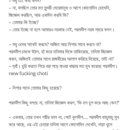
– শুধু এই কথা বলল?
– না, বলছিল তোর মত সুন্দরী মেয়েমানুষ ও আগে কোনোদিন চোদেনি,
জিজ্ঞেস করছিল, আর একদিন করবি কি?
– তোমার কি ইচ্ছে?
– তোর ইচ্ছে না হলে আমারও দরকার নেই, পরমদীপ নরম স্বরে বলল।
– শুধু ওদের সাথেই করবে? অজিত আর নিশার সাথে করবে না?
পরমদীপ চমকে উঠল, হাঁ করে তনিমার দিকে তাকিয়েছে, তনিমা জিজ্ঞেস
করল, অজিতই তোমার সাথে রাজবীরের আলাপ করিয়ে দিয়েছে, তাই না?
– হ্যাঁ। চুরি করতে গিয়ে ধরা পড়ে যাওয়া বাচ্চার মত মুখ করেছে পরমদীপ।
new fucking choti
– নিশার সাথে তোমার কিছু হয়েছে?
পরমদীপ কিছু বলছে না, তনিমা জিজ্ঞেস করল, ‘কি হল চুপ করে আছ কেন?’
– একবার, তোর তখন শরীর ভাল না, পেটে কুলদীপ…. পরমদীপ কাচুমাচু মুখ
করে আছে, ওর এই চেহারা তনিমা আগে কোনোদিন দেখেনি, নাড়া খুলে