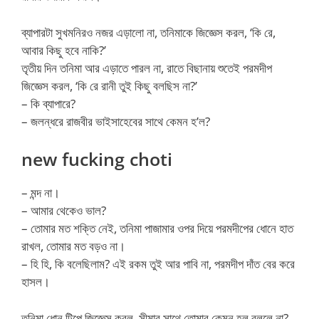
ব্যাপারটা সুখমনিরও নজর এড়ালো না, তনিমাকে জিজ্ঞেস করল, ‘কি রে,
আবার কিছু হবে নাকি?’
তৃতীয় দিন তনিমা আর এড়াতে পারল না, রাতে বিছানায় শুতেই পরমদীপ
জিজ্ঞেস করল, ‘কি রে রানী তুই কিছু বলছিস না?’
– কি ব্যাপারে?
– জলন্ধরে রাজবীর ভাইসাহেবের সাথে কেমন হ’ল?
new fucking choti
– মন্দ না।
– আমার থেকেও ভাল?
– তোমার মত শক্তি নেই, তনিমা পাজামার ওপর দিয়ে পরমদীপের ধোনে হাত
রাখল, তোমার মত বড়ও না।
– হি হি, কি বলেছিলাম? এই রকম তুই আর পাবি না, পরমদীপ দাঁত বের করে
হাসল।
তনিমা ধোন টিপে জিজ্ঞেস করল, সীমার সাথে তোমার কেমন হল বললে না?