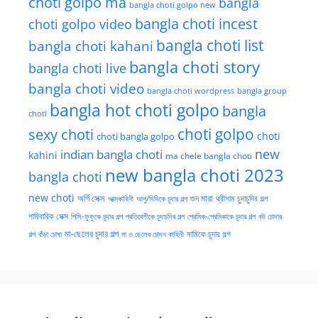
choti golpo ma
bangla
bangla choti golpo new
bangla choti incest
choti golpo video
bangla choti list
bangla choti kahani
bangla choti story
bangla choti live
bangla choti video
bangla choti wordpress
bangla group
bangla hot choti golpo
bangla
choti
choti golpo
sexy choti
choti
choti bangla golpo
new
indian bangla choti
kahini
ma chele bangla choti
new bangla choti 2023
bangla choti
new choti
গুদ মারা
অর্গি সেক্স
আত্মকাহিনী
আপু/দিদিকে চুদার গল্প
থ্রীসাম চুদাচুদির গল্প
পারিবারিক সেক্স
পিসি-ফুফুকে চুদার গল্প
প্রতিবেশীকে চুদাচদির গল্প
প্রেমিক-প্রেমিকাকে চুদার গল্প
বউ চোদার
মা-ছেলের চুদার গল্প
মামিকে চুদার গল্প
বাঁড়া চোষা
গল্প
মা ও ছেলের চোদন কাহিনী