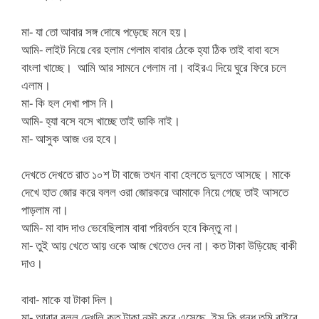
মা- যা তো আবার সঙ্গ দোষে পড়েছে মনে হয়।
আমি- লাইট নিয়ে বের হলাম গেলাম বাবার ঠেকে হ্যা ঠিক তাই বাবা বসে
বাংলা খাচ্ছে। আমি আর সামনে গেলাম না। বাইরএ দিয়ে ঘুরে ফিরে চলে
এলাম।
মা- কি হল দেখা পাস নি।
আমি- হ্যা বসে বসে খাচ্ছে তাই ডাকি নাই।
মা- আসুক আজ ওর হবে।
দেখতে দেখতে রাত ১০শ টা বাজে তখন বাবা হেলতে দুলতে আসছে। মাকে
দেখে হাত জোর করে বলল ওরা জোরকরে আমাকে নিয়ে গেছে তাই আসতে
পাড়লাম না।
আমি- মা বাদ দাও ভেবেছিলাম বাবা পরিবর্তন হবে কিন্তু না।
মা- তুই আয় খেতে আয় ওকে আজ খেতেও দেব না। কত টাকা উড়িয়েছ বাকী
দাও।
বাবা- মাকে যা টাকা দিল।
মা- আবার বলল দেখলি কত টাকা নস্ট করে এসেছে, ইস কি গন্ধ তুমি বাইরে