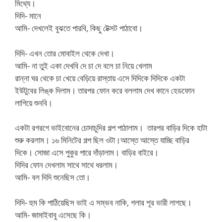
মিথ্যে।
দিদি- মানে
আমি- দেখলেই বুঝতে পারবি, কিছু টেক্সট পাঠাবো।
দিদি- এখন তোর মোবাইল থেকে দেখা।
আমি- না তুই একা দেখবি দে চা দে বলে চা নিয়ে খেলাম
রান্না ঘর থেকে চা খেয়ে বেড়িয়ে রাস্তায় এসে দিদিকে দিদিকে একটা
ইউটুবের লিঙ্ক দিলাম। তারপর ফোন করে বললাম দেখ কানে হেডফোন
লাগিয়ে শুনবি।
একটা রগরগে ভাইবোনের চোদাচুদির গল্প পাঠালাম। তারপর বাড়ির দিকে হাটা
শুরু করলাম। ১৬ মিনিটের গল্প ছিল ওটা।আস্তে আস্তে যাচ্ছি বাড়ির
দিকে। সোজা এসে পুকুর পারে দাঁড়ালাম। বাড়ির বাইরে।
দিদির ফোন দেখলাম সাথে সাথে ধরলাম।
আমি- বল দিদি শুনেছিস তো।
দিদি- হুম কি পাঠিয়েছিস ভাই এ সম্ভব নাকি, গলার শূর ভারী লাগছে।
আমি- জামাইবাবু এসেছে কি।