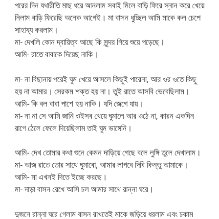
পরের দিন যথারীতি মাছ ধরে আনলাম সবাই মিলে বাড়ি ফিরে স্নান করে খেয়ে
নিলাম বাড়ি ফিরেছি অনেক আগেই। মা বাসন ধুচ্ছিল আমি মাকে কল চেপে
সাহায্য করলাম।
মা- দেখলি কোন দ্বায়িত্ব আছে কি সুন্দর গিয়ে শুয়ে পড়েছে।
আমি- রাতে বাবাকে দিয়েছ নাকি।
মা- না বিছানায় পরেই ঘুম খেয়ে আসলে কিছুই পারেনা, আর ওর ওতে কিছু
হয় না আমার। সেরকম শক্ত হয় না। তুই রাতে আসবি ভেবেছিলাম।
আমি- কি বল বাবা পাশে হয় নাকি। যদি জেগে যায়।
মা- না না সে আমি জানি ওইসব খেয়ে ঘুমালে আর ওঠে না, কারন একদিন
রাগে ঠেলে ফেলে দিয়েছিলাম তাই ঘুম ভাঙ্গেনি।
আমি- দেখ তোমার কথা শুনে কেমন দাড়িয়ে গেছে বলে লুঙ্গি তুলে দেখালাম।
মা- আজ রাতে তোর সাথে ঘুমাবো, আমার লাগবে দিবি কিন্তু আমাকে।
আমি- মা এখনই দিতে ইচ্ছে করছে।
মা- দাড়া বাসন রেখে আসি চল আমার সাথে রান্না ঘরে।
দুজনে রান্না ঘরে গেলাম বাসন রাখতেই মাকে জড়িয়ে ধরলাম এবং চকাম