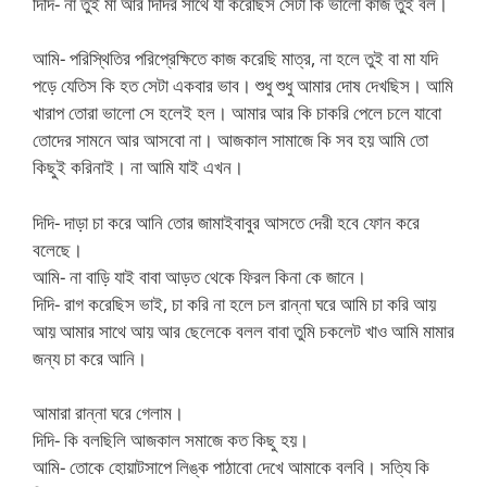
দিদি- না তুই মা আর দিদির সাথে যা করেছিস সেটা কি ভালো কাজ তুই বল।
আমি- পরিস্থিতির পরিপ্রেক্ষিতে কাজ করেছি মাত্র, না হলে তুই বা মা যদি
পড়ে যেতিস কি হত সেটা একবার ভাব। শুধু শুধু আমার দোষ দেখছিস। আমি
খারাপ তোরা ভালো সে হলেই হল। আমার আর কি চাকরি পেলে চলে যাবো
তোদের সামনে আর আসবো না। আজকাল সামাজে কি সব হয় আমি তো
কিছুই করিনাই। না আমি যাই এখন।
দিদি- দাড়া চা করে আনি তোর জামাইবাবুর আসতে দেরী হবে ফোন করে
বলেছে।
আমি- না বাড়ি যাই বাবা আড়ত থেকে ফিরল কিনা কে জানে।
দিদি- রাগ করেছিস ভাই, চা করি না হলে চল রান্না ঘরে আমি চা করি আয়
আয় আমার সাথে আয় আর ছেলেকে বলল বাবা তুমি চকলেট খাও আমি মামার
জন্য চা করে আনি।
আমারা রান্না ঘরে গেলাম।
দিদি- কি বলছিলি আজকাল সমাজে কত কিছু হয়।
আমি- তোকে হোয়াটসাপে লিঙ্ক পাঠাবো দেখে আমাকে বলবি। সত্যি কি