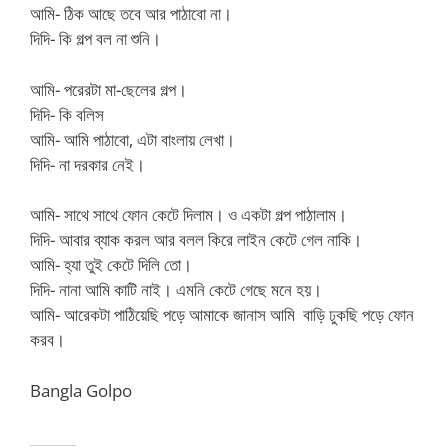
আমি- ঠিক আছে তবে আর পাঠাবো না।
দিদি- কি গল্প বল না শুনি।
আমি- পরেরটা মা-ছেলের গল্প।
দিদি- কি বলিস
আমি- আমি পাঠাবো, এটা বাংলায় লেখা।
দিদি- না দরকার নেই।
আমি- সাথে সাথে ফোন কেটে দিলাম। ও একটা গল্প পাঠালাম।
দিদি- আবার ব্যাক করল আর বলল কিরে লাইন কেটে গেল নাকি।
আমি- হ্যা তুই কেটে দিলি তো।
দিদি- নানা আমি কাটি নাই। এমনি কেটে গেছে মনে হয়।
আমি- আরেকটা পাঠিয়েছি পড়ে আমাকে জানাস আমি বাড়ি ঢুকছি পড়ে ফোন
করব।
Bangla Golpo