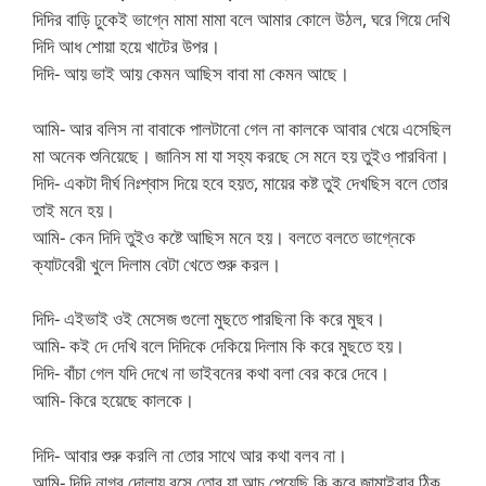
দিদির বাড়ি ঢুকেই ভাগ্নে মামা মামা বলে আমার কোলে উঠল, ঘরে গিয়ে দেখি
দিদি আধ শোয়া হয়ে খাটের উপর।
দিদি- আয় ভাই আয় কেমন আছিস বাবা মা কেমন আছে।
আমি- আর বলিস না বাবাকে পালটানো গেল না কালকে আবার খেয়ে এসেছিল
মা অনেক শুনিয়েছে। জানিস মা যা সহ্য করছে সে মনে হয় তুইও পারবিনা।
দিদি- একটা দীর্ঘ নিঃশ্বাস দিয়ে হবে হয়ত, মায়ের কষ্ট তুই দেখছিস বলে তোর
তাই মনে হয়।
আমি- কেন দিদি তুইও কষ্টে আছিস মনে হয়। বলতে বলতে ভাগ্নেকে
ক্যাটবেরী খুলে দিলাম বেটা খেতে শুরু করল।
দিদি- এইভাই ওই মেসেজ গুলো মুছতে পারছিনা কি করে মুছব।
আমি- কই দে দেখি বলে দিদিকে দেকিয়ে দিলাম কি করে মুছতে হয়।
দিদি- বাঁচা গেল যদি দেখে না ভাইবনের কথা বলা বের করে দেবে।
আমি- কিরে হয়েছে কালকে।
দিদি- আবার শুরু করলি না তোর সাথে আর কথা বলব না।
আমি- দিদি নাগর দোলায় বসে তোর যা আচ পেয়েছি কি করে জামাইবাবু ঠিক