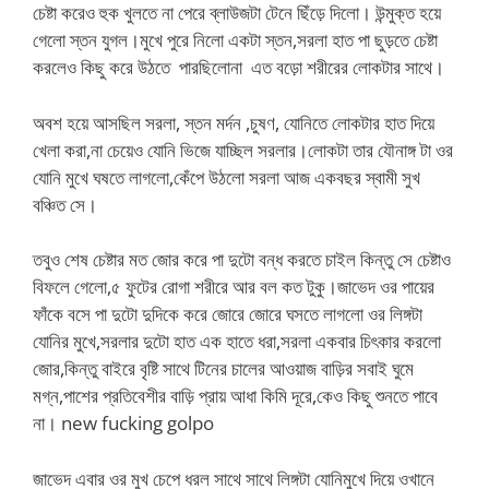
চেষ্টা করেও হুক খুলতে না পেরে ব্লাউজটা টেনে ছিঁড়ে দিলো। উন্মুক্ত হয়ে
গেলো স্তন যুগল।মুখে পুরে নিলো একটা স্তন,সরলা হাত পা ছুড়তে চেষ্টা
করলেও কিছু করে উঠতে পারছিলোনা এত বড়ো শরীরের লোকটার সাথে।
অবশ হয়ে আসছিল সরলা, স্তন মর্দন ,চুষণ, যোনিতে লোকটার হাত দিয়ে
খেলা করা,না চেয়েও যোনি ভিজে যাচ্ছিল সরলার।লোকটা তার যৌনাঙ্গ টা ওর
যোনি মুখে ঘষতে লাগলো,কেঁপে উঠলো সরলা আজ একবছর স্বামী সুখ
বঞ্চিত সে।
তবুও শেষ চেষ্টার মত জোর করে পা দুটো বন্ধ করতে চাইল কিন্তু সে চেষ্টাও
বিফলে গেলো,৫ ফুটের রোগা শরীরে আর বল কত টুকু।জাভেদ ওর পায়ের
ফাঁকে বসে পা দুটো দুদিকে করে জোরে জোরে ঘসতে লাগলো ওর লিঙ্গটা
যোনির মুখে,সরলার দুটো হাত এক হাতে ধরা,সরলা একবার চিৎকার করলো
জোর,কিন্তু বাইরে বৃষ্টি সাথে টিনের চালের আওয়াজ বাড়ির সবাই ঘুমে
মগ্ন,পাশের প্রতিবেশীর বাড়ি প্রায় আধা কিমি দূরে,কেও কিছু শুনতে পাবে
না। new fucking golpo
জাভেদ এবার ওর মুখ চেপে ধরল সাথে সাথে লিঙ্গটা যোনিমুখে দিয়ে ওখানে