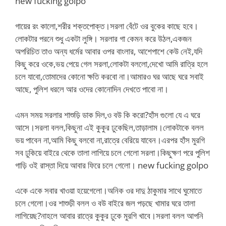
new fucking golpo
গায়ের রং কালো,শরীর শক্তপোক্ত।সরলা বেঁটে ওর বুকের কাছে হবে।
লোকটার পরনে শুধু একটা লুঙ্গি। সরলার গা কেমন করে উঠল,একজন
অপরিচিত তাও অন্য ধর্মের আবার ওপর বাংলার, আশেপাশে কেউ নেই,যদি
কিছু করে ওকে,ভয় পেয়ে গেল সরলা,লোকটা বললো,দেখো আমি রাত্রি হলে
চলে যাবো,তোমাদের কোনো ক্ষতি করবো না।আমারও ঘর আছে ঘরে সবাই
আছে, পুলিশ ধরলে আর ওদের কোনোদিন দেখতে পাবো না।
এমন সময় সরলার শাশুড়ি ডাক দিল,ও বউ কি করো?হাঁস গুলো যে এ ঘরে
আসে।সরলা বলল,কিছুনা এই কুকুর ঢুকেছিল,তাড়ালাম।লোকটাকে বলল
ভয় পাবেন না,আমি কিছু বলবো না,রাত্রে বেরিয়ে যাবেন।এরপর হাঁস মুরগি
সব ঢুকিয়ে বাইরে থেকে তালা লাগিয়ে চলে গেলো সরলা।কিছুক্ষণ পরে পুলিশ
গাড়ি ওই রাস্তা দিয়ে আবার ফিরে চলে গেলো। new fucking golpo
একে একে সবার খাওয়া হয়েগেলো।অনিক ওর দাদু ঠাকুমার সাথে ঘুমোতে
চলে গেলো।ওর শাশুড়ী বলল ও বউ বাইরে জল পড়ছে খামার ঘরে তালা
লাগিয়েছ?নাহলে আবার রাত্রে কুকুর ঢুকে মুরগি খাবে।সরলা বলল আপনি