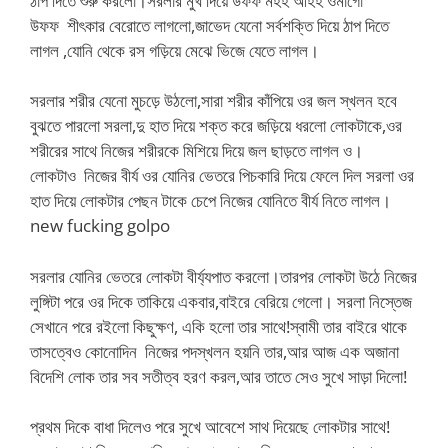
ঠাপ দিতে শুরু করলো।সরলার মুখ দিয়ে উফফ মহহ আহহ ওমাগো
উফফ শীৎকার বেরোতে লাগলো,জাভেদ যেনো সর্বশক্তি দিয়ে ঠাপ দিতে
লাগল ,যোনি থেকে রস গড়িয়ে মেঝে ভিজে যেতে লাগল।
সরলার শরীর যেনো মুচড়ে উঠলো,সারা শরীর কাঁপিয়ে ওর জল স্খলন হবে
বুঝতে পারলো সরলা,দু হাত দিয়ে শক্ত করে জড়িয়ে ধরলো লোকটাকে,ওর
শরীরের সাথে নিজের শরীরকে মিশিয়ে দিয়ে জল ছাড়তে লাগল ও।
লোকটাও নিজের বীর্য ওর যোনির ভেতরে পিচকারি দিয়ে ফেলে দিল সরলা ওর
হাত দিয়ে লোকটার পেছন টাকে চেপে নিজের যোনিতে বীর্য নিতে লাগল।
new fucking golpo
সরলার যোনির ভেতরে লোকটা বীর্য্যপাত করলো।তারপর লোকটা উঠে নিজের
লুঙ্গিটা পরে ওর দিকে তাকিয়ে একবার,বাইরে বেরিয়ে গেলো। সরলা নিস্তেজ
সেখানে পরে রইলো কিছুক্ষণ, একি হলো তার সাথে!স্বামী তার বাইরে থাকে
তাসত্বেও কোনোদিন নিজের পদস্খলন হয়নি তার,আর আজ এক অজানা
বিদেশি লোক তার সব সতীত্ব হরণ করল,আর তাতে সেও সুখে সাড়া দিলো!
প্রথম দিকে বাধা দিলেও পরে সুখে আবেশে সাথ দিয়েছে লোকটার সাথে!