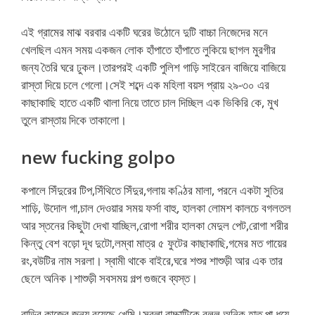
এই গ্রামের মাঝ বরবার একটি ঘরের উঠোনে দুটি বাচ্চা নিজেদের মনে
খেলছিল এমন সময় একজন লোক হাঁপাতে হাঁপাতে লুকিয়ে ছাগল মুরগীর
জন্য তৈরি ঘরে ঢুকল।তারপরই একটি পুলিশ গাড়ি সাইরেন বাজিয়ে বাজিয়ে
রাস্তা দিয়ে চলে গেলো।সেই শব্দে এক মহিলা বয়স প্রায় ২৯-৩০ এর
কাছাকাছি হাতে একটি থালা নিয়ে তাতে চাল দিচ্ছিল এক ভিকিরি কে, মুখ
তুলে রাস্তায় দিকে তাকালো।
new fucking golpo
কপালে সিঁদুরের টিপ,সিঁথিতে সিঁদুর,গলায় কণ্ঠির মালা, পরনে একটা সুতির
শাড়ি, উদোল গা,চাল দেওয়ার সময় ফর্সা বাহু, হালকা লোমশ কালচে বগলতল
আর স্তনের কিছুটা দেখা যাচ্ছিল,রোগা শরীর হালকা মেদুল পেট,রোগা শরীর
কিন্তু বেশ বড়ো দূধ দুটো,লম্বা মাত্র ৫ ফুটের কাছাকাছি,গমের মত গায়ের
রং,বউটির নাম সরলা। স্বামী থাকে বাইরে,ঘরে শশুর শাশুড়ী আর এক তার
ছেলে অনিক।শাশুড়ী সবসময় গল্প গুজবে ব্যস্ত।
বাড়ির কাজের জন্য রয়েছে খেমি।সরলা বাচ্চাটিকে বলল,অনিক হাত পা ধুয়ে