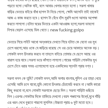
পড়তে বসো।অনিক যাই, বলে আবার খেলায় মত্ত হলো। সরলা খামার
বাড়ির ভেতরে বাইরে বাঁধা ছাগল টা নিয়ে গেলো, ক্ষেমি আসেনি তাই তাকেই
আজ এ কাজ করতে হবে। ছাগল টা বেঁধে হাঁস মুরগি গুলো আসার অপেক্ষা
করতে লাগলো।হটাত ঘরের ভিতরে একটা আওয়াজ হলো,সরলা ভাবলো
নিশ্চয় বেড়াল এসেছে ডিম খেতে। new fucking golpo
ভেতরে গিয়ে লাইট আধো অন্ধকারে দেখতে গিয়ে হটাত কে যেনো ওর মুখ
চেপে ধরলো,আর ওকে যে জড়িয়ে ধরেছে সে ওর চেয়ে আকারে অনেক বড়।
লোকটা বলল চিৎকার করবে না তাহলে বাইরে তোমার যে ছেলে আছে ওর
খারাপ হয়ে যাবে।সরলা ভয়ে কাঁপতে লাগলো।গায়ের শাড়িটা লোকটার মুখ
চেপে টেনে ধরার সময় এলোমেলো হয়ে একদিকের স্তনটা প্রায় নগ্ন।
সরলা বলল কে তুমি? লোকটা বলল,আমি অপার বাংলার,পুলিশ এর তাড়া খেয়ে
এসেছি আমি চলে যাবো,তুমি কোনো চিৎকার চেঁচামেচি করবে না।আমি কারো
কিছু করবো না,বলে লোকটা সরলাকে ছেড়ে দিল। সরলা শাড়িটা গুছিয়ে
নিল।এরপর লোকটার দিকে তাকিয়ে দেখলো।বয়স পঞ্চাশের উর্ধ্বে,মুখে দাঁড়ি
এর ধরন দেখে বুঝতে পারলো মুসলিম।উচ্চতা প্রায় ৬ ফুট মতো হবে।