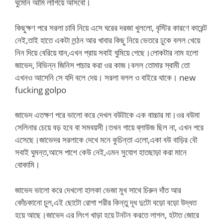
ঘুমোন আমি লাগিয়ে আসবো।
কিছুক্ষণ পরে সরলা চাবি নিয়ে এসে ঘরের দরজা খুললো, বৃস্টির কারণে কারেন্ট
নেই,তাই হাতে একটা লন্ঠন আর খাবার কিছু নিয়ে ভেতরে ঢুকে বলল খেয়ে
নিন দিয়ে বেরিয়ে যান,এখন প্রায় সবাই ঘুমিয়ে গেছে।লোকটার নাম হলো
জাভেদ, বিভিন্ন জিনিস পাচার করা ওর কাজ।বলল তোমার স্বামী তো
এখনও আসেনি সে যদি বলে দেয়। সরলা বলল ও বাইরে থাকে। new
fucking golpo
জাভেদ এতক্ষণ পরে ভালো করে দেখল বউটাকে এক বাচ্চার মা।ওর বউমা
সেলিনার চেয়ে বড় হবে বা সমবয়সী।তখন গায়ে ব্লাউজ ছিল না, এখন পরে
এসেছে।জাভেদর সরলাকে দেখে মনে কুচিন্তা এলো,একা বউ বাড়ির বৌ
সবাই ঘুমন্ত,আসে পাশে কেউ নেই,এমন সুযোগ হাতছাড়া করা মানে
বোকামি।
জাভেদ ভালো করে দেখলো হালকা ভেজা মুখ সাথে চিরুন দাঁত আর
কোঁচকানো চুল,এই ছোটো রোগা শরীর কিন্তু দূধ দুটো বড়ো বড়ো উদ্ধত
হয়ে আছে।জাভেদ এর লিংগ খাড়া হয়ে টনটন করতে লাগল, হটাত জোরে