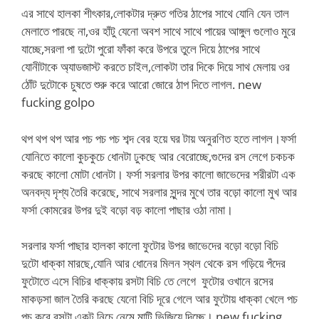
এর সাথে হালকা শীৎকার,লোকটার দ্রুত গতির ঠাপের সাথে যোনি যেন তাল
মেলাতে পারছে না,ওর হাঁটু যেনো অবশ সাথে সাথে পায়ের আঙ্গুল গুলোও মুরে
যাচ্ছে,সরলা পা দুটো পুরো ফাঁকা করে উপরে তুলে দিয়ে ঠাপের সাথে
যোনীটাকে অ্যাডজাস্ট করতে চাইল,লোকটা তার দিকে দিয়ে সাথ মেলায় ওর
ঠোঁট দুটোকে চুষতে শুরু করে আরো জোরে ঠাপ দিতে লাগল. new
fucking golpo
থপ থপ থপ আর পচ পচ পচ শব্দ বের হয়ে ঘর টায় অনুরণিত হতে লাগল।ফর্সা
যোনিতে কালো কুচকুচে ধোনটা ঢুকছে আর বেরোচ্ছে,গুদের রস লেগে চকচক
করছে কালো মোটা ধোনটা। ফর্সা সরলার উপর কালো জাভেদের শরীরটা এক
অনবদ্য দৃশ্য তৈরি করেছে, সাথে সরলার সুন্দর মুখে তার বড়ো কালো মুখ আর
ফর্সা কোমরের উপর দুই বড়ো বড় কালো পাছার ওঠা নামা।
সরলার ফর্সা পাছার হালকা কালো ফুটোর উপর জাভেদের বড়ো বড়ো বিচি
দুটো ধাক্কা মারছে,যোনি আর ধোনের মিলন স্থল থেকে রস গড়িয়ে পঁদের
ফুটোতে এসে বিচির ধাক্কায় রসটা বিচি তে লেগে ফুটোর ওখানে রসের
মাকড়সা জাল তৈরি করছে যেনো বিচি দূরে গেলে আর ফুটোয় ধাক্কা খেলে পচ
পচ করে রসটা একটু নিচে নেমে মাটি ভিজিয়ে দিচ্ছে। new fucking