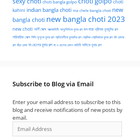
choti golpo
sexy choti
choti
choti bangla golpo
new
indian bangla choti
kahini
ma chele bangla choti
new bangla choti 2023
bangla choti
new choti
গুদ মারা
অর্গি সেক্স
আত্মকাহিনী
আপু/দিদিকে চুদার গল্প
থ্রীসাম চুদাচুদির গল্প
পারিবারিক সেক্স
পিসি-ফুফুকে চুদার গল্প
প্রতিবেশীকে চুদাচদির গল্প
প্রেমিক-প্রেমিকাকে চুদার গল্প
বউ চোদার
মা-ছেলের চুদার গল্প
মামিকে চুদার গল্প
বাঁড়া চোষা
গল্প
মা ও ছেলের চোদন কাহিনী
Subscribe to Blog via Email
Enter your email address to subscribe to this
blog and receive notifications of new posts by
email.
Email
Address