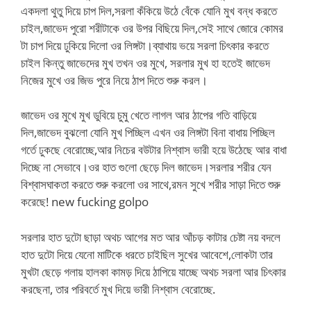
একদলা থুতু দিয়ে চাপ দিল,সরলা কঁকিয়ে উঠে বেঁকে যোনি মুখ বন্ধ করতে
চাইল,জাভেদ পুরো শরীটাকে ওর উপর বিছিয়ে দিল,সেই সাথে জোরে কোমর
টা চাপ দিয়ে ঢুকিয়ে দিলো ওর লিঙ্গটা।ব্যাথায় ভয়ে সরলা চিৎকার করতে
চাইল কিন্তু জাভেদের মুখ তখন ওর মুখে, সরলার মুখ হা হতেই জাভেদ
নিজের মুখে ওর জিভ পুরে নিয়ে ঠাপ দিতে শুরু করল।
জাভেদ ওর মুখে মুখ ডুবিয়ে চুমু খেতে লাগল আর ঠাপের গতি বাড়িয়ে
দিল,জাভেদ বুঝলো যোনি মুখ পিচ্ছিল এখন ওর লিঙ্গটা বিনা বাধায় পিচ্ছিল
গর্তে ঢুকছে বেরোচ্ছে,আর নিচের বউটার নিশ্বাস ভারী হয়ে উঠেছে আর বাধা
দিচ্ছে না সেভাবে।ওর হাত গুলো ছেড়ে দিল জাভেদ।সরলার শরীর যেন
বিশ্বাসঘাকতা করতে শুরু করলো ওর সাথে,রমন সুখে শরীর সাড়া দিতে শুরু
করেছে! new fucking golpo
সরলার হাত দুটো ছাড়া অথচ আগের মত আর আঁচড় কাটার চেষ্টা নয় বদলে
হাত দুটো দিয়ে যেনো মাটিকে ধরতে চাইছিল সুখের আবেশে,লোকটা তার
মুখটা ছেড়ে গলায় হালকা কামড় দিয়ে ঠাপিয়ে যাচ্ছে অথচ সরলা আর চিৎকার
করছেনা, তার পরিবর্তে মুখ দিয়ে ভারী নিশ্বাস বেরোচ্ছে.