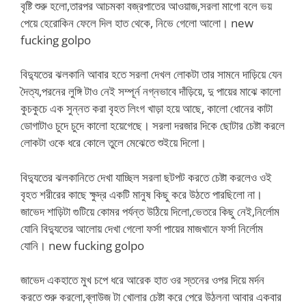
বৃষ্টি শুরু হলো,তারপর আচমকা বজ্রপাতের আওয়াজ,সরলা মাগো বলে ভয়
পেয়ে হেরোকিন ফেলে দিল হাত থেকে, নিভে গেলো আলো। new
fucking golpo
বিদ্যুতের ঝলকানি আবার হতে সরলা দেখল লোকটা তার সামনে দাড়িয়ে যেন
দৈত্য,পরনের লুঙ্গি টাও নেই সম্পূর্ন নগ্নভাবে দাঁড়িয়ে, দু পায়ের মাঝে কালো
কুচকুচে এক সুন্নত করা বৃহত লিংগ খাড়া হয়ে আছে, কালো ধোনের কাটা
ডোগাটাও চুদে চুদে কালো হয়েগেছে। সরলা দরজার দিকে ছোটার চেষ্টা করলে
লোকটা ওকে ধরে কোলে তুলে মেঝেতে শুইয়ে দিলো।
বিদ্যুতের ঝলকানিতে দেখা যাচ্ছিল সরলা ছটপট করতে চেষ্টা করলেও ওই
বৃহত শরীরের কাছে ক্ষুদ্র একটি মানুষ কিছু করে উঠতে পারছিলো না।
জাভেদ শাড়িটা গুটিয়ে কোমর পর্যন্ত উঠিয়ে দিলো,ভেতরে কিছু নেই,নির্লোম
যোনি বিদ্যুতের আলোয় দেখা গেলো ফর্সা পায়ের মাজখানে ফর্সা নির্লোম
যোনি। new fucking golpo
জাভেদ একহাতে মুখ চপে ধরে আরেক হাত ওর স্তনের ওপর দিয়ে মর্দন
করতে শুরু করলো,ব্লাউজ টা খোলার চেষ্টা করে পেরে উঠলনা আবার একবার