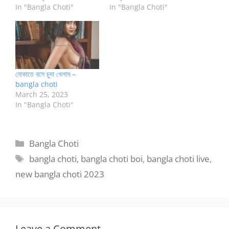
In "Bangla Choti"
In "Bangla Choti"
নোকাতে বসে চুদা খেলাম –
bangla choti
March 25, 2023
In "Bangla Choti"
Categories
Bangla Choti
Tags
bangla choti
,
bangla choti boi
,
bangla choti live
,
new bangla choti 2023
Leave a Comment