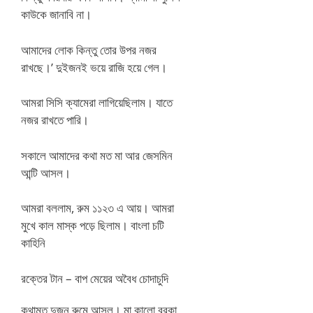
কাউকে জানাবি না।
আমাদের লোক কিন্তু তোর উপর নজর
রাখছে।’ দুইজনই ভয়ে রাজি হয়ে গেল।
আমরা সিসি ক্যামেরা লাগিয়েছিলাম। যাতে
নজর রাখতে পারি।
সকালে আমাদের কথা মত মা আর জেসমিন
আন্টি আসল।
আমরা বললাম, রুম ১১২৩ এ আয়। আমরা
মুখে কাল মাস্ক পড়ে ছিলাম। বাংলা চটি
কাহিনি
রক্তের টান – বাপ মেয়ের অবৈধ চোদাচুদি
কথামত দুজন রুমে আসল। মা কালো বুরকা