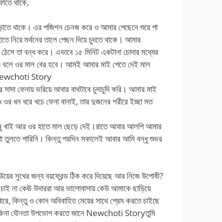
ফাতে থাকে,
ংড়াতে থাকে। এর পজিশন চেনজ করে ও আমার পেছেনে শুয়ে পা
াতে নিয়ে মর্থনের তালে পেছন দিয়ে চুদতে থাকে। আমার
ভ ঠেসে তা বন্ধ করে। এভাবে ১৫ মিনিট একটানা চোদার মধ্যের
 ও বলে ওর মাল বের হবে। আমই আমার মাই পেতে দেই মাল
। Newchoti Story
 সাদা ফেনায় ভরিয়ে আবার বাথটাবে চুদাচুদি করি। আমার মাই
ওর ধন ধরে খচে ফেনা বানাই, তার দুজনের শরীরে ইচ্ছা মত
ুমু খাই আর ওর হাতে মাল ছেড়ে দেই।রাতে আবার আলপি আমার
থা তুলতে পারিনি। কিন্তু পরদিন সকালেই আবার আমি বন্ধু শুভর
বউয়ের সুখের জন্য বয়ফ্রেন্ড ঠিক করে দিয়েছে আর নিজে উপোষী?
ি চাই না কেঊ উদাররা আর ভালোবাসায় কেউ আমাকে ছাড়িয়ে
পারে, কিন্তু ও কোন অবিবাহিত মেয়ের সাথে প্রেম করতে চাইছে
রী, যে কিনা যৌনতা উপভোগ করতে জানে Newchoti Storyতুমি