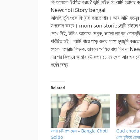
কি আমাকে ইংগিত করছ? তুমি চাইছ যে আমি তোমার বন্ধু
Newchoti Story bengali
আলপি,তুমি ওকে বিশ্বাস করতে পার। আর আমি যতদূর জা
উপভোগ করবে। mom son storiesতুমি চাইলে আমি ত
দেখে নিই, উনিও আমাকে দেখুক, ভালো লাগ্লে চোদাচ
পরিচিত হই। আমি গায়ে পড়ে ওনার সাথে চুদাচুদি করতে
থেকে এপ্রোচ কিরুক, তাহলে আমিও বাধা দিব না N
এর পর কিভাবে আমার বউ শুভর চোদন খেল আর ওর যৌন 
পর্বের জন্য
Related
বাংলা চটি গল্প সেক্স – Bangla Choti
Gud choda c
Golpo
ধোন ঢুকিয়ে চোদার