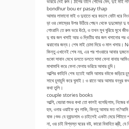
ভরিয়ে দেই রুম। ঠাপের তালে পোদের মেদ, দুই মাই লা
bondhur bou er pasay thap
আমার লাফানো মাই ও দুহাতে ধরে কচলে বোটা ধরে নি
ড়া ওর কোম্রের উপর উঠিয়ে পেছন থেকে দুদুজোড়া দু হ
গোংরানি তে রুম ভরে ঊঠে, ও তখন মুখ ঘুরিয়ে মুখে জী
দু বার জল খসাই আর ও দ্বিতীয় বার জল খসানোর পর
ঝরানোর জন্য। শেষ মাই চোদা দিয়ে ও মাল খসায়
কিন্তু এখানেই শেষ নয়, এর পর শাওয়ারে আবার দুজনের
গুকো সাবান মেখে ডলতে ডলতে সাদা ফেনা বানায় আমিও 
মাখামাখি করে ফেনা ফেনায় ভরিয়ে আবার চুদি।
আল্পির কাহিনি শেষ হতেই আমি আমার বউকে জড়িয়ে চ
সাথে চুদাচুদি করে ঘুমাই। ও রাতে আর আমার বন্ধুর ক
কথা তুলি।
couple stories books
আল্পি, বেচারা শুভর কথা তো কালই বলেছিলাম, নিজের 
হুম, ওনার ওয়াইফ খুব লাকি, কিন্তু আমার মত না?আম
যাক।শুভ যে হ্যান্ডসাম ও চাইলেই একটা মেয়ে পিটাতে 
না, ওর চাই বিশ্বস্ত ঘরের বউ, কারো বিবাহিত স্ত্