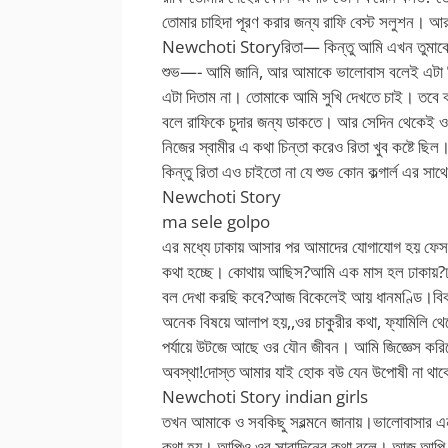
তোমার চাহিদা পূরণ করার জন্য রাফি বেস্ট সলুশন। 
Newchoti Storyরিতা— কিন্তু আমি এখন তুমাকে
শুভ—- আমি জানি, আর আমাকে ভালোবাস বলেই এটা দিচ
এটা দিতাম না। তোমাকে আমি সুখি দেখতে চাই। তবে ব
বলে রাফিকে চুদার জন্য ডাকতে। আর সেদিন থেকেই ওর ব
নিজের স্বামীর এ কথা চিন্তা করেও রিতা খুব কষ্টে ছি
কিন্তু রিতা এও চাইতো না যে শুভ কোন কল্গার্ল এর সা
Newchoti Story
ma sele golpo
এর মধ্যে ঢাকায় আসার পর আমাদের যোগাযোগ হয় ফ
কথা হচ্ছে। কোথায় আছিস?আমি এক মাস হল ঢাকায়?ঢ
বল দেখা করছি কবে?আজ বিকেলেই আয় ধানমণ্ডি।বি
অনেক বিষয়ে আলাপ হয়,,ওর চাকুরীর কথা, ফ্যামিলি থ
পর্যায়ে উটজে আছে ওর যৌন জীবন। আমি জিজ্ঞেস করি
অবস্থা!দোস্ত আমার যাই হোক বউ যেন উপোষী না থা
Newchoti Story indian girls
তখন আমাকে ও সবকিছু সরল্মনে জানায়।ভালোবাসার এ
কথা হয়। আল্পিও ওর সারাদিনের কথা বলে। আজ আল্প