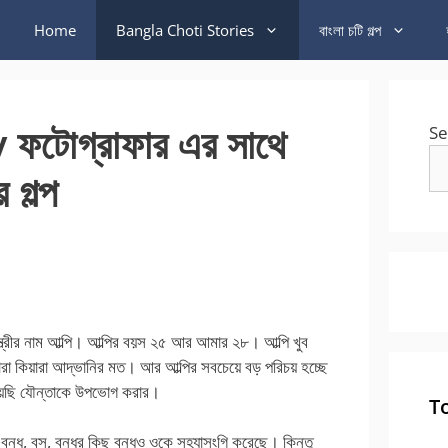
Home
Bangla Choti Stories
বাংলা চটি গল্প
টোগ্রাফার এর সাথে
Se
 গল্প
র নাম আল্পি। আল্পির বয়স ২৫ আর আমার ২৮। আল্পি খুব
ারা কিয়ারা আদ্ভানির মত। আর আল্পির সবচেয়ে বড় পরিচয় হচ্ছে
িয়েছি যৌন্তাকে উপভোগ করার।
T
ন্ধু, বস, বন্ধুর কিছু বন্ধুও ওকে সহ্যাসংগি করেছে। কিন্তু