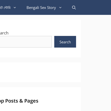
হট স্টোরি
Bengali Sex Story
arch
Search
op Posts & Pages