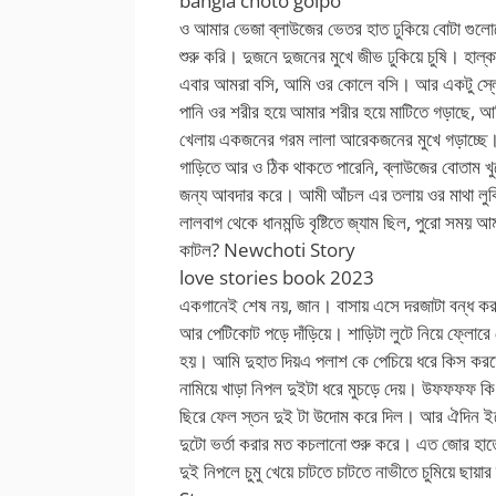
bangla choto golpo
ও আমার ভেজা ব্লাউজের ভেতর হাত ঢুকিয়ে বোটা গুলোত
শুরু করি। দুজনে দুজনের মুখে জীভ ঢুকিয়ে চুষি। হাল
এবার আমরা বসি, আমি ওর কোলে বসি। আর একটু স্লো,
পানি ওর শরীর হয়ে আমার শরীর হয়ে মাটিতে গড়াছে, আ
খেলায় একজনের গরম লালা আরেকজনের মুখে গড়াচ্ছে। 
গাড়িতে আর ও ঠিক থাকতে পারেনি, ব্লাউজের বোতাম খ
জন্য আবদার করে। আমী আঁচল এর তলায় ওর মাথা ল
লালবাগ থেকে ধানমন্ডি বৃষ্টিতে জ্যাম ছিল, পুরো 
কাটল? Newchoti Story
love stories book 2023
একগানেই শেষ নয়, জান। বাসায় এসে দরজাটা বন্ধ করত
আর পেটিকোট পড়ে দাঁড়িয়ে। শাড়িটা লুটে নিয়ে ফ্লোরে
হয়। আমি দুহাত দিয়এ পলাশ কে পেচিয়ে ধরে কিস করতে 
নামিয়ে খাড়া নিপল দুইটা ধরে মুচড়ে দেয়। উফফফফ কি
ছিরে ফেল স্তন দুই টা উদোম করে দিল। আর ঐদিন ইচ্
দুটো ভর্তা করার মত কচলানো শুরু করে। এত জোর হা
দুই নিপলে চুমু খেয়ে চাটতে চাটতে নাভীতে চুমিয়ে ছ