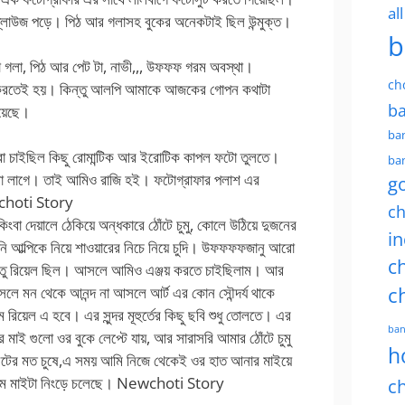
al
ব্লাউজ পড়ে। পিঠ আর গলাসহ বুকের অনেকটাই ছিল উন্মুক্ত।
b
্সা গলা, পিঠ আর পেট টা, নাভী,,, উফফফ গরম অবস্থা।
ch
শংসা করতেই হয়। কিন্তু আলপি আমাকে আজকের গোপন কথাটা
ba
হয়েছে।
ban
রা চাইছিল কিছু রোমান্টিক আর ইরোটিক কাপল ফটো তুলতে।
ban
ো লাগে। তাই আমিও রাজি হই। ফটোগ্রাফার পলাশ এর
g
choti Story
ch
কিংবা দেয়ালে ঠেকিয়ে অন্ধকারে ঠোঁটে চুমু, কোলে উঠিয়ে দুজনের
in
খনি আল্পিকে নিয়ে শাওয়ারের নিচে নিয়ে চুদি। উফফফফজানু আরো
ch
িন্তু রিয়েল ছিল। আসলে আমিও এঞ্জয় করতে চাইছিলাম। আর
লে মন থেকে আনন্দ না আসলে আর্ট এর কোন সৌন্দর্য থাকে
c
েল এ হবে। এর সুন্দর মূহুর্তের কিছু ছবি শুধু তোলতে। এর
ban
 মাই গুলো ওর বুকে লেপ্টে যায়, আর সারাসরি আমার ঠোঁটে চুমু
h
মিনিটের মত চুষে,এ সময় আমি নিজে থেকেই ওর হাত আনার মাইয়ে
বাম মাইটা নিংড়ে চলেছে। Newchoti Story
ch