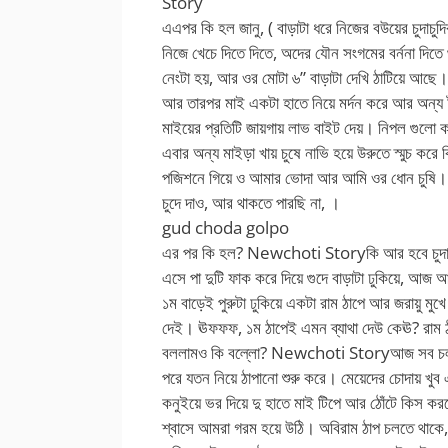
Story
এএপর কি হল জানু, ( বাড়াটা ধরে নিজের বউয়ের চুদাচুদি
নিজে খেচে দিতে দিতে, অদের যৌন সংগমের বর্ননা দিত
নেংটা হয়, আর ওর মোটা ৬” বাড়াটা দেখি ঠাটিয়ে আছে।
আর তারপর মাই একটা হাতে নিয়ে মর্দন করে আর অন্য 
মাইয়ের প্রতিটি জায়গায় লাভ বাইট দেয়। নিপল গুলো
এবার অন্য মাইড়া খায় চুষে নাভি হয়ে উরুতে স্মুচ 
পজিশনে গিয়ে ও আমার ভোদা আর আমি ওর ধোন চুষি।
চুদে দাও, আর থাকতে পারছি না, ।
gud choda golpo
এর পর কি হল? Newchoti Storyকি আর হবে চুদাচুদি 
এসে পা দুটি ফাক করে দিয়ে গুদে বাড়াটা ঢুকিয়ে, আজ 
১ম বাড়েই পুরুটা ঢুকিয়ে একটা রাম ঠাপে আর জরায়ু 
দেই। ঊফফফ, ১ম ঠাপেই এমন ব্যাথা দেউ কেঊ? রাম ঠাপ
বললামও কি বল্লো? Newchoti Storyআজ সব চলবে, র
পরে যতন নিয়ে ঠাপানো শুরু করে। মেয়েদের চোদায় খুব এ
কনুইয়ে ভর দিয়ে দু হাতে মাই টিপে আর ঠোঁটে কিস ক
শ্বাসে আমরা গরম হয়ে উঠি। অবিরাম ঠাপ চলতে থাকে,আ