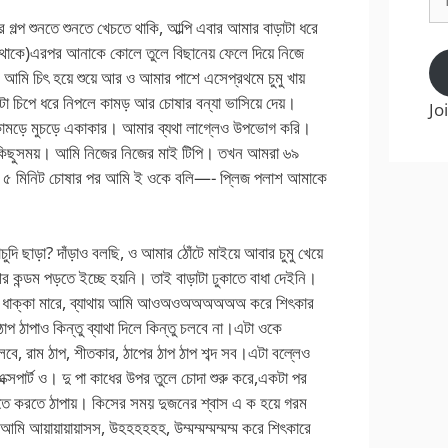
Ad
র গল্প শুনতে শুনতে খেচতে থাকি, আল্পি এবার আমার বাড়াটা ধরে
ে থাকে)এরপর আনাকে কোলে তুলে বিছানেয় ফেলে দিয়ে নিজে
 আমি চিৎ হয়ে শুয়ে আর ও আমার পাশে এসেপ্রথমে চুমু খায়
টা চিপে ধরে নিপলে কামড় আর চোষার বন্যা ভাসিয়ে দেয়।
Jo
 কামড়ে মুচড়ে একাকার। আমার ব্যথা লাগ্লেও উপভোগ করি।
করে কিছুসময়। আমি নিজের নিজের মাই টিপি। তখন আমরা ৬৯
 ৫ মিনিট চোষার পর আমি ই ওকে বলি—- প্লিজ পলাশ আমাকে
ছাড়া? দাঁড়াও বলছি, ও আমার ঠোঁটে মাইয়ে আবার চুমু খেয়ে
আর কন্ডম পড়তে ইচ্ছে হয়নি। তাই বাড়াটা ঢুকাতে বাধা দেইনি।
মুখে ধাক্কা মারে, ব্যাথায় আমি আওঅওঅঅঅঅঅঅ করে শিৎকার
 ঠাপাও কিন্তু ব্যাথা দিলে কিন্তু চলবে না।এটা ওকে
াম ঠাপ, শীতকার, ঠাপের ঠাপ ঠাপ শব্দ সব।এটা বল্লেও
ক্সপার্ট ও। দু পা কাধের উপর তুলে চোদা শুরু করে,একটা পর
রতে করতে ঠাপায়। কিসের সময় দুজনের শ্বাস এ ক হয়ে গরম
মি আয়ায়ায়ায়াসস, উহহহহহহ, উম্মম্মম্মম্মম্ম করে শিৎকারে