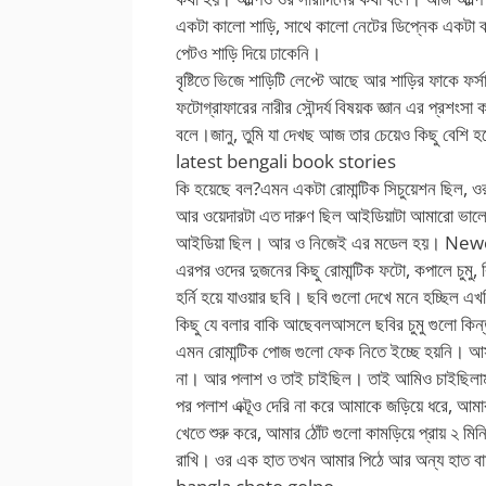
একটা কালো শাড়ি, সাথে কালো নেটের ডিপ্নেক একটা 
পেটও শাড়ি দিয়ে ঢাকেনি।
বৃষ্টিতে ভিজে শাড়িটি লেপ্টে আছে আর শাড়ির ফাকে ফর
ফটোগ্রাফারের নারীর সৌন্দর্য বিষয়ক জ্ঞান এর প্র
বলে।জানু, তুমি যা দেখছ আজ তার চেয়েও কিছু বেশি 
latest bengali book stories
কি হয়েছে বল?এমন একটা রোমান্টিক সিচুয়েশন ছিল, ও
আর ওয়েদারটা এত দারুণ ছিল আইডিয়াটা আমারো ভাল
আইডিয়া ছিল। আর ও নিজেই এর মডেল হয়। New
এরপর ওদের দুজনের কিছু রোমান্টিক ফটো, কপালে চুমু, 
হর্নি হয়ে যাওয়ার ছবি। ছবি গুলো দেখে মনে হচ্ছিল এ
কিছু যে বলার বাকি আছেবলআসলে ছবির চুমু গুলো ক
এমন রোমান্টিক পোজ গুলো ফেক নিতে ইচ্ছে হয়নি। আস
না। আর পলাশ ও তাই চাইছিল। তাই আমিও চাইছিলাম রিয়
পর পলাশ এক্টূও দেরি না করে আমাকে জড়িয়ে ধরে, আমার
খেতে শুরু করে, আমার ঠোঁট গুলো কামড়িয়ে প্রায় ২ 
রাখি। ওর এক হাত তখন আমার পিঠে আর অন্য হাত 