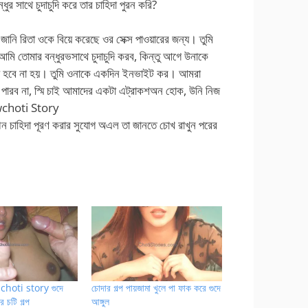
র সাথে চুদাচুদি করে তার চাহিদা পুরন করি?
নি রিতা ওকে বিয়ে করেছে ওর সেক্স পাওয়ারের জন্য। তুমি
োমার বন্ধুরভসাথে চুদাচুদি করব, কিন্তু আগে উনাকে
ুদি হবে না হয়। তুমি ওনাকে একদিন ইনভাইট কর। আমরা
 পারব না, স্মি চাই আমাদের একটা এট্রাকশঅন হোক, উনি নিজ
ewchoti Story
চাহিদা পূরণ করার সুযোগ অএল তা জানতে চোখ রাখুন পরের
hoti story গুদে
চোদার গল্প পায়জামা খুলে পা ফাক করে গুদে
 চটি গল্প
আঙ্গুল