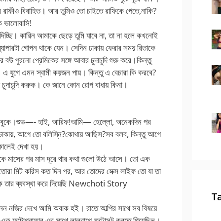
আর রাফীও বিবাহিত। আর তুমিও তো চাইতে রাফিকে পেতে,নাকি?
 ভালোবাসি!
্ছি। কারিন আমাকে ছেড়ে তুমি যাবে না, তা না হলে কখনোই
্যাপারটা গোপন থাকে যেন। সেদিন ঢাকায় ফেরার সময় রিতাকে
উ পুরনো প্রেমিকের সঙ্গে আবার চুদাচুদি শুরু করে।কিন্তু
ল। এ যুগে এমন স্বামী কয়জন পায়। কিন্তু এ বেচারা কি করবে?
থে চুদাচুদি করুক। কে জানে কোন রোগ বাধায় কিনা।
েসবুকে।শুভ—- হাই, আরিফ!আমি— হেল্লো, অনেকদিন পর
াকায়, আগে তো বলিস্নি?কোথায় আছিস?সব বলব, কিন্তু আগে
কালেই দেখা হয়।
েকে মাসের পর মাস দূরে থার কথা গুলো উঠে আসে। তো এক
তোরা মিট করিস কত দিন পর, আর তোদের সেক্স লাইফ তো যা তা
কে তার ব্যবস্থা করে দিয়েছি Newchoti Story
T
নন নজির দেখে আমি অবাক হই। রাতে আল্পির সাথে সব বিষয়ে
ি এক ফটোগ্রাফার এর সাথে লালবাগে ফটোসুট করতে গিয়েছিল।