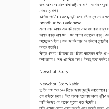
এতে আমাদের ভালোবাসা এক্টুও কমেনি। আমার বন্ধুরা য
চোদার সুযোগ।
আল্পিও প্রেমিকার মত চুদাচুদি করে, বউকে সুখ পেতে দ
bondhur bou valobasa
এবার বলব আমার এক বউ ফেলে একা বাস করা বন্ধুর 
আমার বন্ধুর নাম শুভ। শুভ আমার কলেজের বন্ধু। শ
বয়ফ্রেন্ডও ছিল। শুভ ওর বউ আর ওর বউয়ের চুদাচুদির 
বলতে পারেনি।
কিন্তু এক্সময় পরিবারের চাপে রিতার বয়ফ্রেন্ড রাফি
কথা জানায়। আর ওরা বিয়ে করে। কিন্তু শুভো বদলির চ
Newchoti Story
Newchoti Story kahini
দু তিন মাস পরে ১/২ দিনের জন্য চুদাচুদি করতে পারে।
দেয় রাফিকে চুদার। রিতা অবাক হয়ে যায় আবার খুশিও 
আমি নিজেই এর অনেক সুযোগ করে দিয়েছি।
রাফি তোমার দেহের কোন অংশটি ভোগ করেনি বলত? তোম