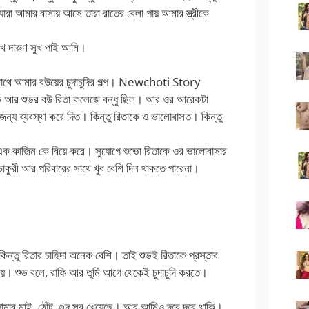
ারা আমার বাসায় আসে তারা রাতের বেলা পায় আমার স্ত্রীকে
েখে দারুণ সুখ পাই আমি।
সাথে আমার বউয়ের চুদাচুদির গল্প। Newchoti Story
ুভ আর শুভর বউ রিতা কলেজে বন্ধু ছিল। আর ওর আরেকটা
জন্য ব্যবস্থা করে দিত। কিন্তু রিতাকে ও ভালোবাসত। কিন্তু
 ওর এক কাজিন কে বিয়ে করে। সুযোগে শুভো রিতাকে ওর ভালোবাসার
াকুরী আর পরিবারের সাথে খুব বেশি দিন থাকতে পারেনা।
 কিন্তু রিতার চাহিদা অনেক বেশি। তাই শুভই রিতাকে প্রস্তাব
হয়। শুভ বলে, রাফি আর তুমি আগে থেকেই চুদাচুদি করতে।
ার মাই, ঠোঁট, গুদ সব খেয়েছে। আর আমিও দূরে দূরে থাকি।