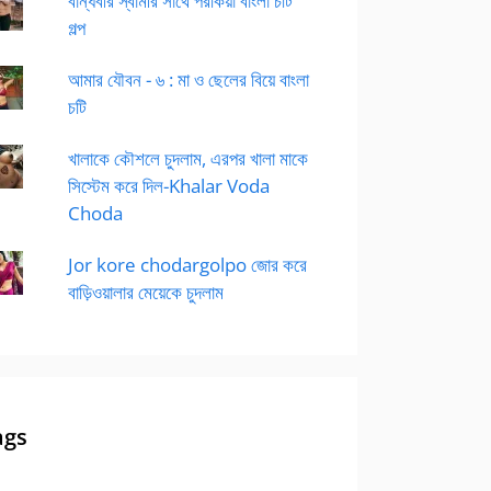
বান্ধবীর স্বামীর সাথে পরকিয়া বাংলা চটি
গল্প
আমার যৌবন - ৬ : মা ও ছেলের বিয়ে বাংলা
চটি
খালাকে কৌশলে চুদলাম, এরপর খালা মাকে
সিস্টেম করে দিল-Khalar Voda
Choda
Jor kore chodargolpo জোর করে
বাড়িওয়ালার মেয়েকে চুদলাম
ags