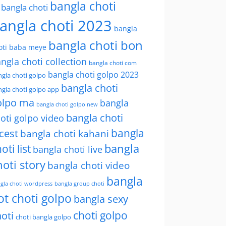
bangla choti
l bangla choti
angla choti 2023
bangla
bangla choti bon
oti baba meye
ngla choti collection
bangla choti com
bangla choti golpo 2023
gla choti golpo
bangla choti
gla choti golpo app
olpo ma
bangla
bangla choti golpo new
bangla choti
oti golpo video
bangla
cest
bangla choti kahani
oti list
bangla
bangla choti live
hoti story
bangla choti video
bangla
gla choti wordpress
bangla group choti
ot choti golpo
bangla sexy
choti golpo
oti
choti bangla golpo