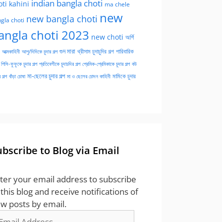
indian bangla choti
oti kahini
ma chele
new
new bangla choti
gla choti
angla choti 2023
new choti
অর্গি
গুদ মারা
পারিবারিক
আত্মকাহিনী
আপু/দিদিকে চুদার গল্প
থ্রীসাম চুদাচুদির গল্প
পিসি-ফুফুকে চুদার গল্প
প্রতিবেশীকে চুদাচদির গল্প
প্রেমিক-প্রেমিকাকে চুদার গল্প
বউ
মা-ছেলের চুদার গল্প
মামিকে চুদার
বাঁড়া চোষা
 গল্প
মা ও ছেলের চোদন কাহিনী
ubscribe to Blog via Email
ter your email address to subscribe
 this blog and receive notifications of
w posts by email.
ail