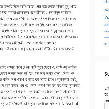
ch
ে চিম্পটি দিলে আমি আরো গরম হয়ে দুহাত বাড়িয়ে চুমু খেতে
ban
্কা ঠান্ডা আবহাওয়ায়চেমন গরম জীভের খেলে দাড়ুন লাগছিল।
b
 কিস করতে থাকি, ও দেয়ালে ঠেসান দিয়ে বসে, দেয়াল বেয়ে
মি ওর কোলে বসে মাই মর্দন করাচ্ছি, আর আমাদের জীভের
সেক্স
এরপর গাড়িতে পুরো রাস্তায় ও আর আমি চুমু খেয়েছি আর
সেক্স
ুলে বোটা ধরে টেনে বাম মসিড়া বের করে আনে আর মাই খাওয়ার
চোদার
ুকিয়ে ওকে মাই দেই। bd stories book
গল্প
সময় আমার মাই খেয়েছে ও।তাহলে আমার বউটার দিন আজ ভালোই
েই আমার শরীর থেকে শাড়ি খুলে ফেলে ও, আমি শুধু ব্লাউজ
 ফেলে আমার ঊপর ঝাপিয়ে পড়ে আর আবার ফ্রেঞ্চ কিস শুরু
S
থাকি, আর পলাশ দু হাতে দুদু দুইটা টিপে। ব্লাউজটা একটু
 যে মজা লাগ্ল, এর পর পলাস পকাশ করে ফর ফর করে ব্লাউজটা
En
চে করেই ব্রা পড়িনি। ব্লাউজটা মেঝেতে ফেলেই খোলা মাই
to
তে যেন একদম সব পিশে ফেলবে। এবার ঠোঁট ছেড়ে মাইয়ে এসে
ne
ায়ার দড়িতে টান দিতেই আমি পুরো নেংটা ওর সামনে। Newchoti
Em