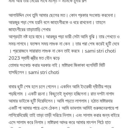
মামী আর তার মেয়ের সাথে মাস্তি – মামিকে চুদার গল্প
আলাউদ্দিন দেখ তুমি আমার ছেলের মত। কোন প্রকার সংকোচ করবেনা।
আরজুর পড়া শেষ হয়নি বলে জাহাংগীরকে ও ধরে রাখবেনা। তাহলে
জাহাংগীরের তাড়াতাড়ি শেখার
আগ্রহটা নষ্ট হয়ে যাবে। আরজুর পড়া ভারী সেটা আমি বুঝি। তার শেখতে ও
সময় লাগবে। যতক্ষন সময় লাগুক না কেন । তার পরা শেষ করেই ছুটি দেবে
। প্রয়োজনে সারারাত লাগুক না কেন তাই করবে । sami stri choti
2023 স্বামী স্ত্রীর মত যৌন ঝড়ে
তোমার সংকোচ করার দরকার নাই। মাষ্টারদা জিকাকা বলেমিটি মিটি
হাসছিলেন। sami stri choti
বাবার ছুটি শেষ হলে চলে গেলেন। একদিন আমি ইংরেজী দ্বীতীয় পত্র
পড়ছিলাম । একটি রচনা। কিছুতেই মুখস্ত হচ্ছিলনা। রাত দশটা নাগাদ
আমার ভাইকে ছুটি দিয়েদিলেন। আমি পড়তে লাগলাম। হঠাত মাষ্টারদার
একটি পা আমার পায়ে এসে ঠেকল। আমি ভাবলাম আমিই গুরুজনেরপায়ে পা
লাগিয়েদিয়েছি তাই তাড়া তাড়ী সরিয়ে নিলাম। এবং সালাম করার জন্য বাইরে
এসে সালাম করে নিলাম। মাষ্টারদা আদর করে আমার মাংশল পিঠে হাত