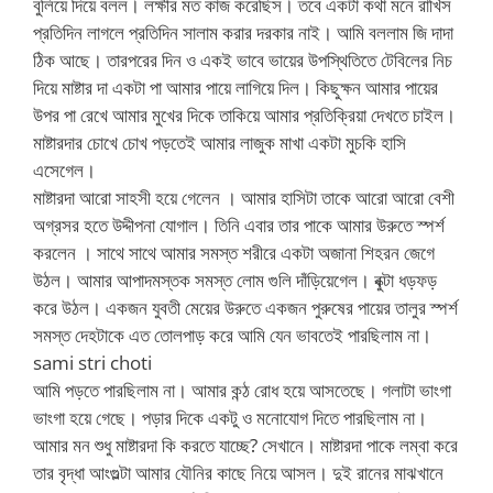
বুলিয়ে দিয়ে বলল। লক্ষীর মত কাজ করেছিস। তবে একটা কথা মনে রাখিস
প্রতিদিন লাগলে প্রতিদিন সালাম করার দরকার নাই। আমি বললাম জি দাদা
ঠিক আছে। তারপরের দিন ও একই ভাবে ভায়ের উপস্থিতিতে টেবিলের নিচ
দিয়ে মাষ্টার দা একটা পা আমার পায়ে লাগিয়ে দিল। কিছুক্ষন আমার পায়ের
উপর পা রেখে আমার মুখের দিকে তাকিয়ে আমার প্রতিক্রিয়া দেখতে চাইল।
মাষ্টারদার চোখে চোখ পড়তেই আমার লাজুক মাখা একটা মুচকি হাসি
এসেগেল।
মাষ্টারদা আরো সাহসী হয়ে গেলেন । আমার হাসিটা তাকে আরো আরো বেশী
অগ্রসর হতে উদ্দীপনা যোগাল। তিনি এবার তার পাকে আমার উরুতে স্পর্শ
করলেন । সাথে সাথে আমার সমস্ত শরীরে একটা অজানা শিহরন জেগে
উঠল। আমার আপাদমস্তক সমস্ত লোম গুলি দাঁড়িয়েগেল। বুক্টা ধড়ফড়
করে উঠল। একজন যুবতী মেয়ের উরুতে একজন পুরুষের পায়ের তালুর স্পর্শ
সমস্ত দেহটাকে এত তোলপাড় করে আমি যেন ভাবতেই পারছিলাম না।
sami stri choti
আমি পড়তে পারছিলাম না। আমার কন্ঠ রোধ হয়ে আসতেছে। গলাটা ভাংগা
ভাংগা হয়ে গেছে। পড়ার দিকে একটু ও মনোযোগ দিতে পারছিলাম না।
আমার মন শুধু মাষ্টারদা কি করতে যাচ্ছে? সেখানে। মাষ্টারদা পাকে লম্বা করে
তার বৃদ্ধা আংগুল্টা আমার যৌনির কাছে নিয়ে আসল। দুই রানের মাঝখানে