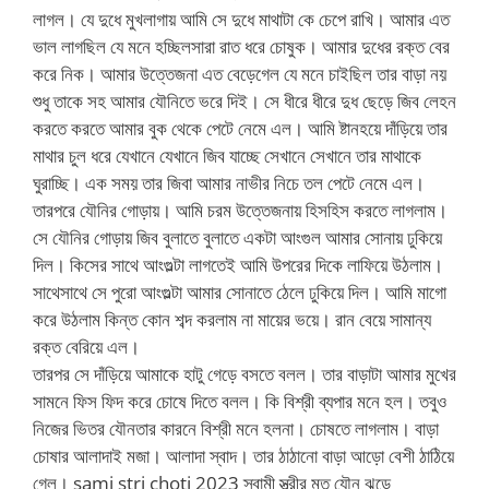
লাগল। যে দুধে মুখলাগায় আমি সে দুধে মাথাটা কে চেপে রাখি। আমার এত
ভাল লাগছিল যে মনে হচ্ছিলসারা রাত ধরে চোষুক। আমার দুধের রক্ত বের
করে নিক। আমার উত্তেজনা এত বেড়েগেল যে মনে চাইছিল তার বাড়া নয়
শুধু তাকে সহ আমার যৌনিতে ভরে দিই। সে ধীরে ধীরে দুধ ছেড়ে জিব লেহন
করতে করতে আমার বুক থেকে পেটে নেমে এল। আমি ষ্টানহয়ে দাঁড়িয়ে তার
মাথার চুল ধরে যেখানে যেখানে জিব যাচ্ছে সেখানে সেখানে তার মাথাকে
ঘুরাচ্ছি। এক সময় তার জিবা আমার নাভীর নিচে তল পেটে নেমে এল।
তারপরে যৌনির গোড়ায়। আমি চরম উত্তেজনায় হিসহিস করতে লাগলাম।
সে যৌনির গোড়ায় জিব বুলাতে বুলাতে একটা আংগুল আমার সোনায় ঢুকিয়ে
দিল। কিসের সাথে আংগুল্টা লাগতেই আমি উপরের দিকে লাফিয়ে উঠলাম।
সাথেসাথে সে পুরো আংগুল্টা আমার সোনাতে ঠেলে ঢুকিয়ে দিল। আমি মাগো
করে উঠলাম কিন্ত কোন শব্দ করলাম না মায়ের ভয়ে। রান বেয়ে সামান্য
রক্ত বেরিয়ে এল।
তারপর সে দাঁড়িয়ে আমাকে হাটু গেড়ে বসতে বলল। তার বাড়াটা আমার মুখের
সামনে ফিস ফিদ করে চোষে দিতে বলল। কি বিশ্রী ব্যপার মনে হল। তবুও
নিজের ভিতর যৌনতার কারনে বিশ্রী মনে হলনা। চোষতে লাগলাম। বাড়া
চোষার আলাদাই মজা। আলাদা স্বাদ। তার ঠাঠানো বাড়া আড়ো বেশী ঠাঠিয়ে
গেল। sami stri choti 2023 স্বামী স্ত্রীর মত যৌন ঝড়ে