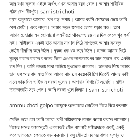
আর যখন ক্লাস এইটে অর্থাৎ এখন আমার বয়স ষোল। আমার শারীরিক
গঠন বেশ রিষ্টপুষ্ট। sami stri choti
বয়স অনুপাতে আমাকে বেশ বড় দেখায়। আমার বয়সি মেয়েদের চেয়ে আমি
বেশ মোটা। এবং লম্বা। আমার স্তন গুলোও চোখে পড়ার মত। তবে
আমার চেহারায় মন ভোলানো কমনীয়তা থাকলেও রঙ এর দিক থেকে খুব ফর্সা
নই। মাষ্টারদার একটা হাত আমার মাংশল পিঠে লাগতেই আমার সমস্ত
দেহটা শীরশির করে উঠল। বুকটা ধক ধক লরে উঠল। হাতটা আমার পিঠে
ঘুরঘুর করতে করতে বগলের দিকে এগুতে লাগলতারপর ডান স্তনে ধরে একটা
চাপ দিল। আমি লজ্জায় মাথা নামিয়ে মুখঢেকে রাখলাম। ডানহাত দিয়ে আমার
ডান দুধ আর বাম হাত দিয়ে আমার বাম দুধ কয়েকটা চিপ দিতেই আমার ভাই
এসে ডাক দিল ভাইজান দরজা খুলেন। আপনার সিগারেট এনেছি। মাষ্টার
দাতাড়াতাড়ি সরে গেল। আমি দরজা খুলে দিলাম। sami stri choti
ammu choti golpo আম্মুকে কক্সবাজার হোটেলে নিয়ে বিয়ে করলাম
সেদিন হতে যেন আমি আরো বেশী মাষ্টারদাকে নানান কল্পনা করতে লাগলাম।
নিজের মনের অজান্তেই একান্তই যৌন বাসনাই মাষ্টারদাকে একটু একটু
করে ভালবেসে ফেলতে শুরু করলাম। শুধু যৌনতা নয় ঘর বাধার স্বপ্ন ও