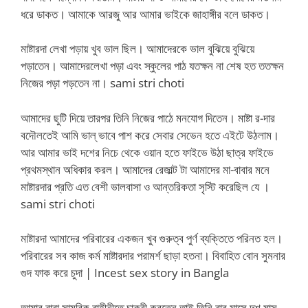
ধরে ডাকত। আমাকে আরজু আর আমার ভাইকে জাহাঙ্গীর বলে ডাকত।
মাষ্টারদা লেখা পড়ায় খুব ভাল ছিল। আমাদেরকে ভাল বুঝিয়ে বুঝিয়ে
পড়াতেন। আমাদেরলেখা পড়া এবং স্কুলের পাঠ যতক্ষন না শেষ হত ততক্ষন
নিজের পড়া পড়তেন না। sami stri choti
আমাদের ছুটি দিয়ে তারপর তিনি নিজের পাঠে মনযোগ দিতেন। মাষ্টা র-দার
বদৌলতেই আমি ভাল্ ভাবে পাশ করে সেবার সেভেন হতে এইটে উঠলাম।
আর আমার ভাই দশের নিচে থেকে ওয়ান হতে ফাইভে উঠা ছাত্র ফাইভে
প্রথমস্থান অধিকার করল। আমাদের রেজাল্ট টা আমাদের মা-বাবার মনে
মাষ্টারদার প্রতি এত বেশী ভালবাসা ও আন্তরিকতা সৃস্টি করেছিল যে ।
sami stri choti
মাষ্টারদা আমাদের পরিবারের একজন খুব গুরুত্ব পুর্ণ ব্যক্তিতে পরিনত হল।
পরিবারের সব কাজ কর্ম মাষ্টারদার পরামর্শ ছাড়া হতনা। বিবাহিত বোন সুমনার
গুদ ফাক করে চুদা | Incest sex story in Bangla
আমার বাবা সামরিক বাহীনীতে চাকরী করতেন তাই তিনি বার মাসে দশ মাস