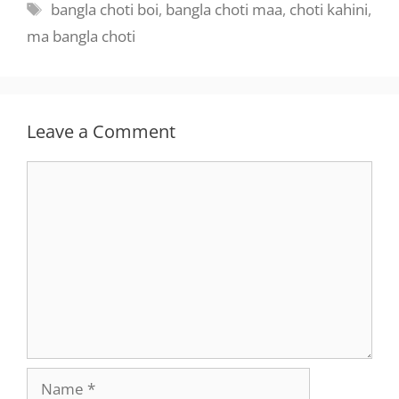
Tags
bangla choti boi
,
bangla choti maa
,
choti kahini
,
ma bangla choti
Leave a Comment
Comment
Name