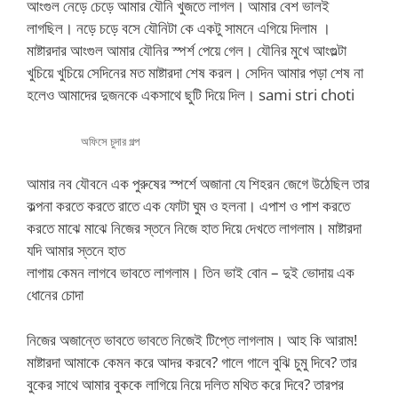
আংগুল নেড়ে চেড়ে আমার যৌনি খুজতে লাগল। আমার বেশ ভালই
লাগছিল। নড়ে চড়ে বসে যৌনিটা কে একটু সামনে এগিয়ে দিলাম ।
মাষ্টারদার আংগুল আমার যৌনির স্পর্শ পেয়ে গেল। যৌনির মুখে আংগুল্টা
খুচিয়ে খুচিয়ে সেদিনের মত মাষ্টারদা শেষ করল। সেদিন আমার পড়া শেষ না
হলেও আমাদের দুজনকে একসাথে ছুটি দিয়ে দিল। sami stri choti
অফিসে চুদার গল্প
আমার নব যৌবনে এক পুরুষের স্পর্শে অজানা যে শিহরন জেগে উঠেছিল তার
কল্পনা করতে করতে রাতে এক ফোটা ঘুম ও হলনা। এপাশ ও পাশ করতে
করতে মাঝে মাঝে নিজের স্তনে নিজে হাত দিয়ে দেখতে লাগলাম। মাষ্টারদা
যদি আমার স্তনে হাত
লাগায় কেমন লাগবে ভাবতে লাগলাম। তিন ভাই বোন – দুই ভোদায় এক
ধোনের চোদা
নিজের অজান্তে ভাবতে ভাবতে নিজেই টিপ্তে লাগলাম। আহ কি আরাম!
মাষ্টারদা আমাকে কেমন করে আদর করবে? গালে গালে বুঝি চুমু দিবে? তার
বুকের সাথে আমার বুককে লাগিয়ে নিয়ে দলিত মথিত করে দিবে? তারপর