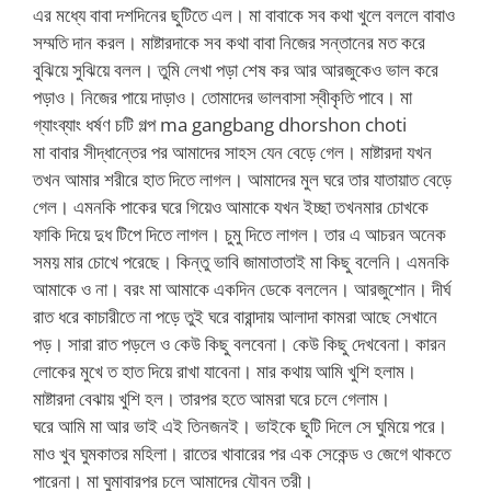
এর মধ্যে বাবা দশদিনের ছুটিতে এল। মা বাবাকে সব কথা খুলে বললে বাবাও
সম্মতি দান করল। মাষ্টারদাকে সব কথা বাবা নিজের সন্তানের মত করে
বুঝিয়ে সুঝিয়ে বলল। তুমি লেখা পড়া শেষ কর আর আরজুকেও ভাল করে
পড়াও। নিজের পায়ে দাড়াও। তোমাদের ভালবাসা স্বীকৃতি পাবে। মা
গ্যাংব্যাং ধর্ষণ চটি গল্প ma gangbang dhorshon choti
মা বাবার সীদ্ধান্তের পর আমাদের সাহস যেন বেড়ে গেল। মাষ্টারদা যখন
তখন আমার শরীরে হাত দিতে লাগল। আমাদের মুল ঘরে তার যাতায়াত বেড়ে
গেল। এমনকি পাকের ঘরে গিয়েও আমাকে যখন ইচ্ছা তখনমার চোখকে
ফাকি দিয়ে দুধ টিপে দিতে লাগল। চুমু দিতে লাগল। তার এ আচরন অনেক
সময় মার চোখে পরেছে। কিন্তু ভাবি জামাতাতাই মা কিছু বলেনি। এমনকি
আমাকে ও না। বরং মা আমাকে একদিন ডেকে বললেন। আরজুশোন। দীর্ঘ
রাত ধরে কাচারীতে না পড়ে তুই ঘরে বারান্দায় আলাদা কামরা আছে সেখানে
পড়। সারা রাত পড়লে ও কেউ কিছু বলবেনা। কেউ কিছু দেখবেনা। কারন
লোকের মুখে ত হাত দিয়ে রাখা যাবেনা। মার কথায় আমি খুশি হলাম।
মাষ্টারদা বেঝায় খুশি হল। তারপর হতে আমরা ঘরে চলে গেলাম।
ঘরে আমি মা আর ভাই এই তিনজনই। ভাইকে ছুটি দিলে সে ঘুমিয়ে পরে।
মাও খুব ঘুমকাতর মহিলা। রাতের খাবারের পর এক সেকেন্ড ও জেগে থাকতে
পারেনা। মা ঘুমাবারপর চলে আমাদের যৌবন তরী।