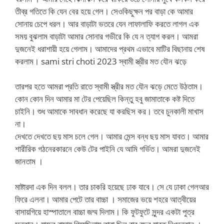
তীব্র গতিতে কি যেন বের হয়ে গেল। সেওকিছুক্ষন পর বাড়া কে আমার
সোনায় চেপে ধরল। আর বাড়াটা ভতরে যেন লাফালাফি করতে লাগল এক
সময় বুঝলাম বাড়াটা আমার সোনার গভীরে কি যে ন ত্যাগ করল। আমরা
দুজনেই ধরাশায়ী হয়ে গেলাম। আমাদের প্রথম এভাবে মাটির বিছানায় শেষ
করলাম। sami stri choti 2023 স্বামী স্ত্রীর মত যৌন ঝড়ে
তারপর হতে আমরা প্রতি রাতে স্বামী স্ত্রীর মত যৌন ঝড়ে মেতে উঠতাম।
কোন কোন দিন আমার মা টের পেয়েছিল কিন্তু হবু জামাতাকে কষ্ট দিতে
চাইনি। শুধ আমাকে সাবধান করেছে যা করছিস কর। তবে চুনকালী মাখাস
না।
দেখতে দেখতে ছয় মাস চলে গেল। আমার মেন্স বন্ধ ছয় মাস যাবত। আমার
শারীরিক গঠনেরকারনে কেউ টের পাইনি যে আমি গর্ভিত। আমরা দুজনেই
জানতাম ।
মাষ্টারদা এক দিন বলল। তার চাকরি হয়েছে ঢাক যাবে। সে যে ঢাকা গেলআর
ফিরে এলনা। আমার পেটে তার বাচ্চা । সমাজের ভয়ে শহরে আত্বীয়ের
বাসায়গিয়ে হাস্পাতালে বাচ্চা জম্ম দিলাম। কি ফুটফুটে সুন্দর একটা পুত্র