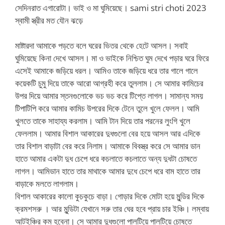
সেদিনরাত এগারোটা। ভাই ও মা ঘুমিয়েছে। sami stri choti 2023
স্বামী স্ত্রীর মত যৌন ঝড়ে
মাষ্টারদা আমাকে পড়তে বলে ঘরের ভিতর থেকে হেটে আসল। সবাই
ঘুমিয়েছে কিনা দেখে আসল। মা ও ভাইকে নিশ্চিত ঘুম দেখে পড়ার ঘরে ফিরে
এসেই আমাকে জড়িয়ে ধরল। আমিও তাকে জড়িয়ে ধরে তার গালে গালে
কয়েকটি চুমু দিয়ে তাকে আরো আগ্রহী করে তুললাম। সে আমার কামিচের
উপর দিয়ে আমার স্তনগুলোকে ভচ ভচ করে টিপ্তে লাগল। সামান্য সময়
টিপাটিপি করে আমার কামিচ উপরের দিকে টেনে তুলে খুলে ফেলল। আমি
খুলতে তাকে সাহায্য করলাম। আমি টান দিয়ে তার পরনের লুংগি খুলে
ফেললাম। আমার বিশাল আকারের দুধগুলো বের হয়ে আসল আর এদিকে
তার বিশাল বাড়াটা বের করে নিলাম। আমাকে বিবস্ত্র করে সে আমার ডান
হাতে আমার একটা দুধ চেপে ধরে কচলাতে কচলাতে অন্য দুধটা চোষতে
লাগল। আমিডান হাতে তার মাথাকে আমার দুধে চেপে ধরে বাম হাতে তার
বাড়াকে মলতে লাগলাম।
বিশাল আকারের কালো কুচকুচে বাড়া। গোড়ার দিকে মোটা হয়ে মুন্ডির দিকে
ক্রমশসরু । আর মুন্ডিটা যেখানে সরু তার ঘের হবে প্রায় চার ইঞ্চি। লম্বায়
আটইঞ্চির কম হবেনা। সে আমার দুধগুলো পালটিয়ে পালটিয়ে চোষতে