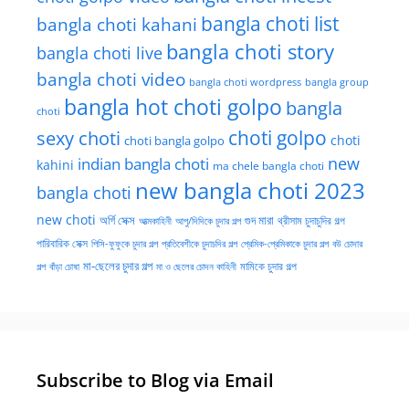
bangla choti list
bangla choti kahani
bangla choti story
bangla choti live
bangla choti video
bangla choti wordpress
bangla group
bangla hot choti golpo
bangla
choti
choti golpo
sexy choti
choti
choti bangla golpo
new
indian bangla choti
kahini
ma chele bangla choti
new bangla choti 2023
bangla choti
new choti
গুদ মারা
অর্গি সেক্স
আত্মকাহিনী
আপু/দিদিকে চুদার গল্প
থ্রীসাম চুদাচুদির গল্প
পারিবারিক সেক্স
পিসি-ফুফুকে চুদার গল্প
প্রতিবেশীকে চুদাচদির গল্প
প্রেমিক-প্রেমিকাকে চুদার গল্প
বউ চোদার
মা-ছেলের চুদার গল্প
মামিকে চুদার গল্প
বাঁড়া চোষা
গল্প
মা ও ছেলের চোদন কাহিনী
Subscribe to Blog via Email