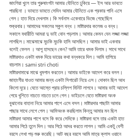
জাংগিয়া খুলে তার পুরুষাংগটা আমার যৌনিতে ঢুকিয়ে — ইস আর ভাবতে
পারছিনা । ভাবতে ভাবতে সেদিন আমার যৌনিতে এক প্রকার পানি এসে
গেল। হাত দিয়ে দেখলাম। কি সর্বনাস একেবারে ভিজে গেছে!ছিল
শুক্রবার। আমাদের সকলের স্কুল বন্ধ । মাষ্টারদার কলেজ ও বন্ধ।
সকালে যথারীতি আমরা দু ভাই বোন পড়লাম। আমার কেমন যেন লজ্জা লজ্জা
লাগছিল। মাঝেমাঝে মুচকি মুচকি হাসি আসছিল। আমার ভাই একবার
বলেই ফেলল । আপু হাসছেন কেন? আমি তারে ধমক দিলাম। সাথে সাথে
মাষ্টারদাও একটা ধমক দিয়ে ভায়ের কথা বন্ধকরে দিল। আমি হাপিয়ে
বাচলাম। sami stri choti
মাষ্টারদামাঝে মাঝে ধুমপান করতেন। আমার ভাইকে আদেশ করে বলল।
জাহাংগীর যাওত আমার জন্য একটা সিগারেট নিয়ে এস। দোকান ছিল আধ
কিলো দূরে। যেতে আস্তে প্রায় চল্লিশ মিনিট লাগবে। আমার ভাই আদেশ
পেয়ে খুশিতে নাচতে নাচতে চলে গেল। ভাইচলে যেতে মাষ্টারদা অংক
বুঝানোর বাহানা নিয়ে আমার পাশে এসে বসল। মাষ্টারদার পাছাটা আমার
পাছার সাথে লেগে গেল। আমিঅংক করছিলাম কিন্তু আমার মন ছিল
মাষ্টারদা আমার পাশে বসে কি করে সেদিকে। মাষ্টারদা বসে তার একটা হাত
আমার পিঠে তুলে দিল। আর পিঠে আদর করতে লাগল। আমি একটু বেশী
বয়সে লেখা পড় শুরু করেছি। আট বছর বয়সে আমি মাত্র ক্লাস ওয়ানে