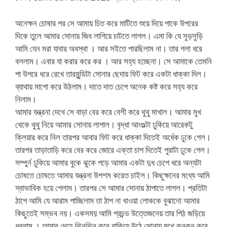
অনেক্ষন চোষার পর সে আমায় চিত করে মাটিতে শুয়ে দিয়ে পাকে উপরের
দিকে তুলে আমার সোনায় জিব লাগিয়ে চাটতে লাগল। এমা কি যে সুড়সুড়ি
আমি যেন মরা যাবার অবস্থা । আর সইতে পারছিলাম না। তার গলা ধরে
বললাম। এবার যা করার করে কর । আর সহ্য হচ্ছেনা। সে আমাকে তেমনি
পা উপরে ধরে রেখে তারমুন্ডিটা সোনার ছেদায় ফিট করে একটা ধাক্কা দিল।
ব্যাথায় মাগো করে উঠলাম। দাতে দাত চেপে অনেক কষ্ট করে সহ্য করে
নিলাম।
আমার যন্ত্রনা দেখে সে বাড়া বের করে বেশী করে থুথু মাখাল। আমার মুখ
থেকে থুথু নিয়ে আমার সোনায় লাগাল। বৃদ্ধা আংগুল্টা ঢুকিয়ে আরেকটু
ক্লিয়ার করে নিল তারপর আবার ফিট করে ধাক্কা দিতেই অর্ধেক ঢুকে গেল।
তারপর তাড়াতাড়ি করে বের করে জোরে এক্তা চাপ দিতেই পুরাটা ঢুকে গেল।
সম্পুর্ন ঢুকিয়ে আমার বুকে ঝুকে পড়ে আমার একটা দুধ চেপে ধরে অন্যটা
চোষতে চোষতে আমার যন্ত্রনা উপশম করেত চাইল। কিছুক্ষনের মধ্যে আমি
স্বাভাবিক হয়ে গেলাম। তারপর সে আমার সোনায় ঠাপাতে লাগল। প্রতিটা
ঠাপে আমি যে আরাম পাচ্ছিলাম তা ঠাপ না খাওয়া লোককে বুঝানো আমার
কিছুতেই সম্ভব নয়। একসময় আমি প্রচন্ড উত্তেজনেয় তার পিঠ জড়িয়ে
ধরলাম । আমার দেহে ঝিনঝিন করে বাকিয়ে উঠে সোনায় মুখে কনকন করে