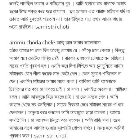
ভালই লাগছিল আরাম ও পাচ্ছিলাম খুব । আমি দুহাতে তার মাথাকে আমার
দুধের উপর শক্ত করে ধরে রাখলাম। দুধ চোষলে এত আরাম মাষ্টারদা যদি না
চোষত আমি বুঝতেই পারতাম না। তার উত্থিত বাড়া তখন আমার পাছায়
গুতো মারছিল। sami stri choti
ammu choda chele আম্মু আর আমার ভালোবাসা
হঠাত আমার মা ডাক দিল আরজু কোথায় রে। দৌড়ে চলে গেলাম। কিন্তু
আমার মনে মোটেও শান্তি নেই । বারবার দুধগুলো চোষাতে মন চাচ্ছিল।
মায়ের প্রতি খুবরাগ হল। এমনি করে টিপা টিপিতে আর চুমাচুমিতে আমার
মাষ্টারদার যৌন লীলা কয়েক মাস কেটে গেল। কোন সুযোগ পাচ্ছিলাম না
যেন। একদিন মাষ্টারদা আমার মাকে বলল। কাকিমা আমি আপনাকে
চিরদিনের মত করে মা দাকতে চাই। মা বলল। ভালইত ডেকোনা। মাষ্টারদা
বলল। আমি আরজুকে বিয়ে করতে চাই। মা যেন থমকে গেল। আমি
আড়াল থেকে সব শুনছিলাম। মায়ের নিরবতা দেখে মাষ্টারদা মায়ের পা ধরে
ফেললেন। অনুনয় করে বললেন আমি আরজুকে ছাড়া বাচবনা। আমায়
সম্মতি দিন। মা অনেক্ষন চিন্তা করে বললেন। আমি রাজি বাবা। তবে
আমাদের মাঝে আলাপ হওয়ার ব্যাপারটা গোপন রাখবে। সময় হলে আমিই
প্রকাশ করব। sami stri choti