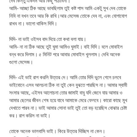
দেব কিন্তু একদম আর কিছু পাঠাবিনা।
আমি- আচ্ছা ঠিক আছে ভাবছিলাম তুই কষ্ট পাস আমি একটু সুখ দেব তোকে
নিবি না যখন তবে আর কি রাখি।আর মেসেজ তোকে দেব না, এবং যোগাযোগ
রাখব না। ভালো থাকিস দিদি।
দিদি- না ভাই ওইসব বাদ দিয়ে তো কথা বলা যায়।
আমি- না না ঠিক আছে তুই ঘুমা আমিও ঘুমাই। বাই দিদি। বলে মোবাইল
বন্ধ করে দিলাম। ৫ মিনিট পরে আবার মোবাইল খুললাম। দেখি অনেক
গুলো মেসেজ।
দিদি- এই ভাই রাগ করলি উত্তর দে। আমি তোর দিদি ভুলে গেলে চলবে
ভাইবোনে এসব আলচনা ঠিক না তুই কেন বুঝতে পারছিস না। আমার স্বামী
সংসার আছে, এইসব আলোচনা তোর জামাই বাবু যদি জেনে যায় আমার ও
আমার ছেলের জীবন শেষ হয়ে যাবে আমাকে মেরে ফেলবে। কারো কাছে মুখ
দেখাতে পারব না। ভাই আমার সোনা ভাই তুই তো বড় হয়েছিস বোঝার চেষ্টা
কর। রাগ করিস না ভাই।
তোকে অনেক ভালবাসি ভাই। কিরে উত্তর দিচ্ছিস না কেন।