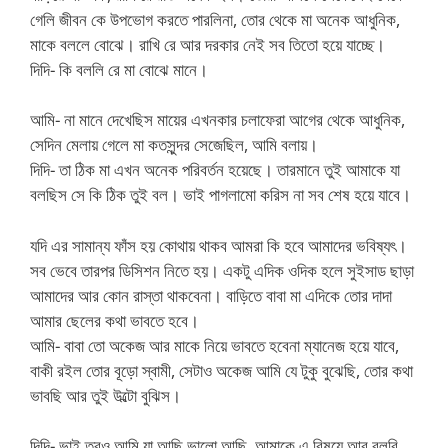
গেলি জীবন কে উপভোগ করতে পারলিনা, তোর থেকে মা অনেক আধুনিক,
মাকে বললে বোঝে। রাখি রে আর দরকার নেই সব তিতো হয়ে যাচ্ছে।
দিদি- কি বললি রে মা বোঝে মানে।
আমি- না মানে দেখেছিস মায়ের এখনকার চলাফেরা আগের থেকে আধুনিক,
সেদিন মেলায় গেলে মা কতসুন্দর সেজেছিল, আমি বলায়।
দিদি- তা ঠিক মা এখন অনেক পরিবর্তন হয়েছে। তারমানে তুই আমাকে যা
বলছিস সে কি ঠিক তুই বল। ভাই পাগলামো করিস না সব শেষ হয়ে যাবে।
যদি এর সামান্য ফাঁস হয় কোথায় থাকব আমরা কি হবে আমাদের ভবিষ্যৎ।
সব ভেবে তারপর ডিসিশন নিতে হয়। একটু এদিক ওদিক হলে সুইসাড ছাড়া
আমাদের আর কোন রাস্তা থাকবেনা। বাড়িতে বাবা মা এদিকে তোর দাদা
আমার ছেলের কথা ভাবতে হবে।
আমি- বাবা তো অকেজ আর মাকে নিয়ে ভাবতে হবেনা ম্যানেজ হয়ে যাবে,
বাকী রইল তোর বূড়ো স্বামী, সেটাও অকেজ আমি যে টুকু বুঝেছি, তোর কথা
ভাবছি আর তুই উল্টো বুঝিস।
দিদি- ভাই তবুও আমি যা আছি ভালো আছি, আমাকে এ বিষয়ে আর বলবি