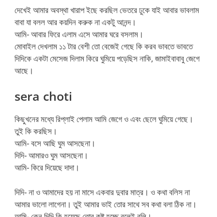
দেখেই আমার অবস্থা খারাপ ইছে করছিল ভেতরে ঢুকে যাই আবার ভাবলাম
বাবা যা বলল আর কয়দিন করুক না একটু আনন্দ।
আমি- আবার ফিরে এলাম এসে আমার ঘরে বসলাম।
মোবাইল দেখলাম ১১ টার বেশী তো বেজেই গেছে কি করব ভাবতে ভাবতে
দিদিকে একটা মেসেজ দিলাম কিরে ঘুমিয়ে পড়েছিস নাকি, জামাইবাবাবু জেগে
আছে।
sera choti
কিছুখনের মধ্যে রিপ্লাই পেলাম আমি জেগে ও এবং ছেলে ঘুমিয়ে গেছে।
তুই কি করছিস।
আমি- বসে আছি ঘুম আসছেনা।
দিদি- আমারও ঘুম আসছেনা।
আমি- কিরে দিয়েছে দাদা।
দিদি- না ও আমাদের হয় না মাসে একবার দুবার মাত্র। ও কথা বলিস না
আমার ভালো লাগেনা। তুই আমার ভাই তোর সাথে সব কথা বলা ঠিক না।
আমি- কেন দিদি কি হয়েছে তোর কষ্ট হচ্ছে বলেই বলি।