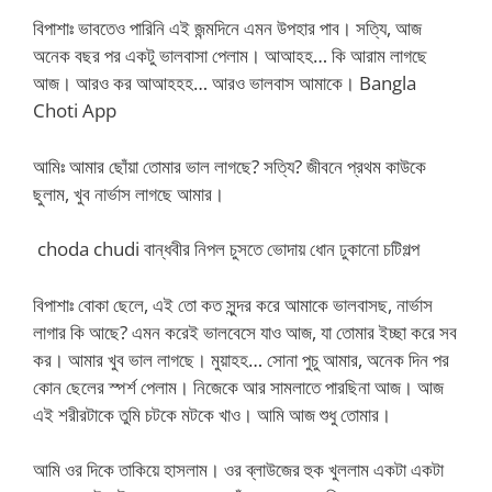
বিপাশাঃ ভাবতেও পারিনি এই জন্মদিনে এমন উপহার পাব। সত্যি, আজ
অনেক বছর পর একটু ভালবাসা পেলাম। আআহহ… কি আরাম লাগছে
আজ। আরও কর আআহহহ… আরও ভালবাস আমাকে। Bangla
Choti App
আমিঃ আমার ছোঁয়া তোমার ভাল লাগছে? সত্যি? জীবনে প্রথম কাউকে
ছুলাম, খুব নার্ভাস লাগছে আমার।
choda chudi বান্ধবীর নিপল চুসতে ভোদায় ধোন ঢুকানো চটিগল্প
বিপাশাঃ বোকা ছেলে, এই তো কত সুন্দর করে আমাকে ভালবাসছ, নার্ভাস
লাগার কি আছে? এমন করেই ভালবেসে যাও আজ, যা তোমার ইচ্ছা করে সব
কর। আমার খুব ভাল লাগছে। মুয়াহহ… সোনা পুচু আমার, অনেক দিন পর
কোন ছেলের স্পর্শ পেলাম। নিজেকে আর সামলাতে পারছিনা আজ। আজ
এই শরীরটাকে তুমি চটকে মটকে খাও। আমি আজ শুধু তোমার।
আমি ওর দিকে তাকিয়ে হাসলাম। ওর ব্লাউজের হুক খুললাম একটা একটা