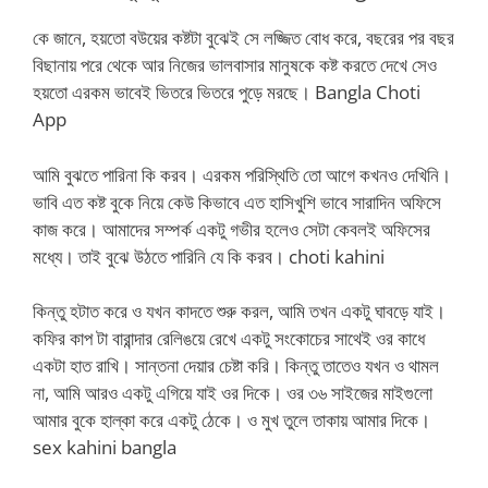
কে জানে, হয়তো বউয়ের কষ্টটা বুঝেই সে লজ্জিত বোধ করে, বছরের পর বছর
বিছানায় পরে থেকে আর নিজের ভালবাসার মানুষকে কষ্ট করতে দেখে সেও
হয়তো এরকম ভাবেই ভিতরে ভিতরে পুড়ে মরছে। Bangla Choti
App
আমি বুঝতে পারিনা কি করব। এরকম পরিস্থিতি তো আগে কখনও দেখিনি।
ভাবি এত কষ্ট বুকে নিয়ে কেউ কিভাবে এত হাসিখুশি ভাবে সারাদিন অফিসে
কাজ করে। আমাদের সম্পর্ক একটু গভীর হলেও সেটা কেবলই অফিসের
মধ্যে। তাই বুঝে উঠতে পারিনি যে কি করব। choti kahini
কিন্তু হটাত করে ও যখন কাদতে শুরু করল, আমি তখন একটু ঘাবড়ে যাই।
কফির কাপ টা বারান্দার রেলিঙয়ে রেখে একটু সংকোচের সাথেই ওর কাধে
একটা হাত রাখি। সান্তনা দেয়ার চেষ্টা করি। কিন্তু তাতেও যখন ও থামল
না, আমি আরও একটু এগিয়ে যাই ওর দিকে। ওর ৩৬ সাইজের মাইগুলো
আমার বুকে হাল্কা করে একটু ঠেকে। ও মুখ তুলে তাকায় আমার দিকে।
sex kahini bangla