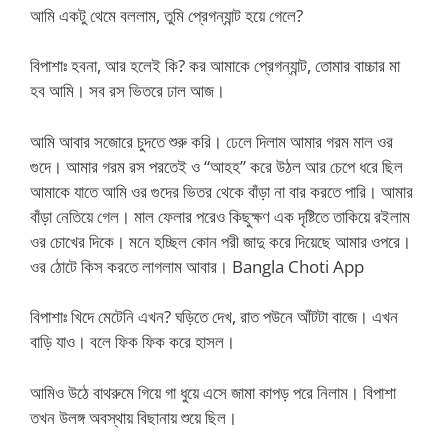
আমি একটু থেমে বললাম, তুমি প্রেগন্যান্ট হয়ে গেলে?
বিপাশাঃ হবনা, আর হলেই কি? কর আমাকে প্রেগন্যান্ট, তোমার বাচ্চার মা
হব আমি। সব রস ভিতরে ঢাল আজ।
আমি আবার সজোরে চুদতে শুরু করি। ঢেলে দিলাম আমার গরম মাল ওর
গুদে। আমার গরম রস পরতেই ও “আহহ” করে উঠল আর চেপে ধরে ছিল
আমাকে যাতে আমি ওর গুদের ভিতর থেকে বাঁড়া না বার করতে পারি। আমার
বাঁড়া নেতিয়ে গেল। মাল ফেলার পরেও কিছুক্ষণ এক দৃষ্টিতে তাকিয়ে রইলাম
ওর চোখের দিকে। মনে হচ্ছিল কোন পরী জাদু করে দিয়েছে আমার ওপরে।
ওর ঠোটে কিস করতে লাগলাম আবার। Bangla Choti App
বিপাশাঃ খিদে মেটেনি এখন? ঘড়িতে দেখ, রাত পউনে আঁটটা বাজে। এখন
বাড়ি যাও। বলে ফিক ফিক করে হাসল।
আমিও উঠে বাথরুমে গিয়ে গা ধুয়ে এসে জামা কাপড় পরে নিলাম। বিপাশা
তখন উলঙ্গ অবস্থায় বিছানায় শুয়ে ছিল।