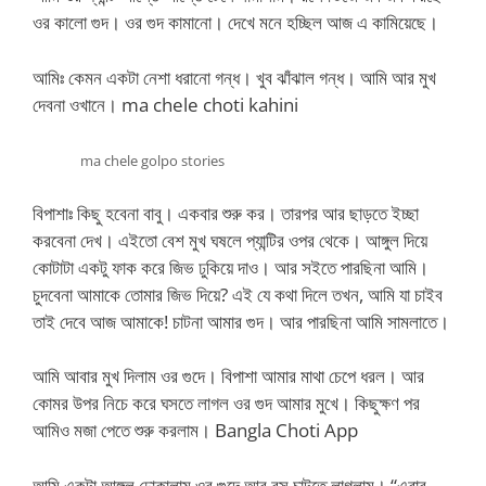
ওর কালো গুদ। ওর গুদ কামানো। দেখে মনে হচ্ছিল আজ এ কামিয়েছে।
আমিঃ কেমন একটা নেশা ধরানো গন্ধ। খুব ঝাঁঝাল গন্ধ। আমি আর মুখ
দেবনা ওখানে। ma chele choti kahini
ma chele golpo stories
বিপাশাঃ কিছু হবেনা বাবু। একবার শুরু কর। তারপর আর ছাড়তে ইচ্ছা
করবেনা দেখ। এইতো বেশ মুখ ঘষলে প্যান্টির ওপর থেকে। আঙ্গুল দিয়ে
কোটাটা একটু ফাক করে জিভ ঢুকিয়ে দাও। আর সইতে পারছিনা আমি।
চুদবেনা আমাকে তোমার জিভ দিয়ে? এই যে কথা দিলে তখন, আমি যা চাইব
তাই দেবে আজ আমাকে! চাটনা আমার গুদ। আর পারছিনা আমি সামলাতে।
আমি আবার মুখ দিলাম ওর গুদে। বিপাশা আমার মাথা চেপে ধরল। আর
কোমর উপর নিচে করে ঘসতে লাগল ওর গুদ আমার মুখে। কিছুক্ষণ পর
আমিও মজা পেতে শুরু করলাম। Bangla Choti App
আমি একটা আঙ্গুল ঢোকালাম ওর গুদে আর রস চাটতে লাগলাম। “এবার