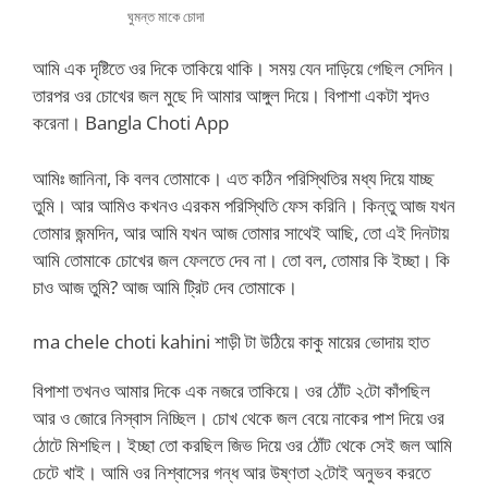
ঘুমন্ত মাকে চোদা
আমি এক দৃষ্টিতে ওর দিকে তাকিয়ে থাকি। সময় যেন দাড়িয়ে গেছিল সেদিন।
তারপর ওর চোখের জল মুছে দি আমার আঙ্গুল দিয়ে। বিপাশা একটা শব্দও
করেনা। Bangla Choti App
আমিঃ জানিনা, কি বলব তোমাকে। এত কঠিন পরিস্থিতির মধ্য দিয়ে যাচ্ছ
তুমি। আর আমিও কখনও এরকম পরিস্থিতি ফেস করিনি। কিন্তু আজ যখন
তোমার জন্মদিন, আর আমি যখন আজ তোমার সাথেই আছি, তো এই দিনটায়
আমি তোমাকে চোখের জল ফেলতে দেব না। তো বল, তোমার কি ইচ্ছা। কি
চাও আজ তুমি? আজ আমি ট্রিট দেব তোমাকে।
ma chele choti kahini শাড়ী টা উঠিয়ে কাকু মায়ের ভোদায় হাত
বিপাশা তখনও আমার দিকে এক নজরে তাকিয়ে। ওর ঠোঁট ২টো কাঁপছিল
আর ও জোরে নিস্বাস নিচ্ছিল। চোখ থেকে জল বেয়ে নাকের পাশ দিয়ে ওর
ঠোটে মিশছিল। ইচ্ছা তো করছিল জিভ দিয়ে ওর ঠোঁট থেকে সেই জল আমি
চেটে খাই। আমি ওর নিশ্বাসের গন্ধ আর উষ্ণতা ২টোই অনুভব করতে