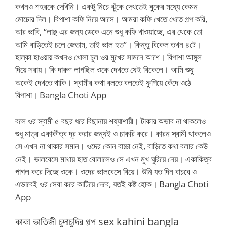
কখনও শহরকে দেখিনি। একটু নিচে ঝুঁকে দেখতেই বুকের মধ্যে কেমন
মোচোর দিল। বিপাশা কফি নিয়ে আসে। আমরা কফি খেতে খেতে গল্প করি,
আর ভাবি, “লাঞ্ছ এর জন্য ডেকে এনে শুধু কফি খাওয়াচ্ছে, এর থেকে তো
আমি বাড়িতেই চলে জেতাম, তাই ভাল হত”। কিন্তু বিকেল তখন ৪টে।
হাল্কা হাওয়ায় কখনও খোলা চুল ওর মুখের সামনে আশে। বিপাশা আঙ্গুল
দিয়ে সরায়। কি দারুণ লাগছিল ওকে দেখতে ষেই বিকেলে। আমি শুধু
অকেই দেখতে থাকি। স্বামীর কথা বলতে বলতেই ফুপিয়ে কেঁদে ওঠে
বিপাশা। Bangla Choti App
বলে ওর স্বামী ৫ বছর ধরে বিছানায় শয্যাশায়ী। টাকার অভাব না থাকলেও
শুধু মাত্র একাকীত্ব দূর করার জন্যই ও চাকরি করে। কারন স্বামী থাকলেও
সে এখন না থাকার সমান। ওদের কোন বাচ্চা নেই, বাড়িতে কথা বলার কেউ
নেই। ভালবেসে মাথায় হাত বোলালেও সে এখন মুখ ঘুরিয়ে নেয়। একাকিত্ব
পাগল করে দিচ্ছে ওকে। ওদের ভালবেসে বিয়ে। উনি যত দিন বাচবে ও
এভাবেই ওর সেবা করে কাটিয়ে দেবে, যতই কষ্ট হোক। Bangla Choti
App
কাকা ভাতিজী চুদাচুদির গল্প sex kahini bangla