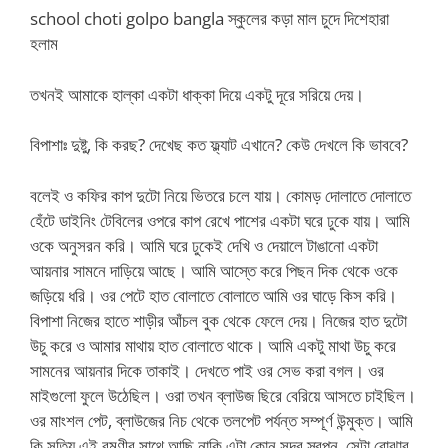
school choti golpo bangla স্কুলের কড়া মাল চুদে দিশেহারা
হলাম
তখনই আমাকে হাল্কা একটা ধাক্কা দিয়ে একটু দূরে সরিয়ে দেয়।
বিপাশাঃ দুষ্টু, কি করছ? দেখেছ কত ফ্ল্যাট এখানে? কেউ দেখলে কি ভাববে?
বলেই ও কফির কাপ দুটো নিয়ে ভিতরে চলে যায়। কোমড় দোলাতে দোলাতে
হেঁটে ডাইনিং টেবিলের ওপরে কাপ রেখে পাশের একটা ঘরে ঢুকে যায়। আমি
ওকে অনুসরন করি। আমি ঘরে ঢুকেই দেখি ও দেয়ালে টাঙানো একটা
আয়নার সামনে দাড়িয়ে আছে। আমি আস্তে করে পিছন দিক থেকে ওকে
জড়িয়ে ধরি। ওর পেটে হাত বোলাতে বোলাতে আমি ওর ঘাড়ে কিস করি।
বিপাশা নিজের হাতে শাড়ীর আঁচল বুক থেকে ফেলে দেয়। নিজের হাত দুটো
উচু করে ও আমার মাথায় হাত বোলাতে থাকে। আমি একটু মাথা উচু করে
সামনের আয়নার দিকে তাকাই। দেখতে পাই ওর সেভ করা বগল। ওর
মাইগুলো ফুলে উঠেছিল। ওরা তখন ব্লাউজ ছিরে বেরিয়ে আসতে চাইছিল।
ওর মাংশল পেট, ব্লাউজের নিচ থেকে তলপেট পর্যন্ত সম্পূর্ণ উন্মুক্ত। আমি
কি সত্যি এই রমণীর সাথে আছি নাকি এটা কোন সুন্দর স্বপ্ন, সেটা বোঝার