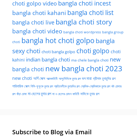
bangla choti incest
choti golpo video
bangla choti list
bangla choti kahani
bangla choti story
bangla choti live
bangla choti video
bangla choti wordpress
bangla group
bangla hot choti golpo
bangla
choti
choti golpo
sexy choti
choti
choti bangla golpo
new
indian bangla choti
kahini
ma chele bangla choti
new bangla choti 2023
bangla choti
new choti
গুদ মারা
অর্গি সেক্স
আত্মকাহিনী
আপু/দিদিকে চুদার গল্প
থ্রীসাম চুদাচুদির গল্প
পারিবারিক সেক্স
পিসি-ফুফুকে চুদার গল্প
প্রতিবেশীকে চুদাচদির গল্প
প্রেমিক-প্রেমিকাকে চুদার গল্প
বউ চোদার
মা-ছেলের চুদার গল্প
মামিকে চুদার গল্প
বাঁড়া চোষা
গল্প
মা ও ছেলের চোদন কাহিনী
Subscribe to Blog via Email