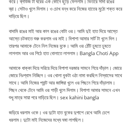
করে। ব্লাউজ টা ঘরের এক কোনে ছুঁড়ে ফেললাম। ভিতরে সাদা রঙের
ব্রা। সেটাও খুলে দিলাম। ও চোখ বন্ধ করে নিজের হাতের মুঠো শক্ত করে
দাড়িয়ে ছিল।
বাদামি রঙের মাই আর কাল রঙের বোটা ওর। আমি দুই হাত দিয়ে আস্তে
আস্তে চটকাতে শুরু করলাম ওর মাই। বিপাশা আমার সার্ট টা খুলে দিল।
তারপর আমাকে টেনে নিল নিজের বুকে। আমি ওর ঠোঁট চুষতে চুষতে
লাগলাম আর ওর পিঠে হাত বোলাতে লাগলাম। Bangla Choti App
আমাকে ধাক্কা দিয়ে সরিয়ে দিয়ে বিপাশা দরজার সামনে গিয়ে দাঁড়াল। জোরে
জোরে নিঃশ্বাস নিচ্ছিল। ওর খোলা বুকটা ওঠা নামা করছিল নিস্বাসের সাথে
সাথে। আমি নিজের প্যান্ট আর জাঙ্গিয়া খুলে ওর পিছনে গিয়ে দাঁড়ালাম।
পিছন থেকে টেনে আমি ওর শাড়ী খুলে দিলাম। বিপাশা আমার সামনে এখন
শুধু মাত্র সায়া পরে দাড়িয়ে ছিল। sex kahini bangla
জড়িয়ে ধরলাম ওকে। ওর দুটো হাত বুকের দুপাশে রেখে আমি চেপে
ধরলাম। দুটো মাই নিজেদের মধ্যে ঘষা লাগছিল।