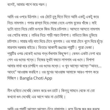
বলেই, আমার পাশে শুয়ে পরল।
আমি ওর ওপরে উঠলাম। ওর ঠোটে চুমু দিতে দিতে আমি একটু একটু করে
নিচে নামলাম। গলার রাস্তা দিয়ে সোজা নেমে এলাম বুকের খাঁজে। মাই
দুটো হাতে নিয়ে বোটা গুলকে জিভ দিয়ে চাটলাম। আসতে আসতে নামলাম
ওর পেটের কাছে। নাভির নিচে শাড়ী পরত বিপাশা। নাভিতে জিভ ঢুকিয়ে
চাটলাম। সায়ার দড়ি দাত দিয়ে টেনে খুললাম। ওর সায়া টেনে খুলে দিয়ে ছুঁড়ে
মারলাম দরজার বাইরে। ভিতরে আকাশী রঙয়ের প্যান্টি। পুরো ভেজা।
প্যান্টির ওপর থেকেই গুদের গন্ধ শুঁখলাম কিছুক্ষণ। কেমন একটা নেশা ধরে
গেল ওর গুদের গন্ধে। নিজের মুখটা ঘষতে লাগলাম ওর গুদে। বিপাশা
আমার মাথা ধরে চাপছিল ওর গুদের মধ্যে। ও খুব আস্তে আস্তে “আহহ…
আহহ” আওয়াজ করছিল। ওর মুখের আওয়াজ আমাকে আরও পাগল করে
দিচ্ছিল। Bangla Choti App
নীল ছবিতে দেখেছি কেমন করে গুদ চাটে। কিন্তু সামনে থেকে না তো
কখনো গুদ দেখেছি এর আগে আর না চেটেছি।
আমি ওর প্যান্টি আস্তে আস্তে টেনে নামালাম। রসে ভিজে জব জব করছে