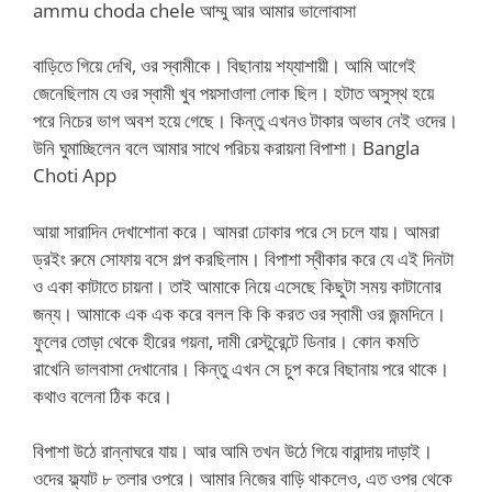
ammu choda chele আম্মু আর আমার ভালোবাসা
বাড়িতে গিয়ে দেখি, ওর স্বামীকে। বিছানায় শয্যাশায়ী। আমি আগেই
জেনেছিলাম যে ওর স্বামী খুব পয়সাওালা লোক ছিল। হটাত অসুস্থ হয়ে
পরে নিচের ভাগ অবশ হয়ে গেছে। কিন্তু এখনও টাকার অভাব নেই ওদের।
উনি ঘুমাচ্ছিলেন বলে আমার সাথে পরিচয় করায়না বিপাশা। Bangla
Choti App
আয়া সারাদিন দেখাশোনা করে। আমরা ঢোকার পরে সে চলে যায়। আমরা
ড্রইং রুমে সোফায় বসে গল্প করছিলাম। বিপাশা স্বীকার করে যে এই দিনটা
ও একা কাটাতে চায়না। তাই আমাকে নিয়ে এসেছে কিছুটা সময় কাটানোর
জন্য। আমাকে এক এক করে বলল কি কি করত ওর স্বামী ওর জন্মদিনে।
ফুলের তোড়া থেকে হীরের গয়না, দামী রেস্টুরেন্টে ডিনার। কোন কমতি
রাখেনি ভালবাসা দেখানোর। কিন্তু এখন সে চুপ করে বিছানায় পরে থাকে।
কথাও বলেনা ঠিক করে।
বিপাশা উঠে রান্নাঘরে যায়। আর আমি তখন উঠে গিয়ে বারান্দায় দাড়াই।
ওদের ফ্ল্যাট ৮ তলার ওপরে। আমার নিজের বাড়ি থাকলেও, এত ওপর থেকে