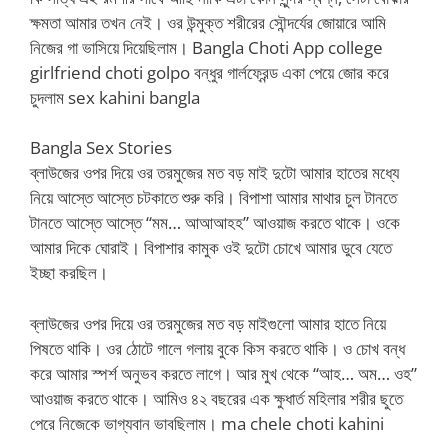
ক্ষমতা আমার তখন নেই। ওর উন্মুক্ত শরীরের সৌন্দর্যের জোয়ারে আমি
নিজের গা ভাসিয়ে দিয়েছিলাম। Bangla Choti App college
girlfriend choti golpo বন্ধুর গার্লফ্রেন্ড একা পেয়ে জোর করে
চুদলাম sex kahini bangla
Bangla Sex Stories
ব্লাউজের ওপর দিয়ে ওর তরমুজের মত বড় মাই দুটো আমার হাতের মধ্যে
নিয়ে আস্তে আস্তে চটকাতে শুরু করি। বিপাশা আমার মাথার চুল টানতে
টানতে আস্তে আস্তে “মম… আআআহহ” আওয়াজ করতে থাকে। ওকে
আমার দিকে ঘোরাই। বিপাশার কামুক ওই দুটো চোখে আমার ডুবে যেতে
ইচ্ছা করছিল।
ব্লাউজের ওপর দিয়ে ওর তরমুজের মত বড় মাইগুলো আমার হাতে নিয়ে
পিষতে থাকি। ওর ঠোটে গালে গলায় বুকে কিস করতে থাকি। ও চোখ বন্ধ
করে আমার স্পর্শ অনুভব করতে লাগে। আর মুখ থেকে “আহ… অম… ওহ”
আওয়াজ করতে থাকে। আমিও ৪২ বছরের এক ক্ষুধার্ত মহিলার শরীর ছুতে
পেরে নিজেকে ভাগ্যবান ভাবছিলাম। ma chele choti kahini