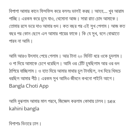
বিপাশা আমার কানে ফিসফিস করে বললঃ ভালই করছ। আহহ… খুব আরাম
পাচ্ছি। এরকম করে চুদে যাও, থেমোনা আজ। সারা রাত চোদ আমাকে।
তোমার রসে ভরে দাও আমার গুদ। কত বছর পর এই সুখ পেলাম। আজ কত
বছর পর কোন ছেলে এল আমার পায়ের ফাকে। কি যে সুখ, বলে বোঝাতে
পারব না আমি।
আমি আরও উৎসাহ পেয়ে গেলাম। আর টানা ২০ মিনিট ধরে ওকে চুদলাম।
ও পা দিয়ে আমাকে চেপে ধরেছিল। আমি ওর ঠোঁট চুষছিলাম আর ওর গুদ
ঠাপিয়ে যাচ্ছিলাম। ও হাত দিয়ে আমার মাথার চুল টানছিল, নখ দিয়ে খিমচে
ধরছিল আমার পীঠ। এরকম সুখ আমিও জীবনে কখনো পাইনি আগে।
Bangla Choti App
আমি বুঝলাম আমার মাল পরবে, জিজ্ঞেস করলাম কোথায় ঢালব। sex
kahini bangla
বিপাশাঃ ভিতরে ঢাল।