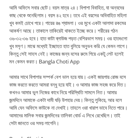
আমি অফিসে সবার ছোট। বয়স মাত্র ২৪। বিপাশা বিবাহিত, যা অন্যদের
কাছ থেকে শুনেছিলাম। বয়স ৪২ হবে। তবে এই বয়সের অবিবাহিত মহিলা
খুব কমই চোখে পরে। গায়ের রঙ শ্যামলা। ওর মুখে একটা আলাদা রকমের
আকর্ষণ আছে। তাকালে তাকিয়েই থাকতে ইচ্ছে করে। শরীরের গঠন
৩৬-৩২-৩৬ হবে। হাত কাটা ব্লাউজ পড়ত বেশিরভাগ সময়। ওর হাতগুলো
খুব মসৃণ। মাঝে মধ্যেই ইচ্ছাহত হাত বুলিয়ে অনুভব করি যে কেমন লাগে।
কিন্তু সেই সাহস নেই। কাজের জন্য বসের রুমে গিয়ে একটু লেট হলেই
মন কেমন করত। Bangla Choti App
আমার সাথে বিপাশার সম্পর্ক বেশ ভাল হয়ে যায়। একই জায়গায় রোজ বসে
কাজ করতে করতে আমরা বন্ধু হয়ে যাই। ও আমার কাজ সহজ করে দিত।
কখনও আমার ভুল নিজের কাধে নিয়ে পরিস্থিতি সামলে নিত। আমার
জন্মদিনে আমাকে একটা দামী ঘড়ি উপহার দেয়। কিন্তু লুকিয়ে, আর বলে
আমি যেন অফিসে কাউকে না দেখাই। তাহলে ওরা খারাপ ভাবে নিতে পারে।
আমাদের মালিক সবার জন্মদিনের তালিকা বোর্ড এ লিখে রেখেছিল। তাই
সেটা জানতে ওর সময় লাগেনি।