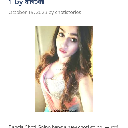
1 by মাগিখোর
October 19, 2023
by
chotistories
Bangla Choti Golpo bangla new choti golpo. — কাকু!