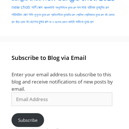
new choti
গুদ মারা
অর্গি সেক্স
আত্মকাহিনী
আপু/দিদিকে চুদার গল্প
থ্রীসাম চুদাচুদির গল্প
পারিবারিক সেক্স
পিসি-ফুফুকে চুদার গল্প
প্রতিবেশীকে চুদাচদির গল্প
প্রেমিক-প্রেমিকাকে চুদার গল্প
বউ চোদার
মা-ছেলের চুদার গল্প
মামিকে চুদার গল্প
বাঁড়া চোষা
গল্প
মা ও ছেলের চোদন কাহিনী
Subscribe to Blog via Email
Enter your email address to subscribe to this
blog and receive notifications of new posts by
email.
Email
Address
Subscribe