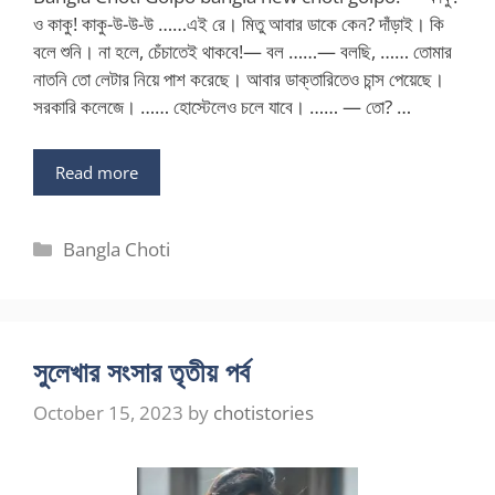
ও কাকু! কাকু-উ-উ-উ ……এই রে। মিতু আবার ডাকে কেন? দাঁড়াই। কি
বলে শুনি। না হলে, চেঁচাতেই থাকবে!— বল ……— বলছি, …… তোমার
নাতনি তো লেটার নিয়ে পাশ করেছে। আবার ডাক্তারিতেও চান্স পেয়েছে।
সরকারি কলেজে। …… হোস্টেলেও চলে যাবে। …… — তো? …
Read more
Categories
Bangla Choti
সুলেখার সংসার তৃতীয় পর্ব
October 15, 2023
by
chotistories