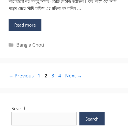
অত ভালো নয় কিন্তু আমার এরেঞ্জ মেরেজ হয়েছিল। তার আগে তো আমি
পাড়ার মেয়ে বৌদি অফিস এর মহিলা বস কলিগ …
Read more
Categories
Bangla Choti
Page
Page
Page
Page
←
Previous
1
2
3
4
Next
→
Search
Search