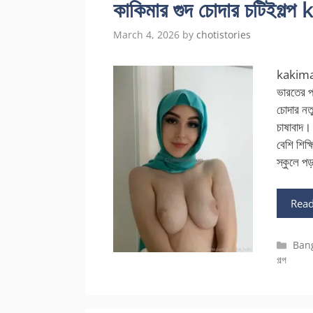
কাকিমার গুদ চোদার চটিইগ
March 4, 2026
by
chotistories
kakima
ভারতের প
চোদার নত
চাষাবাদ।
বেশি শিক্
স্কুলে প
Rea
Cate
Bang
গল্প