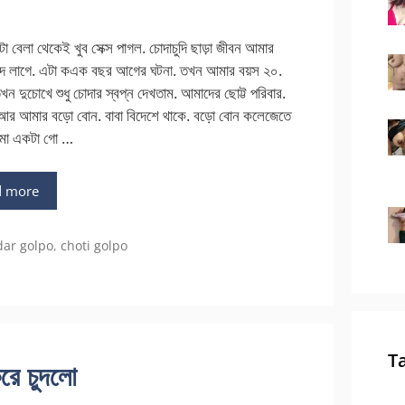
 বেলা থেকেই খুব সেক্স পাগল. চোদাচুদি ছাড়া জীবন আমার
াদ লাগে. এটা কএক বছর আগের ঘটনা. তখন আমার বয়স ২০.
খন দুচোখে শুধু চোদার স্বপ্ন দেখতাম. আমাদের ছোট্ট পরিবার.
আর আমার বড়ো বোন. বাবা বিদেশে থাকে. বড়ো বোন কলেজেতে
মা একটা গো …
d more
gories
dar golpo
,
choti golpo
T
করে চুদলো