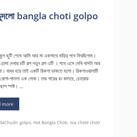
াকে চুদলো bangla choti golpo
কুল ছুটি শেষে আমি আর মা একসাথে বাড়ির পথে ফিরছিলাম।
 চোদা দেখার চটি গল্প নতুন গল্প এটি । পথে এসে দেখি বাসটা আর
 না। বাধ্য হয়ে তাই একটি রিকশা ডাকতে হলো। রিকশাওয়ালাটি
 রোগা-পাতলা এক লোক। তার গায়ের রং কালচে, চেহারায়
 ছাপ স্পষ্ট। …
d more
gories
daChudir golpo
,
Hot Bangla Choti
,
ma chele choti