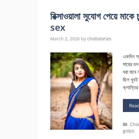
রিক্সাওয়ালা সুযোগ পেয়ে ম
sex
March 2, 2026
by
chotistories
একদিন স্
মায়ের গুদ
ধরা যাবে
ছিল খুবই
ক্লান্তির
Rea
Cate
Cho
golpo