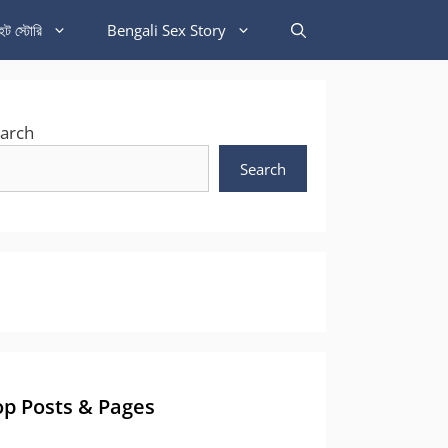
হট স্টোরি
Bengali Sex Story
arch
Search
op Posts & Pages