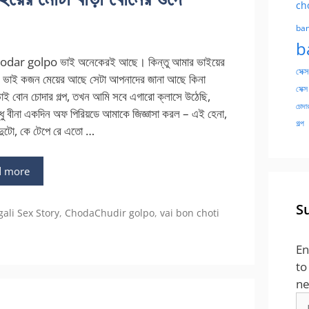
ch
ban
b
dar golpo ভাই অনেকেরই আছে। কিন্তু আমার ভাইয়ের
সেক্স
দর ভাই কজন মেয়ের আছে সেটা আপনাদের জানা আছে কিনা
সেক্স
ভাই বোন চোদার গল্প, তখন আমি সবে এগারো ক্লাসে উঠেছি,
চোদার
ধু বীনা একদিন অফ পিরিয়ডে আমাকে জিজ্ঞাসা করল – এই হেনা,
গল্প
দুটো, কে টেপে রে এতো …
d more
S
gories
ali Sex Story
,
ChodaChudir golpo
,
vai bon choti
En
to
ne
Em