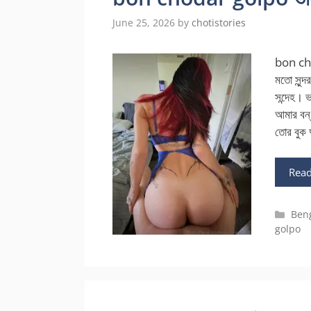
June 25, 2026
by
chotistories
bon cho
মতো সুন্
সন্দেহ। 
আমার বন্
তোর বুক 
Rea
Cate
Beng
golpo