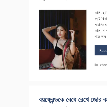
আমি ছোটো
বড়ই বিস
সারাদিন ত
আমি, মা 
পড়ে আর 
Rea
Cate
cho
বয়ফ্রেন্ডকে বেধে রেখে জোর 