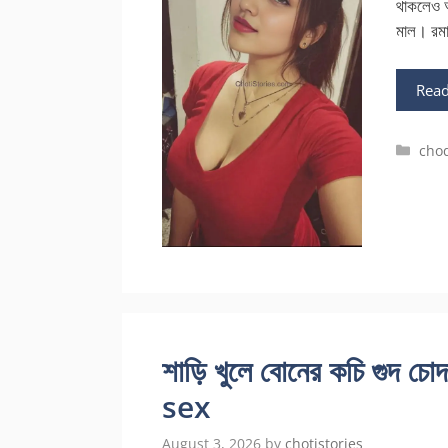
থাকলেও আ
মাল। রমা
Rea
Cate
cho
শাড়ি খুলে বোনের কচি গুদ
sex
August 3, 2026
by
chotistories