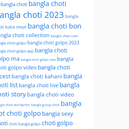
bangla choti
l bangla choti
angla choti 2023
bangla
bangla choti bon
oti baba meye
ngla choti collection
bangla choti com
bangla choti golpo 2023
gla choti golpo
bangla choti
gla choti golpo app
olpo ma
bangla
bangla choti golpo new
bangla choti
oti golpo video
bangla
cest
bangla choti kahani
oti list
bangla
bangla choti live
hoti story
bangla choti video
bangla
gla choti wordpress
bangla group choti
ot choti golpo
bangla sexy
choti golpo
oti
choti bangla golpo