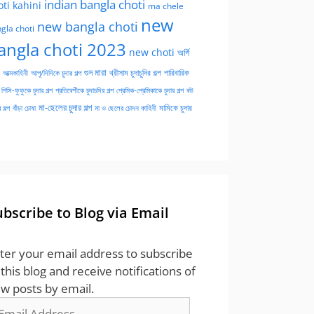
indian bangla choti
oti kahini
ma chele
new
new bangla choti
gla choti
angla choti 2023
new choti
অর্গি
গুদ মারা
পারিবারিক
আত্মকাহিনী
আপু/দিদিকে চুদার গল্প
থ্রীসাম চুদাচুদির গল্প
পিসি-ফুফুকে চুদার গল্প
প্রতিবেশীকে চুদাচদির গল্প
প্রেমিক-প্রেমিকাকে চুদার গল্প
বউ
মা-ছেলের চুদার গল্প
মামিকে চুদার
বাঁড়া চোষা
 গল্প
মা ও ছেলের চোদন কাহিনী
ubscribe to Blog via Email
ter your email address to subscribe
 this blog and receive notifications of
w posts by email.
ail