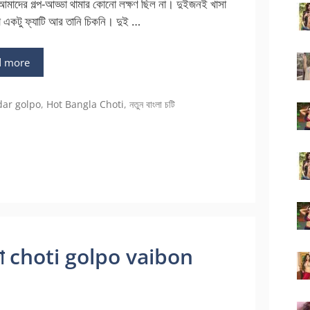
মাদের গল্প-আড্ডা থামার কোনো লক্ষণ ছিল না। দুইজনই খাসা
 একটু ফ্যাটি আর তানি চিকনি। দুই …
d more
gories
dar golpo
,
Hot Bangla Choti
,
নতুন বাংলা চটি
 চোদা choti golpo vaibon