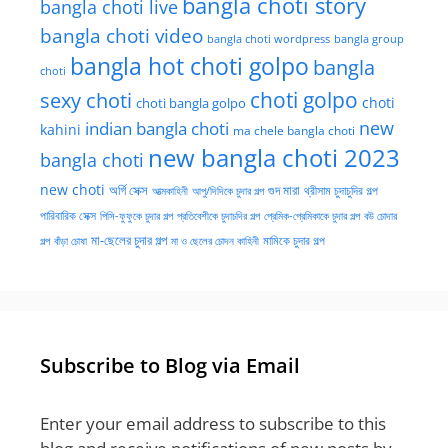
bangla choti story
bangla choti live
bangla choti video
bangla choti wordpress
bangla group
bangla hot choti golpo
bangla
choti
choti golpo
sexy choti
choti
choti bangla golpo
new
indian bangla choti
kahini
ma chele bangla choti
new bangla choti 2023
bangla choti
new choti
গুদ মারা
অর্গি সেক্স
আত্মকাহিনী
আপু/দিদিকে চুদার গল্প
থ্রীসাম চুদাচুদির গল্প
পারিবারিক সেক্স
পিসি-ফুফুকে চুদার গল্প
প্রতিবেশীকে চুদাচদির গল্প
প্রেমিক-প্রেমিকাকে চুদার গল্প
বউ চোদার
মা-ছেলের চুদার গল্প
মামিকে চুদার গল্প
বাঁড়া চোষা
গল্প
মা ও ছেলের চোদন কাহিনী
Subscribe to Blog via Email
Enter your email address to subscribe to this