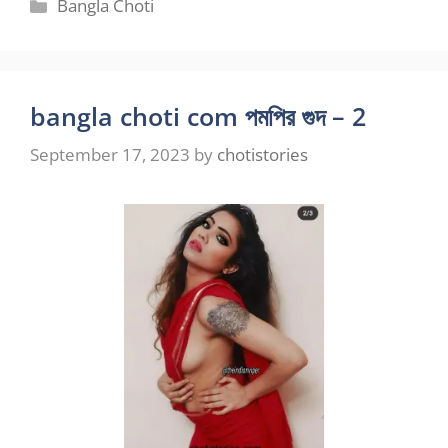
Categories
Bangla Choti
bangla choti com পমপির গুদ – 2
September 17, 2023
by
chotistories