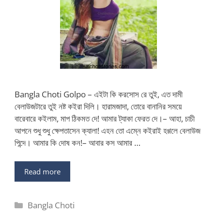
Bangla Choti Golpo – এইটা কি করসোস রে তুই, এত দামী
বেলাউজটারে তুই নষ্ট কইরা দিলি। হারামজাদা, তোরে বানানির সময়ে
বারেবারে কইলাম, মাপ ঠিকমত দে! আমার ট্যাকা ফেরত দে।– আহা, চাচী
আপনে শুধু শুধু ক্ষেপতাসেন ক্যালা! এহন তো এম্নে কইরাই হগ্গলে বেলাউজ
পিন্দে। আমার কি দোষ কন!– আবার কস আমার …
Read more
Categories
Bangla Choti