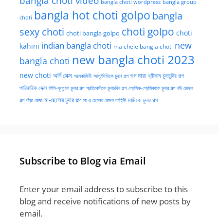
bangla choti video
bangla choti wordpress
bangla group
bangla hot choti golpo
bangla
choti
choti golpo
sexy choti
choti
choti bangla golpo
new
indian bangla choti
kahini
ma chele bangla choti
new bangla choti 2023
bangla choti
new choti
গুদ মারা
অর্গি সেক্স
আত্মকাহিনী
আপু/দিদিকে চুদার গল্প
থ্রীসাম চুদাচুদির গল্প
পারিবারিক সেক্স
পিসি-ফুফুকে চুদার গল্প
প্রতিবেশীকে চুদাচদির গল্প
প্রেমিক-প্রেমিকাকে চুদার গল্প
বউ চোদার
মা-ছেলের চুদার গল্প
মামিকে চুদার গল্প
বাঁড়া চোষা
গল্প
মা ও ছেলের চোদন কাহিনী
Subscribe to Blog via Email
Enter your email address to subscribe to this
blog and receive notifications of new posts by
email.