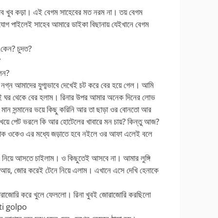
ব খুব কড়া। এই বেগম সাহেবের মত নরম না। তয় বেগম
যোগ পাইলেই সাহেব আমারে ডাইকা বিছানায় যেইখানে বেগম
 কেন? চুদত?
?
েন?
় নগ্ন আমাদের যুগ্মভাবে দেখেই চট করে বের হয়ে গেল। আমি
নিয়েই ঘর থেকে বের হলাম। রিনার উপর আমার অনেক দিনের লোভ
বলে মান সন্মানের ভয়ে কিছু করিনি আর তা ছাড়া ওর বোনতো আর
খেয়ে পেট ভরলে কি আর হোটেলের খাবারে মন চায়? কিন্তু আজ?
ই হোক ওকেও এর মধ্যে জড়াতে হবে নইলে ওর আফা এলেই বলে
ে নিয়ে আসতে চাইলাম। ও কিছুতেই আসবে না। আমার লুঙ্গি
 আয়, জোর করেই টেনে নিয়ে এলাম। এখানে এসে দেখি হেনাকে
োরাজোরি করে খুলে ফেললো। রিনা খুবই জোরাজোরি করছিলো
oti golpo