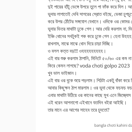
দুই পায়ের হাঁটু ভেঙ্গে উপরে তুলে পা ফাঁক করে দিল।
ভুদায় লাগাতেই দেখি সাগরের স্রোত বইছে, ভেজা চুপচু
করে উপর ঠোঁটের সঙ্গযোগ যেখানে। ওদিকে ওর কোমর 
ভুদার ভিতর মাথাটা ঢুকে গেল। আর দেরি করলাম না, দ
ইঞ্চি ধোনের সবটুকই পক করে ঢুকে গেল। হেনা উহহহ ব
রাখলাম, মাঝে মাঝে ধোন দিয়ে চাড়া দিচ্ছি।
ও বলল কত্ত বড়!!! ওহহহহহহহহহ।
এই বার শুরু করলাম ঠাপানি, মিনিটে ৫০/৬০ এর কম
কিরে কেমন লাগছে? voda choti golpo 2023
খুব ভাল ভাইজান।
এই বার ওর বুকে শুয়ে পড়লাম। পিঠটা একটু বাঁকা করে ব
আবার কিছুক্ষন ঠাপ মারলাম। ওর ভুদা থেকে ফচফচ ফচফ
এবার মাথাটা উঠিয়ে ওর কানের কাছে মুখ এনে জিজ্ঞ্য
এই ধরেন আপনাগো এইখানে যতদিন ধইরা আইছি।
তার মানে এর আগের সাহেব তরে চুদতো?
bangla choti kahini d