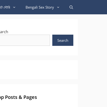
হট স্টোরি
Bengali Sex Story
arch
Search
op Posts & Pages