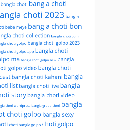
bangla choti
l bangla choti
angla choti 2023
bangla
bangla choti bon
oti baba meye
ngla choti collection
bangla choti com
bangla choti golpo 2023
gla choti golpo
bangla choti
gla choti golpo app
olpo ma
bangla
bangla choti golpo new
bangla choti
oti golpo video
bangla
cest
bangla choti kahani
oti list
bangla
bangla choti live
hoti story
bangla choti video
bangla
gla choti wordpress
bangla group choti
ot choti golpo
bangla sexy
choti golpo
oti
choti bangla golpo