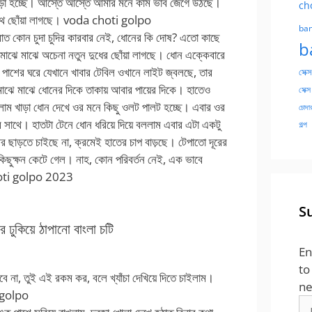
খাড়া হচ্ছে। আস্তে আস্তে আমার মনে কাম ভাব জেগে উঠছে।
ch
 সাথে ছোঁয়া লাগছে। voda choti golpo
ban
রাত কোন চুদা চুদির কারবার নেই, ধোনের কি দোষ? এতো কাছে
b
র মাঝে মাঝে অচেনা নতুন দুধের ছোঁয়া লাগছে। ধোন এক্কেবারে
পাশের ঘরে যেখানে খাবার টেবিল ওখানে লাইট জ্বলছে, তার
সেক্স
ঝে মাঝে ধোনের দিকে তাকায় আবার পায়ের দিকে। হাতেও
সেক্স
ুঝলাম খাড়া ধোন দেখে ওর মনে কিছু ওলট পালট হচ্ছে। এবার ওর
চোদার
র সাথে। হাতটা টেনে ধোন ধরিয়ে দিয়ে বললাম এবার এটা একটু
গল্প
 ছাড়তে চাইছে না, ক্রমেই হাতের চাপ বাড়ছে। টেপাতো দূরের
ছুক্ষন কেটে গেল। নাহ, কোন পরিবর্তন নেই, এক ভাবে
hoti golpo 2023
S
ুকিয়ে ঠাপানো বাংলা চটি
En
to
 না, তুই এই রকম কর, বলে খ্যাঁচা দেখিয়ে দিতে চাইলাম।
ne
i golpo
Em