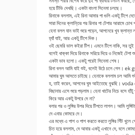
সমস্ত শরীর বিশেষ করে দুই পা ব্যাথায় টনটন করছে
হয়ে টিভি দেখছি। একটা বাংলা সিনেমা চলছে।
রিনাকে বললাম, এই রিনা আমার পা গুলি একটু টিপ
সারা দিনের ক্লান্তির পর রিনার পা টেপার আরামে চোখ 
হেনা বলল যান ভাই শুয়ে পড়েন, আপনেরে খুব ক্লান্ত
হ্যাঁ যাই, আর একটু টিপে দিক।
ওই ছেমরি ভাল কইরা টিপ। এমনে টিপে নাকি, সর তুই
বলেই ধাক্কা দিয়ে রিনাকে সরিয়ে দিয়ে ও নিজেই টেপা
একটা ভাব হলো। একটু পরেই সিনেমা শেষ।
রিনা বলল আমি যাই শুই, বলেই উঠে চলে গেল। ek
আমার ঘুম আসতে চাইছে। হেনাকে বললাম চল আমি শুই 
হ, তাই করেন, আপনের ঘুম আইতেছে বুঝছি। vod
বিছানায় এসে শুয়ে পড়লাম। হেনা খাটের নিচে বসে হাঁটু প
কিরে আর একটু উপরে দে না?
বলার পর ও লুঙ্গির উপর দিয়ে টিপতে লাগল। আমি লুঙ্গিট
দে এবার কোমরে দে।
এর মধ্যে এ পাশ ও পাশ করতে করতে লুঙ্গির গিঁট খুল
চিত হয়ে বললাম, দে আবার একটু এখানে দে, বলে কোমর