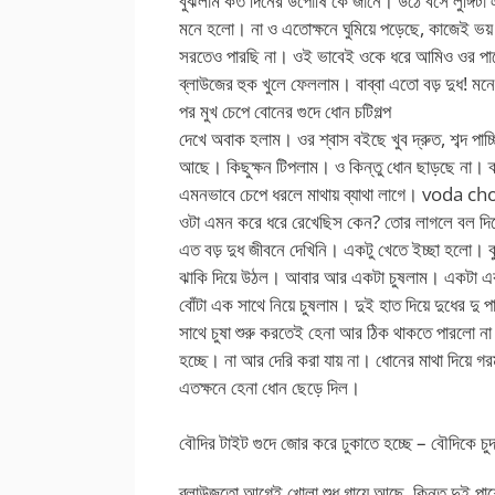
বুঝলাম কত দিনের উপোষি কে জানে। উঠে বসে লুঙ্গিটা 
মনে হলো। না ও এতোক্ষনে ঘুমিয়ে পড়েছে, কাজেই ভ
সরতেও পারছি না। ওই ভাবেই ওকে ধরে আমিও ওর পাশে ন
ব্লাউজের হুক খুলে ফেললাম। বাব্বা এতো বড় দুধ! 
পর মুখ চেপে বোনের গুদে ধোন চটিগল্প
দেখে অবাক হলাম। ওর শ্বাস বইছে খুব দ্রুত, শব্দ পাচ্ছ
আছে। কিছুক্ষন টিপলাম। ও কিন্তু ধোন ছাড়ছে না। ক্র
এমনভাবে চেপে ধরলে মাথায় ব্যাথা লাগে। voda 
ওটা এমন করে ধরে রেখেছিস কেন? তোর লাগলে বল দিয
এত বড় দুধ জীবনে দেখিনি। একটু খেতে ইচ্ছা হলো। ব
ঝাকি দিয়ে উঠল। আবার আর একটা চুষলাম। একটা একট
বোঁটা এক সাথে নিয়ে চুষলাম। দুই হাত দিয়ে দুধের দু 
সাথে চুষা শুরু করতেই হেনা আর ঠিক থাকতে পারলো
হচ্ছে। না আর দেরি করা যায় না। ধোনের মাথা দিয়ে গর
এতক্ষনে হেনা ধোন ছেড়ে দিল।
বৌদির টাইট গুদে জোর করে ঢুকাতে হচ্ছে – বৌদিকে চুদা
ব্লাউজতো আগেই খোলা শুধু গায়ে আছে, কিন্তু দুই প