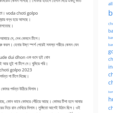
, কোমরেও কেমন লাগছে। সোফার হাতলে হেলান দিয়ে একটু কাত
al
b
ে দেতো। voda choti golpo
প্রায় বন্ধ হয়ে আসছে।
ch
 লাগতেছে।
ba
ban
 আমারে দে, দেখ কেমনে টিপে।
 শুরু করল। হেনার উষ্ণ স্পর্শ পেয়েই সমস্ত শরীরে কেমন যেন
ban
g
 gude dui dhon এক গুদে দুই ধোন
ch
আর তুই পা টিপে দে। ঘুমিয়ে পরি।
in
a choti golpo 2023
ch
র্যন্ত পা টিপে দিচ্ছে।
c
া কোমর পর্যন্ত উঠিয়ে দিলাম।
ban
h
ে গেছে, কোন ভাবে কোমরে পেঁচিয়ে আছে। কোমর টিপা হলে আবার
ch
ের নিচে রান দেখিয়ে দিলাম। লুঙ্গিতো আগেই উঠান ছিল। ওই