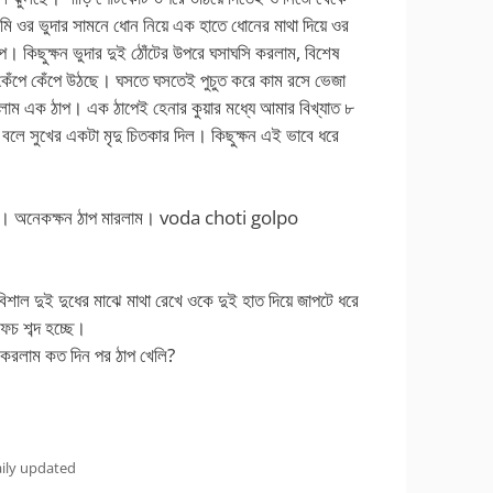
 আমি ওর ভুদার সামনে ধোন নিয়ে এক হাতে ধোনের মাথা দিয়ে ওর
পে। কিছুক্ষন ভুদার দুই ঠোঁটের উপরে ঘসাঘসি করলাম, বিশেষ
কেঁপে কেঁপে উঠছে। ঘসতে ঘসতেই পুচুত করে কাম রসে ভেজা
িলাম এক ঠাপ। এক ঠাপেই হেনার কুয়ার মধ্যে আমার বিখ্যাত ৮
লে সুখের একটা মৃদু চিতকার দিল। কিছুক্ষন এই ভাবে ধরে
 না। অনেকক্ষন ঠাপ মারলাম। voda choti golpo
িশাল দুই দুধের মাঝে মাথা রেখে ওকে দুই হাত দিয়ে জাপটে ধরে
চ শব্দ হচ্ছে।
েস করলাম কত দিন পর ঠাপ খেলি?
aily updated