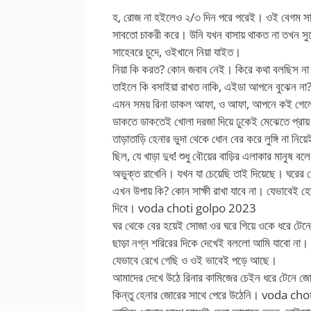
হ, রোজ না হইলেও ২/৩ দিন পরে পরেই। ওই বেগম সা
সাবতো চাকরী করে। উনি যখন বাসায় থাকত না তখন সু
সাহেবরে চুদে, ওইখানে নিয়া যাইত।
নিয়া কি করত? কোন জবাব নেই। কিরে কথা বলছিস না
তাইলে কি বসাইয়া রাখত নাকি, এইডা আপনে বুঝেন না
এমন সময় রিনা ডাকল আফা, ও আফা, আপনে কই গেল
ডাকতে ডাকতেই খোলা দরজা দিয়ে ঢুকেই মেঝেতে প্রায
তাড়াতাড়ি হেনার ভুদা থেকে ধোন বের করে লুঙ্গি না 
ছিল, যে খাড়া দুধ! শুধু বৌয়ের বাড়ির এলাকার মানুষ 
অভুক্ত রাখেনি। যখন যা চেয়েছি তাই দিয়েছে। ঘরের 
এখন উপায় কি? কোন সাক্ষী রাখা যাবে না। যেভাবে
দিবে। voda choti golpo 2023
ঘর থেকে বের হয়েই সোজা ওর ঘরে গিয়ে ওকে ধরে টেন
ছাড়া নগ্ন শরিরের দিকে দেখেই বললো আমি যাবো না।
যেভাবে রেখে গেছি ও ওই ভাবেই পড়ে আছে।
আমাদের দেখে উঠে রিনার কামিজের চেইন ধরে টেনে জ
কিন্তু হেনার জোরের সাথে পেরে উঠেনি। voda ch