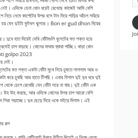
এক পাশে সরিয়ে রাখলাম, দরজা খোলা দেখে হঠাত রিনার কথা
Ad
য় নেই। এদিকে হেনা ধোন ধরেই রেখেছে কাজেই আমি বেশি
িচে নেমে কার্পেটের উপর বসে টান দিয়ে শাড়ির আঁচল সরিয়ে
মনে হয় যেন দুইটা ফুটবল ঝুলছে। Bon er gud dhon বিয়ের
Jo
ি। দুধে হাত দিয়েই দেখি বোঁটাগুলি বুলেটের মত শক্ত হয়ে
মেই চাপ বাড়ছে। ধোনের মাথায় ব্যাথা পাচ্ছি। খাড়া ধোন
choti golpo 2023
়ে দেই।
ুলেটের মত শক্ত একটা বোঁটা মুখে নিয়ে চুষতে লাগলাম আর ও
া করে চুষছি আর হাতে টিপছি। এবার বিশাল দুই দুধ ধরে দুই
পাশ থেকে চেপে রেখেছি যেন বোঁটা সরে না যায়। দুই বোঁটা এক
 না। উহ উহ করছে, আর ওদিকে ধোনের উপর চাপ আরো বেশি
ম শিরা গড়াচ্ছে। দুধ ছেড়ে দিয়ে ওকে শুইয়ে দিলাম। এই
র গল্প
াশে ঝুলছে। শাড়ি পেটিকোট উপরে উঠিয়ে দিতেই ও নিজে থেকে