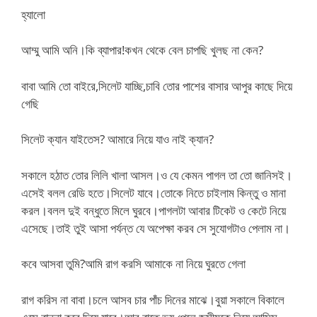
হ্যালো
আম্মু আমি অনি।কি ব্যাপার!কখন থেকে বেল চাপছি খুলছ না কেন?
বাবা আমি তো বাইরে,সিলেট যাচ্ছি,চাবি তোর পাশের বাসার আপুর কাছে দিয়ে
গেছি
সিলেট ক্যান যাইতেস? আমারে নিয়ে যাও নাই ক্যান?
সকালে হঠাত তোর লিলি খালা আসল।ও যে কেমন পাগল তা তো জানিসই।
এসেই বলল রেডি হতে।সিলেট যাবে।তোকে নিতে চাইলাম কিন্তু ও মানা
করল।বলল দুই বন্ধুতে মিলে ঘুরবে।পাগলটা আবার টিকেট ও কেটে নিয়ে
এসেছে।তাই তুই আসা পর্যন্ত যে অপেক্ষা করব সে সুযোগটাও পেলাম না।
কবে আসবা তুমি?আমি রাগ করসি আমাকে না নিয়ে ঘুরতে গেলা
রাগ করিস না বাবা।চলে আসব চার পাঁচ দিনের মাঝে।বুয়া সকালে বিকালে