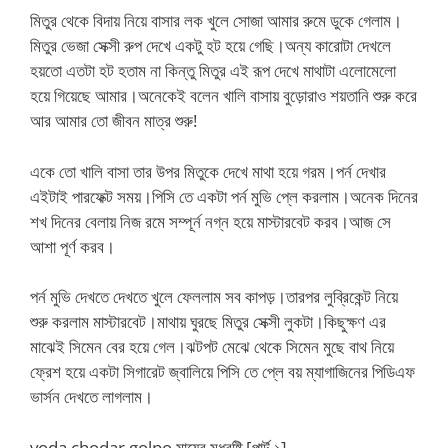
মিতুর থেকে বিদায় নিয়ে বাসার লক খুলে সোজা আমার রুমে ডুকে গেলাম।
মিতুর ভেজা সেক্সী রুপ দেখে একটু হট হয়ে গেছি।অন্য কারোটা দেখলে
হয়তো এতটা হট হতাম না কিন্তু মিতুর এই রূপ দেখে মাথাটা এলোমেলো
হয়ে গিয়েছে আমার।অনেকেই বলেন খালি বাসায় বুড়োরাও শয়তানি শুরু করে
আর আমার তো জীবন মাত্র শুরু!
একে তো খালি বাসা তার উপর মিতুকে দেখে মাথা হয়ে গরম।পর্ন দেখার
এইটাই পারফেক্ট সময়।পিসি তে একটা পর্ন মুভি প্লে করলাম।অনেক দিনের
শখ দিনের বেলায় নিজ রমে সম্পূর্ন নগ্ন হয়ে মাস্টারবেট করব।আজ সে
আশা পূর্ণ করব।
পর্ন মুভি দেখতে দেখতে খুলে ফেললাম সব কাপড়।তারপর লুব্রিকেন্ট নিয়ে
শুরু করলাম মাস্টারবেট।মাথায় ঘুরছে মিতুর সেক্সী লুকটা।কিছুক্ষণ এর
মাঝেই সিমেন বের হয়ে গেল।ঝটপট মেঝে থেকে সিমেন মুছে বাথ নিয়ে
ফ্রেশ হয়ে একটা সিগারেট জ্বালিয়ে পিসি তে প্লে বয় ম্যাগাজিনের পিডিএফ
ভার্সন দেখতে লাগলাম।
voda chodar golpo মায়ের মধুবৃষ্টি [পার্ট ১]