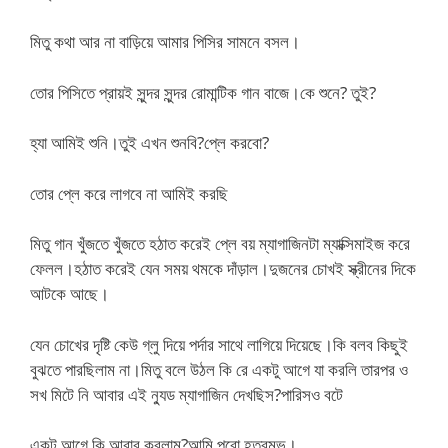
মিতু কথা আর না বাড়িয়ে আমার পিসির সামনে বসল।
তোর পিসিতে প্রায়ই সুন্দর সুন্দর রোমান্টিক গান বাজে।কে শুনে? তুই?
হ্যা আমিই শুনি।তুই এখন শুনবি?প্লে করবো?
তোর প্লে করে লাগবে না আমিই করছি
মিতু গান খুঁজতে খুঁজতে হঠাত করেই প্লে বয় ম্যাগাজিনটা ম্যাক্সিমাইজ করে
ফেলল।হঠাত করেই যেন সময় থমকে দাঁড়াল।দুজনের চোখই স্ক্রীনের দিকে
আটকে আছে।
যেন চোখের দৃষ্টি কেউ গ্লু দিয়ে পর্দার সাথে লাগিয়ে দিয়েছে।কি বলব কিছুই
বুঝতে পারছিলাম না।মিতু বলে উঠল কি রে একটু আগে যা করলি তারপর ও
সখ মিটে নি আবার এই ন্যুড ম্যাগাজিন দেখছিস?পারিসও বটে
একটু আগে কি আবার করলাম?আমি পুরো হতবম্ভ।