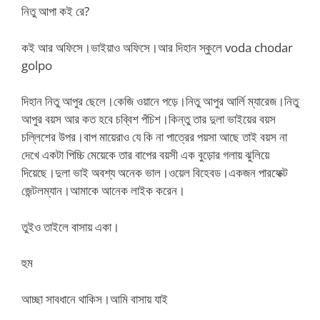
নিতু আপা কই রে?
কই আর অফিসে।ভাইয়াও অফিসে।আর দিহান স্কুলে voda chodar
golpo
দিহান নিতু আপুর ছেলে।কেজি ওয়ানে পড়ে।নিতু আপুর আর্লি ম্যারেজ।নিতু
আপুর বয়স আর কত হবে চব্বিশ পঁচিশ।কিন্তু তার দুলা ভাইয়ের বয়স
চল্লিশের উপর।বাপ মায়েরাও যে কি না পাত্রের পয়সা আছে তাই বয়স না
দেখে একটা পিচ্চি মেয়েকে তার বাপের বয়সী এক বুড়োর গলায় ঝুলিয়ে
দিয়েছে।দুলা ভাই অবশ্য অনেক ভাল।ওয়েল বিহেবড।একজন পারফেক্ট
জেন্টলম্যান।আমাকে আনেক লাইক করেন।
তুইও তাইলে বাসায় একা।
হুম
আচ্ছা সাবধানে থাকিস।আমি বাসায় যাই