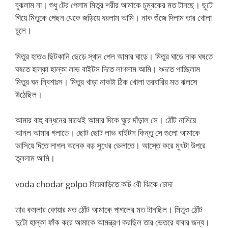
বুঝলাম না। শুধু টের পেলাম মিতুর শরীর আমাকে চুম্বকের মত টানছে। ছুটে
গিয়ে মিতুকে পেছন থেকে জড়িয়ে ধরলাম আমি। নাক গুঁজে দিলাম তার খোলা
চুলে।
মিতুর হাতও ছিটকানি ছেড়ে স্থান পেল আমার ঘাড়ে। মিতুর ঘাড়ে নাক ঘষতে
ঘষতে হাল্কা হাল্কা লাভ বাইটস দিতে লাগলাম আমি। শুনতে পাচ্ছিলাম
মিতুর ঘন ন্বিশাঃস। মিতুর খাড়া নাকটা ঠিক খোলা তরবারির মত ঝলসে
উঠেছিল।
আমার বাহু বন্ধনের মাঝেই আমার দিকে ঘুরে দাঁড়াল সে। ঠোঁট নামিয়ে
আনল আমার গলাতে। ছোট ছোট লাভ বাইটস কিন্তু সে গুলো আমাকে
ভাসিয়ে দিতে লাগল অনেক বড় সুখের ভেলাতে। আস্তে করে মুখটা উপরে
তুললাম আমি।
voda chodar golpo বিয়েবাড়িতে কচি বৌ ঝিকে চোদা
তার কমলার কোয়ার মত ঠোঁট আমাকে পাগলের মত টানছিল। মিতুও ঠোঁট
দুটো হাল্কা ফাঁক করে আমাকে আমন্ত্রণ করছিল তার ভেতরে যাবার জন্য।