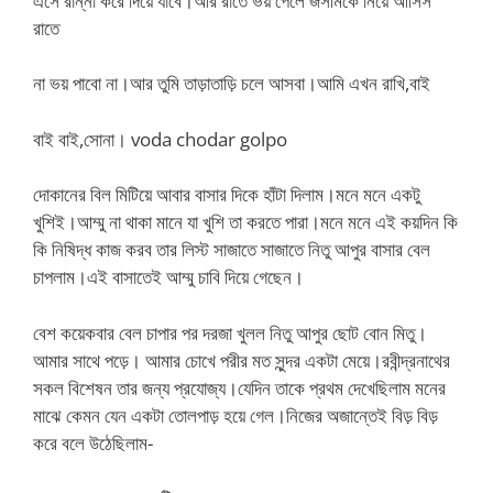
এসে রান্না করে দিয়ে যাবে।আর রাতে ভয় পেলে জসীমকে নিয়ে আসিস
রাতে
না ভয় পাবো না।আর তুমি তাড়াতাড়ি চলে আসবা।আমি এখন রাখি,বাই
বাই বাই,সোনা। voda chodar golpo
দোকানের বিল মিটিয়ে আবার বাসার দিকে হাঁটা দিলাম।মনে মনে একটু
খুশিই।আম্মু না থাকা মানে যা খুশি তা করতে পারা।মনে মনে এই কয়দিন কি
কি নিষিদ্ধ কাজ করব তার লিস্ট সাজাতে সাজাতে নিতু আপুর বাসার বেল
চাপলাম।এই বাসাতেই আম্মু চাবি দিয়ে গেছেন।
বেশ কয়েকবার বেল চাপার পর দরজা খুলল নিতু আপুর ছোট বোন মিতু।
আমার সাথে পড়ে। আমার চোখে পরীর মত সুন্দর একটা মেয়ে।রবীন্দ্রনাথের
সকল বিশেষন তার জন্য প্রযোজ্য।যেদিন তাকে প্রথম দেখেছিলাম মনের
মাঝে কেমন যেন একটা তোলপাড় হয়ে গেল।নিজের অজান্তেই বিড় বিড়
করে বলে উঠেছিলাম-