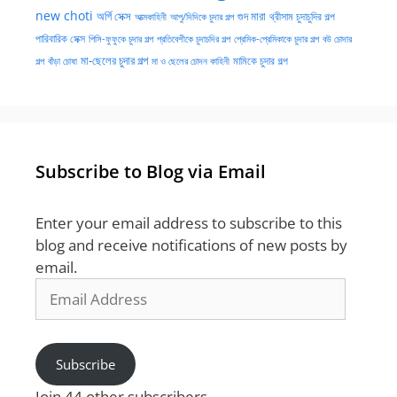
new choti
গুদ মারা
অর্গি সেক্স
আত্মকাহিনী
আপু/দিদিকে চুদার গল্প
থ্রীসাম চুদাচুদির গল্প
পারিবারিক সেক্স
পিসি-ফুফুকে চুদার গল্প
প্রতিবেশীকে চুদাচদির গল্প
প্রেমিক-প্রেমিকাকে চুদার গল্প
বউ চোদার
মা-ছেলের চুদার গল্প
মামিকে চুদার গল্প
বাঁড়া চোষা
গল্প
মা ও ছেলের চোদন কাহিনী
Subscribe to Blog via Email
Enter your email address to subscribe to this
blog and receive notifications of new posts by
email.
Email
Address
Subscribe
Join 44 other subscribers