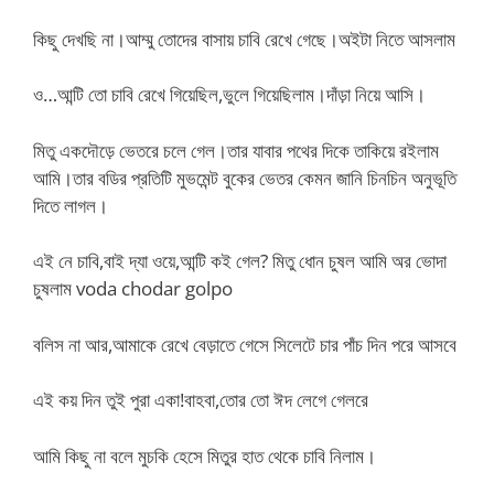
কিছু দেখছি না।আম্মু তোদের বাসায় চাবি রেখে গেছে।অইটা নিতে আসলাম
ও…আন্টি তো চাবি রেখে গিয়েছিল,ভুলে গিয়েছিলাম।দাঁড়া নিয়ে আসি।
মিতু একদৌড়ে ভেতরে চলে গেল।তার যাবার পথের দিকে তাকিয়ে রইলাম
আমি।তার বডির প্রতিটি মুভমেন্ট বুকের ভেতর কেমন জানি চিনচিন অনুভূতি
দিতে লাগল।
এই নে চাবি,বাই দ্যা ওয়ে,আন্টি কই গেল? মিতু ধোন চুষল আমি অর ভোদা
চুষলাম voda chodar golpo
বলিস না আর,আমাকে রেখে বেড়াতে গেসে সিলেটে চার পাঁচ দিন পরে আসবে
এই কয় দিন তুই পুরা একা!বাহবা,তোর তো ঈদ লেগে গেলরে
আমি কিছু না বলে মুচকি হেসে মিতুর হাত থেকে চাবি নিলাম।