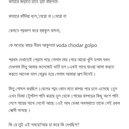
কাহারে জড়াতে চাহে দুটি বাহুলতা-
কাহারে কাঁদিয়া বলে,‘যেয়ো না।যেয়ো না
কেমনে প্রকাশ করে ব্যাকুল বাসনা,
কে শুনেছে বাহুর নীরব আকুলতা voda chodar golpo
প্রথম দেখাতেই প্রেমে পড়ে গেলাম তার।পরে আরো খুশি হলাম যখন
দেখলাম মিতু আমার কলেজেই ভর্তি হল।একই সাথে যাওয়া আসা করতে
করতে আনেক ভাল ফ্রেন্ড হয়ে গেলাম আমারা অল্প দিনেই।
মিতু গোসল করছিল।বেলের শব্দে কোন মতে কাপড় পরে চলে এসেছে।চুল
এখন ভিজা।টুপটাপ পানি ঝরছে চুল থেকে।গায়ের কাপড়ের কিছু অংশ পানি
লেগে গায়ের সাথে লেপ্টে আছে।এই আধ ভেজা অবস্থাতে তাকে সেই রকম
সেক্সী লাগছে।
কি রে তুই এই সময়ে?আর হা করে কি দেখছিস?