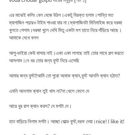
এর মাঝেই কলিং বেল বেজে উঠল।একটু বিরক্ত হলাম।শান্তি মত
ম্যাগাজিন পড়ারও টাইম পাওয়া যায় না।ম্যাগাজিনটা মিনিমাইজ করে দরজা
খুলতে গেলাম।দরজা খুলে দেখি মিতু একটা মগ হাতে নিয়ে দাঁড়িয়ে আছে।
আমাকে দেখে বলল
আপু-ভাইয়া কেউ বাসায় নাই।একা একা লাগছে তাই তোর সাথে গল্প করতে
আসলাম।নে ধর তোর জন্য বুস্ট নিয়ে এসেছি
আমার জন্য বুস্ট!!আমি তো পুরো আবাক ক্যান,বুস্ট আনলি ক্যান হঠাত?
এমনি আনলাম ক্যান তুই খাস না?না খেলে ফেলে দে
আরে ধুর রাগ ক্যান করস? দে মগটা দে।
হাত বাড়িয়ে নিলাম মগটা। আচ্ছা কোল্ড বুস্ট,বরফ দেয়া।nice! I like it!