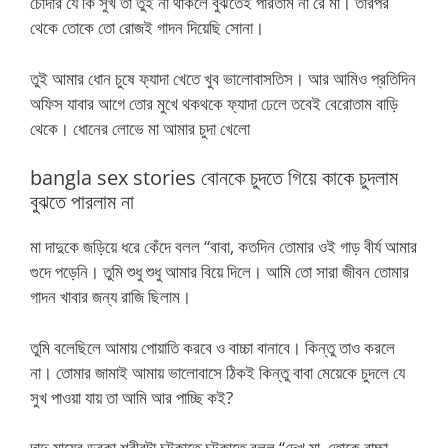
চোদার যে কি সুখ তা তুই না থাকলে বুঝতেই পারতাম না রে মা। তারপর
থেকে তোকে তো রোজই গাদন দিয়েছি সোনা।
তুই আমার ধোন চুষে ফ্যাদা খেতে খুব ভালোবাসতিস। আর আমিও প্রতিদিন
অফিস যাবার আগে তোর মুখে থকথকে ফ্যাদা ঢেলে তবেই বেরোতাম বাড়ি
থেকে। ধোনের লোভে মা আমার চুদা খেলো
bangla sex stories বোনকে চুদতে গিয়ে কাকে চুদলাম
বুঝতে পারলাম না
মা দাদুকে জড়িয়ে ধরে কেঁদে বলল “বাবা, কতদিন তোমার ওই গাড় বীর্য আমার
গুদে পড়েনি। তুমি শুধু শুধু আমার বিয়ে দিলে। আমি তো সারা জীবন তোমার
গাদন খাবার জন্য রাজি ছিলাম।
তুমি বলেছিলে আমায় পোয়াতি করবে ও বাচ্চা বানাবে। কিন্তু তাও করলে
না। তোমার জামাই আমায় ভালোবাসে ঠিকই কিন্তু বাবা মেয়েকে চুদলে যে
সুখ পাওয়া যায় তা আমি আর পাচ্ছি কই?
দাদু মায়ের ডবকা শরীরটা চটকাতে চটকাতে বলল “দেখ মা, তোকে বাচ্চা