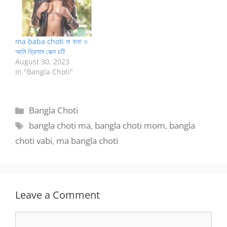
ma baba choti মা বাবা ও
আমি থ্রিসাম সেক্স চটি
August 30, 2023
In "Bangla Choti"
Categories
Bangla Choti
Tags
bangla choti ma
,
bangla choti mom
,
bangla
choti vabi
,
ma bangla choti
Leave a Comment
Comment