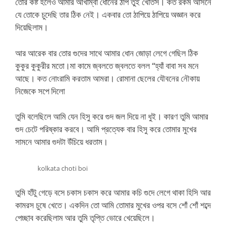
তোর কষ্ট হলেও আমার আখাম্বা ধোনের ঠাপ তুই খেতিস। কত রকম আসনে
যে তোকে চুদেছি তার ঠিক নেই। একবার তো ঠাপিয়ে ঠাপিয়ে অজ্ঞান করে
দিয়েছিলাম।
আর আরেক বার তোর গুদের সাথে আমার ধোন জোড়া লেগে গেছিল ঠিক
কুকুর কুকুরীর মতো।মা কামে জ্বলতে জ্বলতে বলল “হ্যাঁ বাবা সব মনে
আছে। কত নোংরামি করতাম আমরা। রোমানা ছেলের যৌবনের নৌকায়
নিজেকে সপে দিলো
তুমি বলেছিলে আমি যেন হিসু করে গুদ জল দিয়ে না ধুই। কারণ তুমি আমার
গুদ চেটে পরিষ্কার করবে। আমি প্রত্যেক বার হিসু করে তোমার মুখের
সামনে আমার গুদটা উঁচিয়ে ধরতাম।
kolkata choti boi
তুমি হাঁটু গেড়ে বসে চকাস চকাস করে আমার কচি গুদে লেগে থাকা হিসি আর
কামরস চুষে খেতে। একদিন তো আমি তোমার মুখের ওপর বসে শোঁ শোঁ শব্দে
পেচ্ছাব করেছিলাম আর তুমি তৃপ্তি ভোরে খেয়েছিলে।