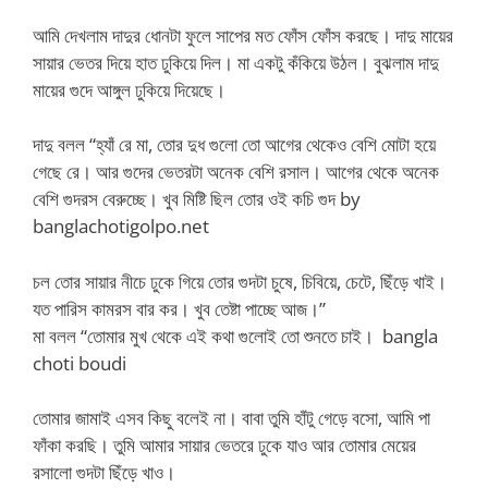
আমি দেখলাম দাদুর ধোনটা ফুলে সাপের মত ফোঁস ফোঁস করছে। দাদু মায়ের
সায়ার ভেতর দিয়ে হাত ঢুকিয়ে দিল। মা একটু কঁকিয়ে উঠল। বুঝলাম দাদু
মায়ের গুদে আঙ্গুল ঢুকিয়ে দিয়েছে।
দাদু বলল “হ্যাঁ রে মা, তোর দুধ গুলো তো আগের থেকেও বেশি মোটা হয়ে
গেছে রে। আর গুদের ভেতরটা অনেক বেশি রসাল। আগের থেকে অনেক
বেশি গুদরস বেরুচ্ছে। খুব মিষ্টি ছিল তোর ওই কচি গুদ by
banglachotigolpo.net
চল তোর সায়ার নীচে ঢুকে গিয়ে তোর গুদটা চুষে, চিবিয়ে, চেটে, ছিঁড়ে খাই।
যত পারিস কামরস বার কর। খুব তেষ্টা পাচ্ছে আজ।”
মা বলল “তোমার মুখ থেকে এই কথা গুলোই তো শুনতে চাই। bangla
choti boudi
তোমার জামাই এসব কিছু বলেই না। বাবা তুমি হাঁটু গেড়ে বসো, আমি পা
ফাঁকা করছি। তুমি আমার সায়ার ভেতরে ঢুকে যাও আর তোমার মেয়ের
রসালো গুদটা ছিঁড়ে খাও।