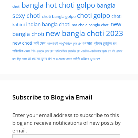
bangla hot choti golpo
bangla
choti
choti golpo
sexy choti
choti
choti bangla golpo
new
indian bangla choti
kahini
ma chele bangla choti
new bangla choti 2023
bangla choti
new choti
গুদ মারা
অর্গি সেক্স
আত্মকাহিনী
আপু/দিদিকে চুদার গল্প
থ্রীসাম চুদাচুদির গল্প
পারিবারিক সেক্স
পিসি-ফুফুকে চুদার গল্প
প্রতিবেশীকে চুদাচদির গল্প
প্রেমিক-প্রেমিকাকে চুদার গল্প
বউ চোদার
মা-ছেলের চুদার গল্প
মামিকে চুদার গল্প
বাঁড়া চোষা
গল্প
মা ও ছেলের চোদন কাহিনী
Subscribe to Blog via Email
Enter your email address to subscribe to this
blog and receive notifications of new posts by
email.
Email