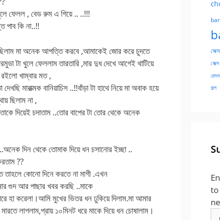
??
ch
লে ফেলল , বেড রুম এ গিয়ে .. ..!!!
ban
ি পাব কি না..!!
b
াবছিলাম মা অনেক আপত্তি করবে ,আমাকেই জোর করে চুদতে
সেক্স
ারমুডা টা খুলে ফেললাম তারতারি ,মার দুধ দেখে আগেই থাটিয়ে
সেক্স
 রইলো খাম্বার মত ,
চোদার
েখছি মারাত্মক বানিয়াচিস ..!!বাঁড়া টা হাথে নিয়ে মা অবাক হয়ে
গল্প
ায় ছিলাম না ,
োকে দিয়েই চদাতাম ..তোর বাপের টা তোর থেকে অনেক
S
 ..অনেক দিন থেকে তোমাক দিয়ে ধন চসানোর ইচ্ছা ..
করতাম ??
তে তাহলে কোনো দিনে করতে না মাগী .এখন
En
মার গুদ আর পাছার খবর করছি ..মাকে
to
োরে হা করেলা।আমি মুখের ভিতর ধন ঢুকিয়ে দিলাম.মা আমার
ne
মারতে লাগলাম,প্রায় ১০মিনট ধরে মাকে দিয়ে ধন চোষালাম।
Em