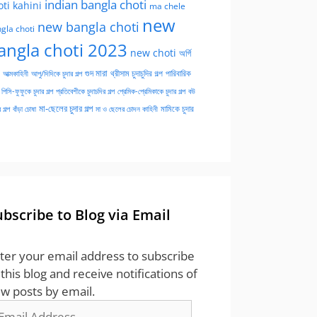
indian bangla choti
oti kahini
ma chele
new
new bangla choti
gla choti
angla choti 2023
new choti
অর্গি
গুদ মারা
পারিবারিক
আত্মকাহিনী
আপু/দিদিকে চুদার গল্প
থ্রীসাম চুদাচুদির গল্প
পিসি-ফুফুকে চুদার গল্প
প্রতিবেশীকে চুদাচদির গল্প
প্রেমিক-প্রেমিকাকে চুদার গল্প
বউ
মা-ছেলের চুদার গল্প
মামিকে চুদার
বাঁড়া চোষা
 গল্প
মা ও ছেলের চোদন কাহিনী
ubscribe to Blog via Email
ter your email address to subscribe
 this blog and receive notifications of
w posts by email.
ail