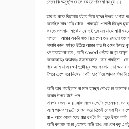
সেজে কি অনুভুতি বোলে বঝাতে পারবনা বন্ধুরা।।
তারপর মাকে বিছানায় শুইয়ে দিয়ে দুধের উপরে ঝাপায়া 
আসছিল তার শাড়ি থেকে , পারফেক্ট গোলাপী নিপ্প্লে 
করতে লাগলাম ,মাঝে মাঝে দুই দুধ এর মাঝে মাথা ঘ
লাগলো , আমার একটা হাত নিয়ে গেল তার রসালো গুদের 
সায়াটা কমর পর্যন্ত উঠিয়ে আমার হাত টা গুদের উপর
শব্দ করতে লাগলো , আমি saved গুদটার মধ্যে আঙ্গুল ভ
আআআহ্হঃ অআছ্হঃ উফ্ফ্ফফ্ফ্ফ্ফ ..আর পারছিনা .. ত
পরে আমি মা এর থথ দুটো চুষা শুরু করলাম , মা আমা
উপরে চেপে ধরে নিজের একটা হাত দিয়ে আমার বাঁড়া টা
আমি আর পারছিলাম না মনে হচ্ছ্যে দেখেই মা আমাকে 
আমার উপরে উঠে গেল..
তারপর বলল -আয় ,আজ নিজের পেটের ছেলেক চোদন সু
আমি আমার পাদুটো সোজা করে দিতেই লেওরা টা মার পেট
মা – আরে বোকা তোর মার গুদ টা কি এত্ত উপরে নাকি 
আমি বললাম না মা ,তোমার নাভি তাও তো বেশ বড় একটু