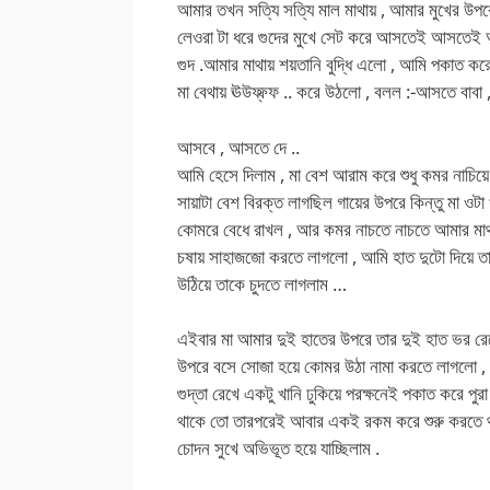
আমার তখন সত্যি সত্যি মাল মাথায় , আমার মুখের উপ
লেওরা টা ধরে গুদের মুখে সেট করে আসতেই আসতেই 
গুদ .আমার মাথায় শয়তানি বুদ্ধি এলো , আমি পকাত কর
মা বেথায় ঊউফ্ফ্ফ .. করে উঠলো , বলল :-আসতে বাবা
আসবে , আসতে দে ..
আমি হেসে দিলাম , মা বেশ আরাম করে শুধু কমর নাচিয়
সায়াটা বেশ বিরক্ত লাগছিল গায়ের উপরে কিন্তু মা ওটা 
কোমরে বেধে রাখল , আর কমর নাচতে নাচতে আমার মাথা
চষায় সাহাজজো করতে লাগলো , আমি হাত দুটো দিয়ে ত
উঠিয়ে তাকে চুদতে লাগলাম …
এইবার মা আমার দুই হাতের উপরে তার দুই হাত ভর রে
উপরে বসে সোজা হয়ে কোমর উঠা নামা করতে লাগলো , 
গুদ্তা রেখে একটু খানি ঢুকিয়ে পরক্ষনেই পকাত করে পুরা
থাকে তো তারপরেই আবার একই রকম করে শুরু করতে থা
চোদন সুখে অভিভূত হয়ে যাচ্ছিলাম .