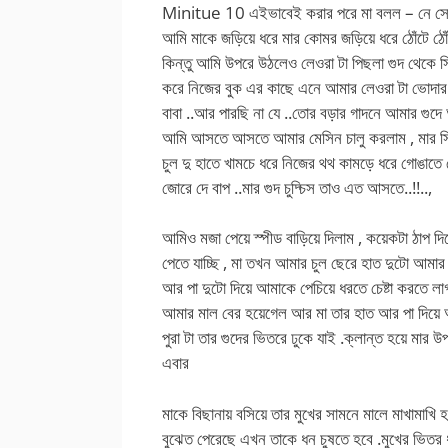
Minitue 10 এইভাবেই করার পরে মা বলল – নে সোনা 
আমি মাকে জড়িয়ে ধরে মার কোমর জড়িয়ে ধরে ঠোঁটে ঠো
কিন্তু আমি উপরে উঠলেও লেওরা টা পিছলা গুদ থেকে স্
করে নিজের বুক এর কাছে এনে আমার লেওরা টা ভোদার 
বাবা ..আর পারছি না যে ..তোর বড়ার গাদনে আমার গুদে
আমি আসতে আসতে আমার মেসিন চালু করলাম , মার সি
চুল দু হাতে খামচে ধরে নিজের থথ কামড়ে ধরে গোঙাতে
জোরে দে বাপ ..মার গুদ চুদ্চিস তাও এত আসতে..!!..,
আমিও মজা পেয়ে স্পীড বাড়িয়ে দিলাম , কয়েকটা ঠাপ দিত
পেতে যাচ্ছি , মা তখন আমার চুল ছেরে হাত দুটো আমার
আর পা দুটো দিয়ে আমাকে পেচিয়ে ধরতে চেষ্টা করতে লা
আমার মাল বের হয়েগেল আর মা তার হাত আর পা দিয়ে
পুরা টা তার গুদের ভিতরে ঢুকে যাই .ক্লান্ত হয়ে মার 
এবার
মাকে বিছানায় বসিয়ে তার মুখের সামনে মালে মাখামাখি 
বুঝেত পেরেছে এখন তাকে ধন চুষতে হবে .মুখের ভিতর 