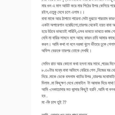
মার গুদ এ মাল আউট করে মার পিঠের উপর কেলিয়ে পর
রইল,এতুকু দেখে চলে এলাম।।
বাবা মাকে আর ঠাপাতে পারেনা সেটা বুঝতে পারতাম কা
একটা অপারেশান হয়েছিলো,তারপর থেকেই হয়ত বাবা আর
হয়ে উঠবে ভাবতেই পারিনি,এসব ভাবতে ভাবতে কাজ শেষ 
দেখি মা বারির সামনে বসে আছে কারন চাবি আমার কাছ
করল। আমি কথা না বলে দরজা খুলে ভীতরে ঢুকে গেলাম,
অফিস বেরহক তারপর তোকে দেখছি।
সেদিন রাত আর কোনো কথা হলনা মার সাথে ,পরের দিন
৮.৩০টার মধ্যে বাবা অফিসে বেরিয়ে গেল ,নিজের ঘর থে
নিয়ে .মাকে ডেকে বসলাম খাটের উপর ,তারপর মবাোবাইল
দিলাম .মা কিছুক্ষণ দেখে মোবাইল টা আমাক দিয়ে মাথা 
আমি -নেকাচোদার মত কান্দার কিছুই হয়নি .আমি যা বল
হব .
মা -কি চাস তুই ??
আমি -তোমার গুদ আর পাছা মারতে ..