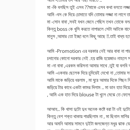
মা -কি বলছিস তুই এসব ??মাকে এসব কথা বলতে লজ্
আমি -বস কে দিয়ে চোদাতে যদি তোমার লজ্জা না লাগে 
মা -সোন বাবা ,সবই যখন জেনে গেছিস তখন তোকে 
কিন্তু boss কে খুসি করতে নাপারলে সেটা আটকে যা
মানুস ,আমার তো ইচ্ছা বলে কিছু আছে !!.তাই বাধ্য
আমি -Promotion এর দরকার নেই আর বাবা না পার
চদানোর কোনো দরকার নেই .হয় রাজি হয়েজাও নাহলে সন্ধ
মা -না বাবা ,এরকম করিসনা আমার সাথে .তুই যা বলবি 
আমি -একবার ছেলেক দিয়ে চুদিয়েই দেখো না ,তোমার সব
আমি মাকে জড়িয়ে ধরলাম , মা ঘুরে আমার দিকে পিছন
জড়িয়ে টার কাধে একটা কামর দিলাম .. মা ডান হাত দি
, আমি এক হাত দিয়ে blouse টা খুলে মেঝে তে ফেলে 
আআহ.. কি খাসা দুটো দুধ অনেক কষ্টে বরা টা ওই দুটো 
কিন্তু বেশ শক্ত থাকায় পারছিলাম না , মা ছিনাল মাগির
আর অমনি আমার সামনে দুইটা জলজেন্ত মধুর ঝাক যে