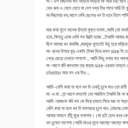
মা – চল বিছানায় যাই দাড়িয়ে দাড়িয়ে কি আর চড়া যাবে 
বেড রুম এ যেতে যেতে মা বেশ দখ্খ টার সাথে সারি টা খু
মা-বিছানায় বস,আগে দেখি ছেলের ধন টা গুদে নিলে শান্ত
মার কথা সুনে অনেক চিন্তা মুক্ত হলাম ,আমি তো ভ
হবে..কিন্তু এজে দেখি সব উল্টো হচ্ছে ..!!আমি আমার ব
ছিল আমার ধন বাবাজি ,বারমুডা খুলতেই উচু হয়ে দাড়িয়ে
মা- ধনের উপরে মৃদু একটা টোকা দিয়ে বলল size টা তো দ
নেড়ে ছেড়ে দেখতে লাগলো .. আমি কিচু বলার মত অবস্থ
মা -আগে যদি জানতাম তর বাড়ার size এরকম তাহলে ত
chotto আর বস এর টাও ..
আমি -বেসি কথা না বলে ধন টা একটু চুসে দাও তো রানী
মা -ও মা ..ত়া আগে বললেই তো পারতিস !!আমি কি না 
আমি -আজকে যদি বস কে দিয়ে চদাতে গিয়ে ধরা না পড়
বেসি কথা না বলে ধন টা ভালকরে চুসে দাও ,তারপর তো
আমার সামনে হাঁটু মুরে বসালাম।।মা দুই চোখ বন্ধ ক
ধন চুষেত লাগেলা।আমি মাএর মুখে আস্তে আস্তে থাপ 