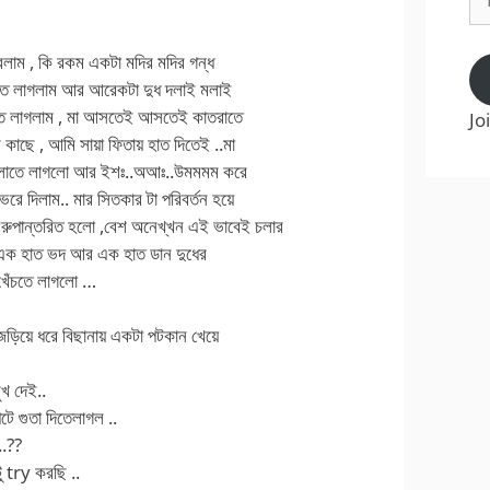
Ad
পরলাম , কি রকম একটা মদির মদির গন্ধ
চুষতে লাগলাম আর আরেকটা দুধ দলাই মলাই
ষতে লাগলাম , মা আসতেই আসতেই কাতরাতে
Jo
কাছে , আমি সায়া ফিতায় হাত দিতেই ..মা
ে বুলাতে লাগলো আর ইশঃ..অআঃ..উমমমম করে
রে দিলাম.. মার সিতকার টা পরিবর্তন হয়ে
ে রুপান্তরিত হলো ,বেশ অনেখ্খন এই ভাবেই চলার
র এক হাত ভদ আর এক হাত ডান দুধের
 খেঁচতে লাগলো …
জড়িয়ে ধরে বিছানায় একটা পটকান খেয়ে
খ দেই..
ে গুতা দিতেলাগল ..
..??
 try করছি ..