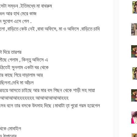
সেটা সম্ভব .ইতিমধ্যে মা বাথরুম
 গুদ আর হাথ মেরে কাজ
ন সুযোগ এসে গেল .
ো ,বাড়িতে কেউ নেই ,বাবা অফিসে, মা ও অফিসে .বাড়িতে চাবি
া দিয়ে তারপর
পৌছে গেলাম , কিন্তু অফিসে এ
 উঠতেই সুনলাম একটা ঘর থেকে
র কাছে গিয়ে দাড়ালাম আর
রছিলনা.দেখি মা আঁচল
 বেরহয়ে আসতে চাইছে আর মার বস পিছন থেকে শাড়ী সহ সায়া
মত্তেজনায় আআআআহহহহহহহ আআআআআআহহহ
লে তার বসকে উৎসাহ দিছে।মাথাটা ত়া পুরো গরম হয়েগেল
 থেকে মোবাইল
খন ঠাপানোর