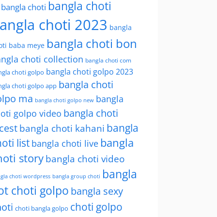
bangla choti
l bangla choti
angla choti 2023
bangla
bangla choti bon
oti baba meye
ngla choti collection
bangla choti com
bangla choti golpo 2023
gla choti golpo
bangla choti
gla choti golpo app
olpo ma
bangla
bangla choti golpo new
bangla choti
oti golpo video
bangla
cest
bangla choti kahani
oti list
bangla
bangla choti live
hoti story
bangla choti video
bangla
gla choti wordpress
bangla group choti
ot choti golpo
bangla sexy
choti golpo
oti
choti bangla golpo