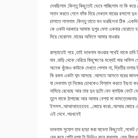
দেখছিলাম .কিন্তু কিছুতেই ভেবে পাচ্ছিলাম না কি করে 
স্নান করতে গেলে ফাঁক দিয়ে দেখতম মায়ের রসালো দুধ
চালাতে লাগলাম .কিন্তু তাতে মন ভরছিলনা ঠিক .একদি
কে একটা দরকারে আমাক দুপুর বেলা একবার বেরোতে হল
দিয়ে বেরোলম .মায়ের অফিসে আমার যাওয়ার
রাস্তাতেই পরে ,তাই ভাবলাম যাওয়ার পথেই মাকে চাবি ট
যাব .বাড়ি থেকে বেরিয়ে কিছুক্ষণের মধ্যেই মার অফিস 
অনেক খুঁজেও কাউকে দেখতে পেলাম না, দ্বিতীয় তলায়
কি রকম একটা শব্দ আসছে .আসতে আসতে ঘরের জানলা
যা দেখলাম ত়া নিজের চোখকেও বিশ্বাস করতে ইছহা ক
নামিয়ে রেখেছে আর তার দুধ দুটো যেন ব্লাউ্জ ফেটে
তুলে মাকে ঠাপাচ্ছে আর আমার বেশ্যা মা কা
ইসসস..আআআহহহহহ ..জোরে করো..আআর জোরে এসব ব
এই দেখে .পরখনেই
ভাবলাম সুযোগ হাথ ছাড়া করা যাবেনা কিছুতেই ,পকেট
বের করে গোটা দৃশ্য টা ভিডিও করে রাখলাম .বেস কিছু