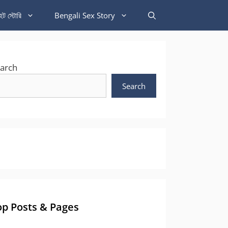
হট স্টোরি
Bengali Sex Story
arch
Search
op Posts & Pages