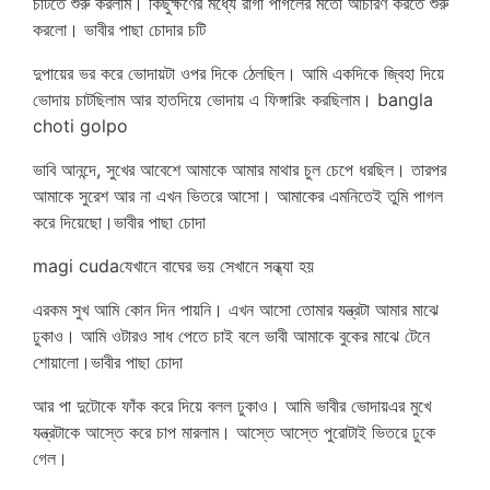
চাটতে শুরু করলাম। কিছুক্ষণের মধ্যে রাগা পাগলের মতো আচারণ করতে শুরু
করলো। ভাবীর পাছা চোদার চটি
দুপায়ের ভর করে ভোদায়টা ওপর দিকে ঠেলছিল। আমি একদিকে জ্বিহা দিয়ে
ভোদায় চাটছিলাম আর হাতদিয়ে ভোদায় এ ফিঙ্গারিং করছিলাম। bangla
choti golpo
ভাবি আনন্দে, সুখের আবেশে আমাকে আমার মাথার চুল চেপে ধরছিল। তারপর
আমাকে সুরেশ আর না এখন ভিতরে আসো। আমাকের এমনিতেই তুমি পাগল
করে দিয়েছো।ভাবীর পাছা চোদা
magi cudaযেখানে বাঘের ভয় সেখানে সন্ধ্যা হয়
এরকম সুখ আমি কোন দিন পায়নি। এখন আসো তোমার যন্ত্রটা আমার মাঝে
ঢুকাও। আমি ওটারও সাধ পেতে চাই বলে ভাবী আমাকে বুকের মাঝে টেনে
শোয়ালো।ভাবীর পাছা চোদা
আর পা দুটোকে ফাঁক করে দিয়ে বলল ঢুকাও। আমি ভাবীর ভোদায়এর মুখে
যন্ত্রটাকে আস্তে করে চাপ মারলাম। আস্তে আস্তে পুরোটাই ভিতরে ঢুকে
গেল।