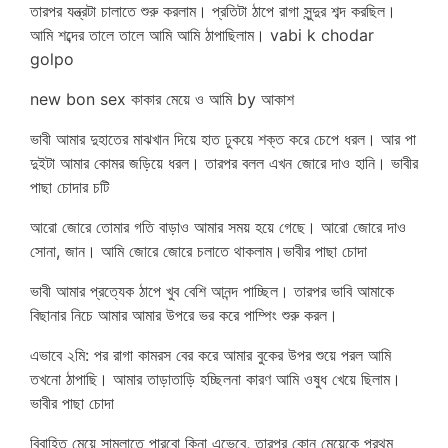
তারপর যন্ত্রটা চালাতে শুরু করলাম। প্রতিটা ঠাপে রাগা সুন্দুর শব্দ করছিল।
আমি শব্দের তালে তালে আমি আমি ঠাপাছিলাম। vabi k chodar
golpo
new bon sex কাকার মেয়ে ও আমি by আকাশ
ভাবী আমার দুহাতের মাঝখান দিয়ে হাত ঢুকয়ে শক্ত করে চেপে ধরল। আর পা
দুইটা আমার কোমর জড়িয়ে ধরল। তারপর বলল এখন জোরে দাও হানি। ভাবীর
পাছা চোদার চটি
আরো জোরে তোমার গতি বাড়াও আমার সময় হয়ে গেছে। আরো জোরে দাও
সোনা, জান। আমি জোরে জোরে চলাতে থাকলাম।ভাবীর পাছা চোদা
ভাবী আমার প্রত্যেক ঠাপে খুব বেশি আনন্দ পাচ্ছিল। তারপর ভাবি আমাকে
বিছানার নিচে আমার আমার উপরে ভর করে পাম্পিং শুরু করল।
এভাবে ২মি: পর রাগা কামরস বের করে আমার বুকের উপর শুয়ে পরল আমি
তখনো ঠাপাছি। আমার তাড়াতাড়ি হচ্ছিলনা কারণ আমি ওষুধ খেয়ে ছিলাম।
ভাবীর পাছা চোদা
বিবাহিত মেয়ে সামলাতে পারবো কিনা এভেবে, তারপর কোন মেয়েকে প্রথম