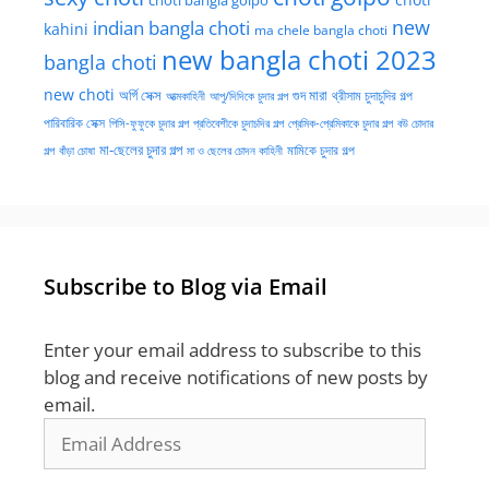
choti bangla golpo
new
indian bangla choti
kahini
ma chele bangla choti
new bangla choti 2023
bangla choti
new choti
গুদ মারা
অর্গি সেক্স
আত্মকাহিনী
আপু/দিদিকে চুদার গল্প
থ্রীসাম চুদাচুদির গল্প
পারিবারিক সেক্স
পিসি-ফুফুকে চুদার গল্প
প্রতিবেশীকে চুদাচদির গল্প
প্রেমিক-প্রেমিকাকে চুদার গল্প
বউ চোদার
মা-ছেলের চুদার গল্প
মামিকে চুদার গল্প
বাঁড়া চোষা
গল্প
মা ও ছেলের চোদন কাহিনী
Subscribe to Blog via Email
Enter your email address to subscribe to this
blog and receive notifications of new posts by
email.
Email
Address