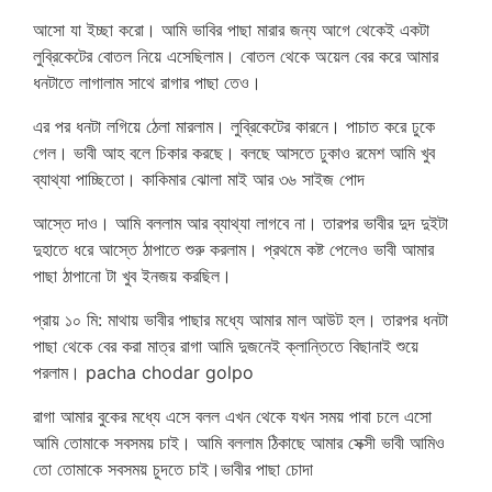
আসো যা ইচ্ছা করো। আমি ভাবির পাছা মারার জন্য আগে থেকেই একটা
লুব্রিকেটের বোতল নিয়ে এসেছিলাম। বোতল থেকে অয়েল বের করে আমার
ধনটাতে লাগালাম সাথে রাগার পাছা তেও।
এর পর ধনটা লগিয়ে ঠেলা মারলাম। লুব্রিকেটের কারনে। পাচাত করে ঢুকে
গেল। ভাবী আহ বলে চিকার করছে। বলছে আসতে ঢুকাও রমেশ আমি খুব
ব্যাথ্যা পাচ্ছিতো। কাকিমার ঝোলা মাই আর ৩৬ সাইজ পোদ
আস্তে দাও। আমি বললাম আর ব্যাথ্যা লাগবে না। তারপর ভাবীর দুদ দুইটা
দুহাতে ধরে আস্তে ঠাপাতে শুরু করলাম। প্রথমে কষ্ট পেলেও ভাবী আমার
পাছা ঠাপানো টা খুব ইনজয় করছিল।
প্রায় ১০ মি: মাথায় ভাবীর পাছার মধ্যে আমার মাল আউট হল। তারপর ধনটা
পাছা থেকে বের করা মাত্র রাগা আমি দুজনেই ক্লান্তিতে বিছানাই শুয়ে
পরলাম। pacha chodar golpo
রাগা আমার বুকের মধ্যে এসে বলল এখন থেকে যখন সময় পাবা চলে এসো
আমি তোমাকে সবসময় চাই। আমি বললাম ঠিকাছে আমার সেক্সী ভাবী আমিও
তো তোমাকে সবসময় চুদতে চাই।ভাবীর পাছা চোদা