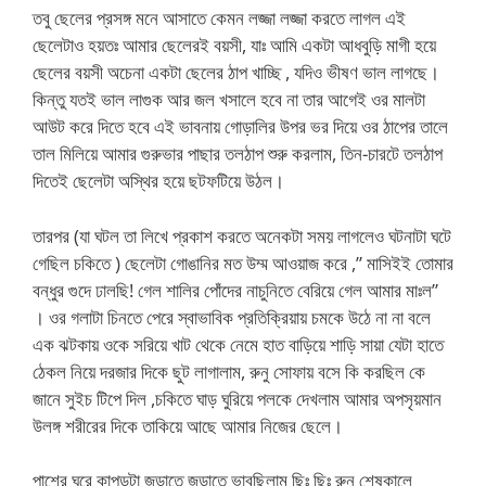
তবু ছেলের প্রসঙ্গ মনে আসাতে কেমন লজ্জা লজ্জা করতে লাগল এই
ছেলেটাও হয়তঃ আমার ছেলেরই বয়সী, যাঃ আমি একটা আধবুড়ি মাগী হয়ে
ছেলের বয়সী অচেনা একটা ছেলের ঠাপ খাচ্ছি , যদিও ভীষণ ভাল লাগছে।
কিন্তু যতই ভাল লাগুক আর জল খসালে হবে না তার আগেই ওর মালটা
আউট করে দিতে হবে এই ভাবনায় গোড়ালির উপর ভর দিয়ে ওর ঠাপের তালে
তাল মিলিয়ে আমার গুরুভার পাছার তলঠাপ শুরু করলাম, তিন-চারটে তলঠাপ
দিতেই ছেলেটা অস্থির হয়ে ছটফটিয়ে উঠল।
তারপর (যা ঘটল তা লিখে প্রকাশ করতে অনেকটা সময় লাগলেও ঘটনাটা ঘটে
গেছিল চকিতে ) ছেলেটা গোঙানির মত উম্ম আওয়াজ করে ,” মাসিইই তোমার
বন্ধুর গুদে ঢালছি! গেল শালির পোঁদের নাচুনিতে বেরিয়ে গেল আমার মাঃল”
। ওর গলাটা চিনতে পেরে স্বাভাবিক প্রতিক্রিয়ায় চমকে উঠে না না বলে
এক ঝটকায় ওকে সরিয়ে খাট থেকে নেমে হাত বাড়িয়ে শাড়ি সায়া যেটা হাতে
ঠেকল নিয়ে দরজার দিকে ছুট লাগালাম, রুনু সোফায় বসে কি করছিল কে
জানে সুইচ টিপে দিল ,চকিতে ঘাড় ঘুরিয়ে পলকে দেখলাম আমার অপসৃয়মান
উলঙ্গ শরীরের দিকে তাকিয়ে আছে আমার নিজের ছেলে।
পাশের ঘরে কাপড়টা জড়াতে জড়াতে ভাবছিলাম ছিঃ ছিঃ রুনু শেষকালে