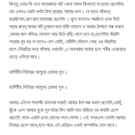
কিন্তু এবার কি হবে অন্ধকারে খাট থেকে নামব কিভাবে! তা ছাড়া ছেলেটার
তো এখনও হয়নি ধনটা ঠাসা রয়েছে আমার গুদে। যে ভাবে আঁকড়ে
ধরেছিলাম,অল্প অল্প্ হাফাচ্ছে ছেলেটা । মুখে বলতেও পারছিনা ওকে উঠে
পড়ার জন্য,আবার যদি চুপচাপ শুয়ে থাকি তাহলে ও আবার ঠাপাতে শুরু করবে
,আবার জল খসিয়ে ফেললে আর উঠে বাড়ি যেতে হবে না,ছেলেটার বাঁড়াটা
লম্বায় খুব বড় না হলেও বেশ মোটা, কোঁটটা থেঁতলে গেছে ওর বাঁড়াটার
চাপে।তিরতির করে কাঁপছে ওখানটা ,এ অবস্থায় আবার হলে শরীর একেবারে
ছেড়ে এলিয়ে যাবে।
ভার্সিটির সিনিয়র আপুকে চোদার সুখ ১
ভার্সিটির সিনিয়র আপুকে চোদার সুখ ২
আমার এইসব সাতপাঁচ ভাবনার মধ্যই আবার ঠাপ শুরু করল ছেলেটা,একটু
ঝুঁকে এসে আমার বুকে মুখ গুঁজে দিল আমি হাত বাড়িয়ে ওর মাথাটা চেপে
ধরতেই নাকে একটা চেনা তেলের গন্ধ পেলাম। এই গন্ধওলা তেলটা আমার
নিজের ছেলে মাখে,হতে পারে এই ছোঁড়াও একই কম্পানির তেল মাখে।