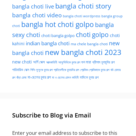
bangla choti story
bangla choti live
bangla choti video
bangla choti wordpress
bangla group
bangla hot choti golpo
bangla
choti
choti golpo
sexy choti
choti
choti bangla golpo
new
indian bangla choti
kahini
ma chele bangla choti
new bangla choti 2023
bangla choti
new choti
গুদ মারা
অর্গি সেক্স
আত্মকাহিনী
আপু/দিদিকে চুদার গল্প
থ্রীসাম চুদাচুদির গল্প
পারিবারিক সেক্স
পিসি-ফুফুকে চুদার গল্প
প্রতিবেশীকে চুদাচদির গল্প
প্রেমিক-প্রেমিকাকে চুদার গল্প
বউ চোদার
মা-ছেলের চুদার গল্প
মামিকে চুদার গল্প
বাঁড়া চোষা
গল্প
মা ও ছেলের চোদন কাহিনী
Subscribe to Blog via Email
Enter your email address to subscribe to this