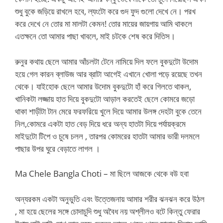
শুধু বুকে জড়িয়ে রাখলে হবে, ল্যংটো করে গুদ ফুদ গুলো দেখে নে। পরখ
করে দেখে নে তোর মা মালটা কেমন! তোর মায়ের জায়গায় আমি থাকলে
এতক্ষনে তো আমার পাছা খাবলে, মাই চটকে শেষ করে দিতিস।
রুনুর কথায় ছেলে আমার আঁচলটা টেনে নামিয়ে দিল ফলে বুকদুটো উদোম
হয়ে গেল কারন ব্লাউজ আর ব্রাটা আগেই এখানে খোলা পড়ে রয়েছে তখন
থেকে। যাইহোক ছেলে আমার উদোম বুকদুটো হাঁ করে গিলতে থাকল,
খানিকটা লজ্জায় হাত দিয়ে বুকদুটো আড়াল করতেই ছেলে কোমরে জড়ো
থাকা শাড়ীটা টান মেরে ফরফরিয়ে খুলে দিয়ে আমার উলঙ্গ দেহটা বুকে তেনে
নিল,কোমরে একটা হাত বেড় দিয়ে ধরে অন্য হাতটা দিয়ে পর্যায়ক্রমে
মাইদুটো টিপে ও চুষে চলল , তারপর কোমরের হাতটা আমার ভারী দলমলে
পাছার উপর ঘুরে বেড়াতে লাগল ।
Ma Chele Bangla Choti – মা ছিলে আজকে থেকে বউ হবা
অন্যরকম একটা অনুভুতি এবং উত্তেজনায় আমার শরীর ঝনঝন করে উঠল
, মা হয়ে ছেলের সঙ্গে চোদাচুদি শুধু অবৈধ নয় অশ্লীলও বটে কিন্তু ফেরার