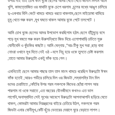
উপায় নাই তাই চোখ কান বুজে ছেলের আদর খেতে খেতে জানান দিলাম আমি
খুশি, কামত্তোজিত ওর মাথাটা বুকে চেপে ধরলাম ,চুলের মধ্যে আঙুল চালিয়ে
দু-একবার বিলি কেটে খামচে খামচে ধরতে থাকলাম,ছেলে মাইচোষা থামিয়ে
চুমু খেতে শুরু করল ,মুখ ঘষতে থাকল আমার বুকে পেটে তলপেটে ।
আমি চোখ বুজে ছেলের আদর উপভোগ করছিলাম হঠাৎ ছেলে হাঁটুমুড়ে বসে
পড়ে মুখ ঘষতে শুরু করল ঊরুসন্ধিতে জিভ দিয়ে এলোপাথাড়ি চাটতে সুরু
যোনীবেদি ও কুঁচকির কাছটা। আমি ঘেন্নায় ,”আঃ টিকু মুখ সরা ,ছাড় বাবা
নোংরা ওখানে মুখ দিতে নেই ওঠ –বলে নিচু হয়ে ওকে তুলতে চেষ্টা করলাম
,তাতে আমার উরুদুটো একটু ফাঁক হয়ে গেল।
এমনিতেই ছেলে আমার পাছার তাল তাল মাংস খামচে ধরেছিল উরুদুটো ঈষদ
ফাঁক হতেই ,আরও গভীরে চালিয়ে দিল ওর জিভটা ,লম্বালম্বি টান দিল
গুদের চেরাটাতে ,কোঁটের উপর গরম লকলকে জিভের ছোঁয়া লাগল আর
পারলাম না ওকে সরাতে ,এত বছরের যৌনজীবনে কখনও এত ভাল
লাগেনি,অনাস্বাদিত সেই সুখের আবেশে উরুদুটো আপনাআপনি ছড়িয়ে যেতে
থাকল, কোমরটা আমার নিয়ন্ত্রনের বাইরে চেতিয়ে উঠল, লকলকে গরম
জিভটা এবার যোনীমুখ,কোঁট ছুঁয়ে ভেতরের দেয়ালে ঘুরে বেড়াতে লাগল।