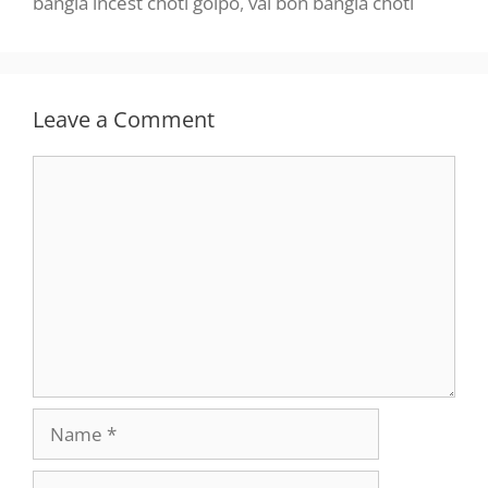
bangla incest choti golpo
,
vai bon bangla choti
Leave a Comment
Comment
Name
Email