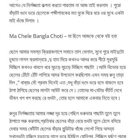
আগেও যে নির্লজ্জতা কল্পনা করতে পারতাম না আজ তাই করলাম । পুরো
বাঁড়াটা গুদে ভরে ছেলেকে পক্ষীশাবকের মত বুকে ঘিরে ধরে ওর মুখে একটা
মাই গুঁজে দিলাম ।
Ma Chele Bangla Choti – মা ছিলে আজকে থেকে বউ হবা
ছেলে আমার সমস্ত ক্রিয়াকলাপে সমানে তাল মেলাল, মুখে পুরে মাইদুটো
চুষতে লাগল ক্রমান্বয়ে ,দু হাত দিয়ে কখনও আদর করে পীঠে সুরসুরি
দিচ্ছিল কখনও খাবলে ধরে মুচড়ে মুচড়ে দিচ্ছিল পাছাটা ।আমি বিভোর হয়ে
ছেলের ঠোঁটে ঠোঁট লাগিয়ে আদর উপভোগ করছিলাম এমন সময় রুনু তাড়া
দিল ,” বাব্বাঃ মৌ প্রথম দিনেই এত ,শুধু বাঁড়া গুদে ভরে বসে থাকলে হবে
ঠাপা ঠাপিয়ে ছেলের মালটা আউট করে দে। তোদের মা-বেটার কীর্তি দেখে
ভীষন খপ খপ করছে রে গুদটা , তোর হলে আমাকে একবার নিতে হবে।
রুনুর নির্লজ্জতায় আমার লজ্জা দূর হয়ে গেছিল গুরুভার পাছাটা তুলে তুলে
ঠাপাতে শুরু করলাম,প্রতিবার ছেলের বাঁড়া বেয়ে গুদটা তুলে ঠেসে বসিয়ে
দেবার সময় কোঁটটা ছেলের বাঁড়ার মুন্ডিটার খাঁজে লেপ্টে গিয়ে অসহ্য
সুখানুভুতি হচ্ছিল হড়হড়ে নালে ভরে উঠছিল যোনিপথ ,পিচ্ছিল ঘর্ষণে পচাক