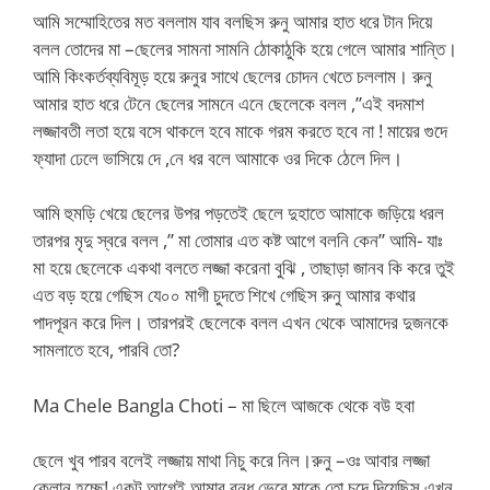
আমি সম্মোহিতের মত বললাম যাব বলছিস রুনু আমার হাত ধরে টান দিয়ে
বলল তোদের মা –ছেলের সামনা সামনি ঠোকাঠুকি হয়ে গেলে আমার শান্তি।
আমি কিংকর্তব্যবিমূড় হয়ে রুনুর সাথে ছেলের চোদন খেতে চললাম। রুনু
আমার হাত ধরে টেনে ছেলের সামনে এনে ছেলেকে বলল ,”এই বদমাশ
লজ্জাবতী লতা হয়ে বসে থাকলে হবে মাকে গরম করতে হবে না ! মায়ের গুদে
ফ্যাদা ঢেলে ভাসিয়ে দে ,নে ধর বলে আমাকে ওর দিকে ঠেলে দিল।
আমি হুমড়ি খেয়ে ছেলের উপর পড়তেই ছেলে দুহাতে আমাকে জড়িয়ে ধরল
তারপর মৃদু স্বরে বলল ,” মা তোমার এত কষ্ট আগে বলনি কেন” আমি- যাঃ
মা হয়ে ছেলেকে একথা বলতে লজ্জা করেনা বুঝি , তাছাড়া জানব কি করে তুই
এত বড় হয়ে গেছিস যে০০ মাগী চুদতে শিখে গেছিস রুনু আমার কথার
পাদপূরন করে দিল। তারপরই ছেলেকে বলল এখন থেকে আমাদের দুজনকে
সামলাতে হবে, পারবি তো?
Ma Chele Bangla Choti – মা ছিলে আজকে থেকে বউ হবা
ছেলে খুব পারব বলেই লজ্জায় মাথা নিচু করে নিল।রুনু –ওঃ আবার লজ্জা
কেলান হচ্ছে! একটু আগেই আমার বন্ধু ভেবে মাকে তো চুদে দিয়েছিস এখন