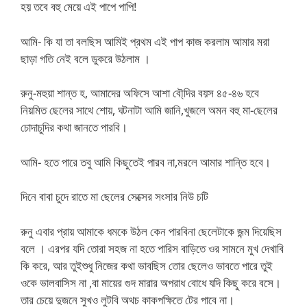
হয় তবে বহু মেয়ে এই পাপে পাপি!
আমি- কি যা তা বলছিস আমিই প্রথম এই পাপ কাজ করলাম আমার মরা
ছাড়া গতি নেই বলে ডুকরে উঠলাম ।
রুনু-মহুয়া শান্ত হ, আমাদের অফিসে আশা বৌ্দির বয়স ৪৫-৪৬ হবে
নিয়মিত ছেলের সাথে শোয়, ঘটনাটা আমি জানি,খুজলে অমন বহু মা-ছেলের
চোদাচুদির কথা জানতে পারবি।
আমি- হতে পারে তবু আমি কিছুতেই পারব না,মরলে আমার শান্তি হবে।
দিনে বাবা চুদে রাতে মা ছেলের সেক্সের সংসার নিউ চটি
রুনু এবার প্রায় আমাকে ধমকে উঠল কেন পারবিনা ছেলেটাকে জন্ম দিয়েছিস
বলে । এরপর যদি তোরা সহজ না হতে পারিস বাড়িতে ওর সামনে মুখ দেখাবি
কি করে, আর তুইশুধু নিজের কথা ভাবছিস তোর ছেলেও ভাবতে পারে তুই
ওকে ভালবাসিস না ,বা মায়ের গুদ মারার অপরাধ বোধে যদি কিছু করে বসে।
তার চেয়ে দুজনে সুখও লুটবি অথচ কাকপক্ষিতে টের পাবে না।