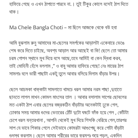
হাফিয়ে গেছে ও এখন ঠাপাতে পারবে না.। তুই টিকুর কোলে বসেই ঠাপ দিতে
থাক।
Ma Chele Bangla Choti – মা ছিলে আজকে থেকে বউ হবা
আমি বুঝলাম রুনু আমাদের মা-ছেলের সমর্পকের আড়ালটা একেবারে ভেঙে
শেষ করে দিতে চাইছে, অবশ্য আড়াল আর আছেই বা কি! ছেলে তো আমার
চরম গোপন স্থানে মুখ দিয়ে বসে আছে,তবে আমিই বা কেন দ্বিধা করব,
তাই মোহিনী হেঁসে বললাম ,” ও বাবু আমার হাফিয়ে গেছে! নেঃ মায়ের ঠাপ
সামলাঃ বলে ভারী পাছাটা একটু তুলে আবার বসিয়ে দিলাম বাঁড়ার উপর।
ছেলে আচমকা ধাক্কাটা সামলাতে খামচে ধরল আমার নরম পাছা ,দুহাতে
ছানতে লাগল মাখন কোমল মাংসের তাল । আবার বসালাম সাপের ছোবলের
মত একটা ঠাপ এবার ছেলের বজ্রকঠিন বাঁড়াটার অনেকটাই ঢুকে গেল,
ঢোকার সময় আমার গুদের ভেতরের ঠোঁট দুটো ঘষটে ফাঁক হয়ে গেল , কোঁটটা
চেপে ধরল যন্তরখানা , আপনি থেকেই মুখ দিয়ে শিসকি বেরিয়ে গেল,তারপর
সাপ যে ভাবে শিকার গেলে সেইভাবে কোমরটা আগুপেছু করে গোটা বাঁড়াটা
গুদস্থ করলাম। ছেলে আমার শরীরের ভারে ক্রমশঃ শুয়ে পড়ল, একদিন