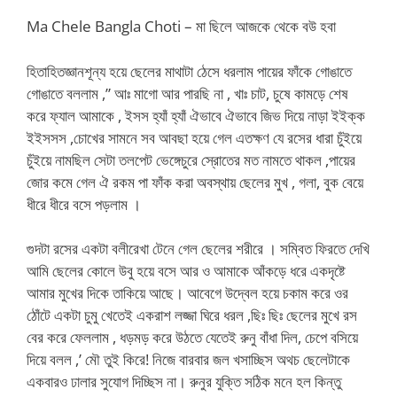
Ma Chele Bangla Choti – মা ছিলে আজকে থেকে বউ হবা
হিতাহিতজ্ঞানশূন্য হয়ে ছেলের মাথাটা ঠেসে ধরলাম পায়ের ফাঁকে গোঙাতে
গোঙাতে বললাম ,” আঃ মাগো আর পারছি না , খাঃ চাট, চুষে কামড়ে শেষ
করে ফ্যাল আমাকে , ইসস হ্যাঁ হ্যাঁ ঐভাবে ঐভাবে জিভ দিয়ে নাড়া ইইক্ক
ইইসসস ,চোখের সামনে সব আবছা হয়ে গেল এতক্ষণ যে রসের ধারা চুঁইয়ে
চুঁইয়ে নামছিল সেটা তলপেট ভেঙ্গেচুরে স্রোতের মত নামতে থাকল ,পায়ের
জোর কমে গেল ঐ রকম পা ফাঁক করা অবস্থায় ছেলের মুখ , গলা, বুক বেয়ে
ধীরে ধীরে বসে পড়লাম ।
গুদটা রসের একটা বলীরেখা টেনে গেল ছেলের শরীরে । সম্বিত ফিরতে দেখি
আমি ছেলের কোলে উবু হয়ে বসে আর ও আমাকে আঁকড়ে ধরে একদৃষ্টে
আমার মুখের দিকে তাকিয়ে আছে। আবেগে উদ্বেল হয়ে চকাম করে ওর
ঠোঁটে একটা চুমু খেতেই একরাশ লজ্জা ঘিরে ধরল ,ছিঃ ছিঃ ছেলের মুখে রস
বের করে ফেললাম , ধড়মড় করে উঠতে যেতেই রুনু বাঁধা দিল, চেপে বসিয়ে
দিয়ে বলল ,’ মৌ তুই কিরে! নিজে বারবার জল খসাচ্ছিস অথচ ছেলেটাকে
একবারও ঢালার সুযোগ দিচ্ছিস না। রুনুর যুক্তি সঠিক মনে হল কিন্তু