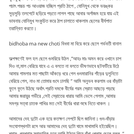
পচাৎ পচ্চচ পচ আওয়াজ হচ্ছিল প্রতি ঠাপে , যোনিমুখ থেকে ভয়ঙ্কর
সুড়সুড়ি তলপেটে ছড়িয়ে পড়তে লাগল পাছে আবার অর্গাজম হয়ে যায় এই
ভাবনায় যোনিমুখ সংকুচিত করে ঠাপ চালাতে থাকলাম ছেলের বীর্যপাত
তরান্বিত করতে।
bidhoba ma new choti বিধবা মা বিয়ে করে ছেলে গর্ভবতী বানাল
অল্পক্ষণেই ফল হল ছেলে গুমরিয়ে উঠল ,”আহঃ মাঃ অমন করে ওখানে চাপ
দিও না,মাল বেরিয়ে যাবে এ এ বলতে না বলতে ভীষণভাবে ছটফটিয়ে উঠে
আমার গামলার মত পাছাটা আঁকড়ে ধরে গেল গুদমারানির গাঁড়ের দুলুনিতে
বেরিয়ে গেল, নাও মা তোমার গুদে ঢালছি “ আমি অনুভব করলাম ওর বাঁড়াটা
ফুলে ফুলে উঠছে অর্থাৎ প্রতি দমকে বীর্যের গরম স্রোত আছড়ে পড়ছে
আমার জরায়ুর গভীরে ,সেই স্রোতের ধারায় আমি ভেসে গেলাম ,আমার
সমগ্র সত্বা চাতক পাখির মত সেই বীর্যের ধারা শুষে নিতে থাকল ।
আমাদের দেহ দুটো এক হয়ে কতক্ষণ লেপটে ছিল জানিনা। গুদ-বাঁড়ার
সংযোগস্থলটা রসে আর আমাদের দেহ দুটো ঘামে মাখামাখি হইয়েছিল।
শ্বাস- প্রশ্বাস স্বাভাবিক হতে আমি উঠতে গিয়ে বাঁধা পেলাম ছেলে বলল ,”