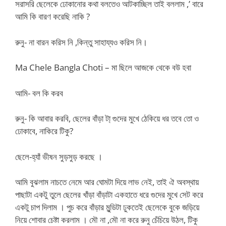
সরাসরি ছেলেকে ঢোকানোর কথা বলতেও আটকাচ্ছিল তাই বললাম ,’ বারে
আমি কি বারণ করেছি নাকি ?
রুনু- না বারন করিস নি ,কিন্তু সাহায্যও করিস নি।
Ma Chele Bangla Choti – মা ছিলে আজকে থেকে বউ হবা
আমি- বল কি করব
রুনু- কি আবার করবি, ছেলের বাঁড়া টা্ গুদের মুখে ঠেকিয়ে ধর তবে তো ও
ঢোকাবে, নাকিরে টিকু?
ছেলে-হ্যাঁ ভীষন সুড়সুড় করছে ।
আমি বুঝলাম নাচতে নেমে আর ঘোমটা দিয়ে লাভ নেই, তাই ঐ অবস্থায়
পাছাটা একটু তুলে ছেলের খাঁড়া বাঁড়াটা একহাতে ধরে গুদের মুখে সেট করে
একটু চাপ দিলাম । পুচ করে বাঁড়ার মুন্ডিটা ঢুকতেই ছেলেকে বুকে জড়িয়ে
নিয়ে শোবার চেষ্টা করলাম । মৌ না ,মৌ না করে রুনু চেঁচিয়ে উঠল, টিকু