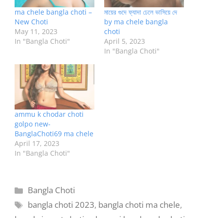
ma chele bangla choti –
মায়ের গুদে ফ্যাদা ঢেলে ভাসিয়ে দে
New Choti
by ma chele bangla
May 11, 2023
choti
In "Bangla Choti"
April 5, 2023
In "Bangla Choti"
ammu k chodar choti
golpo new-
BanglaChoti69 ma chele
April 17, 2023
In "Bangla Choti"
Categories
Bangla Choti
Tags
bangla choti 2023
,
bangla choti ma chele
,