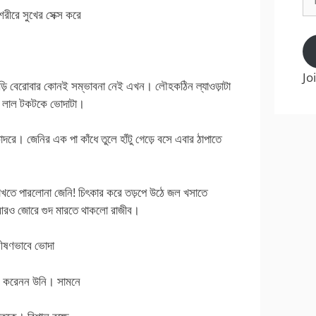
Ad
রীরে সুখের সেক্স করে
Jo
াতাড়ি বেরোবার কোনই সম্ভাবনা নেই এখন। লৌহকঠিন ল্যাওড়াটা
নির লাল টকটকে ভোদাটা।
রে। জেনির এক পা কাঁধে তুলে হাঁটু গেড়ে বসে এবার ঠাপাতে
 রাখতে পারলোনা জেনি! চিৎকার করে তড়পে উঠে জল খসাতে
 আরও জোরে গুদ মারতে থাকলো রাজীব।
 ভীষণভাবে ভোদা
মিস করেনন উনি। সামনে