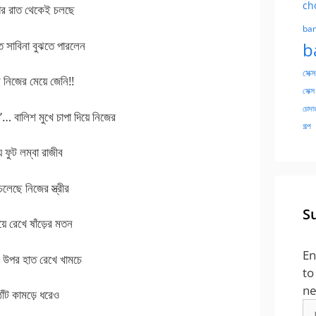
ch
ের রাত থেকেই চলছে
ban
ত সাবিনা বুঝতে পারলেন
b
সেক্স
নিজের মেয়ে জেনি!!
সেক্স
চোদার
লিশ মুখে চাপা দিয়ে নিজের
গল্প
় ফুট লম্বা রাজীব
চলেছে নিজের স্ত্রীর
S
়ে রেখে ষাঁড়ের মতন
En
ার উপর হাত রেখে খামচে
to
ne
ঁট কামড়ে ধরেও
Em