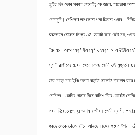
ছুটির দিন ভোর সকাল থেকেই; কে জানে, হয়তোবা আগ
চোদাচুদি। বেশিক্ষণ লাগলোনা গলা চিনতে ওনার। বিস্মি
চরমভাবে চোদনে লিপ্ত ওই মেয়েটি আর কেউ নয়, ওনার 
“মমমমম আআহহহ্* উহহহ্* ওহহহ্* আআউউউহহহ”… বা
স্বামী রাজীবের চোদন খেয়ে চলছে জেনি ওই মূহুর্তে। ছয
তার সাড়ে সাত ইঞ্চি লম্বা বাড়াটা ভালোই ব্যবহার করে 
যোনিতে। জেনির পাছার নিচে বালিশ দিয়ে ভোদাটা কেলিয
গাদন দিয়েচলেছে হ্যান্ডসাম রাজীব। জেনি স্বামীর পাছ
ধরছে থেকে থেকে, টেনে আনছে নিজের গুদের উপর। ঠো