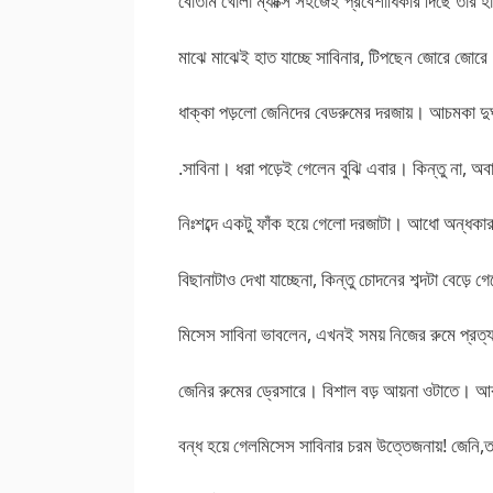
বোতাম খোলা ম্যাক্সি সহজেই প্রবেশাধিকার দিছে তাঁর হ
মাঝে মাঝেই হাত যাচ্ছে সাবিনার, টিপছেন জোরে জো
ধাক্কা পড়লো জেনিদের বেডরুমের দরজায়। আচমকা দুর
.সাবিনা। ধরা পড়েই গেলেন বুঝি এবার। কিন্তু না, অব
নিঃশব্দে একটু ফাঁক হয়ে গেলো দরজাটা। আধো অন্ধকার ঘর
বিছানাটাও দেখা যাচ্ছেনা, কিন্তু চোদনের শব্দটা বেড়ে 
মিসেস সাবিনা ভাবলেন, এখনই সময় নিজের রুমে প্রত্য
জেনির রুমের ড্রেসারে। বিশাল বড় আয়না ওটাতে। আ
বন্ধ হয়ে গেলমিসেস সাবিনার চরম উত্তেজনায়! জেনি,ত