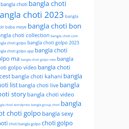
bangla choti
l bangla choti
angla choti 2023
bangla
bangla choti bon
oti baba meye
ngla choti collection
bangla choti com
bangla choti golpo 2023
gla choti golpo
bangla choti
gla choti golpo app
olpo ma
bangla
bangla choti golpo new
bangla choti
oti golpo video
bangla
cest
bangla choti kahani
oti list
bangla
bangla choti live
hoti story
bangla choti video
bangla
gla choti wordpress
bangla group choti
ot choti golpo
bangla sexy
choti golpo
oti
choti bangla golpo