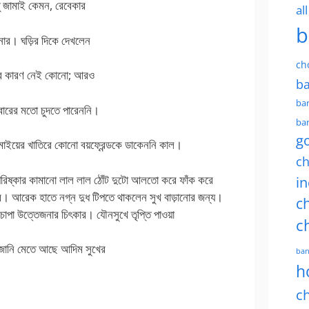
ু জামাই কেমন, রেবেকার
al
b
নার। ঘড়ির দিকে দেখলেন
ch
্গার কারণ নেই কোনো; আরও
ba
ban
বারের মতো চুদতে পারেননি।
ban
g
াইয়ের খাতিরে কোনো বয়ফ্রেন্ডকে ডাকেননি কাল।
ch
পরিষ্কার কামানো লাল লাল ঠোঁট দুটো আলতো করে ফাঁক করে
in
রে। আরেক হাতে নগ্ন দুধ টিপতে থাকলেন সুখ বাড়ানোর জন্য।
ch
 চাপা উত্তেজনার চিৎকার। যৌনসুখে তৃপ্তি পাওয়া
c
 জানি মেতে আছে আদিম সুখের
ban
h
ch