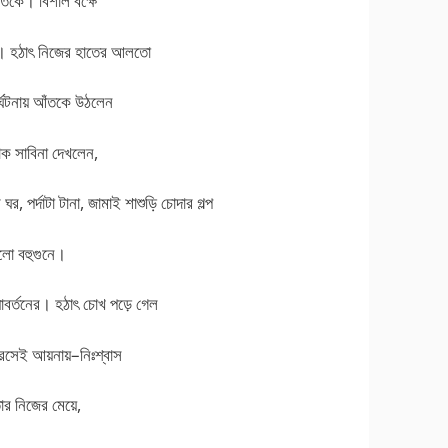
াতকে। বিশাল বক্ষে
রে। হঠাৎ নিজের হাতের আলতো
্ঘটনায় আঁতকে উঠলেন
াক সাবিনা দেখলেন,
, পর্দাটা টানা, জামাই শাশুড়ি চোদার গল্প
গেলো বহুগুনে।
াবর্তনের। হঠাৎ চোখ পড়ে গেল
রসেই আয়নায়–নিঃশ্বাস
ার নিজের মেয়ে,