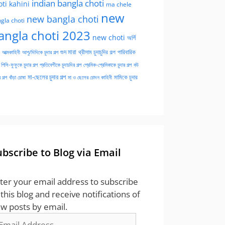
indian bangla choti
oti kahini
ma chele
new
new bangla choti
gla choti
angla choti 2023
new choti
অর্গি
গুদ মারা
পারিবারিক
আত্মকাহিনী
আপু/দিদিকে চুদার গল্প
থ্রীসাম চুদাচুদির গল্প
পিসি-ফুফুকে চুদার গল্প
প্রতিবেশীকে চুদাচদির গল্প
প্রেমিক-প্রেমিকাকে চুদার গল্প
বউ
মা-ছেলের চুদার গল্প
মামিকে চুদার
বাঁড়া চোষা
 গল্প
মা ও ছেলের চোদন কাহিনী
ubscribe to Blog via Email
ter your email address to subscribe
 this blog and receive notifications of
w posts by email.
ail