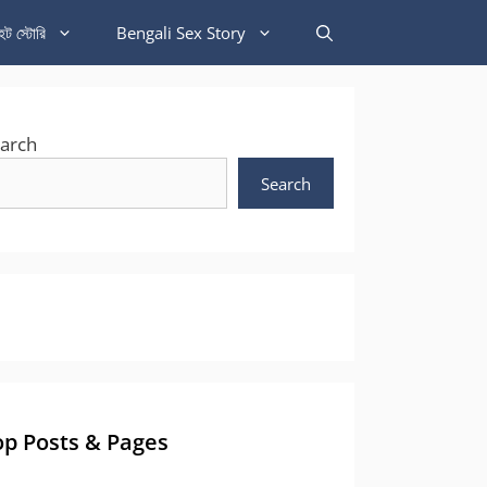
হট স্টোরি
Bengali Sex Story
arch
Search
op Posts & Pages