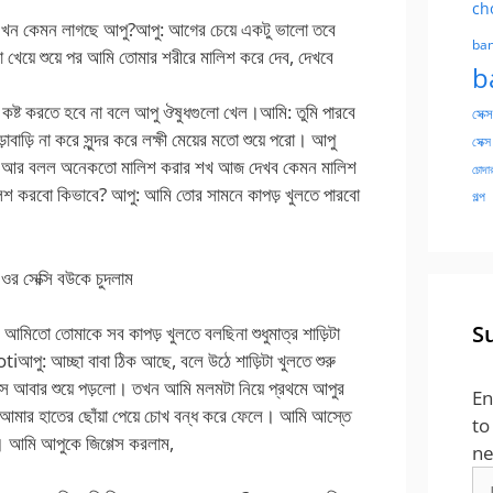
ch
ন কেমন লাগছে আপু?আপু: আগের চেয়ে একটু ভালো তবে
ban
খেয়ে শুয়ে পর আমি তোমার শরীরে মালিশ করে দেব, দেখবে
b
ষ্ট করতে হবে না বলে আপু ঔষুধগুলো খেল।আমি: তুমি পারবে
সেক্স
াড়ি না করে সুন্দর করে লক্ষী মেয়ের মতো শুয়ে পরো। আপু
সেক্স
পড়ল আর বলল অনেকতো মালিশ করার শখ আজ দেখব কেমন মালিশ
চোদার
লিশ করবো কিভাবে? আপু: আমি তোর সামনে কাপড় খুলতে পারবো
গল্প
সেক্সি বউকে চুদলাম
S
মিতো তোমাকে সব কাপড় খুলতে বলছিনা শুধুমাত্র শাড়িটা
 আচ্ছা বাবা ঠিক আছে, বলে উঠে শাড়িটা খুলতে শুরু
 আবার শুয়ে পড়লো। তখন আমি মলমটা নিয়ে প্রথমে আপুর
En
 আমার হাতের ছোঁয়া পেয়ে চোখ বন্ধ করে ফেলে। আমি আস্তে
to
। আমি আপুকে জিগ্গেস করলাম,
ne
Em