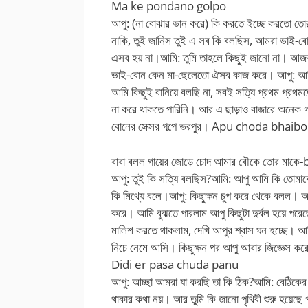
Ma ke pondano golpo
আপু: (না বোঝার ভান করে) কি করতে ইচ্ছে করতো তোর
নাকি, তুই জানিস তুই এ সব কি বলছিস, আমরা ভাই-
এসব হয় না।আমি: তুমি তাহলে কিছুই জানো না। আজ
ভাই-বোন কেন মা-ছেলেতো ঐসব কাজ করে। আপু: আমি 
আমি কিছুই বানিয়ে বলছি না, সবই সত্যি প্রথম প্রথম
না করে থাকতে পারিনি। আর এ ছাড়াও বাজারে অনেক গল্প
বোনের সেক্সর গল্পে ভরপুর। Apu choda bhaib
বাবা বলল গায়ের জোড়ে চোদ আমার বৌকে তোর মাক
আপু: তুই কি সত্যি বলছিস?আমি: আপু আমি কি তোম
কি মিথ্যে বলে।আপু: কিছুক্ষন চুপ করে থেকে বলল। 
করে। আমি বুঝতে পারলাম আপু কিছুটা দুর্বল হয়ে পরে
মালিশ করতে থাকলাম, দেখি আপুর শ্বাস ঘন হচ্ছে। আ
নিচে নেমে আসি। কিছুক্ষন পর আপু আবার জিজ্ঞেস করে
Didi er pasa chuda panu
আপু: আচ্ছা আমরা যা করছি তা কি ঠিক?আমি: বেঠিকের
থাকার কথা নয়। আর তুমি কি জানো পৃথিবী শুরু হয়েছে