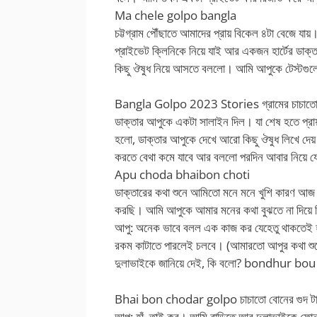
Ma chele golpo bangla
চট্টগ্রাম পৌঁছাতে আমাদের প্রায় বিকেল ৪টা বেজে য
প্রাইভেট ক্লিনিকে নিয়ে যাই আর একজন হার্টের ডাক্
কিছু ঔষুধ নিয়ে আসতে বললো। আমি আপুকে টেস্টগুলো
Bangla Golpo 2023 Stories গ্রামের চাচাতো ব
ডাক্তার আপুকে একটা সালাইন দিল। যা শেষ হতে প্রায
হলো, ডাক্তার আপুকে দেখে আরো কিছু ঔষুধ লিখে দেয
করতে বেথা কমে যাবে আর বললো পরদিন আবার নিয়ে যেত
Apu choda bhaibon choti
ডাক্তারের কথা শুনে আমিতো মনে মনে খুশি কারণ আজ
করছি। আমি আপুকে আমার মনের কথা বুঝতে না দিয়ে জ
আপু: অনেক ভাবে বলল এক কাজ কর যেহেতু থাকতেই হ
রকম কাটাতে পারলেই চলবে। (আমারতো আপুর কথা শুনে
দুলাভাইকে জানিয়ে দেই, কি বলো? bondhur b
Bhai bon chodar golpo চাচাতো বোনের গুদ টাটক
আপু: হাঁ, তাই কর। আমি বাড়িতে আর দুলাভাইকে ফো