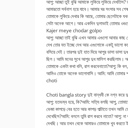
আপু: আচ্ছা তুই বুঝি আমাকে লুকিয়ে লুকিয়ে দেখতি
আমারতো সর্বনাশ হয়ে যাবে। আমার ঘর সংসার সব শেষ
তোমাকে লুকিয়ে দেখার কি আছে, তোমার ছেলেটাকে যখ
সেটা অনেক আগে। আর একদিন দুলাভাই তোমার ওগুল
Kajer meye chodar golpo
আপু: আচ্ছা তাই বুঝি এখন আমার এগুলো আবার কাছ থে
দেখ তোর যত ইচ্ছে দেখ আর এগুলোকে একটু ভালো করে
বসিয়ে দেই। তারপর দুই হাত দিয়ে আপুর ডাসা ডাসা দু
ছিল। আমি মনের সুখে আপুর দুধ মালিশ করছিলাম। অ
তোমাকে একটা কথা বলি, রাগ করবেনাতো?আপু: কি ব
আমিও তোকে অনেক ভালোবাসি। আমি: আমি তোমার
choti
Choti bangla story দুই বান্ধবী কে নগ্ন করে দু
আপু: হতভম্ব হয়ে, কি?আমি: সত্যি বলছি আপু, তোমাক
ভেজা কাপড়ে বের হতে আর কাপড় পাল্টাতে তখন আমি
দেখেছিস?আমি: বললে তুমি রাগ করবে নাতো? আপু: ন
দেখছি। আর তখন থেকে আমারও তোমাকে খুব করতে 