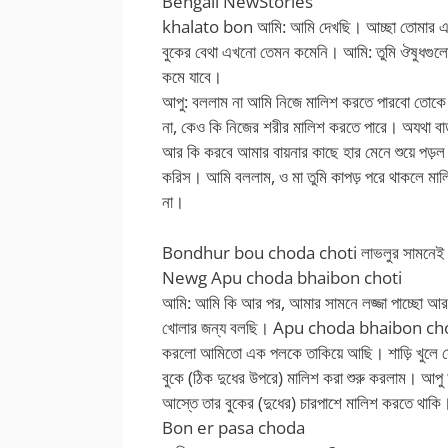
Bengali NewStories
khalato bon আমি: আমি দেখছি। আচ্ছা তোমার এখ
বুকের বেথা এখনো তেমন কমেনি। আমি: তুমি ঔষুধগুলো 
কমে যাবে।
আপু: বললাম না আমি নিজে মালিশ করতে পারবো তোকে ক
না, কেও কি নিজের শরীর মালিশ করতে পারে। অযথা বাড়াব
আর কি করবে আমার বায়নার কাছে হার মেনে শুয়ে 
করিস। আমি বললাম, ও মা তুমি কাপড় পরে থাকলে মা
না।
Bondhur bou choda choti লাভলুর সামনেই ওর 
Newg Apu choda bhaibon choti
আমি: আমি কি আর পর, আমার সামনে লজ্জা পাচ্ছো আর আ
খোলার জন্য বলছি। Apu choda bhaibon chotiআপু:
করলো আমিতো এক পলকে তাকিয়ে আছি। শাড়ি খুলে সে
বুকে (ঠিক দুধের উপরে) মালিশ করা শুরু করলাম। আপু
আস্তে তার বুকের (দুধের) চারপাশে মালিশ করতে থাকি
Bon er pasa choda