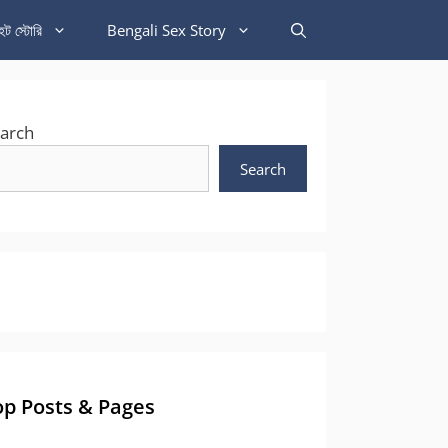
হট স্টোরি
Bengali Sex Story
arch
Search
op Posts & Pages