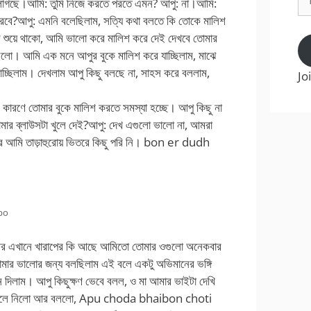
াগছে।আমি: তুমি নিজে করতে পরতে এমন? আপু: না।আমি:
Ad
ারবে?আপু: এমনি বলেছিলাম, সত্যি কথা বলতে কি তোকে মালিশ
শুয়ে থাকো, আমি ভালো করে মালিশ করে দেই দেখবে তোমার
রইলো। আমি এক মনে আপুর বুকে মালিশ করে যাচ্ছিলাম, মাঝে
গাচ্ছিলাম। দেখলাম আপু কিছু বলছে না, সাহস করে বললাম,
Jo
ারণে তোমার বুকে মালিশ করতে সমস্যা হচ্ছে। আপু কিছু না
ার ব্লাউসটা খুলে দেই?আপু: দেখ এগুলো ভালো না, আমরা
র আমি তাড়াহুরোয় ভিতরে কিছু পরি নি। bon er dudh
po
র এখানে খারাপের কি আছে আমিতো তোমার ওগুলো অনেকবার
োমার ভালোর জন্য বলছিলাম এই বলে একটু অভিমানের ভঙ্গি
 দিলাম। আপু কিছুক্ষণ ভেবে বলল, ও মা আমার ভাইটা দেখি
কে তুলে নিলো আর বললো, Apu choda bhaibon choti