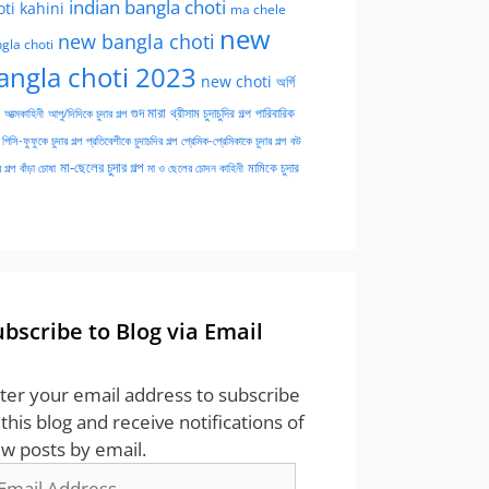
indian bangla choti
oti kahini
ma chele
new
new bangla choti
gla choti
angla choti 2023
new choti
অর্গি
গুদ মারা
পারিবারিক
আত্মকাহিনী
আপু/দিদিকে চুদার গল্প
থ্রীসাম চুদাচুদির গল্প
পিসি-ফুফুকে চুদার গল্প
প্রতিবেশীকে চুদাচদির গল্প
প্রেমিক-প্রেমিকাকে চুদার গল্প
বউ
মা-ছেলের চুদার গল্প
মামিকে চুদার
বাঁড়া চোষা
 গল্প
মা ও ছেলের চোদন কাহিনী
ubscribe to Blog via Email
ter your email address to subscribe
 this blog and receive notifications of
w posts by email.
ail