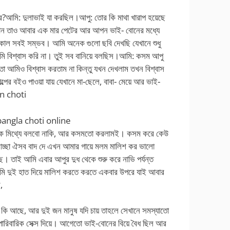
?আমি: দুলাভাই যা করছিল।আপু: তোর কি মাথা খারাপ হয়েছে
বোন তাও আবার এক মার পেটের আর আপন ভাই- বোনের মধ্যে
কাল সবই সম্ভব। আমি অনেক গুলো ছবি দেখছি যেখানে শুধু
বিশ্বাস করি না। তুই সব বানিয়ে বলছিস।আমি: কসম আপু
তো আমিও বিশ্বাস করতাম না কিন্তু যখন দেখলাম তখন বিশ্বাস
ের বইও পাওয়া যায় যেখানে মা-ছেলে, বাবা- মেয়ে আর ভাই-
on choti
ে-bangla choti online
াকে মিথ্যে বলবো নাকি, আর কসমতো করলামই। কসম করে কেউ
আচ্ছা ঐসব বাদ দে এখন আমার গায়ে মলম মালিশ কর ভালো
ছে। তাই আমি এবার আপুর দুধ থেকে শুরু করে নাভি পর্যন্ত
মি দুই হাত দিয়ে মালিশ করতে করতে একবার উপরে যাই আবার
,
 কি আছে, আর দুই জন মানুষ যদি চায় তাহলে সেখানে সমস্যাতো
 পারিবারিক সেক্স দিয়ে। আগেতো ভাই-বোনের বিয়ে বৈধ ছিল আর