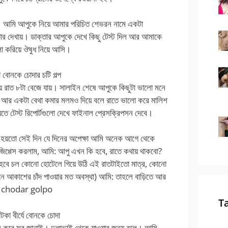
ায়। আমি আপুকে নিয়ে আমার পরিচিত শেভরন নামে একটা
তার দেখায়। ডাক্তার আপুকে দেখে কিছু টেস্ট দিল আর আমাকে
 করিয়ে ঔষুধ নিয়ে আসি।
োনকে চোদার চটি গল্প
় রাত ৮টা বেজে যায়। সালাইন শেষে আপুকে কিছুটা ভালো মনে
় আর একটা বেথা কমার মলমও দিয়ে বলে রাতে ভালো করে মালিশ
ে টেস্ট রিপোর্টগুলো দেখে ফাইনাল প্রেসক্রিপসন দেবে।
 হয়তো সেই দিন যে দিনের অপেক্ষা আমি অনেক আগে থেকে
িগ্গেস করলাম, আমি: আপু এখন কি হবে, রাতে কথায় থাকবো?
বে চল কোনো হোটেলে গিয়ে উঠি এই রাতটাইতো মাত্র, কোনো
 আকাশের চাঁদ পাওয়ার মত অবস্থা) আমি: তাহলে বাড়িতে আর
ou chodar golpo
T
া বীর্যে বোনকে চোদা
ন করে সব জানাই। দুলাভাই থেকে যাওয়ার জন্য বলে। আমি