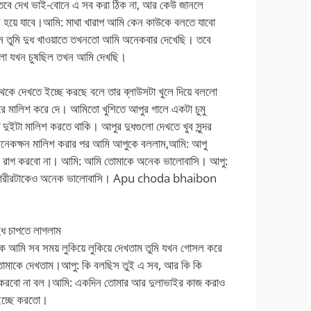
স? তবে দেখ ভাই-বোনে এ সব করা ঠিক না, আর কেউ জানলে
 হয়ে যাবে।আমি: মাথা খারাপ আমি কেন কাউকে বলতে যাবো
ন তুমি দুধ খাওয়াতে তখনতো আমি অনেকবার দেখেছি। তবে
ো যখন চুষছিল তখন আমি দেখছি।
কে দেখতে ইচ্ছে করছে বলে তার ব্লাউসটা খুলে দিয়ে বললো
 মালিশ করে দে। আমিতো খুশিতে আপুর গালে একটা চুমু
ধ দুইটা মালিশ করতে থাকি। আপুর দুধগুলো দেখতে খুব সুন্দর
নেকক্ষন মালিশ করার পর আমি আপুকে বললাম,আমি: আপু
ল, রাগ করবো না। আমি: আমি তোমাকে অনেক ভালোবাসি। আপু:
 শরীরটাকেও অনেক ভালোবাসি। Apu choda bhaibon
ধ চাপতে লাগলাম
ে আমি সব সময় লুকিয়ে লুকিয়ে দেখতাম তুমি যখন গোসল করে
 তোমাকে দেখতাম।আপু: কি বলছিস তুই এ সব, আর কি কি
া করবো না বল।আমি: একদিন তোমার আর দুলাভাইর কাজ করাও
ইচ্ছে করতো।