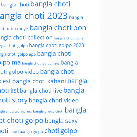
bangla choti
l bangla choti
angla choti 2023
bangla
bangla choti bon
oti baba meye
ngla choti collection
bangla choti com
bangla choti golpo 2023
gla choti golpo
bangla choti
gla choti golpo app
olpo ma
bangla
bangla choti golpo new
bangla choti
oti golpo video
bangla
cest
bangla choti kahani
oti list
bangla
bangla choti live
hoti story
bangla choti video
bangla
gla choti wordpress
bangla group choti
ot choti golpo
bangla sexy
choti golpo
oti
choti bangla golpo