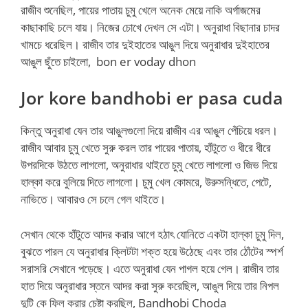
রাজীব শুনেছিল, পায়ের পাতায় চুমু খেলে অনেক মেয়ে নাকি অর্গাজমের
কাছাকাছি চলে যায়। নিজের চোখে দেখল সে এটা। অনুরাধা বিছানার চাদর
খামচে ধরেছিল। রাজীব তার দুইহাতের আঙুল দিয়ে অনুরাধার দুইহাতের
আঙুল ছুঁতে চাইলো, bon er voday dhon
Jor kore bandhobi er pasa cuda
কিন্তু অনুরাধা যেন তার আঙুলগুলো দিয়ে রাজীব এর আঙুল পেঁচিয়ে ধরল।
রাজীব আবার চুমু খেতে সুরু করল তার পায়ের পাতায়, হাঁটুতে ও ধীরে ধীরে
উপরদিকে উঠতে লাগলো, অনুরাধার থাইতে চুমু খেতে লাগলো ও জিভ দিয়ে
হাল্কা করে বুলিয়ে দিতে লাগলো। চুমু খেল কোমরে, উরুসন্ধিতে, পেটে,
নাভিতে। আবারও সে চলে গেল থাইতে।
সেখান থেকে হাঁটুতে আদর করার আগে হঠাৎ যোনিতে একটা হাল্কা চুমু দিল,
বুঝতে পারল যে অনুরাধার ক্লিটটা শক্ত হয়ে উঠেছে এবং তার ঠোঁটের স্পর্শ
সরাসরি সেখানে পড়েছে। এতে অনুরাধা যেন পাগল হয়ে গেল। রাজীব তার
হাত দিয়ে অনুরাধার স্তনে আদর করা সুরু করেছিল, আঙুল দিয়ে তার নিপল
দুটি কে ফিল করার চেষ্টা করছিল, Bandhobi Choda