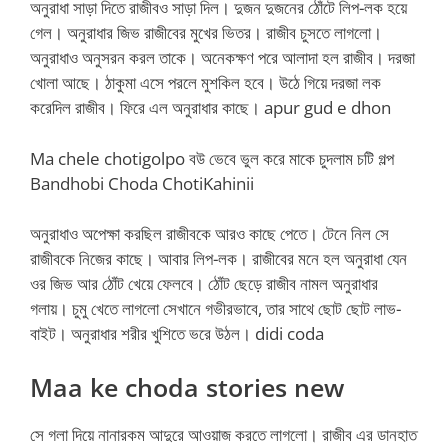
অনুরাধা সাড়া দিতে রাজীবও সাড়া দিল। দুজন দুজনের ঠোঁটে লিপ-লক হয়ে
গেল। অনুরাধার জিভ রাজীবের মুখের ভিতর। রাজীব চুসতে লাগলো।
অনুরাধাও অনুসরন করল তাকে। অনেকক্ষণ পরে আলাদা হল রাজীব। দরজা
খোলা আছে। ঠাকুমা এসে পরলে মুশকিল হবে। উঠে গিয়ে দরজা লক
করেদিল রাজীব। ফিরে এল অনুরাধার কাছে। apur gud e dhon
Ma chele chotigolpo বউ ভেবে ভুল করে মাকে চুদলাম চটি গল্প
Bandhobi Choda ChotiKahinii
অনুরাধাও অপেক্ষা করছিল রাজীবকে আরও কাছে পেতে। টেনে নিল সে
রাজীবকে নিজের কাছে। আবার লিপ-লক। রাজীবের মনে হল অনুরাধা যেন
ওর জিভ আর ঠোঁট খেয়ে ফেলবে। ঠোঁট ছেড়ে রাজীব নামল অনুরাধার
গলায়। চুমু খেতে লাগলো সেখানে গভীরভাবে, তার সাথে ছোট ছোট লাভ-
বাইট। অনুরাধার শরীর খুশিতে ভরে উঠল। didi coda
Maa ke choda stories new
সে গলা দিয়ে নানারকম আদুরে আওয়াজ করতে লাগলো। রাজীব এর ডানহাত