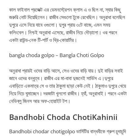
কাল ফাইনাল প্রজেক্ট এর ডেমনস্ট্রেশন ক্লাস এ ও ছিল না, স্যার কিছু
জরুরি নোট দিয়েছিলেন। রাজীব সেগুলো টুকে রেখেছিল। অনুরাধা বলেছিল
দুপুরে এসে নিয়ে যাবে ওগুলো। দুপুর প্রায় ৩টে বাজে, এমন সময়
কলিংবেল। নিশ্চই অনুরাধা এসেছে, রাজীব নিচে দৌড়ালো। ওর পরনে
একটা রাউন্ড-নেক টি-শার্ট ও থ্রি-কোয়ার্টার।
bangla choda golpo – Bangla Choti Golpo
অনুরাধা প্রায়ই ওদের বাড়ি আসে, সেও ওদের বাড়ি যায়। দুই বাড়ির সবাই
জানে ওদের বন্ধুত্ব। রাজীব এর মা-বাবা দুজনেই সার্ভিস এ।দুপুরে
এবাড়িতে একমাত্র সে ও তার ঠাকুমা ছাড়া কেউ নেই। ঠাকুমাও দুপুরে খেয়ে
নিয়ে নিচে ঘুমাচ্ছেন। দরজাটা খুললো রাজীব। হ্যাঁ, অনুরাধাই। পরনে একটা
নেভিব্লু জিনস আর অফ-হোয়াইট টপ।
Bandhobi Choda ChotiKahinii
Bandhobi chodar chotigolpo ভার্সিটির বান্ধবীকে গ্রুপ চুদাচুদি