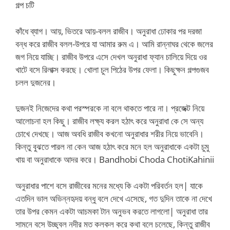
গল্প চটি
কাঁধে ব্যাগ। আয়, ভিতরে আয়-বলল রাজীব। অনুরাধা ঢোকার পর দরজা
বন্ধ করে রাজীব বলল-উপরে যা আমার রুম এ। আমি রান্নাঘর থেকে জলের
জগ নিয়ে যাচ্ছি। রাজীব উপরে এসে দেখল অনুরাধা ফ্যান চালিয়ে দিয়ে ওর
খাটে বসে রিলাক্স করছে। খোলা চুল পিঠের উপর ফেলা। কিছুক্ষন গল্পগুজব
চলল দুজনের।
দুজনই নিজেদের কথা পরস্পরকে না বলে থাকতে পারে না। প্রজেক্ট নিয়ে
আলোচনা হল কিছু। রাজীব লক্ষ্য করল হঠাৎ করে অনুরাধা কে সে অন্য
চোখে দেখছে। আজ অবধি রাজীব কখনো অনুরাধার শরীর নিয়ে ভাবেনি।
কিন্তু বুঝতে পারল না কেন আজ হঠাৎ করে মনে হল অনুরাধাকে একটা চুমু
খায় বা অনুরাধাকে আদর করে। Bandhobi Choda ChotiKahinii
অনুরাধার পাশে বসে রাজীবের মনের মধ্যে কি একটা পরিবর্তন হল| যাকে
এতদিন ভাল অভিন্নহৃদয় বন্ধু বলে দেখে এসেছে, গত দুদিন তাকে না দেখে
তার উপর কেমন একটা আচমকা টান অনুভব করতে লাগলো| অনুরাধা তার
সামনে বসে উচ্ছ্বল নদীর মত কলকল করে কথা বলে চলেছে, কিন্তু রাজীব