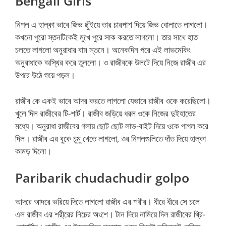
Bengali Girls
নিপল এ হাল্কা ভাবে জিভ ছুঁইয়ে তার চারপাশ দিয়ে জিভ বোলাতে লাগলো।
কখনো পুরো স্তনটিকেই মুখে পুরে সাক করতে লাগলো। তার সাথে হাত
চলতে লাগলো অনুরাধার বাম স্তনে। অনেকদিন পরে এই লাভমেকিং
অনুরাধাকে অস্থির করে তুললো। ও রাজীবকে উলটে দিয়ে নিজে রাজীব এর
উপরে উঠে শুয়ে পড়ল।
রাজীব কে একই ভাবে আদর করতে লাগলো যেভাবে রাজীব ওকে করেছিলো।
খুলে দিল রাজীবের টি-শার্ট। রাজীব জড়িয়ে ধরল ওকে নিজের দুইহাতের
মধ্যে। অনুরাধা রাজীবের গলায় ছোট ছোট লাভ-বাইট দিয়ে ওকে পাগল করে
দিল। রাজীব এর বুকে চুমু খেতে লাগলো, ওর নিপলগুলিতে দাঁত দিয়ে হাল্কা
কামড় দিলো।
Paribarik chudachudir golpo
আদরে আদরে ভরিয়ে দিতে লাগলো রাজীব এর শরীর। ধীরে ধীরে সে চলে
এল রাজীব এর শরী্রের নিচের অংশে। টান দিয়ে নামিয়ে দিল রাজীবের থ্রি-