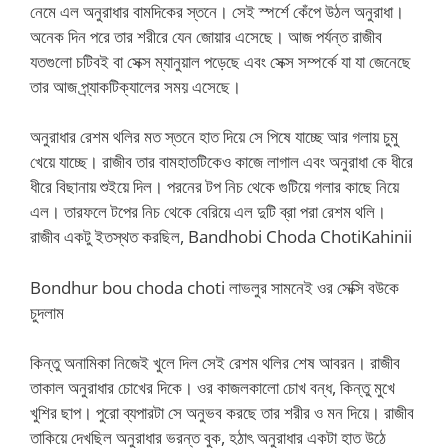
নেমে এল অনুরাধার বামদিকের স্তনে। সেই স্পর্শে কেঁপে উঠল অনুরাধা।
অনেক দিন পরে তার শরীরে যেন জোয়ার এসেছে। আজ পর্যন্ত রাজীব
যতগুলো চটিবই বা সেক্স ম্যানুয়াল পড়েছে এবং সেক্স সম্পর্কে যা যা জেনেছে
তার আজ প্র্যাকটিক্যালের সময় এসেছে।
অনুরাধার রেশম থলির মত স্তনে হাত দিয়ে সে পিষে যাচ্ছে আর গলায় চুমু
খেয়ে যাচ্ছে। রাজীব তার বামহাতটিকেও কাজে লাগাল এবং অনুরাধা কে ধীরে
ধীরে বিছানায় শুইয়ে দিল। পরনের টপ নিচ থেকে গুটিয়ে গলার কাছে নিয়ে
এল। তারফলে টপের নিচ থেকে বেরিয়ে এল দুটি ব্রা পরা রেশম থলি।
রাজীব একটু ইতস্থত করছিল, Bandhobi Choda ChotiKahinii
Bondhur bou choda choti লাভলুর সামনেই ওর সেক্সি বউকে
চুদলাম
কিন্তু অনামিকা নিজেই খুলে দিল সেই রেশম থলির শেষ আবরন। রাজীব
তাকাল অনুরাধার চোখের দিকে। ওর কাজলকালো চোখ বন্ধ, কিন্তু মুখে
খুশির ছাপ। পুরো ব্যপারটা সে অনুভব করছে তার শরীর ও মন দিয়ে। রাজীব
তাকিয়ে দেখছিল অনুরাধার ভরন্ত বুক, হঠাৎ অনুরাধার একটা হাত উঠে