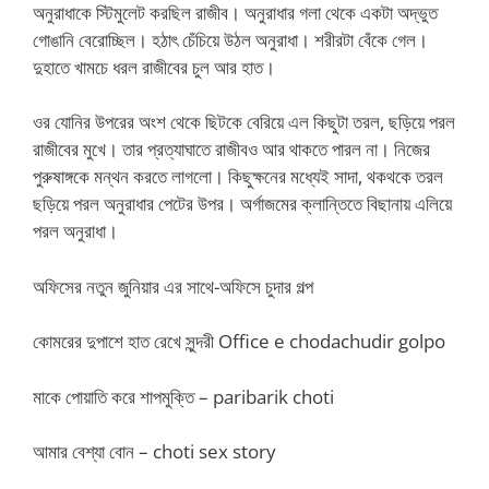
অনুরাধাকে স্টিমুলেট করছিল রাজীব। অনুরাধার গলা থেকে একটা অদ্ভুত
গোঙানি বেরোচ্ছিল। হঠাৎ চেঁচিয়ে উঠল অনুরাধা। শরীরটা বেঁকে গেল।
দুহাতে খামচে ধরল রাজীবের চুল আর হাত।
ওর যোনির উপরের অংশ থেকে ছিটকে বেরিয়ে এল কিছুটা তরল, ছড়িয়ে পরল
রাজীবের মুখে। তার প্রত্যাঘাতে রাজীবও আর থাকতে পারল না। নিজের
পুরুষাঙ্গকে মন্থন করতে লাগলো। কিছুক্ষনের মধ্যেই সাদা, থকথকে তরল
ছড়িয়ে পরল অনুরাধার পেটের উপর। অর্গাজমের ক্লান্তিতে বিছানায় এলিয়ে
পরল অনুরাধা।
অফিসের নতুন জুনিয়ার এর সাথে-অফিসে চুদার গল্প
কোমরের দুপাশে হাত রেখে সুন্দরী Office e chodachudir golpo
মাকে পোয়াতি করে শাপমুক্তি – paribarik choti
আমার বেশ্যা বোন – choti sex story