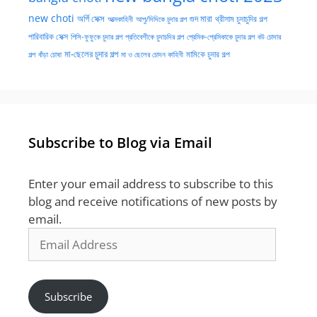
new choti
গুদ মারা
অর্গি সেক্স
আত্মকাহিনী
আপু/দিদিকে চুদার গল্প
থ্রীসাম চুদাচুদির গল্প
পারিবারিক সেক্স
পিসি-ফুফুকে চুদার গল্প
প্রতিবেশীকে চুদাচদির গল্প
প্রেমিক-প্রেমিকাকে চুদার গল্প
বউ চোদার
মা-ছেলের চুদার গল্প
মামিকে চুদার গল্প
বাঁড়া চোষা
গল্প
মা ও ছেলের চোদন কাহিনী
Subscribe to Blog via Email
Enter your email address to subscribe to this
blog and receive notifications of new posts by
email.
Email
Address
Subscribe