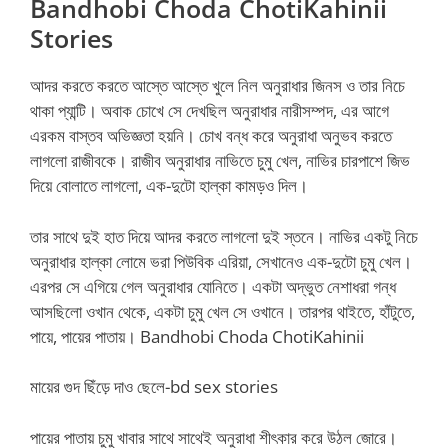
Bandhobi Choda ChotiKahinii
Stories
আদর করতে করতে আস্তে আস্তে খুলে নিল অনুরাধার জিনস ও তার নিচে
থাকা প্যান্টি। অবাক চোখে সে দেখছিল অনুরাধার নারীসম্পদ, এর আগে
এরকম বাস্তব অভিজ্ঞতা হয়নি। চোখ বন্ধ করে অনুরাধা অনুভব করতে
লাগলো রাজীবকে। রাজীব অনুরাধার নাভিতে চুমু খেল, নাভির চারপাশে জিভ
দিয়ে বোলাতে লাগলো, এক-দুটো হাল্কা কামড়ও দিল।
তার সাথে দুই হাত দিয়ে আদর করতে লাগলো দুই স্তনে। নাভির একটু নিচে
অনুরাধার হাল্কা লোমে ভরা পিউবিক এরিয়া, সেখানেও এক-দুটো চুমু খেল।
এরপর সে এগিয়ে গেল অনুরাধার যোনিতে। একটা অদ্ভুত নেশাধরা গন্ধ
আসছিলো ওখান থেকে, একটা চুমু খেল সে ওখানে। তারপর থাইতে, হাঁটুতে,
পায়ে, পায়ের পাতায়। Bandhobi Choda ChotiKahinii
মায়ের গুদ ছিঁড়ে দাও ছেলে-bd sex stories
পায়ের পাতায় চুমু খাবার সাথে সাথেই অনুরাধা শীৎকার করে উঠল জোরে।