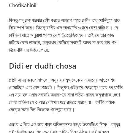
ChotiKahinii
কিন্তু অনুরাধা বারবার চেষ্টা করতে লাগলো যাতে রাজীব তার যোনিমুখে হাত
দিয়ে স্পর্শ করে। কিন্তু রাজীব এত তারাতাড়ি ওখানে যেতে রাজি না। সে
চাইছিল যাতে অনুরাধা আরও বেশি উত্তেজিত হয়। তাই সে তার কাজ
চালিয়ে যেতে লাগলো, অনুরাধার যোনিতে সরাসরি আদর না করে তার পাশ
দিয়ে থাই এর উপরে, পায়ে,
Didi er dudh chosa
পেটে আদর করতে লাগলো, অনুরাধার মুখ থেকে নানাধরনের আদুরে শব্দ
বেরোচ্ছিল এবং বেশ জোরেই। কিছুক্ষন এইভাবে ফোরপ্লে করার পর রাজীব
এর মনে হল এবার সরাসরি অ্যাকশনে নামা উচিত, কারন অনুরাধাকে দেখে
বোঝা যাচ্ছিল যে ও আর বেশিক্ষন ধরে রাখতে পারবে না। রাজীব কয়েক
সেকেন্ড সময় নিল নিজেকে প্রস্তুত করার।
এরপর এগিয়ে এল শুয়ে থাকা অভিন্নহৃদয় বন্ধুর উরুসন্ধির দিকে। বন্ধুর
দুই পা ফাঁক করে নিল, অনুরাধাও ছড়িয়ে দিল দুদিকে। দুই আঙুলে