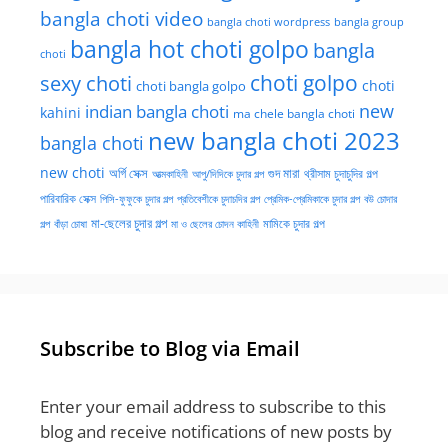
bangla choti video
bangla choti wordpress
bangla group
bangla hot choti golpo
bangla
choti
choti golpo
sexy choti
choti
choti bangla golpo
new
indian bangla choti
kahini
ma chele bangla choti
new bangla choti 2023
bangla choti
new choti
গুদ মারা
অর্গি সেক্স
আত্মকাহিনী
আপু/দিদিকে চুদার গল্প
থ্রীসাম চুদাচুদির গল্প
পারিবারিক সেক্স
পিসি-ফুফুকে চুদার গল্প
প্রতিবেশীকে চুদাচদির গল্প
প্রেমিক-প্রেমিকাকে চুদার গল্প
বউ চোদার
মা-ছেলের চুদার গল্প
মামিকে চুদার গল্প
বাঁড়া চোষা
গল্প
মা ও ছেলের চোদন কাহিনী
Subscribe to Blog via Email
Enter your email address to subscribe to this
blog and receive notifications of new posts by