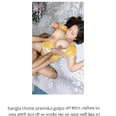
bangla chotie premika golpo ডগি ষ্টাইলে প্রেমিকার গুদ
চোদার কাহিনী বাংলা চটি গল্প বান্ধবীর পাছা চুদা আমরা স্বামী স্ত্রির মত