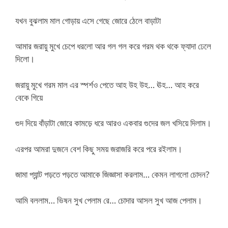
যখন বুঝলাম মাল গোড়ায় এসে গেছে জোরে ঠেলে বাড়াটা
আমার জরায়ু মুখে চেপে ধরলো আর গল গল করে গরম থক থকে ফ্যাদা ঢেলে
দিলো।
জরায়ু মুখে গরম মাল এর স্পর্শও পেতে আহ উহ উহ… ঊহ… আহ করে
বেকে গিয়ে
গুদ দিয়ে বাঁড়াটা জোরে কামড়ে ধরে আরও একবার গুদের জল খসিয়ে দিলাম।
এরপর আমরা দুজনে বেশ কিছু সময় জরাজরি করে পরে রইলাম।
জামা প্যান্ট পড়তে পড়তে আমাকে জিজ্ঞাসা করলাম… কেমন লাগলো চোদন?
আমি বললাম… ভিষন সুখ পেলাম রে… চোদার আসল সুখ আজ পেলাম।