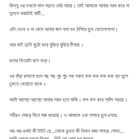
কিন্তু ওর তখনো মাল পড়তে দেরি আছে। তাই আমাকে আবার গরম করে না
তুললে মজাটাই মাটি…
এটা ভেবে ও না থেমে আমার জল খসা গুদ ঠাপিয়ে চুদে যেতেলাগলো।
আর মাই দুটো মুঠো করে ঘুরিয়ে ঘুরিয়ে টিপছে।
গুদের ভিতরটা রসে ভড়া।
ওর বাঁড়া রসালো গুদে পছ পছ পুচ পুচ পক পকত ফক ফক ফক ফক শব্দ তুলে
ঢুকতে বেরোতে থাকে।
আমি আস্তে আস্তে আবার গরম হতে থাকি। ফস ফস করে শ্বাঁস পড়ছে।
শরীরও মোচড় দিতে শুরু করেছে। ও আমাকে এক নাগারে চুদে চলছে.
আঃ আঃ গুদটা কী টাইট রে…তোকে চুদতে কী ভিষন মজা লাগছে সোনা…
আমি তোকে চুদবো কিন্তু… দিবি তো তোর গুদ মারতে…