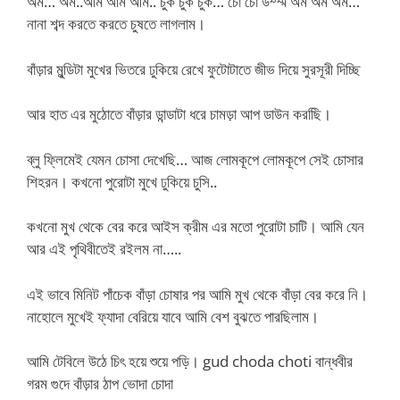
অম… অম..আম আম আম.. চুক চুক চুক… চো চো উম্ম্ম অম অম অম…
নানা শব্দ করতে করতে চুষতে লাগলাম।
বাঁড়ার মুন্ডিটা মুখের ভিতরে ঢুকিয়ে রেখে ফুটোটাতে জীভ দিয়ে সুরসূরী দিচ্ছি
আর হাত এর মুঠোতে বাঁড়ার ডান্ডাটা ধরে চামড়া আপ ডাউন করছিি।
ব্লু ফ্লিমেই যেমন চোসা দেখেছি… আজ লোমকূপে লোমকূপে সেই চোসার
শিহরন। কখনো পুরোটা মুখে ঢুকিয়ে চুসি..
কখনো মুখ থেকে বের করে আইস ক্রীম এর মতো পুরোটা চাটি। আমি যেন
আর এই পৃথিবীতেই রইলম না…..
এই ভাবে মিনিট পাঁচেক বাঁড়া চোষার পর আমি মুখ থেকে বাঁড়া বের করে নি।
নাহোলে মুখেই ফ্যাদা বেরিয়ে যাবে আমি বেশ বুঝতে পারছিলাম।
আমি টেবিলে উঠে চিৎ হয়ে শুয়ে পড়ি। gud choda choti বান্ধবীর
গরম গুদে বাঁড়ার ঠাপ ভোদা চোদা