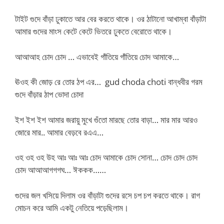
টাইট গুদে বাঁড়া ঢুকাতে আর বের করতে থাকে। ওর ঠাটানো আখাম্বা বাঁড়াটা
আমার গুদের মাংস কেটে কেটে ভিতরে ঢুকতে বেরোতে থাকে।
আআআহ চোদ চোদ … এভাবেই গাঁতিয়ে গাঁতিয়ে চোদ আমাকে…
ঊওহ কী জোড় রে তোর ঠপ এর… gud choda choti বান্ধবীর গরম
গুদে বাঁড়ার ঠাপ ভোদা চোদা
ইশ ইশ ইশ আমার জরায়ু মুখে গুঁতো মারছে তোর বাড়া… মার মার আরও
জোরে মার.. আমার বেড়বে রএএ…
ওহ ওহ ওহ উহ আঃ আঃ আঃ চোদ আমাকে চোদ সোনা… চোদ চোদ চোদ
চোদ আআআগগগঘ… ঈককক……
গুদের জল খসিয়ে দিলাম ওর বাঁড়াটা গুদের রসে চপ চপ করতে থাকে। রাগ
মোচন করে আমি একটু নেতিয়ে পড়েছিলাম।