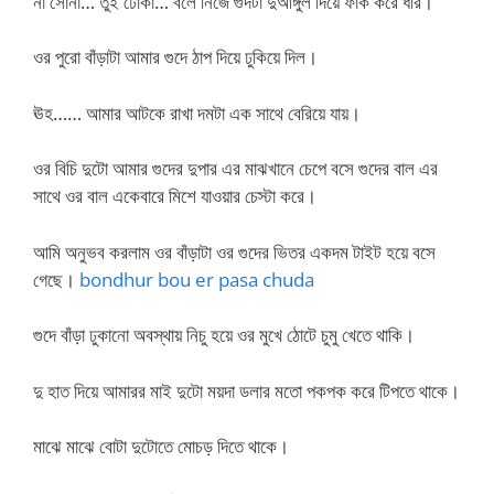
না সোনা… তুই ঢোকা… বলে নিজে গুদটা দুআঙ্গুল দিয়ে ফাঁক করে ধরি।
ওর পুরো বাঁড়াটা আমার গুদে ঠাপ দিয়ে ঢুকিয়ে দিল।
ঊহ…… আমার আটকে রাখা দমটা এক সাথে বেরিয়ে যায়।
ওর বিচি দুটো আমার গুদের দুপার এর মাঝখানে চেপে বসে গুদের বাল এর
সাথে ওর বাল একেবারে মিশে যাওয়ার চেস্টা করে।
আমি অনুভব করলাম ওর বাঁড়াটা ওর গুদের ভিতর একদম টাইট হয়ে বসে
গেছে।
bondhur bou er pasa chuda
গুদে বাঁড়া ঢুকানো অবস্থায় নিচু হয়ে ওর মুখে ঠোটে চুমু খেতে থাকি।
দু হাত দিয়ে আমারর মাই দুটো ময়দা ডলার মতো পকপক করে টিপতে থাকে।
মাঝে মাঝে বোটা দুটোতে মোচড় দিতে থাকে।