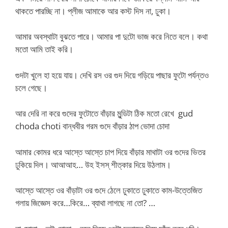
থাকতে পারচ্ছি না। প্লীজ আমাকে আর কস্ট দিস না, ঢুকা।
আমার অবস্থাটা বুঝতে পারে। আমার পা দুটো ভাজ করে নিতে বলে। কথা
মতো আমি তাই করি।
গুদটা খুলে হা হয়ে যায়। দেখি রস ওর গুদ দিয়ে গড়িয়ে পাছার ফুটো পর্যন্তও
চলে গেছে।
আর দেরি না করে গুদের ফুটোতে বাঁড়ার মুন্ডিটা ঠিক মতো রেখে gud
choda choti বান্ধবীর গরম গুদে বাঁড়ার ঠাপ ভোদা চোদা
আমার কোমর ধরে আস্তে আস্তে চাপ দিয়ে বাঁড়ার মাথাটা ওর গুদের ভিতর
ঢুকিয়ে দিল। আআআহ… উহ ইসস্ শীত্কার দিয়ে উঠলাম।
আস্তে আস্তে ওর বাঁড়াটা ওর গুদে ঠেলে ঢুকাতে ঢুকাতে কাম-উত্তেজিত
গলায় জিজ্ঞেস করে…কিরে… ব্যাথা লাগছে না তো? …