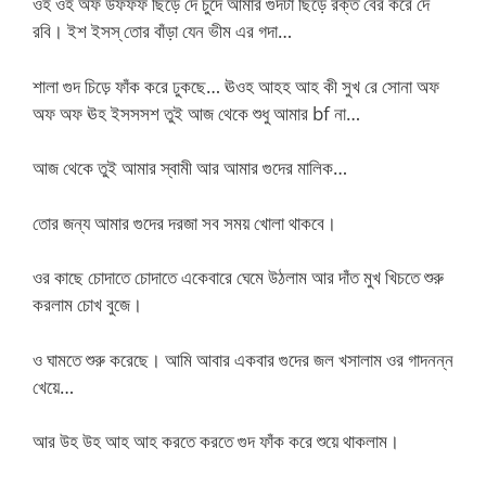
ওহ ওহ অফ উফফফ ছিড়ে দে চুদে আমার গুদটা ছিড়ে রক্ত বের করে দে
রবি। ইশ ইসস্ তোর বাঁড়া যেন ভীম এর গদা…
শালা গুদ চিড়ে ফাঁক করে ঢুকছে… ঊওহ আহহ আহ কী সুখ রে সোনা অফ
অফ অফ ঊহ ইসসসশ তুই আজ থেকে শুধু আমার bf না…
আজ থেকে তুই আমার স্বামী আর আমার গুদের মালিক…
তোর জন্য আমার গুদের দরজা সব সময় খোলা থাকবে।
ওর কাছে চোদাতে চোদাতে একেবারে ঘেমে উঠলাম আর দাঁত মুখ খিচতে শুরু
করলাম চোখ বুজে।
ও ঘামতে শুরু করেছে। আমি আবার একবার গুদের জল খসালাম ওর গাদনন্ন
খেয়ে…
আর উহ উহ আহ আহ করতে করতে গুদ ফাঁক করে শুয়ে থাকলাম।