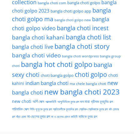
collection
bangla
bangla choti golpo
bangla choti com
bangla
choti golpo 2023
bangla choti golpo app
choti golpo ma
bangla
bangla choti golpo new
bangla choti incest
choti golpo video
bangla choti list
bangla choti kahani
bangla choti story
bangla choti live
bangla choti video
bangla choti wordpress
bangla group
bangla hot choti golpo
bangla
choti
choti golpo
sexy choti
choti
choti bangla golpo
new
indian bangla choti
kahini
ma chele bangla choti
new bangla choti 2023
bangla choti
new choti
গুদ মারা
অর্গি সেক্স
আত্মকাহিনী
আপু/দিদিকে চুদার গল্প
থ্রীসাম চুদাচুদির গল্প
পারিবারিক সেক্স
পিসি-ফুফুকে চুদার গল্প
প্রতিবেশীকে চুদাচদির গল্প
প্রেমিক-প্রেমিকাকে চুদার গল্প
বউ চোদার
মা-ছেলের চুদার গল্প
মামিকে চুদার গল্প
বাঁড়া চোষা
গল্প
মা ও ছেলের চোদন কাহিনী