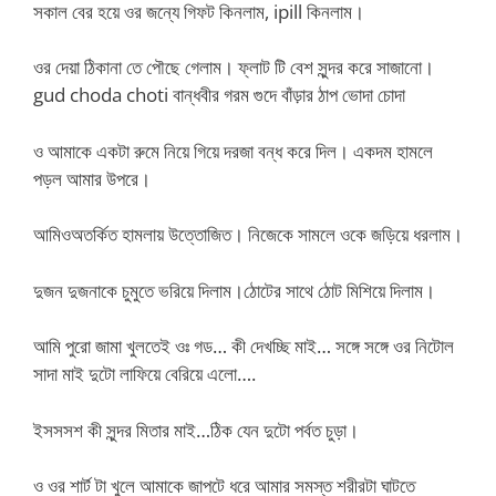
সকাল বের হয়ে ওর জন্যে গিফট কিনলাম, ipill কিনলাম।
ওর দেয়া ঠিকানা তে পৌছে গেলাম। ফ্লাট টি বেশ সুন্দর করে সাজানো।
gud choda choti বান্ধবীর গরম গুদে বাঁড়ার ঠাপ ভোদা চোদা
ও আমাকে একটা রুমে নিয়ে গিয়ে দরজা বন্ধ করে দিল। একদম হামলে
পড়ল আমার উপরে।
আমিওঅতর্কিত হামলায় উত্তোজিত। নিজেকে সামলে ওকে জড়িয়ে ধরলাম।
দুজন দুজনাকে চুমুতে ভরিয়ে দিলাম।ঠোটের সাথে ঠোট মিশিয়ে দিলাম।
আমি পুরো জামা খুলতেই ওঃ গড… কী দেখচ্ছি মাই… সঙ্গে সঙ্গে ওর নিটোল
সাদা মাই দুটো লাফিয়ে বেরিয়ে এলো….
ইসসসশ কী সুন্দর মিতার মাই…ঠিক যেন দুটো পর্বত চুড়া।
ও ওর শার্ট টা খুলে আমাকে জাপটে ধরে আমার সমস্ত শরীরটা ঘাটতে