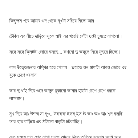
কিছুক্ষন পরে আমার গুদ থেকে মুখটা সরিয়ে নিলো আর
টেবিল এর নীচে দাড়িয়ে ঝুকে মাই এর খয়েরি বোঁটা দুটো চুষতে লাগলো।
সঙ্গে সঙ্গে ক্লিটটা জোরে ঘসছে… কখনো দু অঙ্গুলে নিয়ে মুছরে দিচ্ছে।
কাম উত্তেজনায় অস্থির হয়ে গেলাম। দুহাতে ওন মাথাটা আরও জোরে ওর
বুকে চেপে ধরলাম
আর দু থাই দিয়ে গুদে আঙ্গুল ঢুকানো আমার হাতটা চেপে চেপে ধরতে
লাগলাম।
মুখ দিয়ে আঃ উম্ম্ম মা গূও.. উফফফ ইসস্ ইস ঊ আঃ আঃ আঃ শব্দ করছি
আর হাত বাড়িয়ে এর ঠাটানো বাড়াটা চটকাচ্ছি।
এক সময়ে লাল ঘোর লাগা চোখে আমার দিকে তাকিয়ে বল্লাম আমি আর