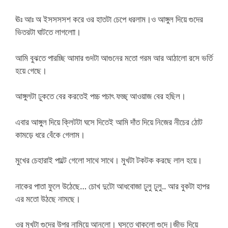
ঊঃ আঃ অ ইসসসসশ করে ওর হাতটা চেপে ধরলাম।ও আঙ্গুল দিয়ে গুদের
ভিতরটা ঘাটতে লাগলাো।
আমি বুঝতে পারচ্ছি আমার গুদটা আগুনের মতো গরম আর আঠালো রসে ভর্তি
হয়ে গেছে।
আঙ্গুলটা ঢুকতে বের করতেই পচ্চ পচাৎ ফচ্ছ্ আওয়াজ বের হছিল।
এবার আঙ্গুল দিয়ে ক্লিটটা ঘসে দিতেই আমি দাঁত দিয়ে নিজের নীচের ঠোট
কামড়ে ধরে বেঁকে গেলাম।
মুখের চেহারাই পাল্টে গেলো সাথে সাথে। মুখটা টকটক করছে লাল হয়ে।
নাকের পাতা ফুলে উঠেছে… চোখ দুটো আধবোজা ঢুলু ঢুলু.. আর বুকটা হাপর
এর মতো উঠছে নামছে।
ওর মুখটা গুদের উপর নামিয়ে আনলো। ঘসতে থাকলো গুদে।জীভ দিয়ে