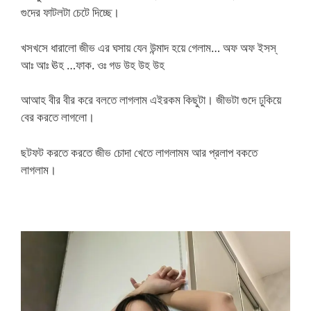
গুদের ফাটলটা চেটে দিচ্ছে।
খসখসে ধারালো জীভ এর ঘসায় যেন উন্মাদ হয়ে গেলাম… অফ অফ ইসস্
আঃ আঃ ঊহ …ফাক. ওঃ গড উহ উহ উহ
আআহ বীর বীর করে বলতে লাগলাম এইরকম কিছুটা। জীভটা গুদে ঢুকিয়ে
বের করতে লাগলো।
ছটফট করতে করতে জীভ চোদা খেতে লাগলামম আর প্রলাপ বকতে
লাগলাম।