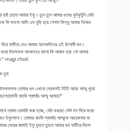
য়ে দিলাম। এবার তুমি খুশি তো আম্মু??”
্যা হ্যাঁ চোদো আমায় ইফু। চুদে চুদে আমার গুদের কুটকুটুনি মেটা
 কি বলবো আমি এত বুড়ি হয়ে গেলাম কিন্তু আমার নিজের
ন দিয়ে ফাটিয়ে দেও আমার অনেকদিনের এই উপোষী গুদ।
িয়ে করো উফফফফ আআহহহ মাগো কি আরাম হছে গো আমার
।” magi choti
 চুদা
মু। উফফফফফ তোমার গুদ এখনো সেরকমই টাইট আছে আম্মু পুরো
েলেচোদানী খাংকি শ্বাশুড়ি আম্মু আমার?”
ু্র সাথে ন্যাকা চোদামি করা হচ্ছে, যেটা করছো সেটা মন দিয়ে করো
াও ইফুসোনা। তোমার খাংকি শ্বাশুড়ি আম্মুকে আরেকবার মা
র মেয়ের জামাই ইফু চুদতে চুদতে আমার গুদ ফাটিয়ে দিলো