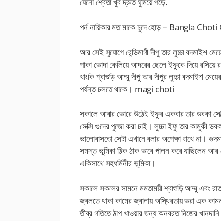
যেনো শ্বেতা খুব দ্রুত ঘুমিয়ে পড়ে.
পর্ন নায়িকার মত মাকে চুদে হোড় – Bangla Chot
আর সেই সুযোগে রেন্ডিমাগী দীপু তার লুচ্চা বদমাইশ ম
পাকা ভোদা কেলিয়ে আদরের ছেলে ইফুকে দিয়ে রসিয়ে রস
খাংকি শ্বাশুড়ি আম্মু দীপু আর দীপুর লুচ্চা বদমাইশ 
পর্যন্ত চলতে থাকে। magi choti
সকালে আবার ভোরে উঠেই ইফুর একবার তার ডবকা সেক্সি
সেক্সি গুদের পুজো করা চাই। লুচ্চা ইফু তার কামুকী ডবকা
ভালোবাসতো সেটা এখানে বলার অপেক্ষা রাখে না। গুদমারান
সমস্ত ভূমিকা ঠিক ঠাক ভাবে পালন করে যাছিলেন আর ছে
একিসাথে সহধর্মিনীর ভূমিকা।
সকালে সকলের সামনে মমতাময়ী শ্বাশুড়ি আম্মু এবং রাত
জ্বলতে থাকা কামের জ্বালায় অস্থিরতায় ভরা এক কামন
তীব্র গতিতে ঠাপ খাওয়ার জন্য অনবরত নিজের খানদান