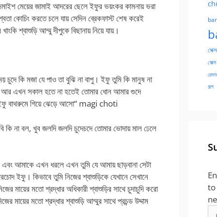
ch
চ্চা বদমাইশ মেয়ের জামাই আদরের ছেলে ইফুর ভয়ংকর কামনায় ভরা
শ্বেতা কোচিং করতে চলে যায় সেদিন ব্রেকফাস্ট শেষ করেই
ban
াংকি শ্বাশুড়ি আম্মু দীপুকে বিছানায় নিয়ে যায়।
b
সেক্স
সেক্স
চোদার
ময় চুদে কি মজা যে পাও তা বুঝি না বাপু। ইফু তুমি কি মানুষ না
গল্প
ফু আর এখন সকাল হতে না হতেই তোমার ধোন আমার গুদে
 ইফু বাথরুমে গিয়ে ঝেড়ে আসো“ magi choti
ুলবি কি না বল, খুব জলদি জলদি চুদেচদে তোমার ভোদায় মাল ঢেলে
S
ি নেই এবং আমাকে এখন ধরলে এখন তুমি যে আমায় ছাড়বানা সেটা
En
ারচোদ ইফু। কিভাবে তুমি নিজের শ্বাশুড়িকে যেখানে সেখানে
to
র মায়ের মতো শ্রদ্ধার অধিকারী শ্বাশুড়ির সাথে চুদাচুদি করো
ne
জের মায়ের মতো শ্রদ্ধার শ্বাশুড়ি আম্মুর সাথে প্রচন্ড উদ্দাম
Em