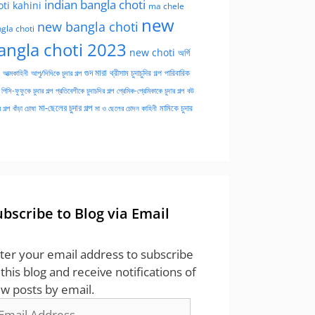
indian bangla choti
oti kahini
ma chele
new
new bangla choti
gla choti
angla choti 2023
new choti
অর্গি
গুদ মারা
পারিবারিক
আত্মকাহিনী
আপু/দিদিকে চুদার গল্প
থ্রীসাম চুদাচুদির গল্প
পিসি-ফুফুকে চুদার গল্প
প্রতিবেশীকে চুদাচদির গল্প
প্রেমিক-প্রেমিকাকে চুদার গল্প
বউ
মা-ছেলের চুদার গল্প
মামিকে চুদার
বাঁড়া চোষা
 গল্প
মা ও ছেলের চোদন কাহিনী
ubscribe to Blog via Email
ter your email address to subscribe
 this blog and receive notifications of
w posts by email.
ail