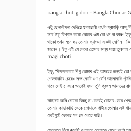
bangla choti golpo – Bangla Chodar 
এক্টু ছেনালীপনা দেখিয়ে গুদমারানী খাংকি শ্বাশুড়ি আম্ম
আর ইফু বিশ্বাস করো তোমার ওটা তো ধন না কারণ ইফু
থাকো তখন মনে হয় তোমার ল্যাওড়া একটা মেশিন। কি খে
জানেন। ইফু এই যে দেখো তোমার জন্য সায়া তুললাম এ
magi choti
ইফু, “উফফফফফ দীপু তোমার এই আদরের জন্যই তো 
শ্বেতামনির চেয়েও লক্ষ কোটি গুণ বেশি ভালোবাসি পুট
গতর সেই ৫ বছর আগেই যখন তুমি প্রথম আমাদের বা
তাইতো আমি কোনো কিচ্ছু না ভেবেই তোমার মেয়ে শ্
তোমার কাছাকাছি থেকে তোমাকে পটিয়ে তোমার এই খানদ
চেটেপুটে ভোদার সব রস খেতে পারি।
শ্বেতাকে বিয়ে করেছি শুধুমাত্র তোমাকে যেনো আমি 