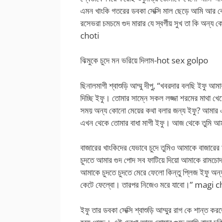
এমন খাংকি গতরের ডবকা সেক্সি মাল ছেড়ে আমি আর ক
রসেভরা চমচমে গুদ মারার যে স্বর্গীয় সুখ তা কি অন
choti
ঝিমুকে চুদে মন ভরিয়ে দিলাম-hot sex golpo
ছিনালমাগী শ্বাশুড়ি আম্মু দীপু, “খবরদার বলছি ইফু আ
দিচ্ছি ইফু। তোমার সাম্নে সকল লজ্জা শরমের মাথা খে
সময় অন্য কোনো মেয়ের কথা বলার জন্য ইফু? আমার
এখন থেকে তোমার বাধা মাগী ইফু। আজ থেকে তুমি আম
বাজারের খাংকিদের যেভাবে চুদে তুমিও আমাকে বাজারে
চুদতে আমার গুদ পোদ সব ফাটিয়ে দিয়ো আমাকে রামচোদন 
আমাকে চুদতে চুদতে মেরে ফেলো কিন্তু প্লিজ ইফু অ
কেটে ফেল্বো। তারপর নিজেও মরে যাবো।” magi c
ইফু তার ডবকা সেক্সি শ্বাশুড়ি আম্মুর রাগ কে শান্ত ক