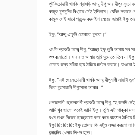
পুটকিচোদানী খাংকি শ্বাশুড়ি আম্মু দীপু আর দীপুর লু
কামুক চুদাচুদির বিখ্যাত সেই ইতিহাস। যেদিন সকালে 
কামুক সেই সাথে প্রচন্ড বদমাইশ মেয়ের জামাই ইফু তার খ
ইফু, “আম্মু এক্ষুনি তোমাকে চুদবো।“
খাংকি শ্বাশুড়ি আম্মু দীপু, “আচ্ছা ইফু তুমি আমায় সব স
পশু বলোতো। সারারাত আমায় তুমি ঘুমোতে দিলে না ই
ঢোকার জন্য মরিয়া হয়ে ঠাটিয়ে টনটন করছে। যাওতো
ইফু, “এই ছেলেচোদানী খাংকি আম্মু দীপুমাগী সায়াটা ত
দিবো চুতমারানি দীপুসোনা আমার।”
গুদচোদানী ছেনালমাগী শ্বাশুড়ি আম্মু দীপু, “হু জলদ
আমি খুব ভালো করেই জানি ইফু। তুমি এক্টা পাক্কা মাদ
যখন তখন নিজের ইচ্ছেমতো কষে কষে রামঠাপ ঠাপিয়ে নিজে
ইফু! ছি: ছি: ছি: ইফু তোমার কি এক্টুও লজ্জা করলো না নি
চুদাচুদির খেলায় লিপ্ত হতে।