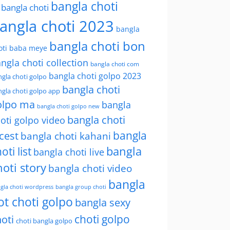
bangla choti
l bangla choti
angla choti 2023
bangla
bangla choti bon
oti baba meye
ngla choti collection
bangla choti com
bangla choti golpo 2023
gla choti golpo
bangla choti
gla choti golpo app
olpo ma
bangla
bangla choti golpo new
bangla choti
oti golpo video
bangla
cest
bangla choti kahani
oti list
bangla
bangla choti live
hoti story
bangla choti video
bangla
gla choti wordpress
bangla group choti
ot choti golpo
bangla sexy
choti golpo
oti
choti bangla golpo