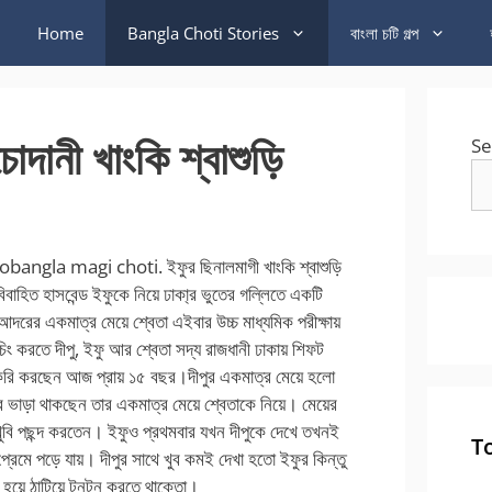
Home
Bangla Choti Stories
বাংলা চটি গল্প
ানী খাংকি শ্বাশুড়ি
Se
la magi choti. ইফুর ছিনালমাগী খাংকি শ্বাশুড়ি
বিবাহিত হাসবেন্ড ইফুকে নিয়ে ঢাকা্র ভুতের গল্লিতে একটি
 আদরের একমাত্র মেয়ে শ্বেতা এইবার উচ্চ মাধ্যমিক পরীক্ষায়
চিং করতে দীপু, ইফু আর শ্বেতা সদ্য রাজধানী ঢাকায় শিফট
াকরি করছেন আজ প্রায় ১৫ বছর।দীপুর একমাত্র মেয়ে হলো
ধরে ভাড়া থাকছেন তার একমাত্র মেয়ে শ্বেতাকে নিয়ে। মেয়ের
খুবি পছন্দ করতেন। ইফুও প্রথমবার যখন দীপুকে দেখে তখনই
T
 প্রেমে পড়ে যায়। দীপুর সাথে খুব কমই দেখা হতো ইফুর কিন্তু
ড়া হয়ে ঠাটিয়ে টনটন করতে থাক্তো।