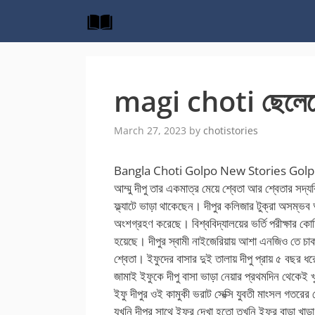
Skip
to
content
magi choti ছেলেচোদ
March 27, 2023
by
chotistories
Bangla Choti Golpo New Stories Golpobang
আম্মু দীপু তার একমাত্র মেয়ে শ্বেতা আর শ্বেতার সদ্য
ফ্ল্যাটে ভাড়া থাকেছেন। দীপুর কলিজার টুক্রা অসম্ভব
অংশগ্রহণ করেছে। বিশ্ববিদ্যালয়ের ভর্তি পরীক্ষার কো
হয়েছে। দীপুর স্বামী নাইজেরিয়ায় আশা এনজিও তে চ
শ্বেতা। ইফুদের বাসার দুই তালায় দীপু প্রায় ৫ বছর 
জামাই ইফুকে দীপু বাসা ভাড়া নেয়ার প্রথমদিন থেকেই 
ইফু দীপুর ওই কামুকী ভরাট সেক্সি যুবতী মাংসল গতরের
যখনি দীপুর সাথে ইফুর দেখা হতো তখনি ইফুর বাড়া খা