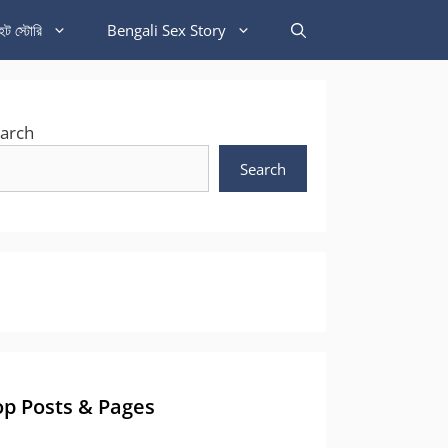
হট স্টোরি
Bengali Sex Story
arch
Search
op Posts & Pages