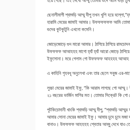
হয়ে গেছে। এই দেখো আম্মু তোমার গুদে আমি বাড়া ঢুকি
ছেনালীমাগী শ্বাশুড়ি আম্মু দীপু তখন খুশি হয়ে বল্লো,”হ
হারামি মেয়ের জামাই আমার। উফফফফফফ আমি তোমাকে
গুদের কুটকুটুনি এখনো কমেনি।
জোড়েজোড়ে গুদ মারো আমার। ঠাপিয়ে ঠাপিয়ে রামচোদ
উফফফফ আআহহহ মাগো হ্যাঁ হ্যাঁ আরো জোড়ে ঠাপ
ইফুসোনা। মরে গেলাম গো উফফফফ আহহহহ আআহ
এ কাহিনি গৃহবধূ অনুলেখা এবং তার ছেলে সবুজ এর-মাকে
লুচ্চা মেয়ের জামাই ইফু, “কি আরাম লাগছে গো আম্
২১ বছরের ভার্জিন মাগির মত। তোমার সিক্রেট কি গো ছ
পুটকিচোদানী খাংকি শ্বাশুড়ি আম্মু দীপু, “শ্বাশুড়ি আম্ম
আমার সোনা মেয়ের জামাই ইফু। আমায় চুদে চুদে মজা দ
বানাও। উফফফফ আহহহহ শ্বেতার আব্বু দেখে যাও তোমা