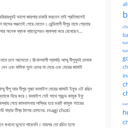
al
b
নাইজেরিয়ায়খুবই ভালো জায়গায় চাকরি করতেন তাই প্রতিমাসেই
া মাসের শুরুতেই পেয়ে যেতেন। রেন্ডিমাগী দীপুর নামে শ্বেতার
ch
য়ারদার অনেক ব্যাংক ব্যালেন্সেরও ব্যবস্থা করে রেখেছেন…
ba
ban
ban
g
ুর নামে চলে আসেতো। ছিনালমাগী শ্বাশুড়ি আম্মু দীপুখুবই চালাক
ch
লে দেন এবং মাসিক সুদে ওদের মা মেয়ে এবং মেয়ের জামাই
in
ch
 আম্মু দীপু আর দীপুর লুচ্চা বদমাইশ মেয়ের জামাই ইফুর এই রঙিন
c
্বেতাকে বিয়ে করে। বদমাইশ সেই সাথে প্রচন্ড কামুক ইফু
ত অবস্থায় পেয়ে কামবাসনায় অস্থির হয়ে ভরাট কামুক গতরের
ban
র কচি বাড়ার তীব্র ঠাপের চোদনের. magi choti
h
ch
ু জীবনে কখনো ভুলতে পারেননি। তারপর তো রচিত হলো