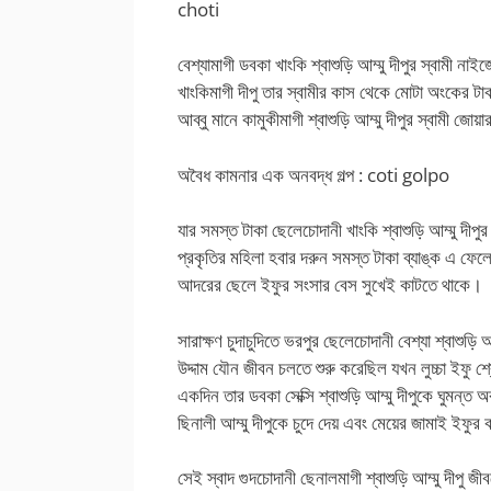
choti
বেশ্যামাগী ডবকা খাংকি শ্বাশুড়ি আম্মু দীপুর স্বামী 
খাংকিমাগী দীপু তার স্বামীর কাস থেকে মোটা অংকের টাক
আব্বু মানে কামুকীমাগী শ্বাশুড়ি আম্মু দীপুর স্বামী জো
অবৈধ কামনার এক অনবদ্ধ গল্প : coti golpo
যার সমস্ত টাকা ছেলেচোদানী খাংকি শ্বাশুড়ি আম্মু দীপ
প্রকৃতির মহিলা হবার দরুন সমস্ত টাকা ব্যাঙ্ক এ ফে
আদরের ছেলে ইফুর সংসার বেস সুখেই কাটতে থাকে।
সারাক্ষণ চুদাচুদিতে ভরপুর ছেলেচোদানী বেশ্যা শ্বাশুড়ি
উদ্দাম যৌন জীবন চলতে শুরু করেছিল যখন লুচ্চা ইফু শ
একদিন তার ডবকা সেক্সি শ্বাশুড়ি আম্মু দীপুকে ঘুমন্
ছিনালী আম্মু দীপুকে চুদে দেয় এবং মেয়ের জামাই ইফু
সেই স্বাদ গুদচোদানী ছেনালমাগী শ্বাশুড়ি আম্মু দীপ