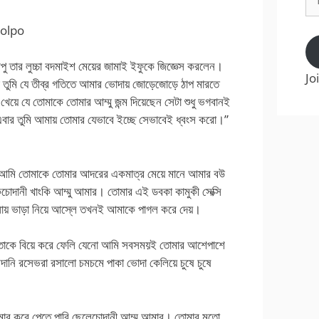
Ad
Golpo
ু দীপু তার লুচ্চা বদমাইশ মেয়ের জামাই ইফুকে জিজ্ঞেস করলেন।
Jo
 তুমি যে তীব্র গতিতে আমার ভোদায় জোড়েজোড়ে ঠাপ মারতে
য়ে যে তোমাকে তোমার আম্মু জন্ম দিয়েছেন সেটা শুধু ভগবানই
বার তুমি আমায় তোমার যেভাবে ইচ্ছে সেভাবেই ধ্বংস করো।”
আমি তোমাকে তোমার আদরের একমাত্র মেয়ে মানে আমার বউ
কিচোদানী খাংকি আম্মু আমার। তোমার এই ডবকা কামুকী সেক্সি
সায় ভাড়া নিয়ে আস্লে তখনই আমাকে পাগল করে দেয়।
বেতাকে বিয়ে করে ফেলি যেনো আমি সবসময়ই তোমার আশেপাশে
ানি রসেভরা রসালো চমচমে পাকা ভোদা কেলিয়ে চুষে চুষে
আমার করে পেতে পারি ছেলেচোদানী আম্মু আমার। তোমার মতো