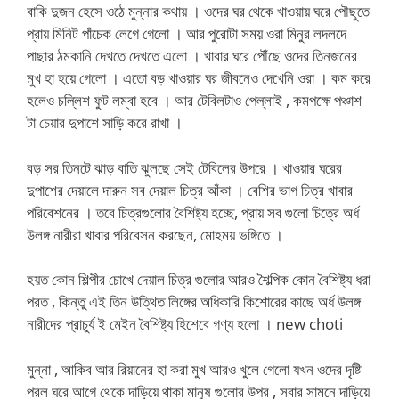
বাকি দুজন হেসে ওঠে মুন্নার কথায় । ওদের ঘর থেকে খাওয়ায় ঘরে পৌছুতে
প্রায় মিনিট পাঁচেক লেগে গেলো । আর পুরোটা সময় ওরা মিনুর লদলদে
পাছার ঠমকানি দেখতে দেখতে এলো । খাবার ঘরে পৌঁছে ওদের তিনজনের
মুখ হা হয়ে গেলো । এতো বড় খাওয়ার ঘর জীবনেও দেখেনি ওরা । কম করে
হলেও চল্লিশ ফুট লম্বা হবে । আর টেবিলটাও পেল্লাই , কমপক্ষে পঞ্চাশ
টা চেয়ার দুপাশে সাড়ি করে রাখা ।
বড় সর তিনটে ঝাড় বাতি ঝুলছে সেই টেবিলের উপরে । খাওয়ার ঘরের
দুপাশের দেয়ালে দারুন সব দেয়াল চিত্র আঁকা । বেশির ভাগ চিত্র খাবার
পরিবেশনের । তবে চিত্রগুলোর বৈশিষ্ট্য হচ্ছে, প্রায় সব গুলো চিত্রে অর্ধ
উলঙ্গ নারীরা খাবার পরিবেসন করছেন, মোহময় ভঙ্গিতে ।
হয়ত কোন শিল্পীর চোখে দেয়াল চিত্র গুলোর আরও শৈল্পিক কোন বৈশিষ্ট্য ধরা
পরত , কিন্তু এই তিন উত্থিত লিঙ্গের অধিকারি কিশোরের কাছে অর্ধ উলঙ্গ
নারীদের প্রাচুর্য ই মেইন বৈশিষ্ট্য হিশেবে গণ্য হলো । new choti
মুন্না , আকিব আর রিয়ানের হা করা মুখ আরও খুলে গেলো যখন ওদের দৃষ্টি
পরল ঘরে আগে থেকে দাড়িয়ে থাকা মানুষ গুলোর উপর , সবার সামনে দাড়িয়ে