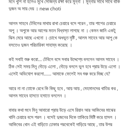
মনে খুশি না হলেও মুখে সৌজন্য রক্ষা করে মুন্না । মুন্নার সাথে সাথে বাকি
দুজন অ সায় দেয় । new choti
আলম সাহবে টেবিলের মাথায় রাখা চেয়ারে বসে পরেন , তার পাশের চেয়ারে
অপু । অপুকে আর আগের মতন বিধ্বস্ত লাগছে না । কেমন জানি একটু
ঝিম মেরে আছে এখনো । চোখে অধভুত দৃষ্টি , আলম সাহেব আর আপু কে
বসতেও দুজন পরিচারিকা সাহায্য করেছে ।
কই সবাই শুরু করো… টেবিলে বসে সবার উদ্দেশ্যে বললেন আলম সাহেব ।
ঠিক সেই সময় মিনু দৌড়ে এলো , দৌড়ে বললে ভুল হবে প্রায় উড়ে এলো ।
এসেই অভিযোগ করলো…… আমাকে ফেলেই সব শুরু করে দিচ্ছ যে?
আরে না না তোকে রেখে কি কিছু হবে , আয় আয় , মেহমানদের খাতির কর ,
আলম সাহেব হাসতে হসাতে বললেন ।
বাবার কথা শুনে মিনু আবারো প্রায় উড়ে এসে রিয়ান আর আকিবের মাঝের
খালি চেয়ারে বসে পরল । বসেই দুজনের দিকে তাকিয়ে মিষ্টি করে হাসল ।
আকিবের ধোন এই বাড়িতে ঢোকার পরথেকেই দাড়িয়ে আছে , তার উপর