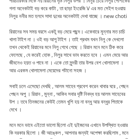
পরিচারিকার দিকে নয় রিয়ানের দৃষ্টি নিলুর উপর । মিনুর চেয়ে নিলুর পোশাকের
গলা অনেকটাই বড় করে কাটা , তা ছাড়া ইংরেজি V এর মত সেইপ হওয়ায়
নিলুর ননীর মত হলদে সাদা দুধের অনেকটাই দেখা যাচ্ছে । new choti
রিয়ানের সব সময় বয়সে একটু বড় মেয়ে পছন্দ। একেবারে মুন্নার মত চাচি
খালা টাইপ না । ওই বড় আপু টাইপ । তাই প্রথম যখন নিলু কে দেখলো
তখন থেকেই রিয়ানের মনে নিলু গেথে গেছে । রিয়ান মনে মনে ঠিক করে
ফেলেছে , যে করেই হোক , নিলুর সাথে ভাব করতে হবে । এমন মেয়ে আর
জীবনেও হয়ত ও পাবে না । একে তো সুন্দরী তার উপর বেশ খোলামেলা ।
আর এরকম খোলামেলা মেয়েদের পটানো সহজ ।
সবাই চলে এসেছো দেখছি , আলম সাহেব প্রবেশ করেন খাবার ঘরে , পেছন
পেছন অপু । রিয়ান , মুন্না , আকিব সবার দৃষ্টি নিবদ্ধ হয় আলম সাহেবের
উপ । তবে তিনজনের কেউই তেমন খুশি হয় না বন্ধু আর বন্ধুর পিতাকে
দেখে ।
মনে মনে ভাবে এইতো ভালো ছিলো এই দুইজনের এখানে উপস্থিত হওয়ার
কি দরকার ছিলো । জী আঙ্কেল , আপনার জন্যই অপেক্ষা করছিলাম , মনে