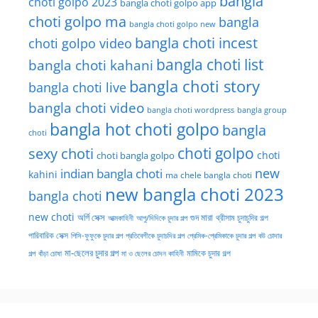
bangla
choti golpo 2023
bangla choti golpo app
choti golpo ma
bangla
bangla choti golpo new
bangla choti incest
choti golpo video
bangla choti list
bangla choti kahani
bangla choti story
bangla choti live
bangla choti video
bangla choti wordpress
bangla group
bangla hot choti golpo
bangla
choti
choti golpo
sexy choti
choti
choti bangla golpo
new
indian bangla choti
kahini
ma chele bangla choti
new bangla choti 2023
bangla choti
new choti
গুদ মারা
অর্গি সেক্স
আত্মকাহিনী
আপু/দিদিকে চুদার গল্প
থ্রীসাম চুদাচুদির গল্প
পারিবারিক সেক্স
পিসি-ফুফুকে চুদার গল্প
প্রতিবেশীকে চুদাচদির গল্প
প্রেমিক-প্রেমিকাকে চুদার গল্প
বউ চোদার
মা-ছেলের চুদার গল্প
মামিকে চুদার গল্প
বাঁড়া চোষা
গল্প
মা ও ছেলের চোদন কাহিনী