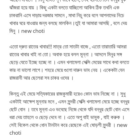
ঝাঁজরা হয়ে যায় । কিছু একটা বলতে যাচ্ছিলো আকিব ঠিক তখনি এক
চাকরানি এসে দাড়ায় দরজার সামনে , মাথা নিচু করে বলে আপনাদের নিচে
খাবার ঘরে যাওয়ার জন্য বলছে মালকিন।তুই যা আমারা আসছি , বলে দেয়
মিনু । new choti
এতো দ্রুত রাতের খাবার!!! মাত্র তো সাতটা বাজে , এতো তারাতারি আমরা
রাতের খাবার খাই না তো। অবাক হয়ে বলল মুন্না । আসলে মিনুর সঙ্গ
ছেড়ে যেতে ইচ্ছে হচ্ছে না । এমন খলামেলা সেক্সি মেয়ের সাথে কথা বলতে
কার না ভালো লাগে। শহরে মেয়ে গুলো দারুন ভাব নেয় । একেকটা যেন
রাজরানী আর ছেলেরা সব চাকর ওদের ।
কিন্তু এই মেয়ে সত্যিকারের রাজকুমারী হয়েও কোন ভাব নিচ্ছে না । সুধু
একটাই আক্ষেপ মুন্নার মনে , এমন সুন্দরী সেক্সি খলামেলা মেয়ে হচ্ছে বন্ধুর
ছোট বোন । তবে মুন্না এও ভবেছে নিজে থেকে যদি বন্ধুর ছোট বোন এসে
ধরা দেয় তাহলে ও ছেড়ে দেবে না । এতে অপু যাই ভাবুক , যাই করুক ।
সেই বিকেল থেকে ধোন টানটান করে রেছেকে এই ষোড়শী সুন্দরী । new
choti