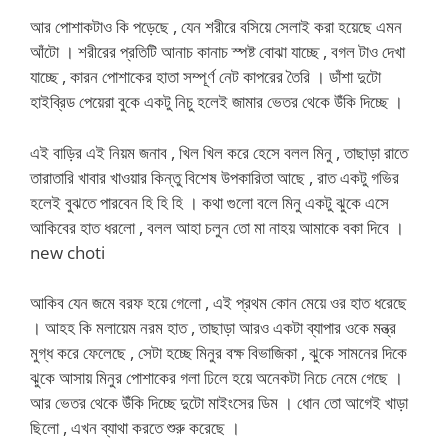
আর পোশাকটাও কি পড়েছে , যেন শরীরে বসিয়ে সেলাই করা হয়েছে এমন
আঁটো । শরীরের প্রতিটি আনাচ কানাচ স্পষ্ট বোঝা যাচ্ছে , বগল টাও দেখা
যাচ্ছে , কারন পোশাকের হাতা সম্পূর্ণ নেট কাপরের তৈরি । ডাঁশা দুটো
হাইব্রিড পেয়েরা বুকে একটু নিচু হলেই জামার ভেতর থেকে উঁকি দিচ্ছে ।
এই বাড়ির এই নিয়ম জনাব , খিল খিল করে হেসে বলল মিনু , তাছাড়া রাতে
তারাতারি খাবার খাওয়ার কিন্তু বিশেষ উপকারিতা আছে , রাত একটু গভির
হলেই বুঝতে পারবেন হি হি হি । কথা গুলো বলে মিনু একটু ঝুকে এসে
আকিবের হাত ধরলো , বলল আহা চলুন তো মা নাহয় আমাকে বকা দিবে ।
new choti
আকিব যেন জমে বরফ হয়ে গেলো , এই প্রথম কোন মেয়ে ওর হাত ধরেছে
। আহহ কি মলায়েম নরম হাত , তাছাড়া আরও একটা ব্যাপার ওকে মন্ত্র
মুগ্ধ করে ফেলেছে , সেটা হচ্ছে মিনুর বক্ষ বিভাজিকা , ঝুকে সামনের দিকে
ঝুকে আসায় মিনুর পোশাকের গলা ঢিলে হয়ে অনেকটা নিচে নেমে গেছে ।
আর ভেতর থেকে উঁকি দিচ্ছে দুটো মাইংসের ডিম । ধোন তো আগেই খাড়া
ছিলো , এখন ব্যাথা করতে শুরু করেছে ।