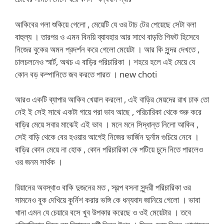
আকিবের গলা শুকিয়ে গেলো , মেয়েটি যে ওর টাচ টের পেয়েছে সেটা বলা
বাহুল্য । তারপর ও এমন বিনয়ি ব্যাবহার আর সাথে বাড়তি গিফট হিসেবে
নিজের বুকের অমন প্রদর্শন করে গেলো মেয়েটা । আর কি সুন্দর দেখতে ,
চালচলনেও স্মার্ট, অথচ এ বাড়ির পরিচারিকা । শহরে হলে এই মেয়ে যে
কোন বড় কম্পানিতে জব করতে পারত । new choti
আরও একটি ব্যাপার আকিব খেয়াল করলো , এই বাড়ির মেয়দের রাখ ঢাক তো
নেই ই সেই সাথে একটা গায়ে পরা ভাব আছে , পরিচারিকা থেকে শুরু করে
বাড়ির মেয়ে সবার মাঝেই এই ভাব । মনে মনে সিদ্ধান্ত নিলো আকিব ,
সেই বাড়ি থেকে বের হওয়ার আগেই নিজের ভার্জিন দুর্নাম গুচিয়ে নেবে ।
বাড়ির কোন মেয়ে না হোক , কোন পরিচারিকা কে পটিয়ে চুদে নিতে পারলেও
ওর জনম সার্থক ।
রিয়ানের অবস্থাও বাকি দুজনের মত , স্বল্প বসনা সুন্দরী পরিচারিকা ওর
সামনেও বুক দেখিয়ে কুর্নিশ করার ভঙ্গি কে ধন্যবাদ জানিয়ে গেলো । ভাবা
খানা এমন যে চেয়ারে বসে খুব উপকার করেছে ও ওই মেয়েটার । তবে