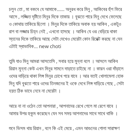
চলুন তো , মা বকবে যে আমাকে…… অনুরধ করে মিনু , আকিবের হুঁশ ফিরে
আসে , লজ্জিত দৃষ্টিতে মিনুর দিকে তাকায় । বুঝতে পারে মিনু দেখে ফেলেছে
ও কোথায় তাকিয়ে ছিলো । মিনুর দিকে তাকিয়ে অবাক হয় আকিব , একটুও
রাগ বা লজ্জার চিহ্ন নেই , এখনো হাসছে । আকিব যে ওর বেড়িয়ে থাকা
স্তনের দিকে তাকিয়ে আছে সেটা দেখেও মেয়েটা কোন রিয়েক্ট করছে না যেন
এটাই স্বাভাবিক… new choti
তুমি যাও মিনু আমরা আসতেসি , সবার হয়ে মুন্না বলে । আসলে আকিব
রিয়ান মুন্না কেউ এখন মিনুর সামনে দাড়াতে চাইছে না । কারন ওরা দাঁড়ালে
ওদের দাড়িয়ে থাকা লিঙ্গ মিনুর চোখে পরে যাবে । আর যতই খোলামেলা হোক
মিনু যদি বুঝতে পারে ওদের তিনজনের ই ওকে দেখে লিঙ্গ দাড়িয়ে গেছে , সেটা
হয়ত ঠিক ভাবে নেবে না মেয়েটা ।
আরে না না ওঠেন তো আপনারা , আপনাদের রেখে গেলে মা রেগে যাবে ।
আমার উপর হুকুম করেছেন যেন সব সময় আপনাদের সাথে সাথে থাকি ।
শুনে ভিসম খায় রিয়ান , বলে কি এই মেয়ে , এমন আগুনের গোলা সারাক্ষণ