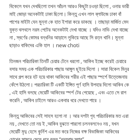
বিকেলে যখন দেখছিলো তখন আঁচল আরও কিছুটা চওড়া ছিলো , ওনার ভারী
মাই জোড়া অনেকটাই ঢাকা ছিলো। কিন্তু এখন লাল ব্লাউজে ঢাকা বাঁ
পাশের মাইটা যেন মুন্না কে হাত ইশারা করে ডাকছে । তাছাড়া মার্জিত মেদ
যুক্ত থলথলে নরম পেটের অনেকটাই দেখা যাচ্ছে । যদিও নাভি দেখা যাচ্ছে
না , স্বর্ণের কোমর বন্ধনির আড়ালে লুকিয়ে আছে সি রত্ন খানি। মুন্না
ছাড়াও বাকিদের একি হাল । new choti
তিনজন পরিচারিকা তিনটি চেয়ার টেনে ধরলো , আকিব ইচ্ছে করেই চেয়ারে
বসার সময় এক পরিচারিকার পাছায় আঙ্গুল ছুইয়ে দিলো । সারা বিকেল মিনুর
সাথে গল্প করে হট হয়ে থাকা আকিবের শরীর এই পাছার স্পর্শে উত্তেজনায়
কেঁপে উঠলো। পরচারিকা টি একটি ইঙ্গিত পূর্ণ হাসি উপহার দিলো আকিব কে
, এই হাসি বলছে মেয়েটি আকিবের স্পর্শ টের পেয়েছে , এবং এতে সে রাগ
করেনি , আকিব চাইলে আরও একবার ধরে দেখতে পারে ।
কিন্তু আকিবের সেই সাহস হলো না । আর দশটা গৃহ পরিচারিকার মত এরা
নয় , দেখতে তো নয় ই ,আকিব বুঝতে পারলো চলনবলনেও নয় , যখন
মেয়েটি মৃদু হেসে কুর্নিশ এর মত করে নিজের বক্ষ বিভাজিকা আকিবের
চোখের সামনে মেলে ধরে বলল “ধন্যবাদ স্যার”