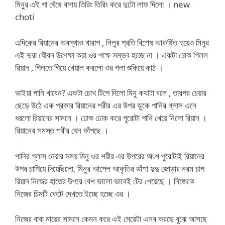
মিনুর এই গা ঘেঁষে বসায় তিরিং তিরিং করে দুটো লাফ দিলো । new
choti
এদিকের রিয়ানের অবস্থাও খারাপ , নিলুর প্রতি বিশেষ আকর্ষিত হয়েও মিনুর
এই ভরা যৌবন উপেক্ষা করা ওর পক্ষে সম্ভব হচ্ছে না । একটা ঢোক গিলল
রিয়ান , গিলতে গিয়ে খেয়াল করলো ওর গলা শুকিয়ে কাঠ ।
ভাইয়া পানি খাবেন? একটা চোখ টিপে দিলো মিনু কথাটা বলে , তারপর চেয়ার
ছেড়ে উঠে এক প্রকার রিয়ানের শরীর এর উপর ঝুকে পানির গ্লাস এনে
ধরলো রিয়ানের সামনে । ঢোক ঢোক করে পুরোটা পানি খেয়ে নিলো রিয়ান ।
রিয়ানের সমস্ত শরীর যেন কাঁপছে ।
পানির গ্লাস নেয়ার সময় মিনু ওর শরীর এর উপরের অংশ পুরোটাই রিয়ানের
উপর চাপিয়ে দিয়েছিলো, মিনুর আপেল আকৃতির ডাঁশা দুদু জোড়ার নরম চাপ
রিয়ান নিজের হাতের উপরে বেশ ভালো ভাবেই টের পেয়েছে । নিজেকে
নিজের চিমটি কেটে দেখতে ইচ্ছে হচ্ছে ওর ।
নিজের বাবা মায়ের সামনে কেমন করে এই মেয়েটা এসব করছে বুঝে আসছে