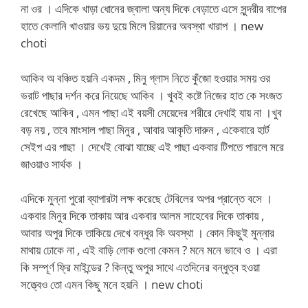
না ওর । এদিকে খাড়া ধোনের জ্বালা অন্য দিকে বেড়াতে এসে সুন্দরীর বাপের
হাতে কেলানি খাওয়ার ভয় দুয়ে মিলে রিয়ানের অবস্থা খারাপ । new
choti
আকিব অ বঞ্চিত হয়নি একদম , মিনু গ্লাস নিতে কুঁজো হওয়ার সময় ওর
ভরাট পাছার দর্শন করে নিয়েছে আকিব । খুবই কষ্টে নিজের হাত কে সংজত
রেখেছে আকিব , এমন পাছা এই বয়সী মেয়েদের শরীরে দেখাই যায় না ।খুব
বড় নয় , তবে মাংসাল পাছা মিনুর , আবার আকৃতি দারুন , একেবারে হার্ট
সেইপ এর পাছা । দেখেই বোঝা যাচ্ছে এই পাছা একবার টিপতে পারলে মরে
জাওয়াও সার্থক ।
এদিকে মুন্না পুরো ব্যাপারটা লক্ষ করেছে টেবিলের অপর প্রান্তে বসে ।
একবার মিনুর দিকে তাকায় আর একবার আলম সাহেবের দিকে তাকায় ,
আবার অপুর দিকে তাকিয়ে দেখে বন্ধুর কি অবস্থা । কোন কিছুই মুন্নার
মাথায় ঢোকে না , এই বাড়ি লোক গুলো কেমন ? মনে মনে ভাবে ও । এরা
কি সম্পূর্ণ ফ্রি মাইন্ডের ? কিন্তু অপুর সাথে এতদিনের বন্ধুত্ব হওয়া
সত্ত্বেও তো এমন কিছু মনে হয়নি । new choti