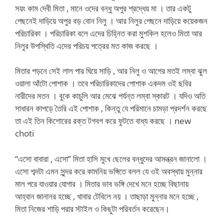
সয়ং কাম দেবী মিতা , মানে ওদের বন্ধু অপুর শ্রদ্ধেয় মা । তার একটু
পেছনেই দাড়িয়ে অপুর বড় বোন নিলু । আর নিলুর পেছনে দাড়িয়ে কয়েকজন
পরিচারিকা । পরিচারিকা বলে এদের চিহ্নিত করা মুশকিল হলেও মিতা আর
নিলুর উপস্থিতি এদের পরিচয় পত্রের মত কাজ করছে ।
মিতার পড়নে সেই লাল পার ঘিয়ে সাড়ি , আর নিলু ও আগের মতই লম্বা ঝুল
ওয়ালা আঁটো পোশাক । তবে পরিচারিকাদের পোশাক একদম ওই ছবির
নারীদের মতন । বুকে কাচুলি আর মেঝে পর্যন্ত লম্বা স্কারট । যদিও অতি
সাধারন কাপড়ে তৈরি এই পোশাক , কিন্তু যে পরিমানে চামড়া প্রদর্শন করছে
তা এই তিন কিশোরের রক্ত টগবগ করে ফুটতে বাধ্য করছে । new
choti
“এসো বাবারা , এসো” মিতা হাসি মুখে ছেলের বন্ধুদের আমন্ত্রন জানালো ।
এসো শব্দটা এমন সুন্দর করে কামনিয় ভঙ্গিতে বলল যে ওই অবস্থায় মুন্নার
মাল পরে যাওয়ার যোগার । মিতার ভাব ভঙ্গি দেখে মনে হচ্ছে বিছানায়
আহ্বান জানানর হচ্ছে , খাবার টেবিলে নয় । তাছাড়া মুন্নার মনে হচ্ছে ,
মিতা নিজের শাড়ি পরার স্টাইল ও কিছুটা পরিবর্তন করেছেন।