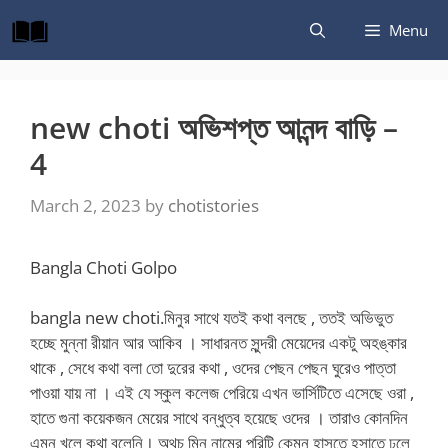
Skip
Menu
to
content
new choti অভিশপ্ত আনন্দ বাড়ি –
4
March 2, 2023
by
chotistories
Bangla Choti Golpo
bangla new choti.মিনুর সাথে যতই কথা বলছে , ততই অভিভুত
হচ্ছে মুন্না রীয়ান আর আকিব । সাধারনত সুন্দরী মেয়েদের একটু অহঙ্কার
থাকে , সেধে কথা বলা তো দুরের কথা , ওদের পেছন পেছন ঘুরেও পাত্তা
পাওয়া যায় না । এই যে স্কুল কলেজ পেরিয়ে এখন ভার্সিটিতে এসেছে ওরা ,
হাতে গুনা কয়েকজন মেয়ের সাথে বন্ধুত্ব হয়েছে ওদের । তারাও কোনদিন
এমন খুলে কথা বলেনি। অথচ মিনু নামের পরিটি কেমন হাসতে হসাতে ঢলে