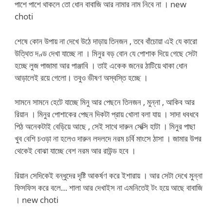
পাশে পাশে থাকলে তো ধোন বাবাজি আর নামার নাম নিবে না । new
choti
শেষে কোন উপায় না দেখে উঠে দাড়ায় তিনজন , তবে বাঁচোয়া এই যে কারো
উত্থিত দণ্ড দেখা যাচ্ছে না । মিনুর বড় বোন যে পোশাক দিয়ে গেছে সেটা
হচ্ছে লুজ পাজামা আর পাঞ্জাবি । তাই একেক জনের ঠাটিয়ে থাকা ধোন
আড়ালেই রয়ে গেলো। তবুও ভীষণ অস্বস্তি হচ্ছে ।
সামনে সামনে হেটে যাচ্ছে মিনু আর পেছনে তিনজন , মুন্না , আকিব আর
রিয়ান । মিনুর পোশাকের পেছন দিকটা প্রায় খোলা বলা যায় । সাদা ধবধবে
পিঠ অনেকটাই বেড়িয়ে আছে , সেই সাথে দারুন সেক্সি হাটা । মিনুর পাছা
খুব বেশি চওড়া না হলেও দারুন লদলদে নরম চর্বি মাংসে ঠাসা । জামার উপর
থেকেই বোঝা যাচ্ছে বেশ নরম আর রাউন্ড হবে ।
রিয়ান সেদিকেই বন্ধুদের দৃষ্টি আকর্ষণ করে ইশারায় । আর সেটা দেখে মুন্না
ফিসফিস করে বলে… শালা আর দেখাইস না এমনিতেই টং হয়ে আছে বাবাজি
। new choti