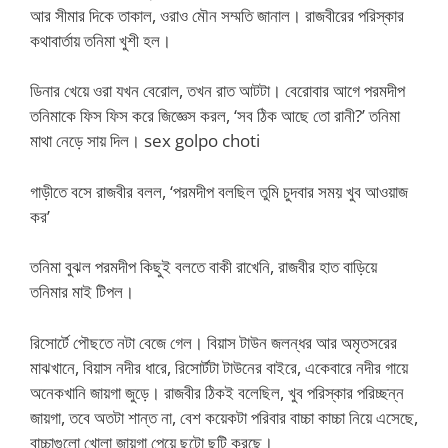
আর সীমার দিকে তাকাল, ওরাও মৌন সম্মতি জানাল। রাজবীরের পরিস্কার
কথাবার্তায় তনিমা খুশী হল।
ডিনার খেয়ে ওরা যখন বেরোল, তখন রাত আটটা। বেরোবার আগে পরমদীপ
তনিমাকে ফিস ফিস করে জিজ্ঞেস করল, ‘সব ঠিক আছে তো রানী?’ তনিমা
মাথা নেড়ে সায় দিল। sex golpo choti
গাড়ীতে বসে রাজবীর বলল, ‘পরমদীপ বলছিল তুমি চুদবার সময় খুব আওয়াজ
কর’
তনিমা বুঝল পরমদীপ কিছুই বলতে বাকী রাখেনি, রাজবীর হাত বাড়িয়ে
তনিমার মাই টিপল।
রিসোর্টে পৌছতে নটা বেজে গেল। বিয়াস টাউন জলন্ধর আর অমৃতসরের
মাঝখানে, বিয়াস নদীর ধারে, রিসোর্টটা টাউনের বাইরে, একেবারে নদীর গায়ে
অনেকখানি জায়গা জুড়ে। রাজবীর ঠিকই বলেছিল, খুব পরিস্কার পরিচ্ছন্ন
জায়গা, তবে অতটা শান্ত না, বেশ কয়েকটা পরিবার বাচ্চা কাচ্চা নিয়ে এসেছে,
বাচ্চাগুলো খোলা জায়গা পেয়ে ছুটো ছুটি করছে।