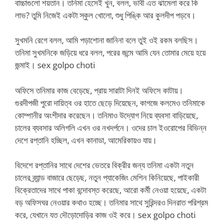
বাচ্চাগুলো শয়তান। তনিমা হেসেই খুন, বলল, ভাবী এত ঝামেলা করে কি
লাভ? তুমি নিজেই একটা স্কুল খোলো, শুধু পিঙ্কি আর কুলদীপ পড়বে।
সুখমনি রেগে বলল, আমি পড়াশোনা জানিনা বলে তুই ওই রকম বলছিস।
তনিমা সুখমনিকে জড়িয়ে ধরে বলল, পরের জন্মে আমি যেন তোমার মেয়ে হয়ে
জন্মাই। sex golpo choti
অফিসে তনিমার কাজ বেড়েছে, প্রায় সারাটা দিনই অফিসে কাটায়।
গুরদীপজী পুরো দায়িত্ব ওর হাতে ছেড়ে দিয়েছেন, কাগজে কলমেও তনিমাকে
কোম্পানীর অংশীদার করেছেন। তনিমাও উদ্যোগ নিয়ে ব্যবসা বাড়িয়েছে,
চালের ব্যবসার অলিগলি এখন ওর নখদর্পনে। ওদের চাল ইওরোপের বিভিন্ন
দেশে রপ্তানি হচ্ছিল, এখন কানাডা, আমেরিকায়ও যায়।
বিদেশে রপ্তানির সাথে দেশের ভেতরে বিক্রীর জন্য তনিমা একটা নতুন
চালের ব্র্যান্ড বাজারে ছেড়েছ, নতুন প্যাকেজিং মেশিন কিনিয়েছে, পাইকারী
বিক্রেতাদের সাথে পাকা বন্দোবস্ত করেছে, আরো কর্মী নেওয়া হয়েছে, একটা
বড় অফিসঘর নেওয়ার কথাও হচ্ছে। তনিমার সাথে সুরিন্দরও দিনরাত পরিশ্রম
করে, যেখানে যত দৌড়োদোড়ির কাজ ওই করে। sex golpo choti