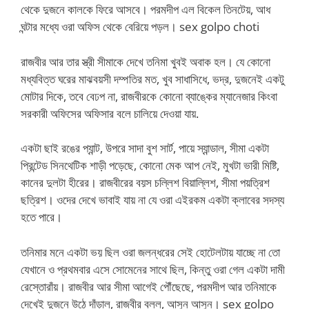
থেকে দুজনে কালকে ফিরে আসবে। পরমদীপ এল বিকেল তিনটেয়, আধ
ঘন্টার মধ্যে ওরা অফিস থেকে বেরিয়ে পড়ল। sex golpo choti
রাজবীর আর তার স্ত্রী সীমাকে দেখে তনিমা খুবই অবাক হল। যে কোনো
মধ্যবিত্ত ঘরের মাঝবয়সী দম্পতির মত, খুব সাধাসিধে, ভদ্র, দুজনেই একটু
মোটার দিকে, তবে বেঢপ না, রাজবীরকে কোনো ব্যাঙ্কের ম্যানেজার কিংবা
সরকারী অফিসের অফিসার বলে চালিয়ে দেওয়া যায়.
একটা ছাই রঙের প্যান্ট, উপরে সাদা বুশ সার্ট, পায়ে স্যান্ডাল, সীমা একটা
প্রিন্টেড সিনথেটিক শাড়ী পড়েছে, কোনো মেক আপ নেই, মুখটা ভারী মিষ্টি,
কানের দুলটা হীরের। রাজবীরের বয়স চল্লিশ বিয়াল্লিশ, সীমা পয়ত্রিশ
ছত্রিশ। ওদের দেখে ভাবাই যায় না যে ওরা এইরকম একটা ক্লাবের সদস্য
হতে পারে।
তনিমার মনে একটা ভয় ছিল ওরা জলন্ধরের সেই হোটেলটায় যাচ্ছে না তো
যেখানে ও প্রথমবার এসে সোমেনের সাথে ছিল, কিন্তু ওরা গেল একটা দামী
রেস্তোরাঁয়। রাজবীর আর সীমা আগেই পৌঁছেছে, পরমদীপ আর তনিমাকে
দেখেই দুজনে উঠে দাঁড়াল, রাজবীর বলল, আসুন আসুন। sex golpo