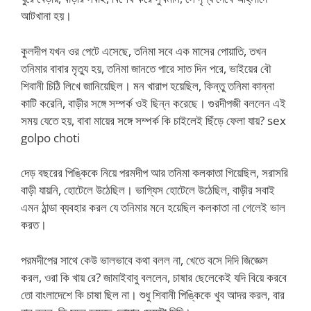
আটখানা হয়।
কুলদীপ যখন ওর পেটে এসেছে, তনিমা সবে এক মাসের পোয়াতি, তখন
তনিমার বাবার মৃত্যু হয়, তনিমা জানতে পারে সাত দিন পরে, ভাইয়ের বৌ
শিবানী চিঠি লিখে জানিয়েছিল। মন খারাপ হয়েছিল, কিন্তু তনিমা কান্না
কাটি করেনি, বাড়ীর সঙ্গে সম্পর্ক ওই ছিন্ন করেছে। গুরদীপজী বললেন এই
সময় যেতে হয়, বাবা মায়ের সঙ্গে সম্পর্ক কি চাইলেই ছিঁড়ে ফেলা যায়? sex
golpo choti
দেড় বছরের পিঙ্কিকে নিয়ে পরমদীপ আর তনিমা কলকাতা গিয়েছিল, সরাসরি
বাড়ী যায়নি, হোটেলে উঠেছিল। ভাগ্যিস হোটেলে উঠেছিল, বাড়ীর সবাই
এমন ঠান্ডা ব্যবহার করল যে তনিমার মনে হয়েছিল কলকাতা না গেলেই ভাল
করত।
পরমদীপের সাথে কেউ ভালভাবে কথা বলল না, খেতে বসে দিদি জিজ্ঞেস
করল, ওরা কি খায় রে? জামাইবাবু বললেন, চাষার ছেলেকেই যদি বিয়ে করবে
তো বাংলাদেশে কি চাষা ছিল না। শুধু শিবানী পিঙ্কিকে খুব আদর করল, বার