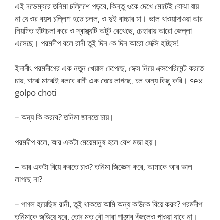
এই নভেম্বরে তনিমা চল্লিশে পড়বে, কিন্তু ওকে দেখে মোটেই বোঝা যায়
না যে ওর বয়স চল্লিশ হতে চলল, ও দুই বাচ্চার মা। ভাল খাওয়াদাওয়া আর
নিয়মিত হাঁটাচলা করে ও স্বাস্থ্যটি অটুট রেখেছে, চেহারায় আরো জেল্লা
এসেছে। পরমদীপ বলে রানী তুই দিন কে দিন আরো সেক্সি হচ্ছিস!
ইদানীং পরমদীপের এক নতুন খেয়াল চেপেছে, সেক্স নিয়ে এক্সপেরিমেন্ট করতে
চায়, মাঝে মাঝেই বলবে রানী এক ঘেয়ে লাগছে, চল অন্য কিছু করি। sex
golpo choti
– অন্য কি করবে? তনিমা জানতে চায়।
পরমদীপ বলে, আর একটা মেয়েমানুষ হলে বেশ মজা হয়।
– আর একটা বিয়ে করতে চাও? তনিমা জিজ্ঞেস করে, আমাকে আর ভাল
লাগছে না?
– পাগল হয়েছিস রানী, তুই থাকতে আমি অন্য কাউকে বিয়ে করব? পরমদীপ
তনিমাকে জড়িয়ে ধরে, তোর মত বৌ সারা পাঞ্জাব খুঁজলেও পাওয়া যাবে না।