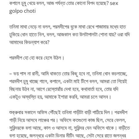
কপালে চুমু খেয়ে বলল, আজ পর্যন্ত তোর কোনো বিপদ হয়েছে? sex
golpo choti
তনিমা মাথা নেড়ে না বলল, পরমদীপের বুকে মাথা রেখে পাজামার মধ্যে হাত
ঢুকিয়ে ধোন হাতে নিল, বলল, আজকাল কত উলটাপালটা শোনা যায়? ওরা যদি
আমাদের কিডন্যাপ করে?
পরমদীপ হো হো করে হেসে উঠল।
– ভয় পাস না রানী, আমি থাকতে তোর কিছু হবে না, তনিমা ধোন কচলাচ্ছে,
পরমদীপ চুমু খাচ্ছে গালে, কপালে, একটা মাই টিপে বলল, আমরা তো গিয়েই
বিছনায় উঠব না, আগে রেস্তোরাঁয় দেখা হবে, কথাবার্তা হবে, তোর যদি
একটুও অস্বস্তি হয়, আমাকে ইশারা করবি, আমরা চলে আসব।
শুক্রুবার সকালে অফিস পৌঁছেই তনিমা গাড়ীটা বাড়ী পাঠিয়ে দিল। পরমদীপ
গাড়ী নিয়ে আসবে লাঞ্চের পর। অফিসে কতগুলো কাজ ছিল, সেরে ফেলল,
সুরিন্দরকে বলা আছে, কাল ও আসবে না, সুরিন্দর যেন অফিসে থাকে। বাড়ীতে
বলা হয়েছে, জলন্ধরে একটা ডিনার মীটিং আছে, সেটা সেরে রাতে জলন্ধর