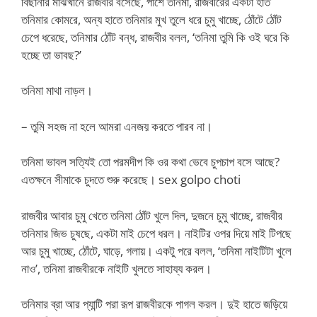
বিছানার মাঝখানে রাজবীর বসেছে, পাশে তনিমা, রাজবীরের একটা হাত
তনিমার কোমরে, অন্য হাতে তনিমার মুখ তুলে ধরে চুমু খাচ্ছে, ঠোঁটে ঠোঁট
চেপে ধরেছে, তনিমার ঠোঁট বন্ধ, রাজবীর বলল, ‘তনিমা তুমি কি ওই ঘরে কি
হচ্ছে তা ভাবছ?’
তনিমা মাথা নাড়ল।
– তুমি সহজ না হলে আমরা এনজয় করতে পারব না।
তনিমা ভাবল সত্যিই তো পরমদীপ কি ওর কথা ভেবে চুপচাপ বসে আছে?
এতক্ষনে সীমাকে চুদতে শুরু করেছে। sex golpo choti
রাজবীর আবার চুমু খেতে তনিমা ঠোঁট খুলে দিল, দুজনে চুমু খাচ্ছে, রাজবীর
তনিমার জিভ চুষছে, একটা মাই চেপে ধরল। নাইটির ওপর দিয়ে মাই টিপছে
আর চুমু খাচ্ছে, ঠোঁটে, ঘাড়ে, গলায়। একটু পরে বলল, ‘তনিমা নাইটিটা খুলে
নাও’, তনিমা রাজবীরকে নাইটি খুলতে সাহায্য করল।
তনিমার ব্রা আর প্যান্টি পরা রূপ রাজবীরকে পাগল করল। দুই হাতে জড়িয়ে