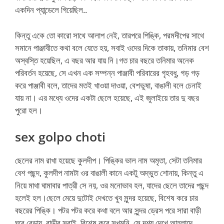
একদিন প্যান্ডেলে গিয়েছিল..
কিন্তু একে তো কারো সাথে আলাপ নেই, তারপরে পিঙ্কি, পরমদীপের সাথে
সমানে পাঞ্জাবীতে কথা বলে যেতে হয়, সবাই ওদের দিকে তাকায়, তনিমার বেশ
অস্বস্তি হয়েছিল, এ বছর আর যায় নি।গত চার বছরে তনিমার অনেক
পরিবর্তন হয়েছে, সে এখন এক সম্পন্ন পাঞ্জাবী পরিবারের গৃহবধু, গড় গড়
করে পাঞ্জাবী বলে, তাদের মতই খাওয়া দাওয়া, বেশভুষা, বাঙালী বলে চেনাই
যায় না। এর মধ্যে ওদের একটা ছেলে হয়েছে, এই জুলাইয়ে তার দু বছর
পুরো হল।
sex golpo choti
ছেলের নাম রাখা হয়েছে কুলদীপ। পিঙ্কির ভাল নাম অমৃতা, সেটা তনিমার
বেশ পছন্দ, কুলদীপ নামটা ওর বাঙালী কানে একটু অদ্ভুত শোনায়, কিন্তু এ
নিয়ে মাথা ঘামাবার পাত্রী সে নয়, ওর মনোভাব হল, যাদের ছেলে তাদের পছন্দ
হলেই হল।ছেলে মেয়ে দুটোই দেখতে খুব সুন্দর হয়েছে, বিশেষ করে চার
বছরের পিঙ্কি। পটর পটর করে কথা বলে আর সুন্দর ড্রেস পরে সারা বাড়ী
ঘুরে বেড়ায়, বাড়ীর সবাই, বিশেষ করে সুখমনি, সে দৃশ্য দেখে আহ্লাদে