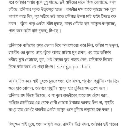
ধরে তনিমার গলায় বুকে চুমু খাচ্ছে, দুই মাইয়ের মাঝে জিভ বোলাচ্ছে, বগল
চাটছে, তনিমাও দ্রুত উত্তপ্ত হচ্ছে। রাজবীর দক্ষ হাতে ব্রায়ের হুক খুলে
আলগা করে দিল, ব্রা সরিয়ে দুই হাতে তনিমার উদলা মাই দুটো টিপতে শুরু
করল। ঝুঁকে পড়ে একটা বোঁটা চুষছে, অন্য বোঁটাটা দুই আঙ্গুলে রগড়াচ্ছে,
পালা করে দুটো মাই চুষছে, টিপছে।
তনিমাকে বালিশের ওপর হেলান দিয়ে আধশোওয়া করে নিল, তনিমা পা ছড়াল,
রাজবীর ওর বুকের ওপর ঝুঁকে আবার মাইয়ে মুখ রাখল, ওর হাত তনিমার
শরীরে ঘুরে বেড়াচ্ছে, বুক, পেট কোমর ঘুরে পাছায় গেল, তনিমাকে নিজের
দিকে কাত করে ওর পাছা টিপল। sex golpo choti
আবার চিত করে মাই চুষতে চুষতে গুদে হাত রাখল, প্রথমে প্যান্টির ওপর দিয়ে
গুদে হাত বোলাল, তারপরে প্যান্টির মধ্যে হাত ঢুকিয়ে গুদ চেপে ধরল।
তনিমার গুদ ভিজে উঠেছে, ও পা খুলে রাজবীরের হাতে গুদ ঠেসে ধরল,
অভিজ্ঞ রাজবীরের এর থেকে বেশী কোনো ইশারার দরকার ছিল না, প্যান্টির
মধ্যে হাত রেখেই রাজবীর একটা আঙ্গুল গুদে ঢুকিয়ে নাড়াতে শুরু করল।
কিছুক্ষন মাই চুষে, গুদে আঙ্গুলি করে, রাজবীর উঠে বসল, তনিমার দুই পায়ের