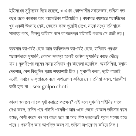
ইতিমধ্যে সুরিন্দরের বিয়ে হয়েছে, ও এখন কোম্পানীর ম্যানেজার, তনিমা গত
বছর ওকে কানাডা আর আমেরিকা পাঠিয়েছিল। ব্যবসার ব্যাপারে পরমদীপের
খুব একটা উৎসাহ নেই, ক্ষেতের কাজ পুরোটা দেখে, মাঝে মধ্যে তনিমাকে
সাহায্য করে, কিন্তু অফিসে বসে কাগজপত্র ঘাটাঘাটি করতে সে রাজী নয়।
ব্যবসার ব্যাপারই হোক আর ব্যক্তিগত ব্যাপারই হোক, তনিমার প্রধান
পরামর্শদাতা সুখমনি, কোনো সমস্যা হলেই তনিমা সুখমনির কাছে দৌড়ে
যায়। কুলদীপের জন্মের সময় তনিমার খুব ঝামেলা হয়েছিল, অ্যানিমিয়া, ব্লাড
প্রেশার, বেশ কিছুদিন প্রায় শয্যাশায়ী ছিল। সুখমনি বলল, দুটো বাচ্চাই
যথেষ্ট, এবারে ডাক্তারকে বলে অপারেশন করিয়ে নে। তনিমা বলল, পরমদীপ
রাজী হবে না। sex golpo choti
কায়দা জানলে না কে হ্যাঁ করাতে কতক্ষন? এই বলে সুখমনি গাইনির সাথে
দেখা করল, দুদিন পরে গাইনি পরমদীপ আর ওকে ডেকে বোঝাল তনিমার বয়স
হচ্ছে, বেশী বয়সে ঘন ঘন বাচ্চা হলে মা আর শিশু দুজনেরই প্রান সংশয় হতে
পারে। পরমদীপ আর আপত্তি করল না, তনিমা অপারেশন করিয়ে নিল।