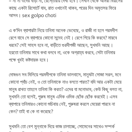
– না না ওদের বাড়ী না, রেস্তোরাঁয় দেখা হবে। সেখান থেকে আমরা বিয়াসের
কাছে একটা রিসোর্টে যাব, রাত ওখানেই থাকব, পরের দিন অমৃতসর ফিরে
আসব। sex golpo choti
এ ক’দিন ব্যাপারটা নিয়ে তনিমা অনেক ভেবেছে, ও রাজী না হলে পরমদীপ
রেগে যাবে সে ব্যাপারে কোনো সন্দেহ নেই। রেগে গিয়ে কি করবে? মারবে
ধরবে? সেই সাহস হবে না, বাড়ীতে গুরদীপজী আছেন, সুখমনি আছে।
হয়তো তনিমার সাথে কথা বলবে না, ওকে অগ্রাহ্য করবে, সেটা তনিমার
পক্ষে খুবই কষ্টদায়ক হবে।
দোষগুন সব মিলিয়ে পরমদীপকে তনিমা ভালবাসে, মানুষটা সোজা সরল, মনে
কোনো প্যাঁচ নেই, ও তো তনিমাকে নাও বলতে পারত? যদি আর একটা মেয়ে
মানুষ রাখত তাহলে তনিমা কি করত? এদের যা মনোভাব, কেউ কিছু বলত না,
সুখমনি তো বলেই, পুরুষ মানুষ এদিক ওদিক ছোঁক ছোঁক করবেই। এসব
ব্যাপারে তনিমারও কোনো শুচিবায় নেই, পুরুষরা করলে মেয়েরা পারবে না
কেন? তাই বা কে না করেছে?
সুখমনি তো বেশ মুন্নাকে দিয়ে কাজ চালাচ্ছে, সোমেনের সাথেও সম্পর্ক