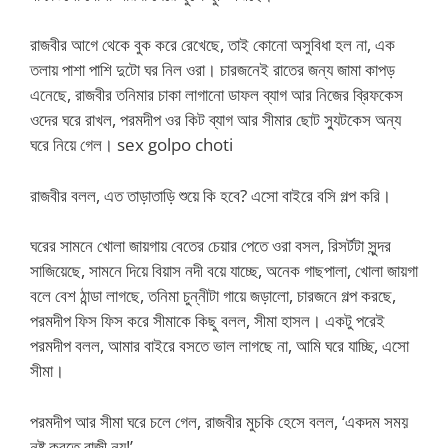
রাজবীর আগে থেকে বুক করে রেখেছে, তাই কোনো অসুবিধা হল না, এক
তলায় পাশা পাশি দুটো ঘর নিল ওরা। চারজনেই রাতের জন্য জামা কাপড়
এনেছে, রাজবীর তনিমার চাকা লাগানো ডাফল ব্যাগ আর নিজের ব্রিফকেস
ওদের ঘরে রাখল, পরমদীপ ওর কিট ব্যাগ আর সীমার ছোট স্যুটকেস অন্য
ঘরে নিয়ে গেল। sex golpo choti
রাজবীর বলল, এত তাড়াতাড়ি শুয়ে কি হবে? এসো বাইরে বসি গল্প করি।
ঘরের সামনে খোলা জায়গায় বেতের চেয়ার পেতে ওরা বসল, রিসর্টটা সুন্দর
সাজিয়েছে, সামনে দিয়ে বিয়াস নদী বয়ে যাচ্ছে, অনেক গাছপালা, খোলা জায়গা
বলে বেশ ঠান্ডা লাগছে, তনিমা চুন্নীটা গায়ে জড়ালো, চারজনে গল্প করছে,
পরমদীপ ফিস ফিস করে সীমাকে কিছু বলল, সীমা হাসল। একটু পরেই
পরমদীপ বলল, আমার বাইরে বসতে ভাল লাগছে না, আমি ঘরে যাচ্ছি, এসো
সীমা।
পরমদীপ আর সীমা ঘরে চলে গেল, রাজবীর মুচকি হেসে বলল, ‘একদম সময়
নষ্ট করতে রাজী নয়!’