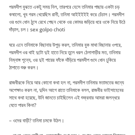
পরমদীপ বুঝতে একটু সময় নিল, তারপরে হেসে তনিমার পাছায় একটা চড়
কষালো, খুব গরম খেয়েছিস রানী, তনিমা আইইইইই করে চেঁচাল। পরমদীপ
ওর গুদে ধোন ঠুসে রেখে পেছন থেকে ওর কোমর জড়িয়ে ধরে ওকে নিয়ে উঠে
দাঁড়াল, চল। sex golpo choti
ঘরে এনে তনিমাকে বিছানায় উপুড় করল, তনিমার বুক মাথা বিছানার ওপরে,
পরমদীপ ওর থাই দুটো দুই হাতে নিয়ে তুলে ধরল ঠেলাগাড়ীর মত, তনিমার
নিম্নাঙ্গ শূন্যে, ওর দুই পায়ের ফাঁকে দাঁড়িয়ে পরমদীপ গুদে ধোন ঢুকিয়ে
ঠাপাতে শুরু করল।
রাজবীরকে নিয়ে আর কোনো কথা হল না, পরমদীপ তনিমার মতামতের জন্যে
অপেক্ষাও করল না, দুদিন আগে রাতে তনিমাকে বলল, রাজবীর ভাইসাহেবের
সাথে কথা হয়েছে, উনি জানতে চাইছিলেন এই শুক্রবার আমরা জলন্ধরে
যেতে পারব কিনা?
– ওদের বাড়ী? তনিমা চমকে উঠল।