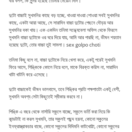
বার বলল, কি সুন্দর হয়েছে তোমার মেয়েটা দিদি।
দুটো বাচ্চাই সুখমনির কাছে বড় হচ্ছে, খাওয়া দাওয়া শোওয়া সবই সুখমনির
কাছে, একটা আয়া আছে, সে সারাদিন বাচ্চা দুটোর পেছনে দৌড়য় আর
সুখমনির বকা খায়। এক একদিন তনিমা সন্ধ্যেবেলা অফিস থেকে ফিরলে
সুখমনি বাচ্চা দুটোকে ওর ঘরে দিয়ে যায়, আমি আর পারছি না, ভীষন শয়তান
হয়েছে দুটো, তোর বাচ্চা তুই সামলা। sex golpo choti
তনিমা কিছু বলে না, বাচ্চা দুটোকে নিয়ে খেলা করে, একটু পরেই সুখমনি
ফিরে আসে, পিঙ্কিকে কোলে নিয়ে বলে, মাকে বিরক্ত করিস না, সারাদিন
খাটা খাটনি করে এসেছে।
দুটো বাচ্চাকেই ভীষন ভালবাসে, তবে পিঙ্কির প্রতি পক্ষপাতটা একটু বেশী,
সুখমনি অবশ্য সেটা কিছুতেই স্বীকার করবে না।
পিঙ্কি এ বছর থেকে নার্সারি স্কুলে যাচ্ছে, স্কুলে ভর্তি করা নিয়ে কি
কান্ডটাই না করল সুখমনি, তার স্কুলই পছন্দ হয়না, কোনো স্কুলের
ইনফ্রাস্ত্রাকচার বাজে, কোনো স্কুলের দিদিমনি কাটখোট্টা, কোনো স্কুলের