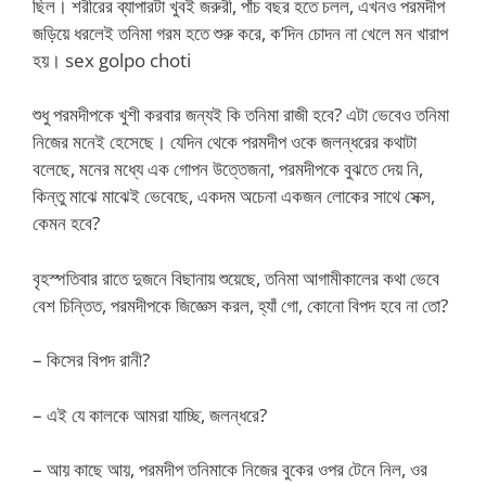
ছিল। শরীরের ব্যাপারটা খুবই জরুরী, পাঁচ বছর হতে চলল, এখনও পরমদীপ
জড়িয়ে ধরলেই তনিমা গরম হতে শুরু করে, ক’দিন চোদন না খেলে মন খারাপ
হয়। sex golpo choti
শুধু পরমদীপকে খুশী করবার জন্যই কি তনিমা রাজী হবে? এটা ভেবেও তনিমা
নিজের মনেই হেসেছে। যেদিন থেকে পরমদীপ ওকে জলন্ধরের কথাটা
বলেছে, মনের মধ্যে এক গোপন উত্তেজনা, পরমদীপকে বুঝতে দেয় নি,
কিন্তু মাঝে মাঝেই ভেবেছে, একদম অচেনা একজন লোকের সাথে সেক্স,
কেমন হবে?
বৃহস্পতিবার রাতে দুজনে বিছানায় শুয়েছে, তনিমা আগামীকালের কথা ভেবে
বেশ চিন্তিত, পরমদীপকে জিজ্ঞেস করল, হ্যাঁ গো, কোনো বিপদ হবে না তো?
– কিসের বিপদ রানী?
– এই যে কালকে আমরা যাচ্ছি, জলন্ধরে?
– আয় কাছে আয়, পরমদীপ তনিমাকে নিজের বুকের ওপর টেনে নিল, ওর