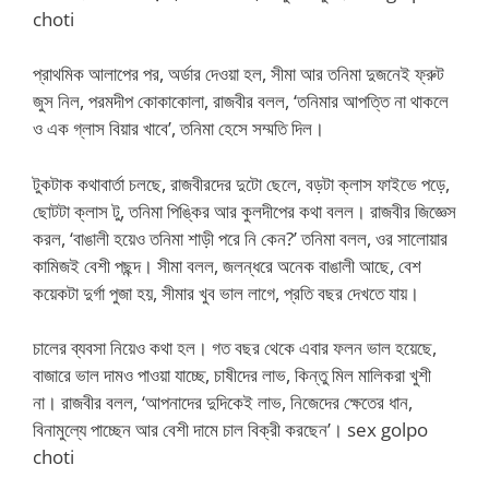
choti
প্রাথমিক আলাপের পর, অর্ডার দেওয়া হল, সীমা আর তনিমা দুজনেই ফ্রুট
জুস নিল, পরমদীপ কোকাকোলা, রাজবীর বলল, ‘তনিমার আপত্তি না থাকলে
ও এক গ্লাস বিয়ার খাবে’, তনিমা হেসে সম্মতি দিল।
টুকটাক কথাবার্তা চলছে, রাজবীরদের দুটো ছেলে, বড়টা ক্লাস ফাইভে পড়ে,
ছোটটা ক্লাস টু, তনিমা পিঙ্কির আর কুলদীপের কথা বলল। রাজবীর জিজ্ঞেস
করল, ‘বাঙালী হয়েও তনিমা শাড়ী পরে নি কেন?’ তনিমা বলল, ওর সালোয়ার
কামিজই বেশী পছন্দ। সীমা বলল, জলন্ধরে অনেক বাঙালী আছে, বেশ
কয়েকটা দুর্গা পুজা হয়, সীমার খুব ভাল লাগে, প্রতি বছর দেখতে যায়।
চালের ব্যবসা নিয়েও কথা হল। গত বছর থেকে এবার ফলন ভাল হয়েছে,
বাজারে ভাল দামও পাওয়া যাচ্ছে, চাষীদের লাভ, কিন্তু মিল মালিকরা খুশী
না। রাজবীর বলল, ‘আপনাদের দুদিকেই লাভ, নিজেদের ক্ষেতের ধান,
বিনামুল্যে পাচ্ছেন আর বেশী দামে চাল বিক্রী করছেন’। sex golpo
choti