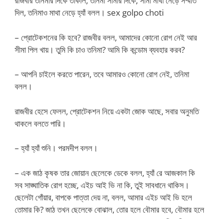
রাজবীর তনিমার দিকে তাকাল, তনিমা সীমার দিকে, সীমা মাথা নেড়ে সম্মতি
দিল, তনিমাও মাথা নেড়ে হ্যাঁ বলল। sex golpo choti
– প্রোটেকশনের কি হবে? রাজবীর বলল, আমাদের কোনো রোগ নেই আর
সীমা পিল খায়। তুমি কি চাও তনিমা? আমি কি কন্ডোম ব্যবহার করব?
– আপনি চাইলে করতে পারেন, তবে আমারও কোনো রোগ নেই, তনিমা
বলল।
রাজবীর হেসে ফেলল, প্রোটেকশন নিয়ে একটা জোক আছে, সবার অনুমতি
থাকলে বলতে পারি।
– হ্যাঁ হ্যাঁ শুনি। পরমদীপ বলল।
– এক জাঠ কৃষক তার জোয়ান ছেলেকে ডেকে বলল, হ্যাঁ রে আজকাল কি
সব সাঙ্ঘাতিক রোগ হচ্ছে, এইচ আই ভি না কি, তুই সাবধানে থাকিস।
ছেলেটা গোঁয়ার, বাপকে পাত্তা দেয় না, বলল, আমার এইচ আই ভি হলে
তোমার কি? জাঠ তখন ছেলেকে বোঝাল, তোর হলে বৌমার হবে, বৌমার হলে